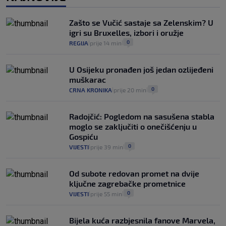
Kako spriječiti nasilje? "Tako da glavni
junaci naših priča budu oni koji pomažu,
Zašto se Vučić sastaje sa Zelenskim? U
a ne oni koji su pobijedili nekoga"
igri su Bruxelles, izbori i oružje
2
VIJESTI
30. srp.
|
|
0
REGIJA
prije 14 min
|
|
U Osijeku pronađen još jedan ozlijeđeni
muškarac
0
CRNA KRONIKA
prije 20 min
|
|
Radojčić: Pogledom na sasušena stabla
moglo se zaključiti o onečišćenju u
Gospiću
0
VIJESTI
prije 39 min
|
|
Od subote redovan promet na dvije
ključne zagrebačke prometnice
0
VIJESTI
prije 55 min
|
|
Bijela kuća razbjesnila fanove Marvela,