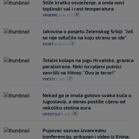
Stiže kratko osvježenje, a onda novi
toplinski val i rast temperatura
0
VRIJEME
prije 11 h
|
|
Jakovina o posjetu Zelenskog Srbiji: "Još
se nije odlučilo na koju stranu se ide"
1
SVIJET
prije 9 h
|
|
Totalni kolaps na jugu Hrvatske, granica
paralizirana. Neki iscrpljeni putnici
završili na Hitnoj: "Ovo je teror!"
7
VIJESTI
2. kol.
|
|
Nekad ga je imala gotovo svaka kuća u
Jugoslaviji, a danas postiže cijenu od
nekoliko stotina eura
0
LIFESTYLE
5. kol.
|
|
Pupovac sazvao izvanrednu
konferenciju, prikazan i video iz Knina: