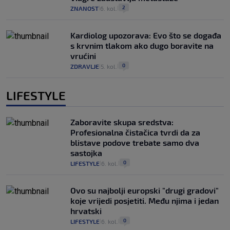
2
ZNANOST
6. kol.
|
|
Kardiolog upozorava: Evo što se događa
s krvnim tlakom ako dugo boravite na
vrućini
0
ZDRAVLJE
5. kol.
|
|
LIFESTYLE
Zaboravite skupa sredstva:
Profesionalna čistačica tvrdi da za
blistave podove trebate samo dva
sastojka
0
LIFESTYLE
6. kol.
|
|
Ovo su najbolji europski "drugi gradovi"
koje vrijedi posjetiti. Među njima i jedan
hrvatski
0
LIFESTYLE
6. kol.
|
|