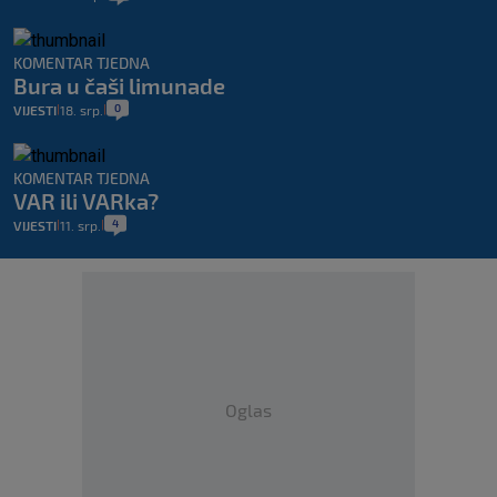
KOMENTAR TJEDNA
Bura u čaši limunade
0
VIJESTI
18. srp.
|
|
KOMENTAR TJEDNA
VAR ili VARka?
4
VIJESTI
11. srp.
|
|
Oglas