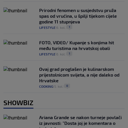
Prirodni fenomen u susjedstvu pruža
spas od vrućina, u špilji tijekom cijele
godine 11 stupnjeva
1
LIFESTYLE
6. kol.
|
|
FOTO, VIDEO/ Kupanje s konjima hit
među turistima na hrvatskoj obali
1
LIFESTYLE
6. kol.
|
|
Ovaj grad proglašen je kulinarskom
prijestolnicom svijeta, a nije daleko od
Hrvatske
0
COOKING
5. kol.
|
|
SHOWBIZ
Ariana Grande se nakon turneje povlači
iz javnosti: "Dosta joj je komentara o