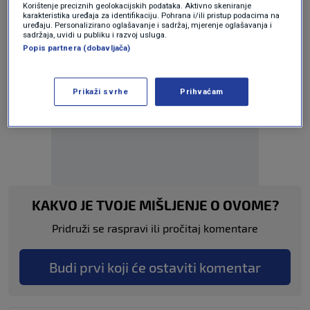
Korištenje preciznih geolokacijskih podataka. Aktivno skeniranje
karakteristika uređaja za identifikaciju. Pohrana i/ili pristup podacima na
uređaju. Personalizirano oglašavanje i sadržaj, mjerenje oglašavanja i
sadržaja, uvidi u publiku i razvoj usluga.
Popis partnera (dobavljača)
Prikaži svrhe
Prihvaćam
Oglas
KAKVO JE TVOJE MIŠLJENJE O OVOME?
Pridruži se raspravi ili pročitaj komentare
Budi prvi koji će ostaviti komentar