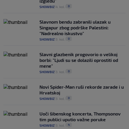
izgledu"
0
SHOWBIZ
4. kol.
|
|
Slavnom bendu zabranili ulazak u
Singapur zbog podrške Palestini:
"Nadrealno iskustvo"
0
SHOWBIZ
3. kol.
|
|
Slavni glazbenik progovorio o velikoj
borbi: "Ljudi su se dolazili oprostiti od
mene"
0
SHOWBIZ
3. kol.
|
|
Novi Spider-Man ruši rekorde zarade i u
Hrvatskoj
0
SHOWBIZ
3. kol.
|
|
Uoči šibenskog koncerta, Thompsonov
tim publici uputio važne poruke
4
SHOWBIZ
3. kol.
|
|