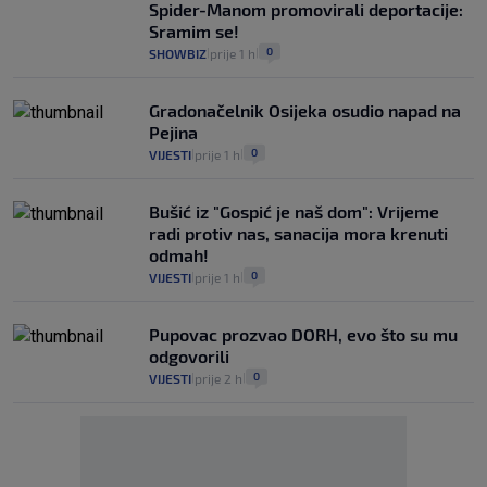
Spider-Manom promovirali deportacije:
Sramim se!
0
SHOWBIZ
prije 1 h
|
|
Gradonačelnik Osijeka osudio napad na
Pejina
0
VIJESTI
prije 1 h
|
|
Bušić iz "Gospić je naš dom": Vrijeme
radi protiv nas, sanacija mora krenuti
odmah!
0
VIJESTI
prije 1 h
|
|
Pupovac prozvao DORH, evo što su mu
odgovorili
0
VIJESTI
prije 2 h
|
|