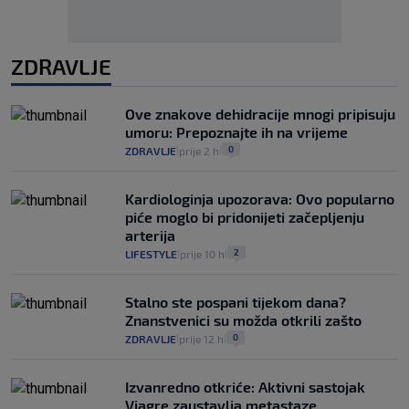
ZDRAVLJE
Ove znakove dehidracije mnogi pripisuju
umoru: Prepoznajte ih na vrijeme
0
ZDRAVLJE
prije 2 h
|
|
Kardiologinja upozorava: Ovo popularno
piće moglo bi pridonijeti začepljenju
arterija
2
LIFESTYLE
prije 10 h
|
|
Stalno ste pospani tijekom dana?
Znanstvenici su možda otkrili zašto
0
ZDRAVLJE
prije 12 h
|
|
Izvanredno otkriće: Aktivni sastojak
Viagre zaustavlja metastaze