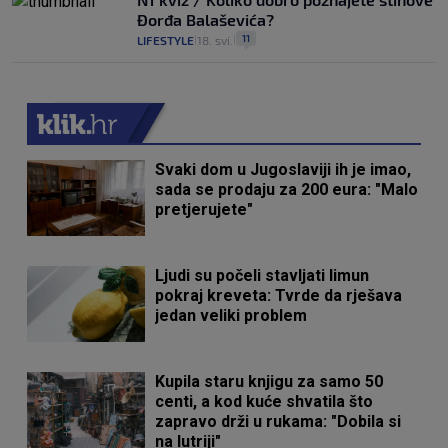
Đorđa Balaševića?
11
LIFESTYLE
18. svi.
|
|
Svaki dom u Jugoslaviji ih je imao,
sada se prodaju za 200 eura: "Malo
pretjerujete"
Ljudi su počeli stavljati limun
pokraj kreveta: Tvrde da rješava
jedan veliki problem
Kupila staru knjigu za samo 50
centi, a kod kuće shvatila što
zapravo drži u rukama: "Dobila si
na lutriji"