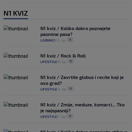
N1 KVIZ
N1 kviz / Koliko dobro poznajete
pasmine pasa?
0
LJUBIMCI
13. lip.
|
|
N1 kviz / Rock & Roll
0
LIFESTYLE
8. lip.
|
|
N1 kviz / Zavrtite globus i recite koji je
ovo grad?
0
LIFESTYLE
2. lip.
|
|
N1 kviz / Zmije, meduze, komarci... Tko
je najopasniji?
0
LIFESTYLE
1. lip.
|
|
N1 kviz / Koliko dobro poznajete stihove