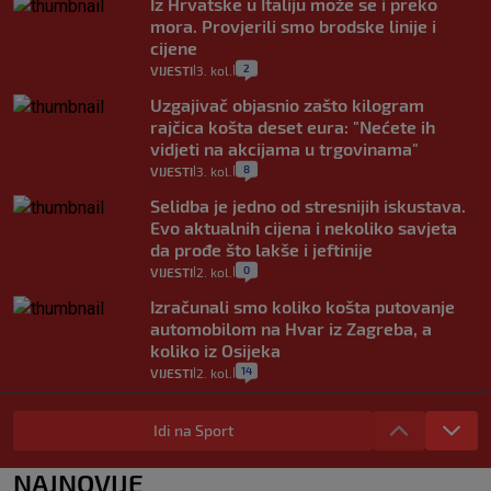
Iz Hrvatske u Italiju može se i preko
mora. Provjerili smo brodske linije i
cijene
2
VIJESTI
3. kol.
|
|
Uzgajivač objasnio zašto kilogram
rajčica košta deset eura: "Nećete ih
vidjeti na akcijama u trgovinama"
8
VIJESTI
3. kol.
|
|
Selidba je jedno od stresnijih iskustava.
Evo aktualnih cijena i nekoliko savjeta
da prođe što lakše i jeftinije
0
VIJESTI
2. kol.
|
|
Izračunali smo koliko košta putovanje
automobilom na Hvar iz Zagreba, a
koliko iz Osijeka
14
VIJESTI
2. kol.
|
|
"Kći je otišla na more, a zaboravila
zdravstvenu iskaznicu". Kakva su prava
Idi na Sport
pacijenata izvan mjesta prebivališta?
1
VIJESTI
1. kol.
NAJNOVIJE
|
|