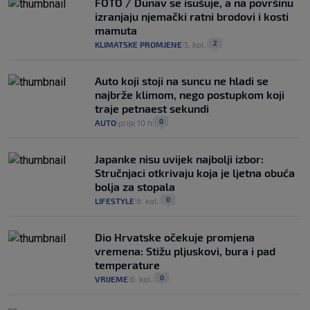
FOTO / Dunav se isušuje, a na površinu
izranjaju njemački ratni brodovi i kosti
mamuta
2
KLIMATSKE PROMJENE
5. kol.
|
|
Auto koji stoji na suncu ne hladi se
najbrže klimom, nego postupkom koji
traje petnaest sekundi
0
AUTO
prije 10 h
|
|
Japanke nisu uvijek najbolji izbor:
Stručnjaci otkrivaju koja je ljetna obuća
bolja za stopala
0
LIFESTYLE
6. kol.
|
|
Dio Hrvatske očekuje promjena
vremena: Stižu pljuskovi, bura i pad
temperature
0
VRIJEME
6. kol.
|
|