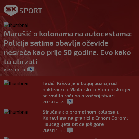
SPORT
Marušić o kolonama na autocestama:
Policija satima obavlja očevide
nesreća kao prije 50 godina. Evo kako
to ubrzati
6
VIJESTI
4. kol.
|
|
Tadić: Krško je u boljoj poziciji od
nuklearki u Mađarskoj i Rumunjskoj jer
se vodilo računa o važnoj stvari
5
VIJESTI
4. kol.
|
|
Stručnjak o prometnom kolapsu u
Konavlima na granici s Crnom Gorom:
"Idućeg ljeta bit će još gore"
3
VIJESTI
4. kol.
|
|