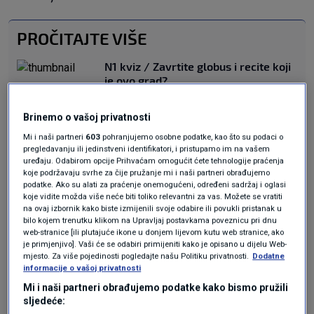
PROČITAJTE VIŠE
N1 kviz / Zavrtite globus i recite koji
je ovo grad?
LIFESTYLE
2. lip.
|
N1 KVIZ / Koliko znate o rijekama i
Brinemo o vašoj privatnosti
planinama?
Mi i naši partneri
603
pohranjujemo osobne podatke, kao što su podaci o
LIFESTYLE
17. lis.
|
pregledavanju ili jedinstveni identifikatori, i pristupamo im na vašem
N1 KVIZ / Sve boje znanja
uređaju. Odabirom opcije Prihvaćam omogućit ćete tehnologije praćenja
LIFESTYLE
26. pro.
|
koje podržavaju svrhe za čije pružanje mi i naši partneri obrađujemo
podatke. Ako su alati za praćenje onemogućeni, određeni sadržaj i oglasi
N1 KVIZ / Možete li 'prevesti' rimske
koje vidite možda više neće biti toliko relevantni za vas. Možete se vratiti
brojeve?
na ovaj izbornik kako biste izmijenili svoje odabire ili povukli pristanak u
LIFESTYLE
7. ruj.
|
bilo kojem trenutku klikom na Upravljaj postavkama poveznicu pri dnu
web-stranice [ili plutajuće ikone u donjem lijevom kutu web stranice, ako
je primjenjivo]. Vaši će se odabiri primijeniti kako je opisano u dijelu Web-
mjesto. Za više pojedinosti pogledajte našu Politiku privatnosti.
Dodatne
Teme
informacije o vašoj privatnosti
Mi i naši partneri obrađujemo podatke kako bismo pružili
GLAZBA
KVIZ
N1 KVIZ
ROCK & ROLL
ZABAVA
ZNANJE
sljedeće: