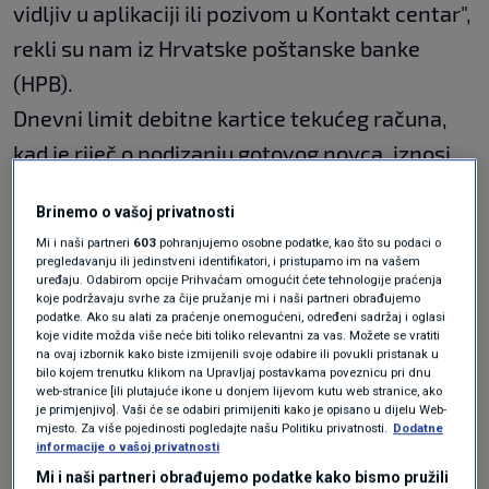
vidljiv u aplikaciji ili pozivom u Kontakt centar",
rekli su nam iz Hrvatske poštanske banke
(HPB).
Dnevni limit debitne kartice tekućeg računa,
kad je riječ o podizanju gotovog novca, iznosi
670 eura. Dnevni limit debitne kartice žiro
Brinemo o vašoj privatnosti
računa pri podizanju gotovog novca je nešto
Mi i naši partneri
603
pohranjujemo osobne podatke, kao što su podaci o
niži i iznosi 540 eura.
pregledavanju ili jedinstveni identifikatori, i pristupamo im na vašem
uređaju. Odabirom opcije Prihvaćam omogućit ćete tehnologije praćenja
koje podržavaju svrhe za čije pružanje mi i naši partneri obrađujemo
podatke. Ako su alati za praćenje onemogućeni, određeni sadržaj i oglasi
Dnevni limit Visa kartice na rate je 400 eura,
koje vidite možda više neće biti toliko relevantni za vas. Možete se vratiti
na ovaj izbornik kako biste izmijenili svoje odabire ili povukli pristanak u
Visa prepaid kartice je 670 eura, a Visa 'jedna
bilo kojem trenutku klikom na Upravljaj postavkama poveznicu pri dnu
web-stranice [ili plutajuće ikone u donjem lijevom kutu web stranice, ako
za sve kartica' je također 400 eura, u slučaju da
je primjenjivo]. Vaši će se odabiri primijeniti kako je opisano u dijelu Web-
podižete gotovinu s bankomata. Dnevni limiti
mjesto. Za više pojedinosti pogledajte našu Politiku privatnosti.
Dodatne
informacije o vašoj privatnosti
za Mastercard Pošta & HPB kartice iznose 270
Mi i naši partneri obrađujemo podatke kako bismo pružili