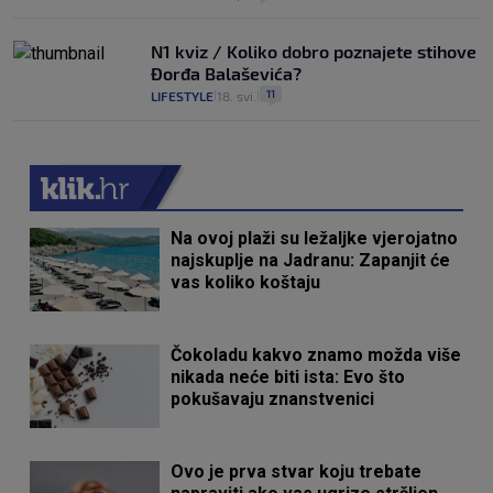
N1 kviz / Koliko dobro poznajete stihove
Đorđa Balaševića?
11
LIFESTYLE
18. svi.
|
|
Na ovoj plaži su ležaljke vjerojatno
najskuplje na Jadranu: Zapanjit će
vas koliko koštaju
Čokoladu kakvo znamo možda više
nikada neće biti ista: Evo što
pokušavaju znanstvenici
Ovo je prva stvar koju trebate