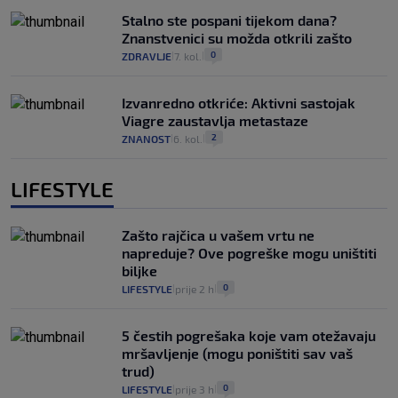
Stalno ste pospani tijekom dana?
Znanstvenici su možda otkrili zašto
0
ZDRAVLJE
7. kol.
|
|
Izvanredno otkriće: Aktivni sastojak
Viagre zaustavlja metastaze
2
ZNANOST
6. kol.
|
|
LIFESTYLE
Zašto rajčica u vašem vrtu ne
napreduje? Ove pogreške mogu uništiti
biljke
0
LIFESTYLE
prije 2 h
|
|
5 čestih pogrešaka koje vam otežavaju
mršavljenje (mogu poništiti sav vaš
trud)
0
LIFESTYLE
prije 3 h
|
|