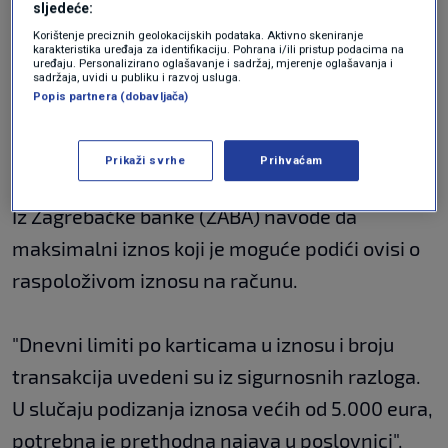
eura, dok za Zlatnu karticu 1.330 eura.
sljedeće:
Korištenje preciznih geolokacijskih podataka. Aktivno skeniranje
karakteristika uređaja za identifikaciju. Pohrana i/ili pristup podacima na
uređaju. Personalizirano oglašavanje i sadržaj, mjerenje oglašavanja i
Više detalja možete pogledati
OVDJE
.
sadržaja, uvidi u publiku i razvoj usluga.
Popis partnera (dobavljača)
ZABA
Prikaži svrhe
Prihvaćam
Iz Zagrebačke banke (ZABA) navode da
maksimalni iznos koji je moguće podići ovisi o
raspoloživom iznosu na računu.
"Dnevni limiti po karticama u iznosu i broju
transakcija uvedeni su iz sigurnosnih razloga.
U slučaju podizanja iznosa većih od 5.000 eura,
potrebna je prethodna najava u poslovnici",