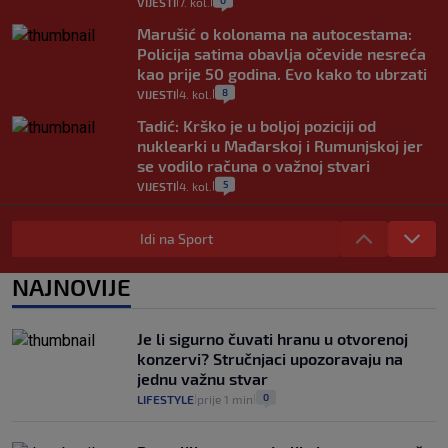
0
VIJESTI
7. kol.
|
|
Marušić o kolonama na autocestama:
Policija satima obavlja očevide nesreća
kao prije 50 godina. Evo kako to ubrzati
8
VIJESTI
4. kol.
|
|
Tadić: Krško je u boljoj poziciji od
nuklearki u Mađarskoj i Rumunjskoj jer
se vodilo računa o važnoj stvari
5
VIJESTI
4. kol.
|
|
Stručnjak o prometnom kolapsu u
Konavlima na granici s Crnom Gorom:
Idi na Sport
"Idućeg ljeta bit će još gore"
3
VIJESTI
4. kol.
NAJNOVIJE
|
|
Iz Hrvatske u Italiju može se i preko
mora. Provjerili smo brodske linije i
Je li sigurno čuvati hranu u otvorenoj
cijene
konzervi? Stručnjaci upozoravaju na
2
VIJESTI
3. kol.
|
|
jednu važnu stvar
0
LIFESTYLE
prije 1 min
|
|