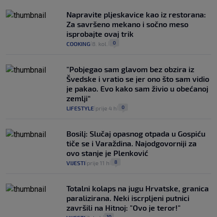
Napravite pljeskavice kao iz restorana:
Za savršeno mekano i sočno meso
isprobajte ovaj trik
0
COOKING
8. kol.
|
|
"Pobjegao sam glavom bez obzira iz
Švedske i vratio se jer ono što sam vidio
je pakao. Evo kako sam živio u obećanoj
zemlji“
0
LIFESTYLE
prije 4 h
|
|
Bosilj: Slučaj opasnog otpada u Gospiću
tiče se i Varaždina. Najodgovorniji za
ovo stanje je Plenković
8
VIJESTI
prije 11 h
|
|
Totalni kolaps na jugu Hrvatske, granica
paralizirana. Neki iscrpljeni putnici
završili na Hitnoj: "Ovo je teror!"
10