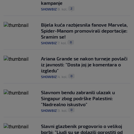
kampanje
2
SHOWBIZ
9. kol.
|
|
Bijela kuća razbjesnila fanove Marvela,
Spider-Manom promovirali deportacije:
Sramim se!
0
SHOWBIZ
7. kol.
|
|
Ariana Grande se nakon turneje povlači
iz javnosti: "Dosta joj je komentara o
izgledu"
0
SHOWBIZ
4. kol.
|
|
Slavnom bendu zabranili ulazak u
Singapur zbog podrške Palestini:
"Nadrealno iskustvo"
0
SHOWBIZ
3. kol.
|
|
Slavni glazbenik progovorio o velikoj
borbi: "Ljudi su se dolazili oprostiti od