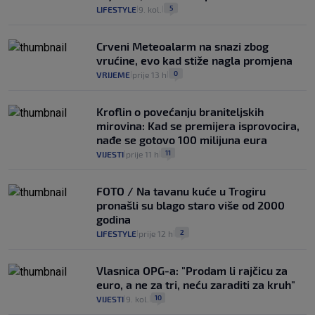
5
LIFESTYLE
9. kol.
|
|
Crveni Meteoalarm na snazi zbog
vrućine, evo kad stiže nagla promjena
0
VRIJEME
prije 13 h
|
|
Kroflin o povećanju braniteljskih
mirovina: Kad se premijera isprovocira,
nađe se gotovo 100 milijuna eura
11
VIJESTI
prije 11 h
|
|
FOTO / Na tavanu kuće u Trogiru
pronašli su blago staro više od 2000
godina
2
LIFESTYLE
prije 12 h
|
|
Vlasnica OPG-a: "Prodam li rajčicu za
euro, a ne za tri, neću zaraditi za kruh"
10
VIJESTI
9. kol.
|
|