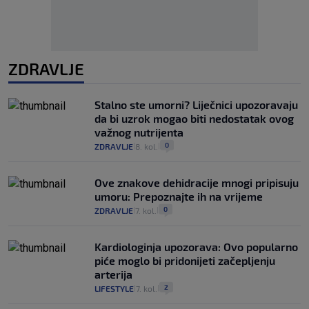
ZDRAVLJE
Stalno ste umorni? Liječnici upozoravaju
da bi uzrok mogao biti nedostatak ovog
važnog nutrijenta
0
ZDRAVLJE
8. kol.
|
|
Ove znakove dehidracije mnogi pripisuju
umoru: Prepoznajte ih na vrijeme
0
ZDRAVLJE
7. kol.
|
|
Kardiologinja upozorava: Ovo popularno
piće moglo bi pridonijeti začepljenju
arterija
2
LIFESTYLE
7. kol.
|
|