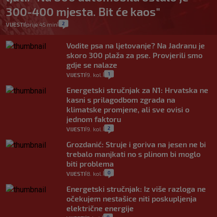
300-400 mjesta. Bit će kaos"
2
VIJESTI
prije 45 min
|
|
Vodite psa na ljetovanje? Na Jadranu je
skoro 300 plaža za pse. Provjerili smo
gdje se nalaze
1
VIJESTI
9. kol.
|
|
Energetski stručnjak za N1: Hrvatska ne
kasni s prilagodbom zgrada na
klimatske promjene, ali sve ovisi o
jednom faktoru
2
VIJESTI
9. kol.
|
|
Grozdanić: Struje i goriva na jesen ne bi
trebalo manjkati no s plinom bi moglo
biti problema
0
VIJESTI
8. kol.
|
|
Energetski stručnjak: Iz više razloga ne
očekujem nestašice niti poskupljenja
električne energije