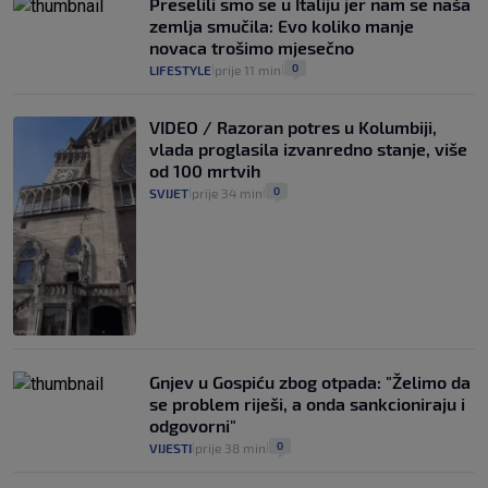
Preselili smo se u Italiju jer nam se naša
zemlja smučila: Evo koliko manje
novaca trošimo mjesečno
0
LIFESTYLE
prije 11 min
|
|
VIDEO / Razoran potres u Kolumbiji,
vlada proglasila izvanredno stanje, više
od 100 mrtvih
0
SVIJET
prije 34 min
|
|
Gnjev u Gospiću zbog otpada: "Želimo da
se problem riješi, a onda sankcioniraju i
odgovorni"
0
VIJESTI
prije 38 min
|
|