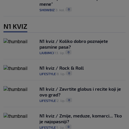
mene"
0
SHOWBIZ
3. kol.
|
|
N1 KVIZ
N1 kviz / Koliko dobro poznajete
pasmine pasa?
0
LJUBIMCI
13. lip.
|
|
N1 kviz / Rock & Roll
0
LIFESTYLE
8. lip.
|
|
N1 kviz / Zavrtite globus i recite koji je
ovo grad?
0
LIFESTYLE
2. lip.
|
|
N1 kviz / Zmije, meduze, komarci... Tko
je najopasniji?
0
LIFESTYLE
1. lip.
|
|