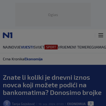
Oglas
NAJNOVIJE
VIJESTI
SVIJET
VRIJEME
N1 TEME
REGIJA
MAG
Crna Kronika
Ekonomija
Znate li koliki je dnevni iznos
novca koji možete podići na
bankomatima? Donosimo brojke
3
Tanja Gojsilović
EKONOMIJA
10. srp. 2024. 07:03
|
|
|