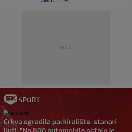
VIJESTI
2. kol.
|
|
Oglas
SPORT
Crkva ogradila parkiralište, stanari
ljuti. "Na 800 automobila ostalo je