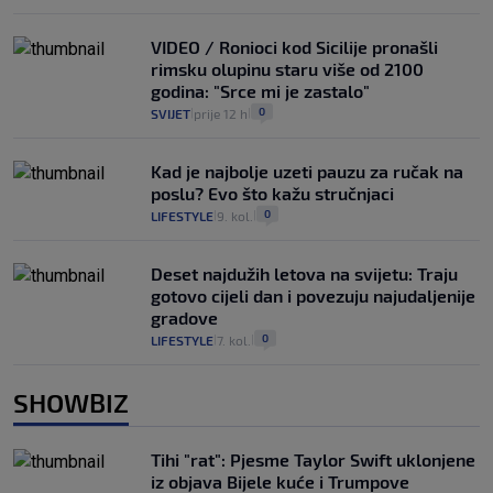
VIDEO / Ronioci kod Sicilije pronašli
rimsku olupinu staru više od 2100
godina: "Srce mi je zastalo"
0
SVIJET
prije 12 h
|
|
Kad je najbolje uzeti pauzu za ručak na
poslu? Evo što kažu stručnjaci
0
LIFESTYLE
9. kol.
|
|
Deset najdužih letova na svijetu: Traju
gotovo cijeli dan i povezuju najudaljenije
gradove
0
LIFESTYLE
7. kol.
|
|
SHOWBIZ
Tihi "rat": Pjesme Taylor Swift uklonjene
iz objava Bijele kuće i Trumpove