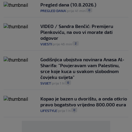
Pregled dana (10.8.2026.)
0
PREGLED DANA
prije 41 min
|
|
VIDEO / Sandra Benčić: Premijeru
Plenkoviću, na ovo vi morate dati
odgovor
2
VIJESTI
prije 46 min
|
|
Godišnjica ubojstva novinara Anasa Al-
Sharifa: "Povjeravam vam Palestinu,
srce koje kuca u svakom slobodnom
čovjeku svijeta"
0
SVIJET
prije 1 h
|
|
Kopao je bazen u dvorištu, a onda otkrio
pravo bogatstvo vrijedno 800.000 eura
0
LIFESTYLE
prije 1 h
|
|