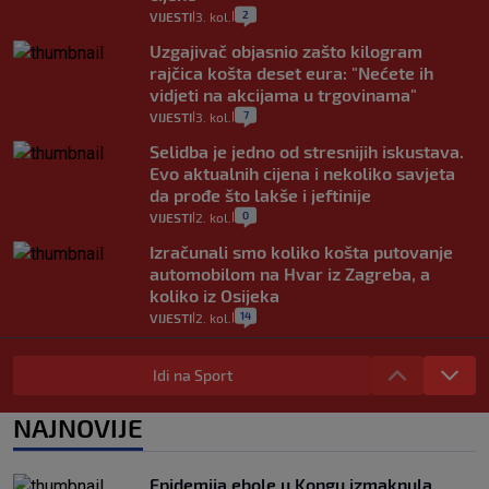
2
VIJESTI
3. kol.
|
|
Uzgajivač objasnio zašto kilogram
rajčica košta deset eura: "Nećete ih
vidjeti na akcijama u trgovinama"
7
VIJESTI
3. kol.
|
|
Selidba je jedno od stresnijih iskustava.
Evo aktualnih cijena i nekoliko savjeta
da prođe što lakše i jeftinije
0
VIJESTI
2. kol.
|
|
Izračunali smo koliko košta putovanje
automobilom na Hvar iz Zagreba, a
koliko iz Osijeka
14
VIJESTI
2. kol.
|
|
"Kći je otišla na more, a zaboravila
zdravstvenu iskaznicu". Kakva su prava
Idi na Sport
pacijenata izvan mjesta prebivališta?
1
VIJESTI
1. kol.
NAJNOVIJE
|
|
Provjerili smo "što ćemo onda" ako
Plenković na 15 dana ukine mjere: "Ne bi
Epidemija ebole u Kongu izmaknula