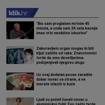
"Bio sam proglašen mrtvim 45
minuta, a onda sam 24 sata kasnije
imao vrlo neobično iskustvo"
Zaboravljeni organ mogao bi biti
ključ zaštite od raka: Znanstvenici
tvrde da smo desetljećima
podcjenjivali njegovu ulogu
Uz ovaj dodatan posao zaradite
dobar novac sa strane, a ne
morate izlaziti iz kuće
Ljudi su počeli čuvati novac u
aluminijskoj foliji: Evo zašto tvrde