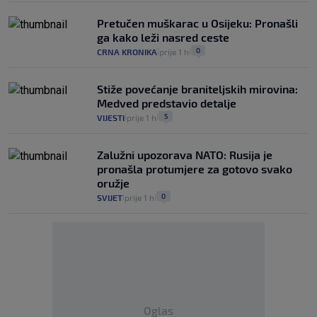
Pretučen muškarac u Osijeku: Pronašli
ga kako leži nasred ceste
0
CRNA KRONIKA
prije 1 h
|
|
Stiže povećanje braniteljskih mirovina:
Medved predstavio detalje
5
VIJESTI
prije 1 h
|
|
Zalužni upozorava NATO: Rusija je
pronašla protumjere za gotovo svako
oružje
0
SVIJET
prije 1 h
|
|
Oglas