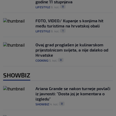
godine 11 stupnjeva
0
LIFESTYLE
6. kol.
|
|
FOTO, VIDEO/ Kupanje s konjima hit
među turistima na hrvatskoj obali
1
LIFESTYLE
6. kol.
|
|
Ovaj grad proglašen je kulinarskom
prijestolnicom svijeta, a nije daleko od
Hrvatske
0
COOKING
5. kol.
|
|
SHOWBIZ
Ariana Grande se nakon turneje povlači
iz javnosti: "Dosta joj je komentara o
izgledu"
0
SHOWBIZ
4. kol.
|
|