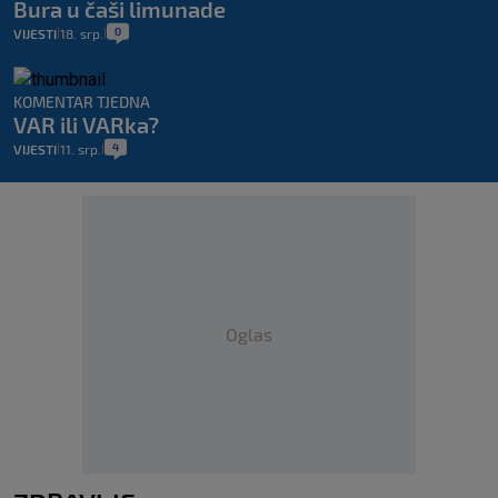
Bura u čaši limunade
0
VIJESTI
18. srp.
|
|
KOMENTAR TJEDNA
VAR ili VARka?
4
VIJESTI
11. srp.
|
|
Oglas