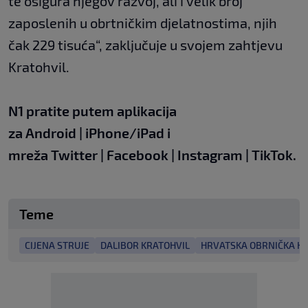
te osigura njegov razvoj, ali i velik broj
zaposlenih u obrtničkim djelatnostima, njih
čak 229 tisuća“, zaključuje u svojem zahtjevu
Kratohvil.
N1 pratite putem aplikacija
za
Android
|
iPhone/iPad
i
mreža
Twitter
|
Facebook
|
Instagram
|
TikTok.
Teme
CIJENA STRUJE
DALIBOR KRATOHVIL
HRVATSKA OBRNIČKA K