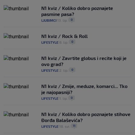
N1 kviz / Koliko dobro poznajete
pasmine pasa?
0
LJUBIMCI
13. lip.
|
|
N1 kviz / Rock & Roll
0
LIFESTYLE
8. lip.
|
|
N1 kviz / Zavrtite globus i recite koji je
ovo grad?
0
LIFESTYLE
2. lip.
|
|
N1 kviz / Zmije, meduze, komarci... Tko
je najopasniji?
0
LIFESTYLE
1. lip.
|
|
N1 kviz / Koliko dobro poznajete stihove
Đorđa Balaševića?
11
LIFESTYLE
18. svi.
|
|