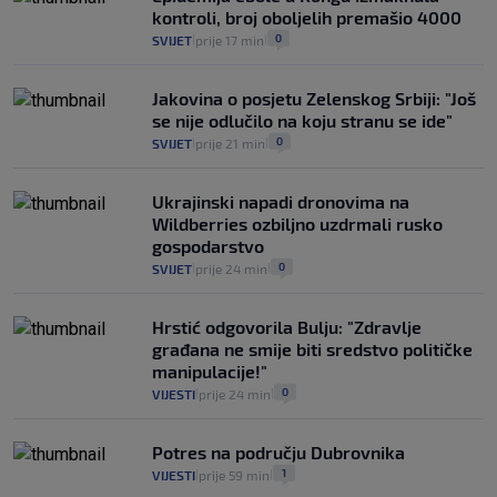
se dogodilo ništa. Vlada se zaljubila u te
kontroli, broj oboljelih premašio 4000
intervencije"
0
SVIJET
prije 17 min
|
|
25
VIJESTI
30. srp.
|
|
Jakovina o posjetu Zelenskog Srbiji: "Još
se nije odlučilo na koju stranu se ide"
0
SVIJET
prije 21 min
|
|
Ukrajinski napadi dronovima na
Wildberries ozbiljno uzdrmali rusko
gospodarstvo
0
SVIJET
prije 24 min
|
|
Hrstić odgovorila Bulju: "Zdravlje
građana ne smije biti sredstvo političke
manipulacije!"
0
VIJESTI
prije 24 min
|
|
Potres na području Dubrovnika
1
VIJESTI
prije 59 min
|
|