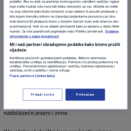
predvidljivost troškova za obrtnike.
podatke. Ako su alati za praćenje onemogućeni, određeni sadržaj i oglasi
koje vidite možda više neće biti toliko relevantni za vas. Možete se vratiti
na ovaj izbornik kako biste izmijenili svoje odabire ili povukli pristanak u
bilo kojem trenutku klikom na Upravljaj postavkama poveznicu pri dnu
Napominju kako su računi za plin u nekim
web-stranice [ili plutajuće ikone u donjem lijevom kutu web stranice, ako
je primjenjivo]. Vaši će se odabiri primijeniti kako je opisano u dijelu Web-
slučajevima narasli i do 600 posto, što
mjesto. Za više pojedinosti pogledajte našu Politiku privatnosti.
Dodatne
predstavlja ozbiljnu prijetnju održivosti
informacije o vašoj privatnosti
Mi i naši partneri obrađujemo podatke kako bismo pružili
obrtništva. Stoga traže dodatne mjere za
sljedeće:
ublažavanje porasta cijena plina.
Korištenje preciznih geolokacijskih podataka. Aktivno skeniranje
karakteristika uređaja za identifikaciju. Pohrana i/ili pristup podacima na
uređaju. Personalizirano oglašavanje i sadržaj, mjerenje oglašavanja i
sadržaja, uvidi u publiku i razvoj usluga.
Posebice bi, kažu, podržali primjenu istovrsnog
Popis partnera (dobavljača)
modela koji je primijenjen i na električnu
energiju, a kako bi se olakšao teret koji će
Prikaži svrhe
Prihvaćam
potrošnja plina predstavljati tijekom
nadolazeće jeseni i zime.