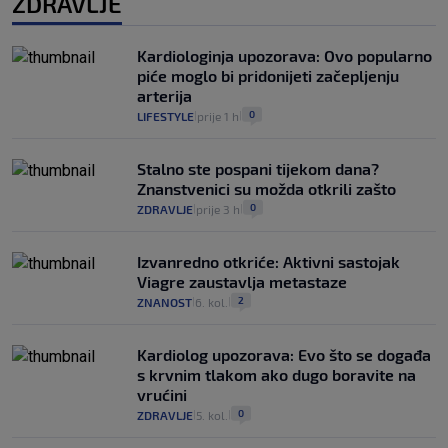
ZDRAVLJE
Kardiologinja upozorava: Ovo popularno
piće moglo bi pridonijeti začepljenju
arterija
0
LIFESTYLE
prije 1 h
|
|
Stalno ste pospani tijekom dana?
Znanstvenici su možda otkrili zašto
0
ZDRAVLJE
prije 3 h
|
|
Izvanredno otkriće: Aktivni sastojak
Viagre zaustavlja metastaze
2
ZNANOST
6. kol.
|
|
Kardiolog upozorava: Evo što se događa
s krvnim tlakom ako dugo boravite na
vrućini
0
ZDRAVLJE
5. kol.
|
|