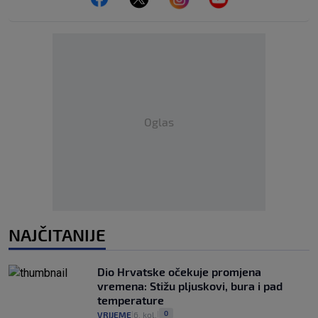
Oglas
NAJČITANIJE
Dio Hrvatske očekuje promjena
vremena: Stižu pljuskovi, bura i pad
temperature
0
VRIJEME
6. kol.
|
|