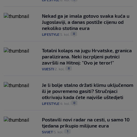
Nekad ga je imala gotovo svaka kuća u
Jugoslaviji, a danas postiže cijenu od
nekoliko stotina eura
0
LIFESTYLE
5. kol.
|
|
Totalni kolaps na jugu Hrvatske, granica
paralizirana. Neki iscrpljeni putnici
završili na Hitnoj: "Ovo je teror!"
8
VIJESTI
2. kol.
|
|
Je li bolje stalno držati klimu uključenom
ili je povremeno gasiti? Stručnjaci
otkrivaju kada ćete najviše uštedjeti
0
LIFESTYLE
4. kol.
|
|
Postavili novi radar na cesti, u samo 10
tjedana prikupio milijune eura
1
SVIJET
5. kol.
|
|