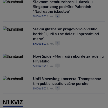
Slavnom bendu zabranili ulazak u
Singapur zbog podrške Palestini:
"Nadrealno iskustvo"
0
SHOWBIZ
3. kol.
|
|
Slavni glazbenik progovorio o velikoj
borbi: "Ljudi su se dolazili oprostiti od
mene"
0
SHOWBIZ
3. kol.
|
|
Novi Spider-Man ruši rekorde zarade i u
Hrvatskoj
0
SHOWBIZ
3. kol.
|
|
Uoči šibenskog koncerta, Thompsonov
tim publici uputio važne poruke
4
SHOWBIZ
3. kol.
|
|
N1 KVIZ