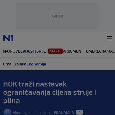
Oglas
NAJNOVIJE
VIJESTI
SVIJET
VRIJEME
N1 TEME
REGIJA
MAG
Crna Kronika
Ekonomija
HOK traži nastavak
ograničavanja cijena struje i
plina
0
Hina
EKONOMIJA
07. ruj. 2023. 10:03
|
|
|