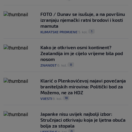
FOTO / Dunav se isušuje, a na površinu
izranjaju njemački ratni brodovi i kosti
mamuta
1
KLIMATSKE PROMJENE
5. kol.
|
|
Kako je otkriven osmi kontinent?
Zealandija im je cijelo vrijeme bila pod
nosom
0
ZNANOST
6. kol.
|
|
Klarić o Plenkovićevoj najavi povećanja
braniteljskih mirovina: Politički bod za
Možemo, ne za HDZ
18
VIJESTI
6. kol.
|
|
Japanke nisu uvijek najbolji izbor:
Stručnjaci otkrivaju koja je ljetna obuća
bolja za stopala
0
LIFESTYLE
6. kol.
|
|