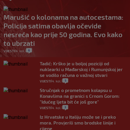
Marušić o kolonama na autocestama:
Policija satima obavlja očevide
nesreća kao prije 50 godina. Evo kako
to ubrzati
6
VIJESTI
4. kol.
|
|
Tadić: Krško je u boljoj poziciji od
nuklearki u Mađarskoj i Rumunjskoj jer
se vodilo računa o važnoj stvari
5
VIJESTI
4. kol.
|
|
Stručnjak o prometnom kolapsu u
Konavlima na granici s Crnom Gorom:
"Idućeg ljeta bit će još gore"
3
VIJESTI
4. kol.
|
|
Iz Hrvatske u Italiju može se i preko
mora. Provjerili smo brodske linije i
cijene