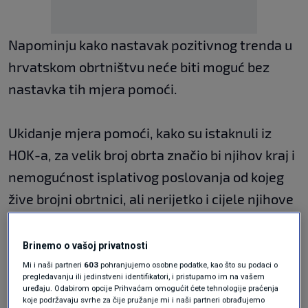
Napominju kako nastavak pozitivnog trenda u
hrvatskom obrtništvu neće biti moguć bez
nastavka tih mjera pomoći.
Ukidanje mjera pomoći, kako su istaknuli iz
HOK-a, za velik broj obrta značio bi njihov kraj i
nemogućnost isplativog poslovanja od kojeg
žive brojni obrtnici, ali nerijetko i cijele njihove
obitelji te njihovi zaposlenici.
Iz HOK-a stoga predlažu produženje mjera
Brinemo o vašoj privatnosti
ograničenih cijena električne energije na isti
Mi i naši partneri
603
pohranjujemo osobne podatke, kao što su podaci o
pregledavanju ili jedinstveni identifikatori, i pristupamo im na vašem
način, kako bi se osigurala stabilnost i
uređaju. Odabirom opcije Prihvaćam omogućit ćete tehnologije praćenja
koje podržavaju svrhe za čije pružanje mi i naši partneri obrađujemo