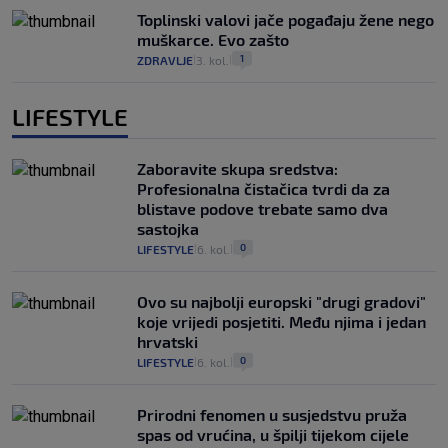
Toplinski valovi jače pogađaju žene nego
muškarce. Evo zašto
1
ZDRAVLJE
3. kol.
|
|
LIFESTYLE
Zaboravite skupa sredstva:
Profesionalna čistačica tvrdi da za
blistave podove trebate samo dva
sastojka
0
LIFESTYLE
6. kol.
|
|
Ovo su najbolji europski "drugi gradovi"
koje vrijedi posjetiti. Među njima i jedan
hrvatski
0
LIFESTYLE
6. kol.
|
|
Prirodni fenomen u susjedstvu pruža
spas od vrućina, u špilji tijekom cijele