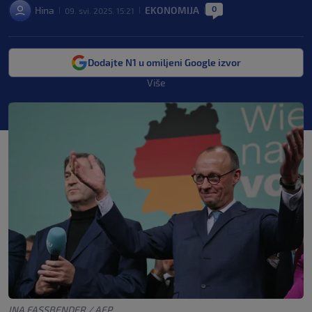
0
Hina
EKONOMIJA
09. svi. 2025. 15:21
|
|
|
Dodajte N1 u omiljeni Google izvor
Više
INA FASSBENDER / AFP