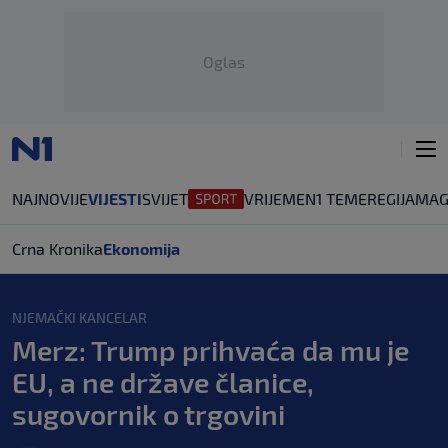
Oglas
NAJNOVIJE
VIJESTI
SVIJET
VRIJEME
N1 TEME
REGIJA
MAG
Crna Kronika
Ekonomija
NJEMAČKI KANCELAR
Merz: Trump prihvaća da mu je
EU, a ne države članice,
sugovornik o trgovini