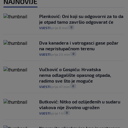
NAJNOVIJE
Izračunali smo koliko košta putovanje
automobilom na Hvar iz Zagreba, a
Plenković: Oni koji su odgovorni za to da
koliko iz Osijeka
je otpad tamo završio odgovarat će
14
VIJESTI
2. kol.
|
|
0
VIJESTI
prije 8 min
|
|
Dva kanadera i vatrogasci gase požar
na nepristupačnom terenu
0
VIJESTI
prije 23 min
|
|
Vučković o Gospiću: Hrvatska
nema odlagalište opasnog otpada,
radimo sve što je moguće
0
VIJESTI
prije 47 min
|
|
Butković: Nitko od ozlijeđenih u sudaru
vlakova nije životno ugrožen
0
VIJESTI
prije 1 h
|
|