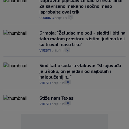
Napravite pljeskavice kao iz restorana:
Za savršeno mekano i sočno meso
isprobajte ovaj trik
0
COOKING
prije 1 h
|
|
Grmoja: "Želudac me boli - sjediti i biti na
tako malom prostoru s istim ljudima koji
su trovali našu Liku"
0
VIJESTI
prije 1 h
|
|
Sindikat o sudaru vlakova: "Strojovođa
je u šoku, on je jedan od najboljih i
najobučenijih..."
0
VIJESTI
prije 2 h
|
|
Stiže nam Texas
0
VIJESTI
prije 2 h
|
|