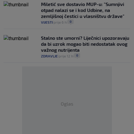
Miletić sve dostavio MUP-u: "Sumnjivi
otpad nalazi se i kod Udbine, na
zemljišnoj čestici u vlasništvu države"
0
VIJESTI
prije 6 h
|
|
Stalno ste umorni? Liječnici upozoravaju
da bi uzrok mogao biti nedostatak ovog
važnog nutrijenta
0
ZDRAVLJE
prije 12 h
|
|
Oglas