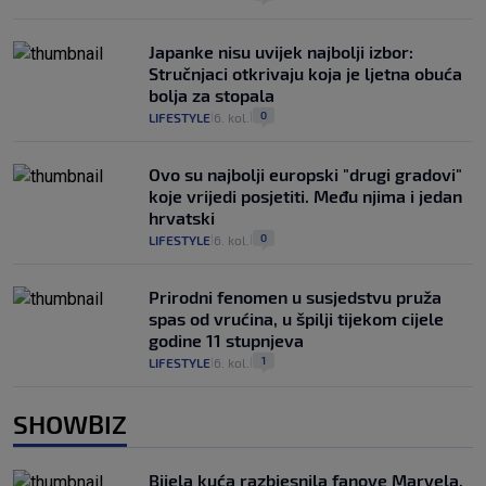
Japanke nisu uvijek najbolji izbor:
Stručnjaci otkrivaju koja je ljetna obuća
bolja za stopala
0
LIFESTYLE
6. kol.
|
|
Ovo su najbolji europski "drugi gradovi"
koje vrijedi posjetiti. Među njima i jedan
hrvatski
0
LIFESTYLE
6. kol.
|
|
Prirodni fenomen u susjedstvu pruža
spas od vrućina, u špilji tijekom cijele
godine 11 stupnjeva
1
LIFESTYLE
6. kol.
|
|
SHOWBIZ
Bijela kuća razbjesnila fanove Marvela,