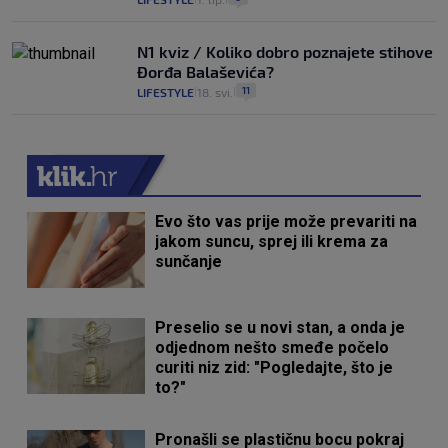
N1 kviz / Koliko dobro poznajete stihove
Đorđa Balaševića?
11
LIFESTYLE
18. svi.
|
|
Evo što vas prije može prevariti na
jakom suncu, sprej ili krema za
sunčanje
Preselio se u novi stan, a onda je
odjednom nešto smeđe počelo
curiti niz zid: "Pogledajte, što je
to?"
Pronašli se plastičnu bocu pokraj