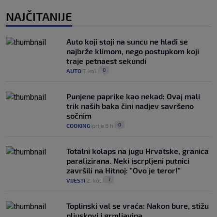
NAJČITANIJE
Auto koji stoji na suncu ne hladi se
najbrže klimom, nego postupkom koji
traje petnaest sekundi
0
AUTO
7. kol.
|
|
Punjene paprike kao nekad: Ovaj mali
trik naših baka čini nadjev savršeno
sočnim
0
COOKING
prije 8 h
|
|
Totalni kolaps na jugu Hrvatske, granica
paralizirana. Neki iscrpljeni putnici
završili na Hitnoj: "Ovo je teror!"
7
VIJESTI
2. kol.
|
|
Toplinski val se vraća: Nakon bure, stižu
pljuskovi i grmljavina