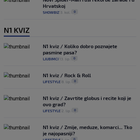
Hrvatskoj
0
SHOWBIZ
3. kol.
|
|
N1 KVIZ
N1 kviz / Koliko dobro poznajete
pasmine pasa?
0
LJUBIMCI
13. lip.
|
|
N1 kviz / Rock & Roll
0
LIFESTYLE
8. lip.
|
|
N1 kviz / Zavrtite globus i recite koji je
ovo grad?
0
LIFESTYLE
2. lip.
|
|
N1 kviz / Zmije, meduze, komarci... Tko
je najopasniji?
0
LIFESTYLE
1. lip.
|
|