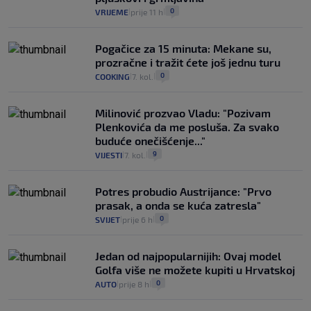
0
VRIJEME
prije 11 h
|
|
Pogačice za 15 minuta: Mekane su,
prozračne i tražit ćete još jednu turu
0
COOKING
7. kol.
|
|
Milinović prozvao Vladu: "Pozivam
Plenkovića da me posluša. Za svako
buduće onečišćenje..."
9
VIJESTI
7. kol.
|
|
Potres probudio Austrijance: "Prvo
prasak, a onda se kuća zatresla"
0
SVIJET
prije 6 h
|
|
Jedan od najpopularnijih: Ovaj model
Golfa više ne možete kupiti u Hrvatskoj
0
AUTO
prije 8 h
|
|