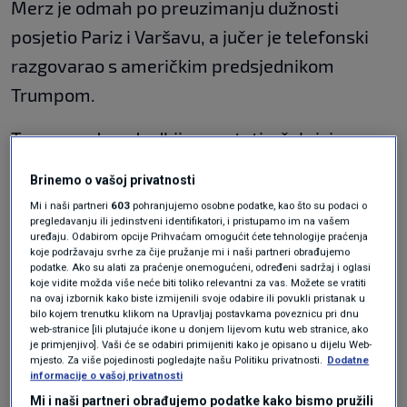
Merz je odmah po preuzimanju dužnosti
posjetio Pariz i Varšavu, a jučer je telefonski
razgovarao s američkim predsjednikom
Trumpom.
Trump se dosad odbijao sastati s čelnicima
europskih institucija, dajući do znanja da oni
Brinemo o vašoj privatnosti
nisu njegovi sugovornici nego čelnici država
Mi i naši partneri
603
pohranjujemo osobne podatke, kao što su podaci o
pregledavanju ili jedinstveni identifikatori, i pristupamo im na vašem
članica te da je Europska unija stvorena da
uređaju. Odabirom opcije Prihvaćam omogućit ćete tehnologije praćenja
“zezne” Ameriku.
koje podržavaju svrhe za čije pružanje mi i naši partneri obrađujemo
podatke. Ako su alati za praćenje onemogućeni, određeni sadržaj i oglasi
koje vidite možda više neće biti toliko relevantni za vas. Možete se vratiti
na ovaj izbornik kako biste izmijenili svoje odabire ili povukli pristanak u
Čini se da se to sada mijenja. Jučer je
bilo kojem trenutku klikom na Upravljaj postavkama poveznicu pri dnu
web-stranice [ili plutajuće ikone u donjem lijevom kutu web stranice, ako
novinarima rekao da je Ursula von der Leyen
je primjenjivo]. Vaši će se odabiri primijeniti kako je opisano u dijelu Web-
mjesto. Za više pojedinosti pogledajte našu Politiku privatnosti.
Dodatne
“fantastična”.
informacije o vašoj privatnosti
Mi i naši partneri obrađujemo podatke kako bismo pružili