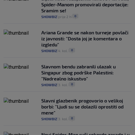
Spider-Manom promovirali deportacije:
Sramim se!
0
SHOWBIZ
prije 2 h
|
|
Ariana Grande se nakon turneje povlači
iz javnosti: "Dosta joj je komentara o
izgledu"
0
SHOWBIZ
4. kol.
|
|
Slavnom bendu zabranili ulazak u
Singapur zbog podrške Palestini:
"Nadrealno iskustvo"
0
SHOWBIZ
3. kol.
|
|
Slavni glazbenik progovorio o velikoj
borbi: "Ljudi su se dolazili oprostiti od
mene"
0
SHOWBIZ
3. kol.
|
|
Novi Spider-Man ruši rekorde zarade i u