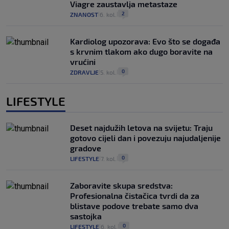
Viagre zaustavlja metastaze
2
ZNANOST
6. kol.
|
|
Kardiolog upozorava: Evo što se događa
s krvnim tlakom ako dugo boravite na
vrućini
0
ZDRAVLJE
5. kol.
|
|
LIFESTYLE
Deset najdužih letova na svijetu: Traju
gotovo cijeli dan i povezuju najudaljenije
gradove
0
LIFESTYLE
7. kol.
|
|
Zaboravite skupa sredstva:
Profesionalna čistačica tvrdi da za
blistave podove trebate samo dva
sastojka
0
LIFESTYLE
6. kol.
|
|