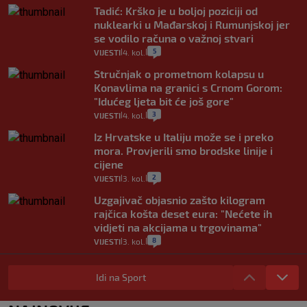
Tadić: Krško je u boljoj poziciji od
nuklearki u Mađarskoj i Rumunjskoj jer
se vodilo računa o važnoj stvari
5
VIJESTI
4. kol.
|
|
Stručnjak o prometnom kolapsu u
Konavlima na granici s Crnom Gorom:
"Idućeg ljeta bit će još gore"
3
VIJESTI
4. kol.
|
|
Iz Hrvatske u Italiju može se i preko
mora. Provjerili smo brodske linije i
cijene
2
VIJESTI
3. kol.
|
|
Uzgajivač objasnio zašto kilogram
rajčica košta deset eura: "Nećete ih
vidjeti na akcijama u trgovinama"
8
VIJESTI
3. kol.
|
|
Selidba je jedno od stresnijih iskustava.
Evo aktualnih cijena i nekoliko savjeta
Idi na Sport
da prođe što lakše i jeftinije
0
VIJESTI
2. kol.
|
|