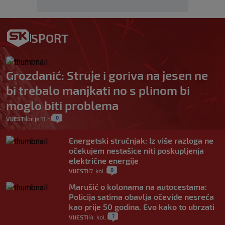
SPORT
Grozdanić: Struje i goriva na jesen ne
bi trebalo manjkati no s plinom bi
moglo biti problema
0
VIJESTI
prije 11 h
|
|
Energetski stručnjak: Iz više razloga ne
očekujem nestašice niti poskupljenja
električne energije
0
VIJESTI
7. kol.
|
|
Marušić o kolonama na autocestama:
Policija satima obavlja očevide nesreća
kao prije 50 godina. Evo kako to ubrzati
7
VIJESTI
4. kol.
|
|