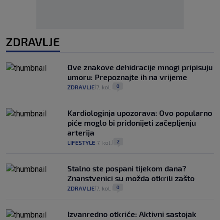
ZDRAVLJE
Ove znakove dehidracije mnogi pripisuju
umoru: Prepoznajte ih na vrijeme
0
ZDRAVLJE
7. kol.
|
|
Kardiologinja upozorava: Ovo popularno
piće moglo bi pridonijeti začepljenju
arterija
2
LIFESTYLE
7. kol.
|
|
Stalno ste pospani tijekom dana?
Znanstvenici su možda otkrili zašto
0
ZDRAVLJE
7. kol.
|
|
Izvanredno otkriće: Aktivni sastojak