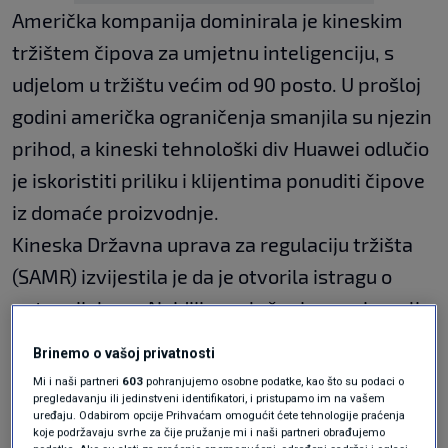
Američka kompanija dominirala je kineskim
tržištem čipova za umjetnu inteligenciju, s
udjelom u tržištu većim od 90 posto. U prošloj
godini američka ograničenja smanjila su njezin
prihod, a kineski tehnološki div Huawei odlučio
je iskoristiti priliku i klijentima ponuditi čipove
iz domaće proizvodnje.
Kineska Državna uprava za regulaciju tržišta
(SAMR) izvijestila je da je otvorila istragu o
potencijalnom Nvidijinom kršenju propisa, ali
nije precizirala spornu praksu. Dodali su samo
Brinemo o vašoj privatnosti
da Nvidia možda nije ispunila obaveze pri
Mi i naši partneri
603
pohranjujemo osobne podatke, kao što su podaci o
pregledavanju ili jedinstveni identifikatori, i pristupamo im na vašem
preuzimanju izraelske inženjerske tvrtke za
uređaju. Odabirom opcije Prihvaćam omogućit ćete tehnologije praćenja
čipove Mellanox Technologies, prema
koje podržavaju svrhe za čije pružanje mi i naši partneri obrađujemo