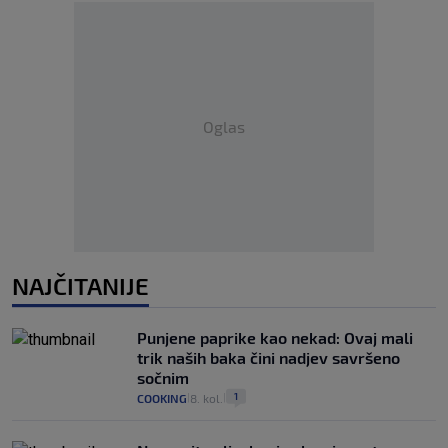
Oglas
NAJČITANIJE
Punjene paprike kao nekad: Ovaj mali
trik naših baka čini nadjev savršeno
sočnim
1
COOKING
8. kol.
|
|