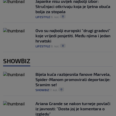
Japanke nisu uvijek najbolji izbor:
Stručnjaci otkrivaju koja je ljetna obuća
bolja za stopala
0
LIFESTYLE
6. kol.
|
|
Ovo su najbolji europski "drugi gradovi"
koje vrijedi posjetiti. Među njima i jedan
hrvatski
0
LIFESTYLE
6. kol.
|
|
SHOWBIZ
Bijela kuća razbjesnila fanove Marvela,
Spider-Manom promovirali deportacije:
Sramim se!
0
SHOWBIZ
7. kol.
|
|
Ariana Grande se nakon turneje povlači
iz javnosti: "Dosta joj je komentara o
izgledu"