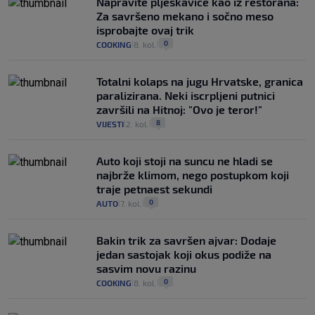
Napravite pljeskavice kao iz restorana:
Za savršeno mekano i sočno meso
isprobajte ovaj trik
0
COOKING
8. kol.
|
|
Totalni kolaps na jugu Hrvatske, granica
paralizirana. Neki iscrpljeni putnici
završili na Hitnoj: "Ovo je teror!"
8
VIJESTI
2. kol.
|
|
Auto koji stoji na suncu ne hladi se
najbrže klimom, nego postupkom koji
traje petnaest sekundi
0
AUTO
7. kol.
|
|
Bakin trik za savršen ajvar: Dodaje
jedan sastojak koji okus podiže na
sasvim novu razinu
0
COOKING
8. kol.
|
|