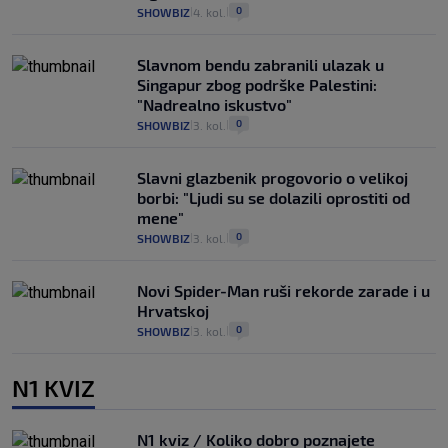
0
SHOWBIZ
4. kol.
|
|
Slavnom bendu zabranili ulazak u
Singapur zbog podrške Palestini:
"Nadrealno iskustvo"
0
SHOWBIZ
3. kol.
|
|
Slavni glazbenik progovorio o velikoj
borbi: "Ljudi su se dolazili oprostiti od
mene"
0
SHOWBIZ
3. kol.
|
|
Novi Spider-Man ruši rekorde zarade i u
Hrvatskoj
0
SHOWBIZ
3. kol.
|
|
N1 KVIZ
N1 kviz / Koliko dobro poznajete