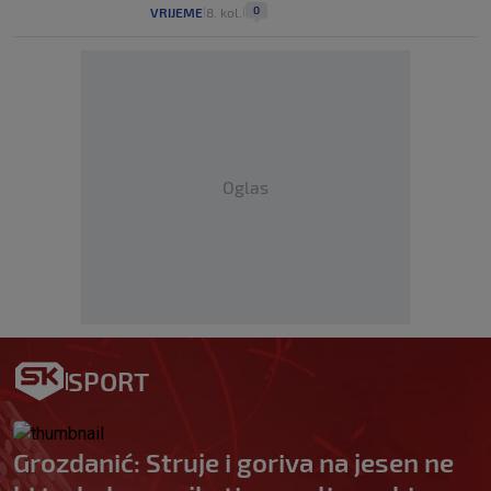
0
VRIJEME
8. kol.
|
|
Oglas
SPORT
Grozdanić: Struje i goriva na jesen ne