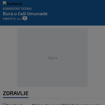
KOMENTAR TJEDNA
Bura u čaši limunade
0
VIJESTI
18. srp.
|
|
Oglas
ZDRAVLJE