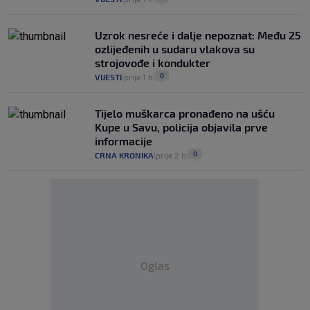
Uzrok nesreće i dalje nepoznat: Među 25
ozlijeđenih u sudaru vlakova su
strojovođe i kondukter
0
VIJESTI
prije 1 h
|
|
Tijelo muškarca pronađeno na ušću
Kupe u Savu, policija objavila prve
informacije
0
CRNA KRONIKA
prije 2 h
|
|
Oglas