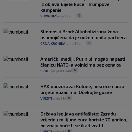
iz objava Bijele kuće i Trumpove
kampanje
0
SHOWBIZ
prije 12 min
|
|
Slavonski Brod: Alkoholizirana žena
osumnjičena da je nožem ubila partnera
0
CRNA KRONIKA
prije 36 min
|
|
Američki mediji: Putin bi mogao napasti
članicu NATO-a vojnicima bez oznaka
0
SVIJET
prije 49 min
|
|
HAK upozorava: Kolone, nesreće i bura
prijete vozačima. Očekujte gužve
0
VIJESTI
prije 1 h
|
|
Država iseljava antifašiste: Zgradu
vrijednu milijune eura koriste 70 godina,
ne znaju hoće li se ikad vratiti
0
VIJESTI
prije 1 h
|
|