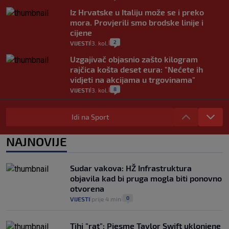
Iz Hrvatske u Italiju može se i preko
mora. Provjerili smo brodske linije i
cijene
2
VIJESTI
3. kol.
|
|
Uzgajivač objasnio zašto kilogram
rajčica košta deset eura: "Nećete ih
vidjeti na akcijama u trgovinama"
8
VIJESTI
3. kol.
|
|
Selidba je jedno od stresnijih iskustava.
Evo aktualnih cijena i nekoliko savjeta
Idi na Sport
da prođe što lakše i jeftinije
0
VIJESTI
2. kol.
NAJNOVIJE
|
|
Izračunali smo koliko košta putovanje
automobilom na Hvar iz Zagreba, a
Sudar vakova: HŽ Infrastruktura
koliko iz Osijeka
objavila kad bi pruga mogla biti ponovno
14
VIJESTI
2. kol.
|
|
otvorena
0
VIJESTI
prije 4 min
|
|
Tihi "rat": Pjesme Taylor Swift uklonjene