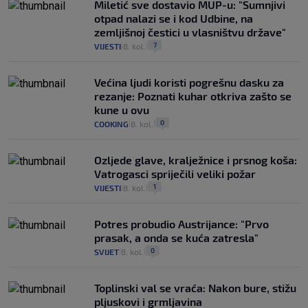
Miletić sve dostavio MUP-u: "Sumnjivi
otpad nalazi se i kod Udbine, na
zemljišnoj čestici u vlasništvu države"
7
VIJESTI
8. kol.
|
|
Većina ljudi koristi pogrešnu dasku za
rezanje: Poznati kuhar otkriva zašto se
kune u ovu
0
COOKING
8. kol.
|
|
Ozljede glave, kralježnice i prsnog koša:
Vatrogasci spriječili veliki požar
1
VIJESTI
8. kol.
|
|
Potres probudio Austrijance: "Prvo
prasak, a onda se kuća zatresla"
0
SVIJET
8. kol.
|
|
Toplinski val se vraća: Nakon bure, stižu
pljuskovi i grmljavina