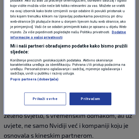
podatke. Ako su alati za praćenje onemogućeni, određeni sadržaj i oglasi
uvjetima iz regulatorne dozvole iz 2020.
koje vidite možda više neće biti toliko relevantni za vas. Možete se vratiti
na ovaj izbornik kako biste izmijenili svoje odabire ili povukli pristanak u
godine.
bilo kojem trenutku klikom na Upravljaj postavkama poveznicu pri dnu
web-stranice [ili plutajuće ikone u donjem lijevom kutu web stranice, ako
je primjenjivo]. Vaši će se odabiri primijeniti kako je opisano u dijelu Web-
mjesto. Za više pojedinosti pogledajte našu Politiku privatnosti.
Dodatne
Nvidia nije odmah odgovorila na upit Reutersa
informacije o vašoj privatnosti
da komentira kinesku istragu.
Mi i naši partneri obrađujemo podatke kako bismo pružili
sljedeće:
Korištenje preciznih geolokacijskih podataka. Aktivno skeniranje
Američka kompanija kupila je Mellanox
karakteristika uređaja za identifikaciju. Pohrana i/ili pristup podacima na
uređaju. Personalizirano oglašavanje i sadržaj, mjerenje oglašavanja i
sadržaja, uvidi u publiku i razvoj usluga.
Technologies 2019. godine, za 6,9 milijardi
Popis partnera (dobavljača)
dolara, a mnogi su se tada pobojali da će je
Peking zbog napetosti u odnosima s
Prikaži svrhe
Prihvaćam
Washingtonom blokirati. Kina je ipak dala
zeleno svjetlo, s vremenskim odmakom, ali uz
uvjete, ne samo Nvidiji već i kompaniji koju je
osnovala s kineskim partnerom.