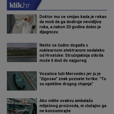
Doktor mu se smijao kada je rekao
da misli da ga dodiruje nevidljiva
ruka, a nakon 20 godina dobio je
dijagnozu
Nešto se čudno događa s
nuklearnom elektranom nedaleko
od Hrvatske: Stručnjakinja otkrila
može li doći do najgoreg
Vozačica tuži Mercedes jer ju je
"žigosao" znak poznate tvrtke: "To
su opekline drugog stupnja"
Ako vidite ovakvu ambalažu
mliječnog proizvoda, ni slučajno ga
ne konzumirajte