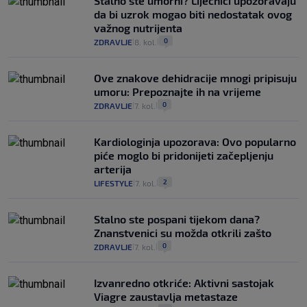
Stalno ste umorni? Liječnici upozoravaju
da bi uzrok mogao biti nedostatak ovog
važnog nutrijenta
0
ZDRAVLJE
8. kol.
|
|
Ove znakove dehidracije mnogi pripisuju
umoru: Prepoznajte ih na vrijeme
0
ZDRAVLJE
7. kol.
|
|
Kardiologinja upozorava: Ovo popularno
piće moglo bi pridonijeti začepljenju
arterija
2
LIFESTYLE
7. kol.
|
|
Stalno ste pospani tijekom dana?
Znanstvenici su možda otkrili zašto
0
ZDRAVLJE
7. kol.
|
|
Izvanredno otkriće: Aktivni sastojak
Viagre zaustavlja metastaze