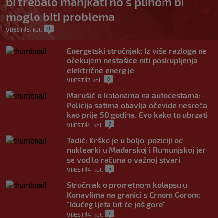
bi trebalo manjkati no s plinom bi
moglo biti problema
0
VIJESTI
8. kol.
|
|
Energetski stručnjak: Iz više razloga ne
očekujem nestašice niti poskupljenja
električne energije
0
VIJESTI
7. kol.
|
|
Marušić o kolonama na autocestama:
Policija satima obavlja očevide nesreća
kao prije 50 godina. Evo kako to ubrzati
7
VIJESTI
4. kol.
|
|
Tadić: Krško je u boljoj poziciji od
nuklearki u Mađarskoj i Rumunjskoj jer
se vodilo računa o važnoj stvari
5
VIJESTI
4. kol.
|
|
Stručnjak o prometnom kolapsu u
Konavlima na granici s Crnom Gorom:
"Idućeg ljeta bit će još gore"
3
VIJESTI
4. kol.
|
|