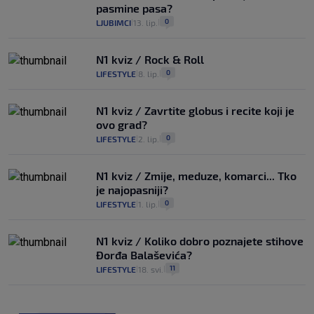
pasmine pasa?
0
LJUBIMCI
13. lip.
|
|
N1 kviz / Rock & Roll
0
LIFESTYLE
8. lip.
|
|
N1 kviz / Zavrtite globus i recite koji je
ovo grad?
0
LIFESTYLE
2. lip.
|
|
N1 kviz / Zmije, meduze, komarci... Tko
je najopasniji?
0
LIFESTYLE
1. lip.
|
|
N1 kviz / Koliko dobro poznajete stihove
Đorđa Balaševića?
11
LIFESTYLE
18. svi.
|
|