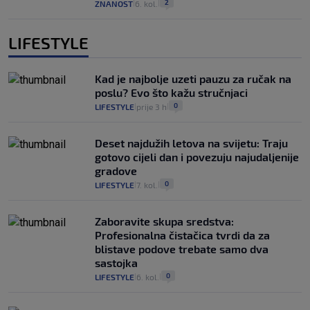
2
ZNANOST
6. kol.
|
|
LIFESTYLE
Kad je najbolje uzeti pauzu za ručak na
poslu? Evo što kažu stručnjaci
0
LIFESTYLE
prije 3 h
|
|
Deset najdužih letova na svijetu: Traju
gotovo cijeli dan i povezuju najudaljenije
gradove
0
LIFESTYLE
7. kol.
|
|
Zaboravite skupa sredstva:
Profesionalna čistačica tvrdi da za
blistave podove trebate samo dva
sastojka
0
LIFESTYLE
6. kol.
|
|