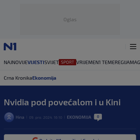
Oglas
NAJNOVIJE
VIJESTI
SVIJET
VRIJEME
N1 TEME
REGIJA
MAG
Crna Kronika
Ekonomija
Nvidia pod povećalom i u Kini
0
Hina
EKONOMIJA
09. pro. 2024. 16:10
|
|
|