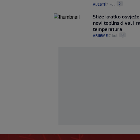
9
VIJESTI
7. kol.
|
|
Stiže kratko osvježe
novi toplinski val i r
temperatura
0
VRIJEME
7. kol.
|
|
Igor Bišćan preuz