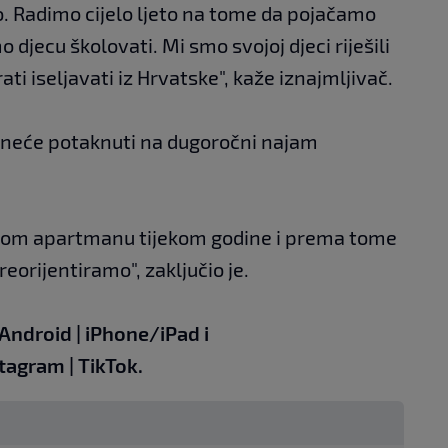
sao. Radimo cijelo ljeto na tome da pojačamo
jecu školovati. Mi smo svojoj djeci riješili
i iseljavati iz Hrvatske", kaže iznajmljivač.
a neće potaknuti na dugoročni najam
u tom apartmanu tijekom godine i prema tome
orijentiramo", zaključio je.
Android
|
iPhone/iPad
i
stagram
|
TikTok
.