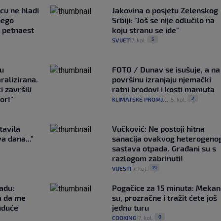
ncu ne hladi
Jakovina o posjetu Zelenskog
nego
Srbiji: "Još se nije odlučilo na
e petnaest
koju stranu se ide"
5
SVIJET
7. kol.
|
|
gu
FOTO / Dunav se isušuje, a na
ralizirana.
površinu izranjaju njemački
i završili
ratni brodovi i kosti mamuta
or!"
2
KLIMATSKE PROMJENE
5. kol.
|
|
tavila
Vučković: Ne postoji hitna
a dana..."
sanacija ovakvog heterogeno
sastava otpada. Građani su s
razlogom zabrinuti!
19
VIJESTI
7. kol.
|
|
adu:
Pogačice za 15 minuta: Mekan
a da me
su, prozračne i tražit ćete još
uduće
jednu turu
0
COOKING
7. kol.
|
|