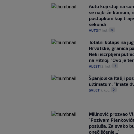
Auto koji stoji na su
se najbrže klimom, 
postupkom koji traj
sekundi
0
AUTO
7. kol.
|
|
Totalni kolaps na ju
Hrvatske, granica pa
Neki iscrpljeni putnic
na Hitnoj: "Ovo je ter
7
VIJESTI
2. kol.
|
|
Španjolska Italiji pos
ultimatum: "Imate dv
0
SVIJET
7. kol.
|
|
Milinović prozvao Vl
"Pozivam Plenković
posluša. Za svako b
onečišćenje..."