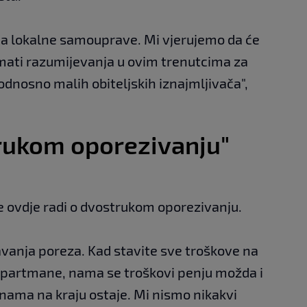
cama lokalne samouprave. Mi vjerujemo da će
mati razumijevanja u ovim trenutcima za
dnosno malih obiteljskih iznajmljivača",
trukom oporezivanju"
e ovdje radi o dvostrukom oporezivanju.
avanja poreza. Kad stavite sve troškove na
 apartmane, nama se troškovi penju možda i
o nama na kraju ostaje. Mi nismo nikakvi