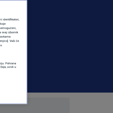
identifikatori,
 koje
 onemogućeni,
a ovaj izbornik
ostavkama
njivo]. Vaši će
ku
ciju. Pohrana
žaja, uvidi u