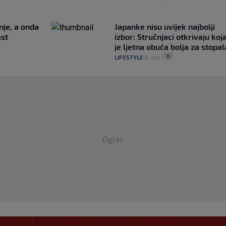
nje, a onda
Japanke nisu uvijek najbolji
ast
izbor: Stručnjaci otkrivaju koj
je ljetna obuća bolja za stopal
0
LIFESTYLE
6. kol.
|
|
Oglas
ima U-23