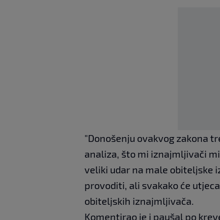
"Donošenju ovakvog zakona treb
analiza, što mi iznajmljivači mi
veliki udar na male obiteljske 
provoditi, ali svakako će utjeca
obiteljskih iznajmljivača.
Komentirao je i paušal po krev