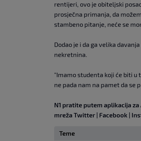
rentijeri, ovo je obiteljski po
prosječna primanja, da možemo d
stambeno pitanje, neće se morat
Dodao je i da ga velika davanj
nekretnina.
"Imamo studenta koji će biti 
ne pada nam na pamet da se pre
N1 pratite putem aplikacija za
mreža
Twitter
|
Facebook
|
In
Teme