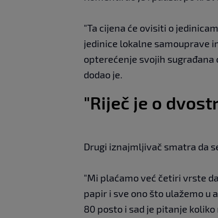
"Ta cijena će ovisiti o jedini
jedinice lokalne samouprave i
opterećenje svojih sugrađana o
dodao je.
"Riječ je o dvos
Drugi iznajmljivač smatra da s
"Mi plaćamo već četiri vrste d
papir i sve ono što ulažemo u
80 posto i sad je pitanje kolik