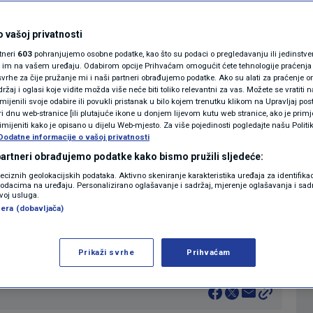
jmljivači ogorčeni:
MAGAZIN
N1 KOMENTAR
 vašoj privatnosti
vi rentijeri. Radimo
rtneri
603
pohranjujemo osobne podatke, kao što su podaci o pregledavanju ili jedinstveni 
KOLUMNE
o im na vašem uređaju. Odabirom opcije Prihvaćam omogućit ćete tehnologije praćenja
a pojačamo primanja
vrhe za čije pružanje mi i naši partneri obrađujemo podatke. Ako su alati za praćenje
žaj i oglasi koje vidite možda više neće biti toliko relevantni za vas. Možete se vratiti n
N1(DIS)INFO
zmijenili svoje odabire ili povukli pristanak u bilo kojem trenutku klikom na Upravljaj p
i dnu web-stranice [ili plutajuće ikone u donjem lijevom kutu web stranice, ako je primje
6
13:57
EKONOMIJA
komentara
|
|
KLIMATSKE PROMJENE
rimijeniti kako je opisano u dijelu Web-mjesto. Za više pojedinosti pogledajte našu Politi
Dodatne informacije o vašoj privatnosti
FOTO
 partneri obrađujemo podatke kako bismo pružili sljedeće:
Više
reciznih geolokacijskih podataka. Aktivno skeniranje karakteristika uređaja za identifika
p podacima na uređaju. Personalizirano oglašavanje i sadržaj, mjerenje oglašavanja i sadr
VIDEO
zvoj usluga.
era (dobavljača)
komentirali su za N1 novu poreznu reformu
Prikaži svrhe
Prihvaćam