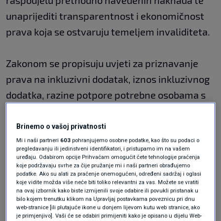
raspodjelu prethodno navedenih naknada te
unaprijediti transparentnost i ekonomičnost
prava koja se ostvaruju temeljem invaliditeta.
Zakonom se propisuju uvjeti za priznavanje
prava na inkluzivni dodatak, iznos inkluzivnog
dodatka, razine potpore potrebne osobama s
invaliditetom, sredstva za financiranje
inkluzivnog dodatka te druga pitanja povezana
Brinemo o vašoj privatnosti
s time, piše
tportal
.
Mi i naši partneri
603
pohranjujemo osobne podatke, kao što su podaci o
pregledavanju ili jedinstveni identifikatori, i pristupamo im na vašem
uređaju. Odabirom opcije Prihvaćam omogućit ćete tehnologije praćenja
Pet razina potpore
koje podržavaju svrhe za čije pružanje mi i naši partneri obrađujemo
podatke. Ako su alati za praćenje onemogućeni, određeni sadržaj i oglasi
koje vidite možda više neće biti toliko relevantni za vas. Možete se vratiti
na ovaj izbornik kako biste izmijenili svoje odabire ili povukli pristanak u
bilo kojem trenutku klikom na Upravljaj postavkama poveznicu pri dnu
web-stranice [ili plutajuće ikone u donjem lijevom kutu web stranice, ako
Prema prijedlogu, inkluzivni dodatak razvrstan
je primjenjivo]. Vaši će se odabiri primijeniti kako je opisano u dijelu Web-