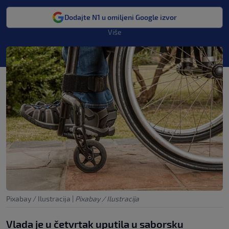
Dodajte N1 u omiljeni Google izvor
Više
Pixabay / Ilustracija
|
Pixabay / Ilustracija
Vlada je u četvrtak uputila u saborsku