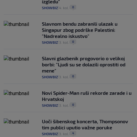
izgledu"
0
SHOWBIZ
4. kol.
|
|
Slavnom bendu zabranili ulazak u
Singapur zbog podrške Palestini:
"Nadrealno iskustvo"
0
SHOWBIZ
3. kol.
|
|
Slavni glazbenik progovorio o velikoj
borbi: "Ljudi su se dolazili oprostiti od
mene"
0
SHOWBIZ
3. kol.
|
|
Novi Spider-Man ruši rekorde zarade i u
Hrvatskoj
0
SHOWBIZ
3. kol.
|
|
Uoči šibenskog koncerta, Thompsonov
tim publici uputio važne poruke
4
SHOWBIZ
3. kol.
|
|