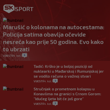
SPORT
Marušić o kolonama na autocestama:
Policija satima obavlja očevide
nesreća kao prije 50 godina. Evo kako
to ubrzati
6
VIJESTI
4. kol.
|
|
Tadić: Krško je u boljoj poziciji od
nuklearki u Mađarskoj i Rumunjskoj jer
se vodilo računa o važnoj stvari
5
VIJESTI
4. kol.
|
|
Stručnjak o prometnom kolapsu u
Konavlima na granici s Crnom Gorom:
"Idućeg ljeta bit će još gore"
3
VIJESTI
4. kol.
|
|