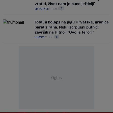
vratiti, život nam je puno jeftiniji"
2
LIFESTYLE
4. kol.
|
|
Totalni kolaps na jugu Hrvatske, granica
paralizirana. Neki iscrpljeni putnici
završili na Hitnoj: "Ovo je teror!"
8
VIJESTI
2. kol.
|
|
Oglas