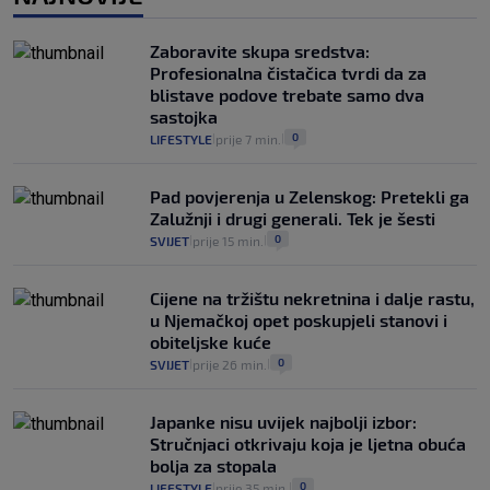
Provjerili smo "što ćemo onda" ako
Plenković na 15 dana ukine mjere: "Ne bi
Zaboravite skupa sredstva:
se dogodilo ništa. Vlada se zaljubila u te
Profesionalna čistačica tvrdi da za
intervencije"
blistave podove trebate samo dva
25
VIJESTI
30. srp.
|
|
sastojka
0
LIFESTYLE
prije 7 min.
|
|
Pad povjerenja u Zelenskog: Pretekli ga
Zalužnji i drugi generali. Tek je šesti
0
SVIJET
prije 15 min.
|
|
Cijene na tržištu nekretnina i dalje rastu,
u Njemačkoj opet poskupjeli stanovi i
obiteljske kuće
0
SVIJET
prije 26 min.
|
|
Japanke nisu uvijek najbolji izbor:
Stručnjaci otkrivaju koja je ljetna obuća
bolja za stopala
0
LIFESTYLE
prije 35 min.
|
|