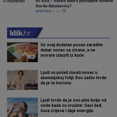
N1 kviz / Koliko dobro poznajete stihove
Đorđa Balaševića?
11
LIFESTYLE
18. svi.
|
|
Uz ovaj dodatan posao zaradite
dobar novac sa strane, a ne
morate izlaziti iz kuće
Ljudi su počeli čuvati novac u
aluminijskoj foliji: Evo zašto tvrde
da je to korisno
Ljudi tvrde da je ovo piće bolje od
vode kada su vrućine: Gasi žeđ,
čuva crijeva i daje energiju