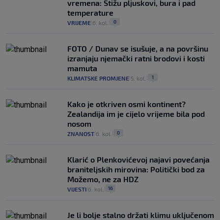
vremena: Stižu pljuskovi, bura i pad
temperature
0
VRIJEME
6. kol.
|
|
FOTO / Dunav se isušuje, a na površinu
izranjaju njemački ratni brodovi i kosti
mamuta
1
KLIMATSKE PROMJENE
5. kol.
|
|
Kako je otkriven osmi kontinent?
Zealandija im je cijelo vrijeme bila pod
nosom
0
ZNANOST
6. kol.
|
|
Klarić o Plenkovićevoj najavi povećanja
braniteljskih mirovina: Politički bod za
Možemo, ne za HDZ
16
VIJESTI
6. kol.
|
|
Je li bolje stalno držati klimu uključenom