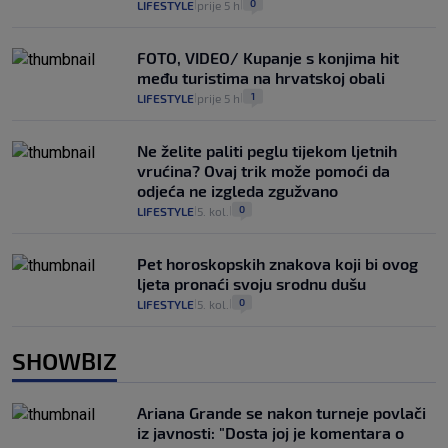
0
LIFESTYLE
prije 5 h
|
|
FOTO, VIDEO/ Kupanje s konjima hit
među turistima na hrvatskoj obali
1
LIFESTYLE
prije 5 h
|
|
Ne želite paliti peglu tijekom ljetnih
vrućina? Ovaj trik može pomoći da
odjeća ne izgleda zgužvano
0
LIFESTYLE
5. kol.
|
|
Pet horoskopskih znakova koji bi ovog
ljeta pronaći svoju srodnu dušu
0
LIFESTYLE
5. kol.
|
|
SHOWBIZ
Ariana Grande se nakon turneje povlači
iz javnosti: "Dosta joj je komentara o