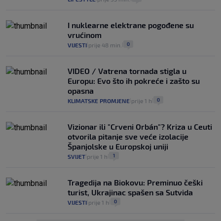
I nuklearne elektrane pogođene su
vrućinom
0
VIJESTI
prije 48 min.
|
|
VIDEO / Vatrena tornada stigla u
Europu: Evo što ih pokreće i zašto su
opasna
0
KLIMATSKE PROMJENE
prije 1 h
|
|
Vizionar ili "Crveni Orbán"? Kriza u Ceuti
otvorila pitanje sve veće izolacije
Španjolske u Europskoj uniji
1
SVIJET
prije 1 h
|
|
Tragedija na Biokovu: Preminuo češki
turist, Ukrajinac spašen sa Sutvida
0
VIJESTI
prije 1 h
|
|