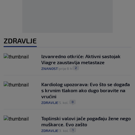
ZDRAVLJE
Izvanredno otkriće: Aktivni sastojak
Viagre zaustavlja metastaze
2
ZNANOST
prije 6 h
|
|
Kardiolog upozorava: Evo što se događa
s krvnim tlakom ako dugo boravite na
vrućini
0
ZDRAVLJE
5. kol.
|
|
Toplinski valovi jače pogađaju žene nego
muškarce. Evo zašto
1
ZDRAVLJE
3. kol.
|
|