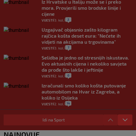
Iz Hrvatske u Italiju može se i preko
mora. Provjerili smo brodske linije i
cijene
2
VIJESTI
3. kol.
|
|
Uzgajivač objasnio zašto kilogram
rajčica košta deset eura: "Nećete ih
vidjeti na akcijama u trgovinama"
7
VIJESTI
3. kol.
|
|
Selidba je jedno od stresnijih iskustava.
Evo aktualnih cijena i nekoliko savjeta
da prođe što lakše i jeftinije
0
VIJESTI
2. kol.
|
|
Izračunali smo koliko košta putovanje
automobilom na Hvar iz Zagreba, a
koliko iz Osijeka
14
VIJESTI
2. kol.
|
|
"Kći je otišla na more, a zaboravila
zdravstvenu iskaznicu". Kakva su prava
Idi na Sport
pacijenata izvan mjesta prebivališta?
1
VIJESTI
1. kol.
NAJNOVIJE
|
|