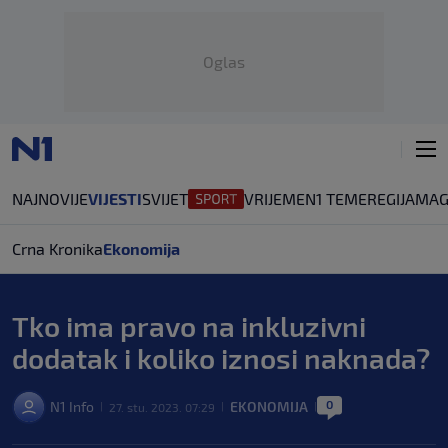
Oglas
NAJNOVIJE
VIJESTI
SVIJET
VRIJEME
N1 TEME
REGIJA
MAG
Crna Kronika
Ekonomija
Tko ima pravo na inkluzivni
dodatak i koliko iznosi naknada?
0
N1 Info
EKONOMIJA
27. stu. 2023. 07:29
|
|
|