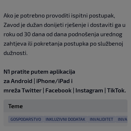
Ako je potrebno provoditi ispitni postupak,
Zavod je dužan donijeti rješenje i dostaviti ga u
roku od 30 dana od dana podnošenja urednog
zahtjeva ili pokretanja postupka po službenoj
dužnosti.
N1 pratite putem aplikacija
za
Android
|
iPhone/iPad
i
mreža
Twitter
|
Facebook
|
Instagram
|
TikTok.
Teme
GOSPODARSTVO
INKLUZIVNI DODATAK
INVALIDITET
INVAL