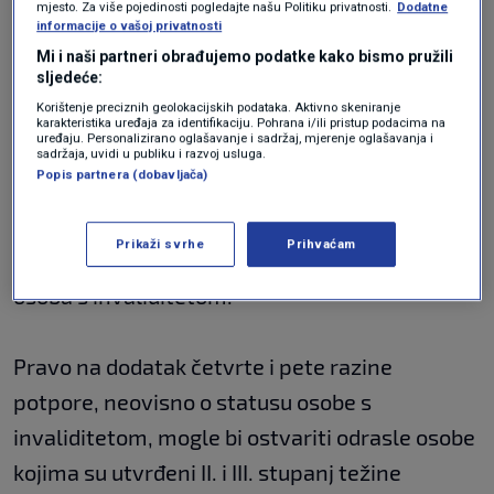
mjesto. Za više pojedinosti pogledajte našu Politiku privatnosti.
Dodatne
je u pet razina, ovisno o stupnju oštećenja
informacije o vašoj privatnosti
zdravlja, pri čemu bi prva razina imala najveći
Mi i naši partneri obrađujemo podatke kako bismo pružili
sljedeće:
iznos dodatka.
Korištenje preciznih geolokacijskih podataka. Aktivno skeniranje
Pravo na inkluzivni dodatak u iznosu prve,
karakteristika uređaja za identifikaciju. Pohrana i/ili pristup podacima na
uređaju. Personalizirano oglašavanje i sadržaj, mjerenje oglašavanja i
druge i treće razine potpore mogle bi ostvariti
sadržaja, uvidi u publiku i razvoj usluga.
Popis partnera (dobavljača)
odrasle osobe kojima su utvrđeni III. i IV.
stupanj težine invaliditeta - oštećenja
Prikaži svrhe
Prihvaćam
funkcionalnih sposobnosti, a koje imaju status
osoba s invaliditetom.
Pravo na dodatak četvrte i pete razine
potpore, neovisno o statusu osobe s
invaliditetom, mogle bi ostvariti odrasle osobe
kojima su utvrđeni II. i III. stupanj težine