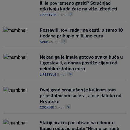
ili je povremeno gasiti? Stručnjaci
otkrivaju kada ćete najviše uštedjeti
0
LIFESTYLE
4. kol.
|
|
Postavili novi radar na cesti, u samo 10
tjedana prikupio milijune eura
1
SVIJET
5. kol.
|
|
Nekad ga je imala gotovo svaka kuća u
Jugoslaviji, a danas postiže cijenu od
nekoliko stotina eura
0
LIFESTYLE
5. kol.
|
|
Ovaj grad proglašen je kulinarskom
prijestolnicom svijeta, a nije daleko od
Hrvatske
0
COOKING
5. kol.
|
|
Stariji bračni par otišao na odmor u
Italiju i odlučio ostati: "Nismo se htjeli