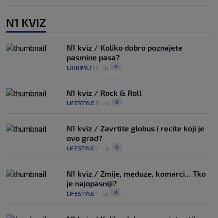
N1 KVIZ
N1 kviz / Koliko dobro poznajete
pasmine pasa?
0
LJUBIMCI
13. lip.
|
|
N1 kviz / Rock & Roll
0
LIFESTYLE
8. lip.
|
|
N1 kviz / Zavrtite globus i recite koji je
ovo grad?
0
LIFESTYLE
2. lip.
|
|
N1 kviz / Zmije, meduze, komarci... Tko
je najopasniji?
0
LIFESTYLE
1. lip.
|
|