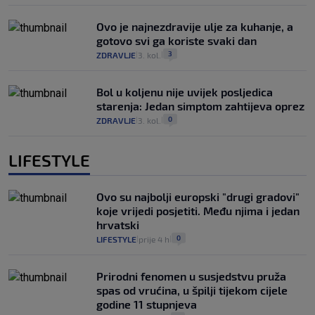
Ovo je najnezdravije ulje za kuhanje, a
gotovo svi ga koriste svaki dan
3
ZDRAVLJE
3. kol.
|
|
Bol u koljenu nije uvijek posljedica
starenja: Jedan simptom zahtijeva oprez
0
ZDRAVLJE
3. kol.
|
|
LIFESTYLE
Ovo su najbolji europski "drugi gradovi"
koje vrijedi posjetiti. Među njima i jedan
hrvatski
0
LIFESTYLE
prije 4 h
|
|
Prirodni fenomen u susjedstvu pruža
spas od vrućina, u špilji tijekom cijele
godine 11 stupnjeva