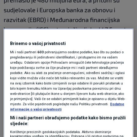
premašio je 480 milijuna eura, a pritom su
sudjelovale i Europska banka za obnovu i
razvitak (EBRD) i Međunarodna financijska
korporacija (IFC) ostvarivši udjel od 47,5 posto
u izdanju. Udjel komercijalnih domaćih banaka
Brinemo o vašoj privatnosti
iznosi 34 posto, a obveznih i dobrovoljnih
Mi i naši partneri
603
pohranjujemo osobne podatke, kao što su podaci o
pregledavanju ili jedinstveni identifikatori, i pristupamo im na vašem
mirovinskih fondova 15,6 posto.
uređaju. Odabirom opcije Prihvaćam omogućit ćete tehnologije praćenja
koje podržavaju svrhe za čije pružanje mi i naši partneri obrađujemo
podatke. Ako su alati za praćenje onemogućeni, određeni sadržaj i oglasi
Aranžeri izdanja obveznica bili su banke Erste,
koje vidite možda više neće biti toliko relevantni za vas. Možete se vratiti
na ovaj izbornik kako biste izmijenili svoje odabire ili povukli pristanak u
PBZ i ZABA.
bilo kojem trenutku klikom na Upravljaj postavkama poveznicu pri dnu
web-stranice [ili plutajuće ikone u donjem lijevom kutu web stranice, ako
ZG Holding ranije je izvijestio da je će neto
je primjenjivo]. Vaši će se odabiri primijeniti kako je opisano u dijelu Web-
mjesto. Za više pojedinosti pogledajte našu Politiku privatnosti.
Dodatne
prihod od ovog izdanja
obveznica
koristiti za
informacije o vašoj privatnosti
otplatu postojećih obveznica nominalnog
Mi i naši partneri obrađujemo podatke kako bismo pružili
sljedeće:
iznosa 2,3 milijarde kuna, koje dospijevaju na
Korištenje preciznih geolokacijskih podataka. Aktivno skeniranje
karakteristika uređaja za identifikaciju. Pohrana i/ili pristup podacima na