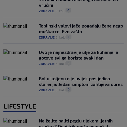
vrućini
0
ZDRAVLJE
5. kol.
|
|
Toplinski valovi jače pogađaju žene nego
muškarce. Evo zašto
1
ZDRAVLJE
3. kol.
|
|
Ovo je najnezdravije ulje za kuhanje, a
gotovo svi ga koriste svaki dan
3
ZDRAVLJE
3. kol.
|
|
Bol u koljenu nije uvijek posljedica
starenja: Jedan simptom zahtijeva oprez
0
ZDRAVLJE
3. kol.
|
|
LIFESTYLE
Ne želite paliti peglu tijekom ljetnih
vrućina? Ovaj trik može pomoći da