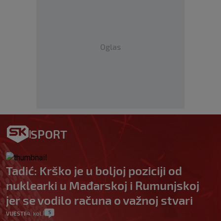
Oglas
SPORT
Tadić: Krško je u boljoj poziciji od
nuklearki u Mađarskoj i Rumunjskoj
jer se vodilo računa o važnoj stvari
5
VIJESTI
4. kol.
|
|