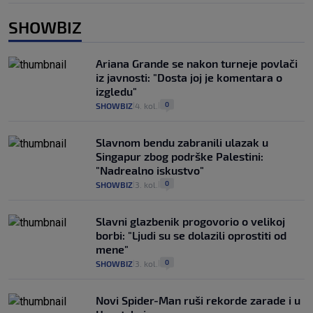
SHOWBIZ
Ariana Grande se nakon turneje povlači
iz javnosti: "Dosta joj je komentara o
izgledu"
0
SHOWBIZ
4. kol.
|
|
Slavnom bendu zabranili ulazak u
Singapur zbog podrške Palestini:
"Nadrealno iskustvo"
0
SHOWBIZ
3. kol.
|
|
Slavni glazbenik progovorio o velikoj
borbi: "Ljudi su se dolazili oprostiti od
mene"
0
SHOWBIZ
3. kol.
|
|
Novi Spider-Man ruši rekorde zarade i u