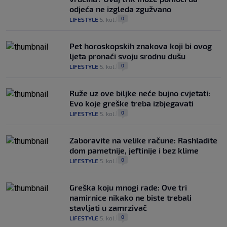
odjeća ne izgleda zgužvano
0
LIFESTYLE
5. kol.
|
|
Pet horoskopskih znakova koji bi ovog
ljeta pronaći svoju srodnu dušu
0
LIFESTYLE
5. kol.
|
|
Ruže uz ove biljke neće bujno cvjetati:
Evo koje greške treba izbjegavati
0
LIFESTYLE
5. kol.
|
|
Zaboravite na velike račune: Rashladite
dom pametnije, jeftinije i bez klime
0
LIFESTYLE
5. kol.
|
|
Greška koju mnogi rade: Ove tri
namirnice nikako ne biste trebali
stavljati u zamrzivač
0
LIFESTYLE
5. kol.
|
|