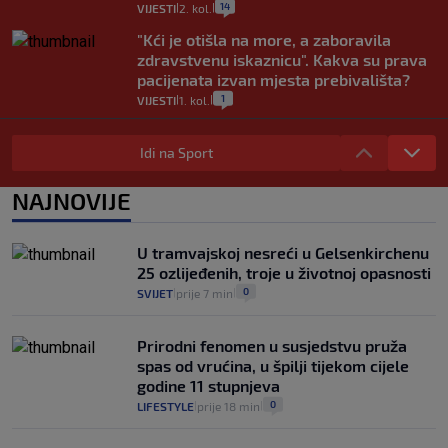
14
VIJESTI
2. kol.
|
|
"Kći je otišla na more, a zaboravila
zdravstvenu iskaznicu". Kakva su prava
pacijenata izvan mjesta prebivališta?
1
VIJESTI
1. kol.
|
|
Provjerili smo "što ćemo onda" ako
Plenković na 15 dana ukine mjere: "Ne bi
Idi na Sport
se dogodilo ništa. Vlada se zaljubila u te
intervencije"
NAJNOVIJE
25
VIJESTI
30. srp.
|
|
Analitičar o Mostu: Oni su u yin-yang
U tramvajskoj nesreći u Gelsenkirchenu
poziciji i imaju drugog najpoznatijeg
25 ozlijeđenih, troje u životnoj opasnosti
bravara u povijesti Hrvatske
0
SVIJET
prije 7 min
|
|
16
VIJESTI
30. srp.
|
|
Prirodni fenomen u susjedstvu pruža
spas od vrućina, u špilji tijekom cijele
godine 11 stupnjeva
0
LIFESTYLE
prije 18 min
|
|