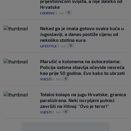
prijestolnicom svijeta, a nije daleko od
Hrvatske
0
COOKING
5. kol.
|
|
Nekad ga je imala gotovo svaka kuća u
Jugoslaviji, a danas postiže cijenu od
nekoliko stotina eura
0
LIFESTYLE
5. kol.
|
|
Marušić o kolonama na autocestama:
Policija satima obavlja očevide nesreća
kao prije 50 godina. Evo kako to ubrzati
6
VIJESTI
4. kol.
|
|
Totalni kolaps na jugu Hrvatske, granica
paralizirana. Neki iscrpljeni putnici
završili na Hitnoj: "Ovo je teror!"
6
VIJESTI
2. kol.
|
|