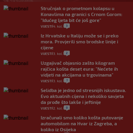
Stručnjak o prometnom kolapsu u
Konavlima na granici s Crnom Gorom:
"Idućeg ljeta bit će još gore"
3
VIJESTI
4. kol.
|
|
Iz Hrvatske u Italiju može se i preko
mora. Provjerili smo brodske linije i
cijene
2
VIJESTI
3. kol.
|
|
Uzgajivač objasnio zašto kilogram
rajčica košta deset eura: "Nećete ih
vidjeti na akcijama u trgovinama"
7
VIJESTI
3. kol.
|
|
Selidba je jedno od stresnijih iskustava.
Evo aktualnih cijena i nekoliko savjeta
da prođe što lakše i jeftinije
0
VIJESTI
2. kol.
|
|
Izračunali smo koliko košta putovanje
automobilom na Hvar iz Zagreba, a
koliko iz Osijeka