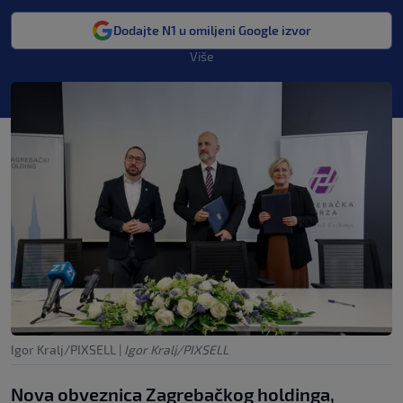
Dodajte N1 u omiljeni Google izvor
Više
Igor Kralj/PIXSELL
|
Igor Kralj/PIXSELL
Nova obveznica Zagrebačkog holdinga,