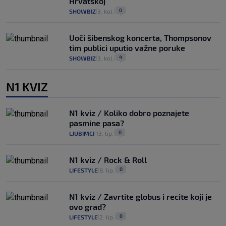
Hrvatskoj
0
SHOWBIZ
3. kol.
|
|
Uoči šibenskog koncerta, Thompsonov
tim publici uputio važne poruke
4
SHOWBIZ
3. kol.
|
|
N1 KVIZ
N1 kviz / Koliko dobro poznajete
pasmine pasa?
0
LJUBIMCI
13. lip.
|
|
N1 kviz / Rock & Roll
0
LIFESTYLE
8. lip.
|
|
N1 kviz / Zavrtite globus i recite koji je
ovo grad?
0
LIFESTYLE
2. lip.
|
|