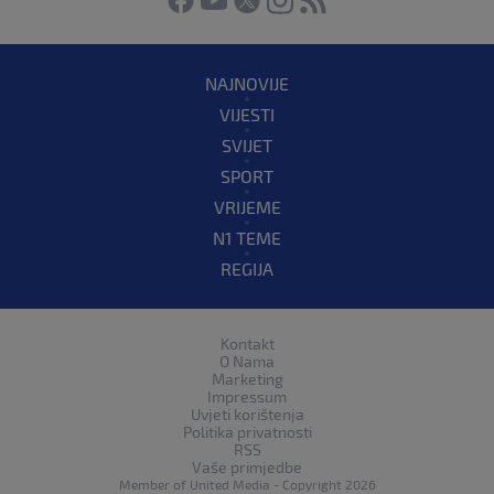
NAJNOVIJE
VIJESTI
SVIJET
SPORT
VRIJEME
N1 TEME
REGIJA
Kontakt
O Nama
Marketing
Impressum
Uvjeti korištenja
Politika privatnosti
RSS
Vaše primjedbe
Member of
United Media
- Copyright 2026