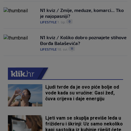
N1 kviz / Zmije, meduze, komarci... Tko
je najopasniji?
0
LIFESTYLE
1. lip.
|
|
N1 kviz / Koliko dobro poznajete stihove
Đorđa Balaševića?
11
LIFESTYLE
18. svi.
|
|
Ljudi tvrde da je ovo piće bolje od
vode kada su vrućine: Gasi žeđ,
čuva crijeva i daje energiju
Ljeti vam se skuplja previše leda u
frižideru i škrinji: Uz samo nekoliko
kapi sastojka iz kuhinje riješit ćete