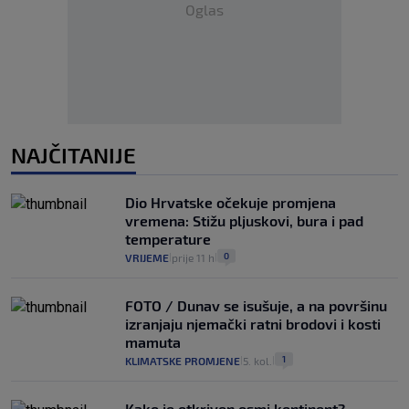
Oglas
NAJČITANIJE
Dio Hrvatske očekuje promjena
vremena: Stižu pljuskovi, bura i pad
temperature
0
VRIJEME
prije 11 h
|
|
FOTO / Dunav se isušuje, a na površinu
izranjaju njemački ratni brodovi i kosti
mamuta
1
KLIMATSKE PROMJENE
5. kol.
|
|
Kako je otkriven osmi kontinent?