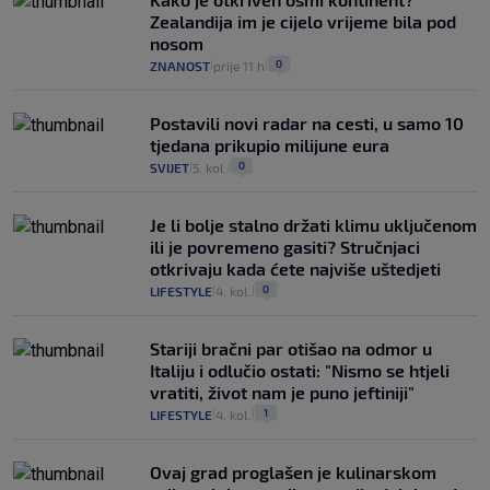
Zealandija im je cijelo vrijeme bila pod
nosom
0
ZNANOST
prije 11 h
|
|
Postavili novi radar na cesti, u samo 10
tjedana prikupio milijune eura
0
SVIJET
5. kol.
|
|
Je li bolje stalno držati klimu uključenom
ili je povremeno gasiti? Stručnjaci
otkrivaju kada ćete najviše uštedjeti
0
LIFESTYLE
4. kol.
|
|
Stariji bračni par otišao na odmor u
Italiju i odlučio ostati: "Nismo se htjeli
vratiti, život nam je puno jeftiniji"
1
LIFESTYLE
4. kol.
|
|
Ovaj grad proglašen je kulinarskom