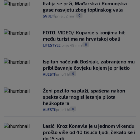
Italija se prži, Mađarska i Rumunjska
gase rasvjetu zbog toplinskog vala
0
SVIJET
prije 32 min
|
|
FOTO, VIDEO/ Kupanje s konjima hit
među turistima na hrvatskoj obali
0
LIFESTYLE
prije 49 min
|
|
Ispitan načelnik Bošnjak, zabranjeno mu
približavanje čovjeku kojem je prijetio
0
VIJESTI
prije 1 h
|
|
Ženi pozlilo na plaži, spašena nakon
spektakularnog slijetanja pilota
helikoptera
0
VIJESTI
prije 1 h
|
|
Lasić: Kroz Konavle je u jednom vikendu
prošlo više od 40 tisuća ljudi, čekalo se i
do 15 sati