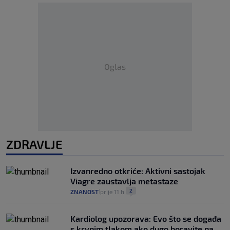
Oglas
ZDRAVLJE
Izvanredno otkriće: Aktivni sastojak
Viagre zaustavlja metastaze
2
ZNANOST
prije 11 h
|
|
Kardiolog upozorava: Evo što se događa
s krvnim tlakom ako dugo boravite na