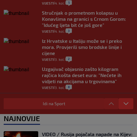
5
VIJESTI
4. kol.
|
|
Stručnjak o prometnom kolapsu u
Konavlima na granici s Crnom Gorom:
"Idućeg ljeta bit će još gore"
3
VIJESTI
4. kol.
|
|
Iz Hrvatske u Italiju može se i preko
mora. Provjerili smo brodske linije i
cijene
2
VIJESTI
3. kol.
|
|
Uzgajivač objasnio zašto kilogram
rajčica košta deset eura: "Nećete ih
vidjeti na akcijama u trgovinama"
8
VIJESTI
3. kol.
|
|
Selidba je jedno od stresnijih iskustava.
Evo aktualnih cijena i nekoliko savjeta
Idi na Sport
da prođe što lakše i jeftinije
0
VIJESTI
2. kol.
NAJNOVIJE
|
|
Izračunali smo koliko košta putovanje
automobilom na Hvar iz Zagreba, a
VIDEO / Rusija pojačala napade na Kijev: