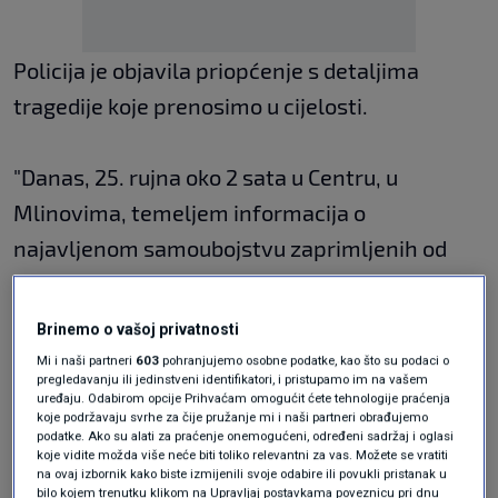
Policija je objavila priopćenje s detaljima
tragedije koje prenosimo u cijelosti.
"Danas, 25. rujna oko 2 sata u Centru, u
Mlinovima, temeljem informacija o
najavljenom samoubojstvu zaprimljenih od
građana zbog objava na društvenim mrežama,
u stanu je pronađen 56-godišnji muškarac koji
Brinemo o vašoj privatnosti
je u trenutku ulaska policijskih službenika bio
Mi i naši partneri
603
pohranjujemo osobne podatke, kao što su podaci o
pregledavanju ili jedinstveni identifikatori, i pristupamo im na vašem
narušenog zdravstvenog stanja.
uređaju. Odabirom opcije Prihvaćam omogućit ćete tehnologije praćenja
koje podržavaju svrhe za čije pružanje mi i naši partneri obrađujemo
podatke. Ako su alati za praćenje onemogućeni, određeni sadržaj i oglasi
koje vidite možda više neće biti toliko relevantni za vas. Možete se vratiti
Na mjestu događaja pronađeno je i troje djece
na ovaj izbornik kako biste izmijenili svoje odabire ili povukli pristanak u
bez znakova života. Dolaskom hitne
bilo kojem trenutku klikom na Upravljaj postavkama poveznicu pri dnu