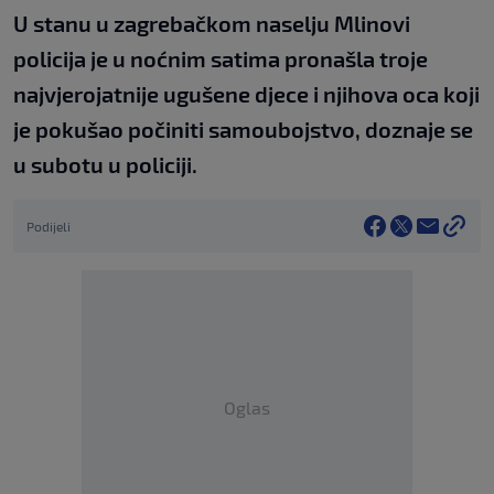
U stanu u zagrebačkom naselju Mlinovi
policija je u noćnim satima pronašla troje
najvjerojatnije ugušene djece i njihova oca koji
je pokušao počiniti samoubojstvo, doznaje se
u subotu u policiji.
Podijeli
Oglas