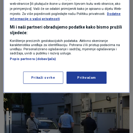
web-stranice [ili plutajuće ikone u donjem lijevom kutu web stranice, ako
medicinske pomoći potvrđena je nasilna smrt
je primjenjivo]. Vaši će se odabiri primijeniti kako je opisano u dijelu Web-
mjesto. Za više pojedinosti pogledajte našu Politiku privatnosti.
Dodatne
djece dok je muškarac prevezen u KBC Sestre
informacije o vašoj privatnosti
milosrdnice gdje je zadržan na liječenju. Očevid
Mi i naši partneri obrađujemo podatke kako bismo pružili
sljedeće:
je proveden uz rukovođenje zamjenice
Korištenje preciznih geolokacijskih podataka. Aktivno skeniranje
karakteristika uređaja za identifikaciju. Pohrana i/ili pristup podacima na
Županijskog državnog odvjetnika, a
uređaju. Personalizirano oglašavanje i sadržaj, mjerenje oglašavanja i
sadržaja, uvidi u publiku i razvoj usluga.
kriminalističko istraživanje je u tijeku",
Popis partnera (dobavljača)
izvijestili su iz zagrebačke policije.
Prikaži svrhe
Prihvaćam