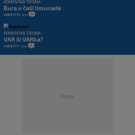
KOMENTAR TJEDNA
Bura u čaši limunade
0
VIJESTI
18. srp.
|
|
KOMENTAR TJEDNA
VAR ili VARka?
4
VIJESTI
11. srp.
|
|
Oglas