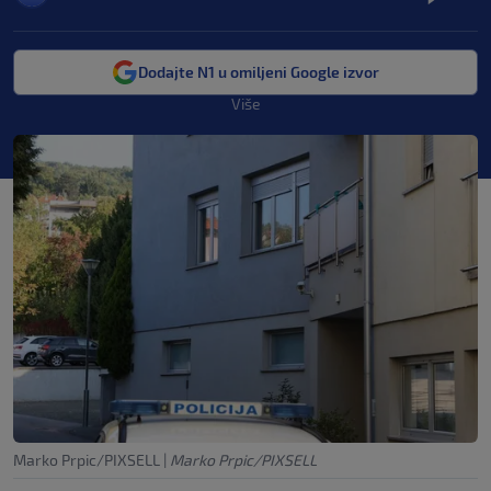
Dodajte N1 u omiljeni Google izvor
Više
Marko Prpic/PIXSELL
|
Marko Prpic/PIXSELL