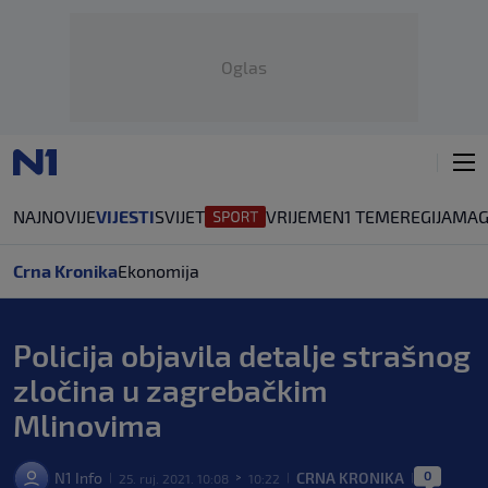
Oglas
NAJNOVIJE
VIJESTI
SVIJET
VRIJEME
N1 TEME
REGIJA
MAG
Crna Kronika
Ekonomija
Policija objavila detalje strašnog
zločina u zagrebačkim
Mlinovima
0
N1 Info
CRNA KRONIKA
25. ruj. 2021. 10:08
10:22
|
>
|
|