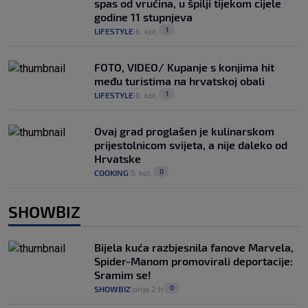
spas od vrućina, u špilji tijekom cijele
godine 11 stupnjeva
1
LIFESTYLE
6. kol.
|
|
FOTO, VIDEO/ Kupanje s konjima hit
među turistima na hrvatskoj obali
1
LIFESTYLE
6. kol.
|
|
Ovaj grad proglašen je kulinarskom
prijestolnicom svijeta, a nije daleko od
Hrvatske
0
COOKING
5. kol.
|
|
SHOWBIZ
Bijela kuća razbjesnila fanove Marvela,
Spider-Manom promovirali deportacije:
Sramim se!
0
SHOWBIZ
prije 2 h
|
|