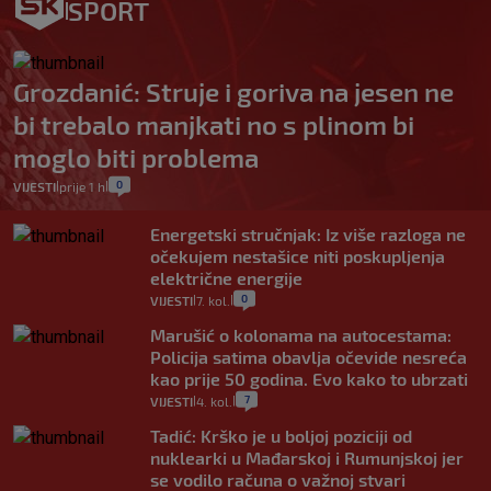
SPORT
Grozdanić: Struje i goriva na jesen ne
bi trebalo manjkati no s plinom bi
moglo biti problema
0
VIJESTI
prije 1 h
|
|
Energetski stručnjak: Iz više razloga ne
očekujem nestašice niti poskupljenja
električne energije
0
VIJESTI
7. kol.
|
|
Marušić o kolonama na autocestama:
Policija satima obavlja očevide nesreća
kao prije 50 godina. Evo kako to ubrzati
7
VIJESTI
4. kol.
|
|
Tadić: Krško je u boljoj poziciji od
nuklearki u Mađarskoj i Rumunjskoj jer
se vodilo računa o važnoj stvari