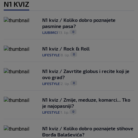
N1 KVIZ
N1 kviz / Koliko dobro poznajete
pasmine pasa?
0
LJUBIMCI
13. lip.
|
|
N1 kviz / Rock & Roll
0
LIFESTYLE
8. lip.
|
|
N1 kviz / Zavrtite globus i recite koji je
ovo grad?
0
LIFESTYLE
2. lip.
|
|
N1 kviz / Zmije, meduze, komarci... Tko
je najopasniji?
0
LIFESTYLE
1. lip.
|
|
N1 kviz / Koliko dobro poznajete stihove
Đorđa Balaševića?