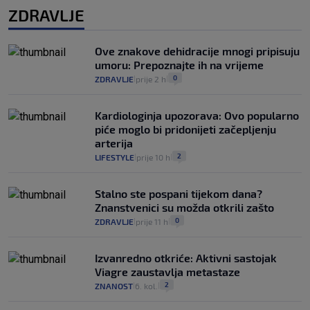
ZDRAVLJE
Ove znakove dehidracije mnogi pripisuju
umoru: Prepoznajte ih na vrijeme
0
ZDRAVLJE
prije 2 h
|
|
Kardiologinja upozorava: Ovo popularno
piće moglo bi pridonijeti začepljenju
arterija
2
LIFESTYLE
prije 10 h
|
|
Stalno ste pospani tijekom dana?
Znanstvenici su možda otkrili zašto
0
ZDRAVLJE
prije 11 h
|
|
Izvanredno otkriće: Aktivni sastojak
Viagre zaustavlja metastaze
2
ZNANOST
6. kol.
|
|