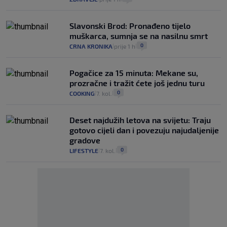
Slavonski Brod: Pronađeno tijelo
muškarca, sumnja se na nasilnu smrt
0
CRNA KRONIKA
prije 1 h
|
|
Pogačice za 15 minuta: Mekane su,
prozračne i tražit ćete još jednu turu
0
COOKING
7. kol.
|
|
Deset najdužih letova na svijetu: Traju
gotovo cijeli dan i povezuju najudaljenije
gradove
0
LIFESTYLE
7. kol.
|
|