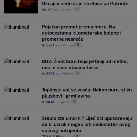
koliko iz Osijeka
Ukrajini nedostaje streljiva za Patriote
14
VIJESTI
2. kol.
|
|
0
SVIJET
prije 25 min
|
|
Pojačan promet prema moru: Na
autocestama kilometarske kolone i
prometne nesreće
0
VIJESTI
prije 41 min
|
|
BUZ: Život branitelja jeftiniji od metka,
ovo je nova vladina farsa
0
VIJESTI
prije 58 min
|
|
Toplinski val se vraća: Nakon bure, stižu
pljuskovi i grmljavina
0
VRIJEME
prije 1 h
|
|
Stalno ste umorni? Liječnici upozoravaju
da bi uzrok mogao biti nedostatak ovog
važnog nutrijenta
0
ZDRAVLJE
prije 1 h
|
|