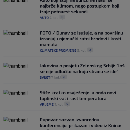
najbrže klimom, nego postupkom koji
traje petnaest sekundi
0
AUTO
7. kol.
|
|
FOTO / Dunav se isušuje, a na površinu
izranjaju njemački ratni brodovi i kosti
mamuta
2
KLIMATSKE PROMJENE
5. kol.
|
|
Jakovina o posjetu Zelenskog Srbiji: "Još
se nije odlučilo na koju stranu se ide"
3
SVIJET
7. kol.
|
|
Stiže kratko osvježenje, a onda novi
toplinski val i rast temperatura
0
VRIJEME
7. kol.
|
|
Pupovac sazvao izvanrednu
konferenciju, prikazan i video iz Knina: