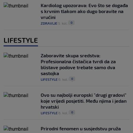
Kardiolog upozorava: Evo što se događa
s krvnim tlakom ako dugo boravite na
vrućini
0
ZDRAVLJE
5. kol.
|
|
LIFESTYLE
Zaboravite skupa sredstva:
Profesionalna čistačica tvrdi da za
blistave podove trebate samo dva
sastojka
0
LIFESTYLE
6. kol.
|
|
Ovo su najbolji europski "drugi gradovi"
koje vrijedi posjetiti. Među njima i jedan
hrvatski
0
LIFESTYLE
6. kol.
|
|
Prirodni fenomen u susjedstvu pruža