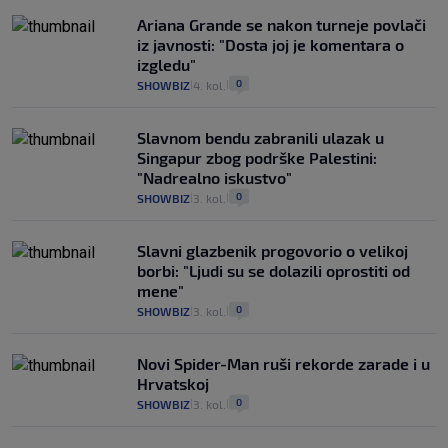
Ariana Grande se nakon turneje povlači
iz javnosti: "Dosta joj je komentara o
izgledu"
0
SHOWBIZ
4. kol.
|
|
Slavnom bendu zabranili ulazak u
Singapur zbog podrške Palestini:
"Nadrealno iskustvo"
0
SHOWBIZ
3. kol.
|
|
Slavni glazbenik progovorio o velikoj
borbi: "Ljudi su se dolazili oprostiti od
mene"
0
SHOWBIZ
3. kol.
|
|
Novi Spider-Man ruši rekorde zarade i u
Hrvatskoj
0
SHOWBIZ
3. kol.
|
|