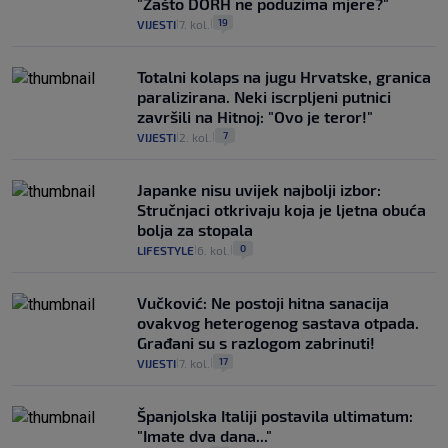
"Zašto DORH ne poduzima mjere?"
19
VIJESTI
7. kol.
|
|
Totalni kolaps na jugu Hrvatske, granica
paralizirana. Neki iscrpljeni putnici
završili na Hitnoj: "Ovo je teror!"
7
VIJESTI
2. kol.
|
|
Japanke nisu uvijek najbolji izbor:
Stručnjaci otkrivaju koja je ljetna obuća
bolja za stopala
0
LIFESTYLE
6. kol.
|
|
Vučković: Ne postoji hitna sanacija
ovakvog heterogenog sastava otpada.
Građani su s razlogom zabrinuti!
17
VIJESTI
7. kol.
|
|
Španjolska Italiji postavila ultimatum:
"Imate dva dana..."