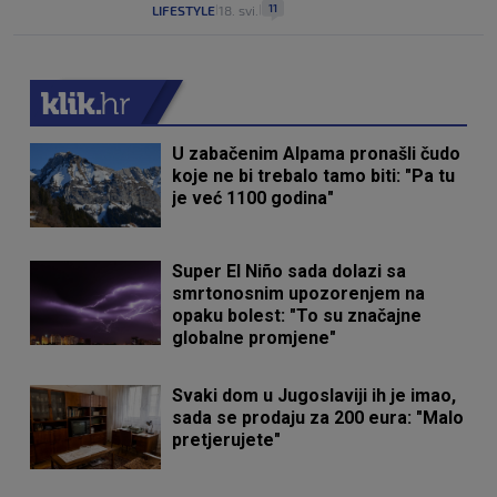
11
LIFESTYLE
18. svi.
|
|
U zabačenim Alpama pronašli čudo
koje ne bi trebalo tamo biti: "Pa tu
je već 1100 godina"
Super El Niño sada dolazi sa
smrtonosnim upozorenjem na
opaku bolest: "To su značajne
globalne promjene"
Svaki dom u Jugoslaviji ih je imao,
sada se prodaju za 200 eura: "Malo
pretjerujete"