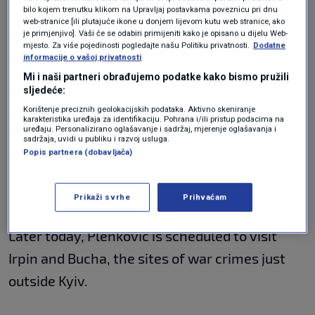
speaker, he said that Croatia continued to
bilo kojem trenutku klikom na Upravljaj postavkama poveznicu pri dnu
web-stranice [ili plutajuće ikone u donjem lijevom kutu web stranice, ako
provide Ukraine with "political-diplomatic and
je primjenjivo]. Vaši će se odabiri primijeniti kako je opisano u dijelu Web-
mjesto. Za više pojedinosti pogledajte našu Politiku privatnosti.
Dodatne
all other support" and continued
informacije o vašoj privatnosti
parliamentary cooperation, in particular
Mi i naši partneri obrađujemo podatke kako bismo pružili
sljedeće:
regarding Ukraine's EU path.
Korištenje preciznih geolokacijskih podataka. Aktivno skeniranje
karakteristika uređaja za identifikaciju. Pohrana i/ili pristup podacima na
uređaju. Personalizirano oglašavanje i sadržaj, mjerenje oglašavanja i
sadržaja, uvidi u publiku i razvoj usluga.
The Croatian prime minister has said earlier
Popis partnera (dobavljača)
that Zagreb supports the idea of Ukraine being
granted special status in the EU.
Prikaži svrhe
Prihvaćam
Later today, Plenkovic is scheduled to visit
Irpin and Bucha, the sites of war crimes just
outside Kyiv.