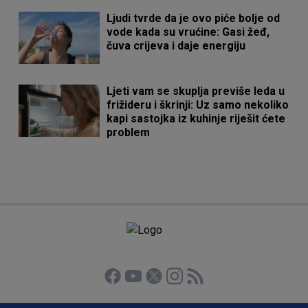
Ljudi tvrde da je ovo piće bolje od
vode kada su vrućine: Gasi žeđ,
čuva crijeva i daje energiju
Ljeti vam se skuplja previše leda u
frižideru i škrinji: Uz samo nekoliko
kapi sastojka iz kuhinje riješit ćete
problem