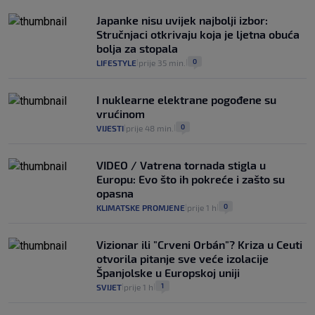
Japanke nisu uvijek najbolji izbor:
Stručnjaci otkrivaju koja je ljetna obuća
bolja za stopala
0
LIFESTYLE
prije 35 min.
|
|
I nuklearne elektrane pogođene su
vrućinom
0
VIJESTI
prije 48 min.
|
|
VIDEO / Vatrena tornada stigla u
Europu: Evo što ih pokreće i zašto su
opasna
0
KLIMATSKE PROMJENE
prije 1 h
|
|
Vizionar ili "Crveni Orbán"? Kriza u Ceuti
otvorila pitanje sve veće izolacije
Španjolske u Europskoj uniji
1
SVIJET
prije 1 h
|
|