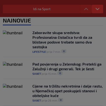
"Kći je otišla na more, a zaboravila
zdravstvenu iskaznicu". Kakva su prava
Idi na Sport
pacijenata izvan mjesta prebivališta?
1
VIJESTI
1. kol.
NAJNOVIJE
|
|
Provjerili smo "što ćemo onda" ako
Plenković na 15 dana ukine mjere: "Ne bi
Zaboravite skupa sredstva:
se dogodilo ništa. Vlada se zaljubila u te
Profesionalna čistačica tvrdi da za
intervencije"
blistave podove trebate samo dva
25
VIJESTI
30. srp.
|
|
sastojka
0
LIFESTYLE
prije 7 min.
|
|
Pad povjerenja u Zelenskog: Pretekli ga
Zalužnji i drugi generali. Tek je šesti
0
SVIJET
prije 15 min.
|
|
Cijene na tržištu nekretnina i dalje rastu,
u Njemačkoj opet poskupjeli stanovi i
obiteljske kuće
0
SVIJET
prije 26 min.
|
|