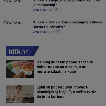
je najopasniji?
0
LIFESTYLE
1. lip.
|
|
N1 kviz / Koliko dobro poznajete stihove
Đorđa Balaševića?
11
LIFESTYLE
18. svi.
|
|
Uz ovaj dodatan posao zaradite
dobar novac sa strane, a ne
morate izlaziti iz kuće
Ljudi su počeli čuvati novac u
aluminijskoj foliji: Evo zašto tvrde
da je to korisno