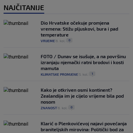
NAJČITANIJE
Dio Hrvatske očekuje promjena
vremena: Stižu pljuskovi, bura i pad
temperature
0
VRIJEME
6. kol.
|
|
FOTO / Dunav se isušuje, a na površinu
izranjaju njemački ratni brodovi i kosti
mamuta
1
KLIMATSKE PROMJENE
5. kol.
|
|
Kako je otkriven osmi kontinent?
Zealandija im je cijelo vrijeme bila pod
nosom
0
ZNANOST
6. kol.
|
|
Klarić o Plenkovićevoj najavi povećanja
braniteljskih mirovina: Politički bod za