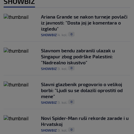
SHOWBIZ
Ariana Grande se nakon turneje povlači
iz javnosti: "Dosta joj je komentara o
izgledu"
0
SHOWBIZ
4. kol.
|
|
Slavnom bendu zabranili ulazak u
Singapur zbog podrške Palestini:
"Nadrealno iskustvo"
0
SHOWBIZ
3. kol.
|
|
Slavni glazbenik progovorio o velikoj
borbi: "Ljudi su se dolazili oprostiti od
mene"
0
SHOWBIZ
3. kol.
|
|
Novi Spider-Man ruši rekorde zarade i u
Hrvatskoj
0
SHOWBIZ
3. kol.
|
|