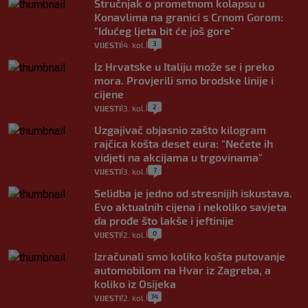
Stručnjak o prometnom kolapsu u
Konavlima na granici s Crnom Gorom:
"Idućeg ljeta bit će još gore"
3
VIJESTI
4. kol.
|
|
Iz Hrvatske u Italiju može se i preko
mora. Provjerili smo brodske linije i
cijene
2
VIJESTI
3. kol.
|
|
Uzgajivač objasnio zašto kilogram
rajčica košta deset eura: "Nećete ih
vidjeti na akcijama u trgovinama"
7
VIJESTI
3. kol.
|
|
Selidba je jedno od stresnijih iskustava.
Evo aktualnih cijena i nekoliko savjeta
da prođe što lakše i jeftinije
0
VIJESTI
2. kol.
|
|
Izračunali smo koliko košta putovanje
automobilom na Hvar iz Zagreba, a
koliko iz Osijeka
14
VIJESTI
2. kol.
|
|