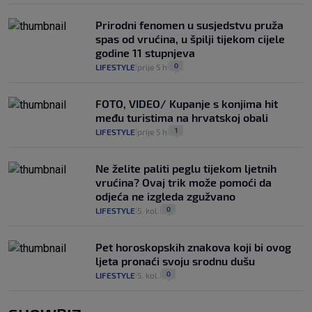
Prirodni fenomen u susjedstvu pruža
spas od vrućina, u špilji tijekom cijele
godine 11 stupnjeva
0
LIFESTYLE
prije 5 h
|
|
FOTO, VIDEO/ Kupanje s konjima hit
među turistima na hrvatskoj obali
1
LIFESTYLE
prije 5 h
|
|
Ne želite paliti peglu tijekom ljetnih
vrućina? Ovaj trik može pomoći da
odjeća ne izgleda zgužvano
0
LIFESTYLE
5. kol.
|
|
Pet horoskopskih znakova koji bi ovog
ljeta pronaći svoju srodnu dušu
0
LIFESTYLE
5. kol.
|
|