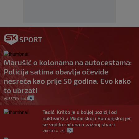
SPORT
Marušić o kolonama na autocestama:
Policija satima obavlja očevide
nesreća kao prije 50 godina. Evo kako
to ubrzati
6
VIJESTI
4. kol.
|
|
Tadić: Krško je u boljoj poziciji od
nuklearki u Mađarskoj i Rumunjskoj jer
se vodilo računa o važnoj stvari
5
VIJESTI
4. kol.
|
|