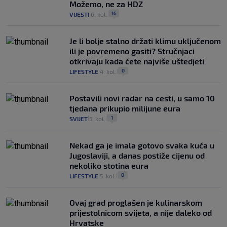
Možemo, ne za HDZ
16
VIJESTI
6. kol.
|
|
Je li bolje stalno držati klimu uključenom
ili je povremeno gasiti? Stručnjaci
otkrivaju kada ćete najviše uštedjeti
0
LIFESTYLE
4. kol.
|
|
Postavili novi radar na cesti, u samo 10
tjedana prikupio milijune eura
1
SVIJET
5. kol.
|
|
Nekad ga je imala gotovo svaka kuća u
Jugoslaviji, a danas postiže cijenu od
nekoliko stotina eura
0
LIFESTYLE
5. kol.
|
|
Ovaj grad proglašen je kulinarskom
prijestolnicom svijeta, a nije daleko od
Hrvatske