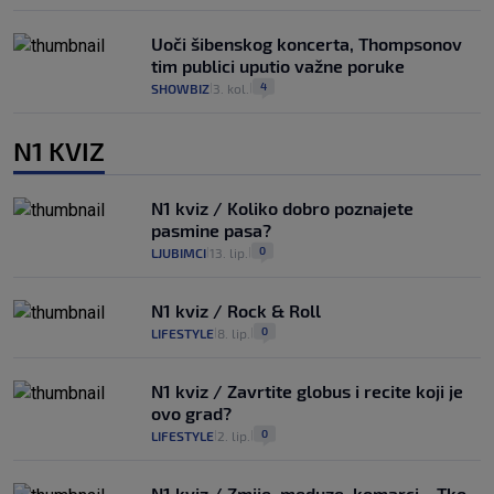
Uoči šibenskog koncerta, Thompsonov
tim publici uputio važne poruke
4
SHOWBIZ
3. kol.
|
|
N1 KVIZ
N1 kviz / Koliko dobro poznajete
pasmine pasa?
0
LJUBIMCI
13. lip.
|
|
N1 kviz / Rock & Roll
0
LIFESTYLE
8. lip.
|
|
N1 kviz / Zavrtite globus i recite koji je
ovo grad?
0
LIFESTYLE
2. lip.
|
|
N1 kviz / Zmije, meduze, komarci... Tko