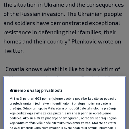
the situation in Ukraine and the consequences
of the Russian invasion. The Ukrainian people
and soldiers have demonstrated exceptional
resistance in defending their families, their
homes and their country," Plenkovic wrote on
Twitter.
"Croatia knows what it is like to be a victim of
military aggression. It stands firmly by Ukraine
and supports its European path," he added.
Brinemo o vašoj privatnosti
Mi i naši partneri
603
pohranjujemo osobne podatke, kao što su podaci o
pregledavanju ili jedinstveni identifikatori, i pristupamo im na vašem
Plenkovic wrote that he was visiting Ukraine,
uređaju. Odabirom opcije Prihvaćam omogućit ćete tehnologije praćenja
koje podržavaju svrhe za čije pružanje mi i naši partneri obrađujemo
the victim of Russian aggression, ahead of
podatke. Ako su alati za praćenje onemogućeni, određeni sadržaj i oglasi
Europe Day. After meeting with the parliament
koje vidite možda više neće biti toliko relevantni za vas. Možete se vratiti
na ovaj izbornik kako biste izmijenili svoje odabire ili povukli pristanak u