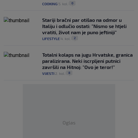
0
COOKING
5. kol.
|
|
Stariji bračni par otišao na odmor u
Italiju i odlučio ostati: "Nismo se htjeli
vratiti, život nam je puno jeftiniji"
2
LIFESTYLE
4. kol.
|
|
Totalni kolaps na jugu Hrvatske, granica
paralizirana. Neki iscrpljeni putnici
završili na Hitnoj: "Ovo je teror!"
8
VIJESTI
2. kol.
|
|
Oglas