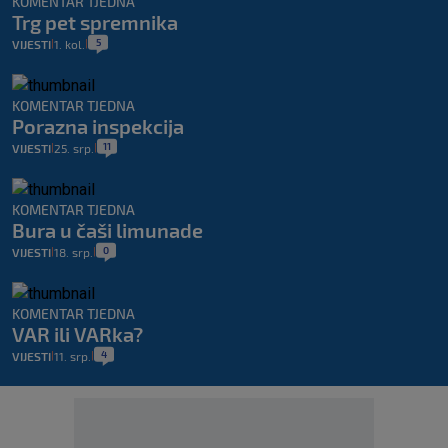
KOMENTAR TJEDNA
Trg pet spremnika
5
VIJESTI
1. kol.
|
|
KOMENTAR TJEDNA
Porazna inspekcija
11
VIJESTI
25. srp.
|
|
KOMENTAR TJEDNA
Bura u čaši limunade
0
VIJESTI
18. srp.
|
|
KOMENTAR TJEDNA
VAR ili VARka?
4
VIJESTI
11. srp.
|
|