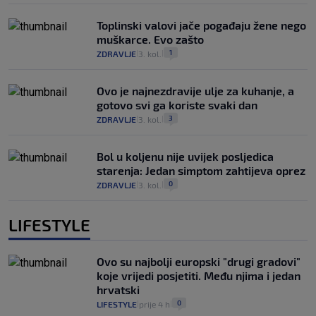
Toplinski valovi jače pogađaju žene nego
muškarce. Evo zašto
1
ZDRAVLJE
3. kol.
|
|
Ovo je najnezdravije ulje za kuhanje, a
gotovo svi ga koriste svaki dan
3
ZDRAVLJE
3. kol.
|
|
Bol u koljenu nije uvijek posljedica
starenja: Jedan simptom zahtijeva oprez
0
ZDRAVLJE
3. kol.
|
|
LIFESTYLE
Ovo su najbolji europski "drugi gradovi"
koje vrijedi posjetiti. Među njima i jedan
hrvatski
0
LIFESTYLE
prije 4 h
|
|