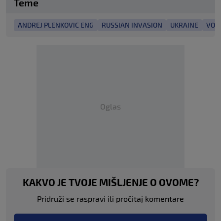
Teme
ANDREJ PLENKOVIC ENG
RUSSIAN INVASION
UKRAINE
VOL
Oglas
KAKVO JE TVOJE MIŠLJENJE O OVOME?
Pridruži se raspravi ili pročitaj komentare