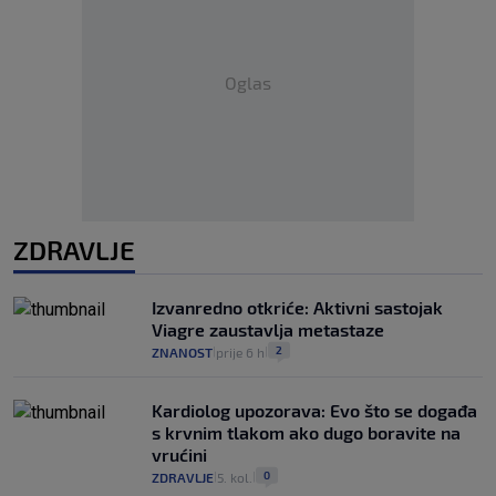
Oglas
ZDRAVLJE
Izvanredno otkriće: Aktivni sastojak
Viagre zaustavlja metastaze
2
ZNANOST
prije 6 h
|
|
Kardiolog upozorava: Evo što se događa
s krvnim tlakom ako dugo boravite na
vrućini
0
ZDRAVLJE
5. kol.
|
|