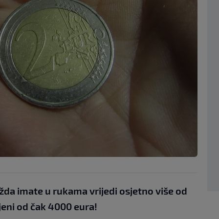
da imate u rukama vrijedi osjetno više od
ijeni od čak 4000 eura!