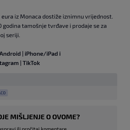
a eura iz Monaca dostiže iznimnu vrijednost.
0 godina tamošnje tvrđave i prodaje se za
j seriji.
Android
|
iPhone/iPad
i
stagram
|
TikTok
CO
OJE MIŠLJENJE O OVOME?
aspravi ili pročitaj komentare