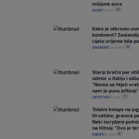
milijune eura
0
SVIJET
5. kol.
|
|
Kako je otkriven os
kontinent? Zealandij
cijelo vrijeme bila 
0
ZNANOST
prije 8 h
|
|
Stariji bračni par ot
odmor u Italiju i odlu
"Nismo se htjeli vrati
nam je puno jeftiniji"
1
LIFESTYLE
4. kol.
|
|
Totalni kolaps na ju
Hrvatske, granica pa
Neki iscrpljeni putnic
na Hitnoj: "Ovo je ter
6
VIJESTI
2. kol.
|
|