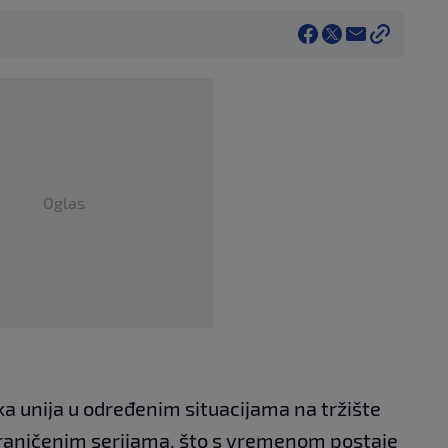
Oglas
a unija u određenim situacijama na tržište
raničenim serijama, što s vremenom postaje