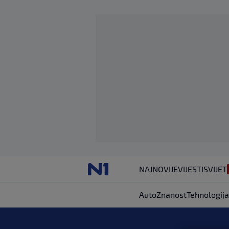
NAJNOVIJE
VIJESTI
SVIJET
Auto
Znanost
Tehnologija