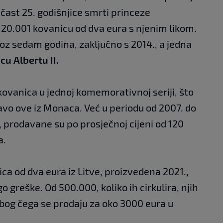
 čast 25. godišnjice smrti princeze
 20.001 kovanicu od dva eura s njenim likom.
kroz sedam godina, zaključno s 2014., a jedna
cu Albertu II.
ovanica u jednoj komemorativnoj seriji, što
vo ove iz Monaca. Već u periodu od 2007. do
e, prodavane su po prosječnoj cijeni od 120
a.
ca od dva eura iz Litve, proizvedena 2021.,
go greške. Od 500.000, koliko ih cirkulira, njih
bog čega se prodaju za oko 3000 eura u