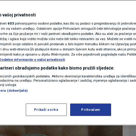
kovanicu od dva
MAGAZIN
N1 KOMENTAR
 vašoj privatnosti
te se obogatiti!
rtneri
603
pohranjujemo osobne podatke, kao što su podaci o pregledavanju ili jedinstveni 
KOLUMNE
o im na vašem uređaju. Odabirom opcije Prihvaćam omogućit ćete tehnologije praćenja
vrhe za čije pružanje mi i naši partneri obrađujemo podatke. Ako su alati za praćenje
1
LIFESTYLE
komentar
|
|
žaj i oglasi koje vidite možda više neće biti toliko relevantni za vas. Možete se vratiti n
N1(DIS)INFO
zmijenili svoje odabire ili povukli pristanak u bilo kojem trenutku klikom na Upravljaj p
i dnu web-stranice [ili plutajuće ikone u donjem lijevom kutu web stranice, ako je primje
KLIMATSKE PROMJENE
rimijeniti kako je opisano u dijelu Web-mjesto. Za više pojedinosti pogledajte našu Politi
Dodatne informacije o vašoj privatnosti
Više
FOTO
 partneri obrađujemo podatke kako bismo pružili sljedeće:
reciznih geolokacijskih podataka. Aktivno skeniranje karakteristika uređaja za identifika
p podacima na uređaju. Personalizirano oglašavanje i sadržaj, mjerenje oglašavanja i sadr
VIDEO
zvoj usluga.
era (dobavljača)
Prikaži svrhe
Prihvaćam