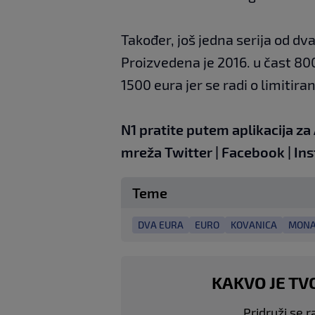
Također, još jedna serija od dv
Proizvedena je 2016. u čast 80
1500 eura jer se radi o limitirano
N1 pratite putem aplikacija za
mreža
Twitter
|
Facebook
|
In
Teme
DVA EURA
EURO
KOVANICA
MONA
KAKVO JE TV
Pridruži se r