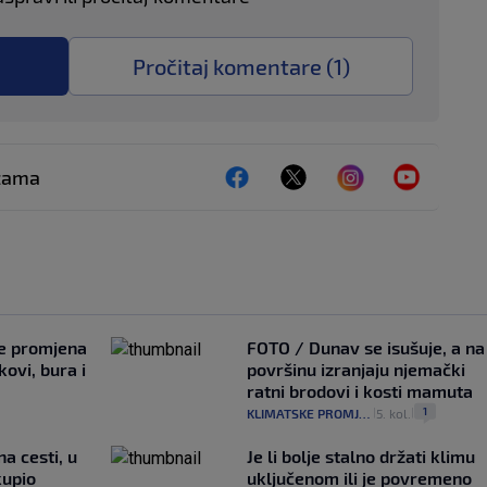
Pročitaj komentare (
1
)
ežama
je promjena
FOTO / Dunav se isušuje, a na
ovi, bura i
površinu izranjaju njemački
ratni brodovi i kosti mamuta
1
KLIMATSKE PROMJENE
5. kol.
|
|
na cesti, u
Je li bolje stalno držati klimu
kupio
uključenom ili je povremeno