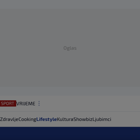
Oglas
VRIJEME
N1 TEME
Zdravlje
Cooking
Lifestyle
Kultura
Showbiz
Ljubimci
REGIJA