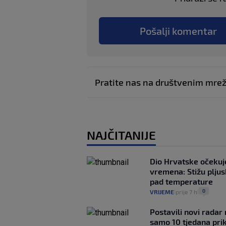
Pošalji komentar
Pratite nas na društvenim mr
NAJČITANIJE
Dio Hrvatske očeku
vremena: Stižu pljusk
pad temperature
0
VRIJEME
prije 7 h
|
|
Postavili novi radar 
samo 10 tjedana pri