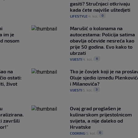
gasiti? Stručnjaci otkrivaju
kada ćete najviše uštedjeti
0
LIFESTYLE
4. kol.
|
|
mi
Marušić o kolonama na
a im je
autocestama: Policija satima
pod nosom
obavlja očevide nesreća kao
prije 50 godina. Evo kako to
ubrzati
6
VIJESTI
4. kol.
|
|
išao na
Tko je čovjek koji je na prosla
čio ostati:
Oluje sjedio između Plenković
ti, život
i Milanovića?
3
VIJESTI
5. kol.
|
|
gu
Ovaj grad proglašen je
ralizirana.
kulinarskom prijestolnicom
i završili
svijeta, a nije daleko od
or!"
Hrvatske
0
COOKING
5. kol.
|
|