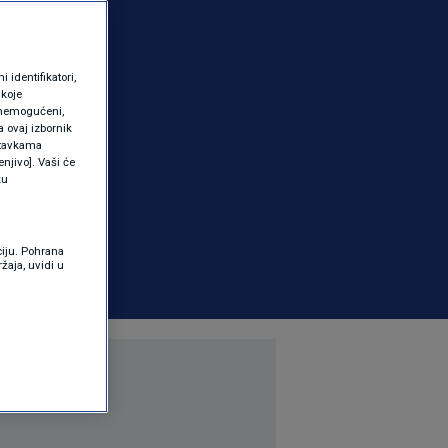
identifikatori,
 koje
 onemogućeni,
a ovaj izbornik
ostavkama
njivo]. Vaši će
ku
ciju. Pohrana
žaja, uvidi u