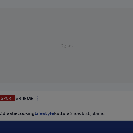
Oglas
VRIJEME
N1 TEME
Zdravlje
Cooking
Lifestyle
Kultura
Showbiz
Ljubimci
REGIJA