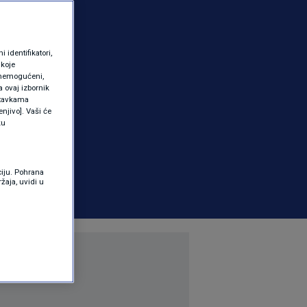
identifikatori,
 koje
 onemogućeni,
a ovaj izbornik
ostavkama
njivo]. Vaši će
ku
ciju. Pohrana
žaja, uvidi u