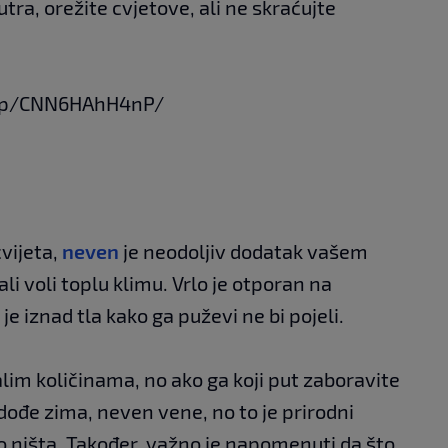
utra, orežite cvjetove, ali ne skraćujte
/p/CNN6HAhH4nP/
vijeta,
neven
je neodoljiv dodatak vašem
ali voli toplu klimu. Vrlo je otporan na
 je iznad tla kako ga puževi ne bi pojeli.
alim količinama, no ako ga koji put zaboravite
a dođe zima, neven vene, no to je prirodni
 ništa. Također, važno je napomenuti da što