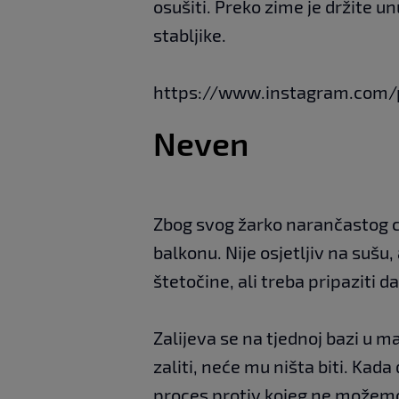
osušiti. Preko zime je držite un
stabljike.
https://www.instagram.com
Neven
Zbog svog žarko narančastog c
balkonu. Nije osjetljiv na sušu, 
štetočine, ali treba pripaziti da
Zalijeva se na tjednoj bazi u m
zaliti, neće mu ništa biti. Kad
proces protiv kojeg ne možemo