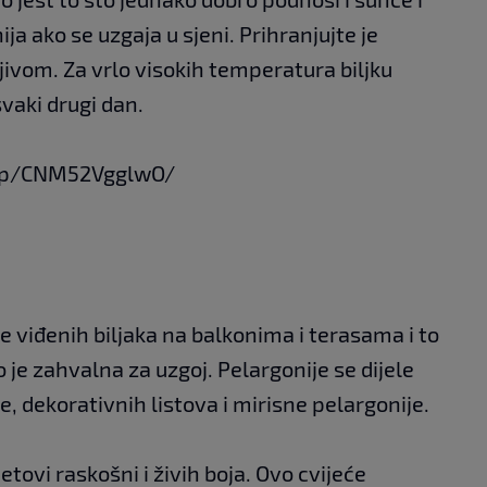
nija ako se uzgaja u sjeni. Prihranjujte je
vom. Za vrlo visokih temperatura biljku
svaki drugi dan.
/p/CNM52VgglwO/
e viđenih biljaka na balkonima i terasama i to
o je zahvalna za uzgoj. Pelargonije se dijele
, dekorativnih listova i mirisne pelargonije.
jetovi raskošni i živih boja. Ovo cvijeće