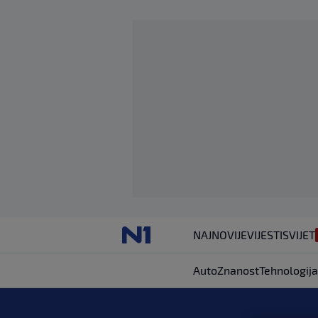
NAJNOVIJE
VIJESTI
SVIJET
Auto
Znanost
Tehnologija