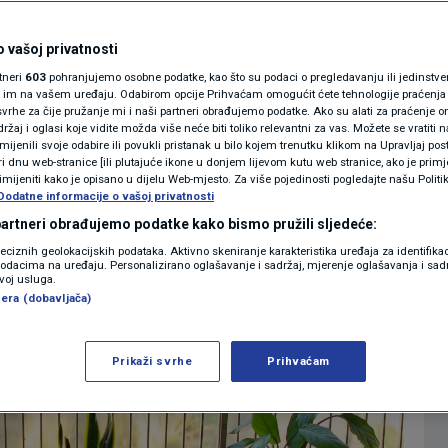
eće: Donosimo popis
MAGAZIN
N1 KOMENTAR
 vašoj privatnosti
 trebaju puno brige
rtneri
603
pohranjujemo osobne podatke, kao što su podaci o pregledavanju ili jedinstveni 
KOLUMNE
o im na vašem uređaju. Odabirom opcije Prihvaćam omogućit ćete tehnologije praćenja
vrhe za čije pružanje mi i naši partneri obrađujemo podatke. Ako su alati za praćenje
0
LIFESTYLE
komentara
|
žaj i oglasi koje vidite možda više neće biti toliko relevantni za vas. Možete se vratiti n
N1(DIS)INFO
zmijenili svoje odabire ili povukli pristanak u bilo kojem trenutku klikom na Upravljaj p
i dnu web-stranice [ili plutajuće ikone u donjem lijevom kutu web stranice, ako je primje
KLIMATSKE PROMJENE
rimijeniti kako je opisano u dijelu Web-mjesto. Za više pojedinosti pogledajte našu Politi
Dodatne informacije o vašoj privatnosti
Više
FOTO
 partneri obrađujemo podatke kako bismo pružili sljedeće:
reciznih geolokacijskih podataka. Aktivno skeniranje karakteristika uređaja za identifika
p podacima na uređaju. Personalizirano oglašavanje i sadržaj, mjerenje oglašavanja i sadr
VIDEO
zvoj usluga.
era (dobavljača)
Prikaži svrhe
Prihvaćam