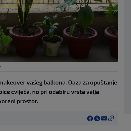
a
a makeover vašeg balkona. Oaza za opuštanje
ice cvijeća, no pri odabiru vrsta valja
voreni prostor.