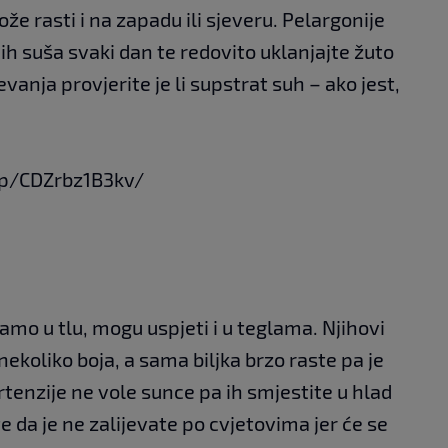
ože rasti i na zapadu ili sjeveru. Pelargonije
ćih suša svaki dan te redovito uklanjajte žuto
jevanja provjerite je li supstrat suh – ako jest,
p/CDZrbz1B3kv/
amo u tlu, mogu uspjeti i u teglama. Njihovi
 nekoliko boja, a sama biljka brzo raste pa je
rtenzije ne vole sunce pa ih smjestite u hlad
te da je ne zalijevate po cvjetovima jer će se