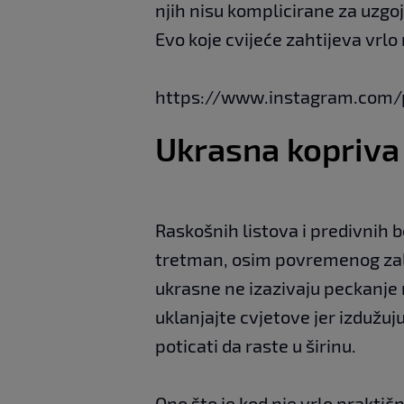
njih nisu komplicirane za uzgo
Evo koje cvijeće zahtijeva vrlo
https://www.instagram.com/
Ukrasna kopriva
Raskošnih listova i predivnih b
tretman, osim povremenog zalij
ukrasne ne izazivaju peckanje n
uklanjajte cvjetove jer izdužuju
poticati da raste u širinu.
Ono što je kod nje vrlo praktič