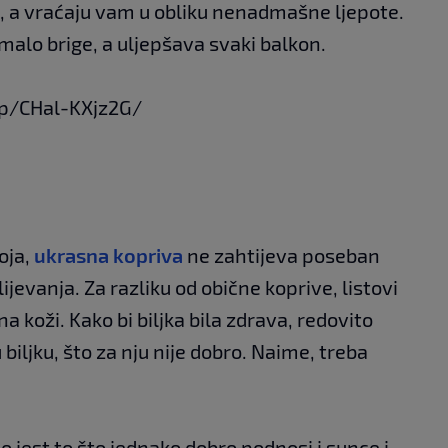
j, a vraćaju vam u obliku nenadmašne ljepote.
 malo brige, a uljepšava svaki balkon.
p/CHal-KXjz2G/
oja,
ukrasna kopriva
ne zahtijeva poseban
evanja. Za razliku od obične koprive, listovi
a koži. Kako bi biljka bila zdrava, redovito
 biljku, što za nju nije dobro. Naime, treba
no jest to što jednako dobro podnosi i sunce i