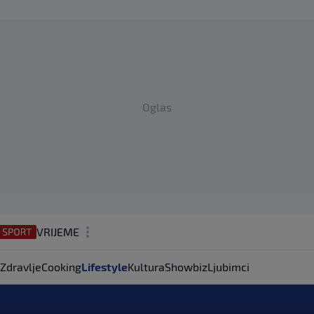
Oglas
VRIJEME
N1 TEME
Zdravlje
Cooking
Lifestyle
Kultura
Showbiz
Ljubimci
REGIJA