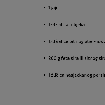
1 jaje
1/3 šalica mlijeka
1/3 šalica biljnog ulja + jo
200 g feta sira ili sitnog sir
1 žličica nasjeckanog perš