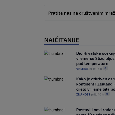
Pratite nas na društvenim mr
NAJČITANIJE
Dio Hrvatske očeku
vremena: Stižu pljusk
pad temperature
0
VRIJEME
prije 16 h
|
|
Kako je otkriven os
kontinent? Zealandij
cijelo vrijeme bila 
0
ZNANOST
prije 16 h
|
|
Postavili novi radar 
samo 10 tjedana pri