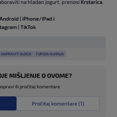
aboraviti na hladan jogurt, prenosi
Krstarica
.
Android
|
iPhone/iPad
i
stagram
|
TikTok
 NAPRAVITI BUREK
TURSKA KUHINJA
OJE MIŠLJENJE O OVOME?
aspravi ili pročitaj komentare
Pročitaj komentare (
1
)