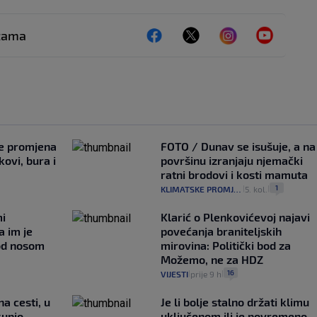
ežama
je promjena
FOTO / Dunav se isušuje, a na
ovi, bura i
površinu izranjaju njemački
ratni brodovi i kosti mamuta
1
KLIMATSKE PROMJENE
5. kol.
|
|
mi
Klarić o Plenkovićevoj najavi
a im je
povećanja braniteljskih
pod nosom
mirovina: Politički bod za
Možemo, ne za HDZ
16
VIJESTI
prije 9 h
|
|
na cesti, u
Je li bolje stalno držati klimu
kupio
uključenom ili je povremeno