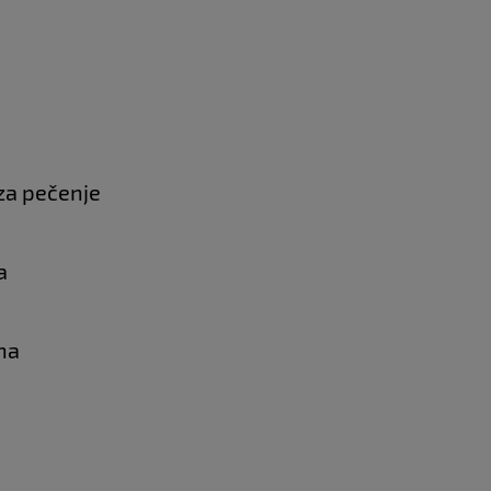
š za pečenje
a
ina