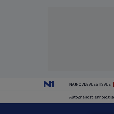
NAJNOVIJE
VIJESTI
SVIJET
Auto
Znanost
Tehnologija