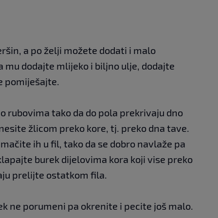
eršin, a po želji možete dodati i malo
 mu dodajte mlijeko i biljno ulje, dodajte
ve pomiješajte.
 po rubovima tako da do pola prekrivaju dno
nesite žlicom preko kore, tj. preko dna tave.
umačite ih u fil, tako da se dobro navlaže pa
lapajte burek dijelovima kora koji vise preko
aju prelijte ostatkom fila.
ek ne porumeni pa okrenite i pecite još malo.