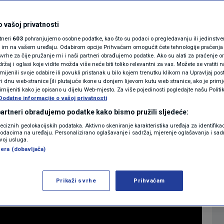
prave burek u
MAGAZIN
N1 KOMENTAR
 vašoj privatnosti
mastan kao kupovni i
rtneri
603
pohranjujemo osobne podatke, kao što su podaci o pregledavanju ili jedinstveni 
KOLUMNE
o im na vašem uređaju. Odabirom opcije Prihvaćam omogućit ćete tehnologije praćenja
 minuta
vrhe za čije pružanje mi i naši partneri obrađujemo podatke. Ako su alati za praćenje
žaj i oglasi koje vidite možda više neće biti toliko relevantni za vas. Možete se vratiti n
N1(DIS)INFO
zmijenili svoje odabire ili povukli pristanak u bilo kojem trenutku klikom na Upravljaj p
i dnu web-stranice [ili plutajuće ikone u donjem lijevom kutu web stranice, ako je primje
1
LIFESTYLE
komentar
|
|
KLIMATSKE PROMJENE
rimijeniti kako je opisano u dijelu Web-mjesto. Za više pojedinosti pogledajte našu Politi
Dodatne informacije o vašoj privatnosti
FOTO
 partneri obrađujemo podatke kako bismo pružili sljedeće:
Više
reciznih geolokacijskih podataka. Aktivno skeniranje karakteristika uređaja za identifika
p podacima na uređaju. Personalizirano oglašavanje i sadržaj, mjerenje oglašavanja i sadr
VIDEO
zvoj usluga.
era (dobavljača)
Prikaži svrhe
Prihvaćam