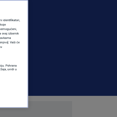
identifikatori,
 koje
 onemogućeni,
a ovaj izbornik
ostavkama
njivo]. Vaši će
ku
ciju. Pohrana
žaja, uvidi u