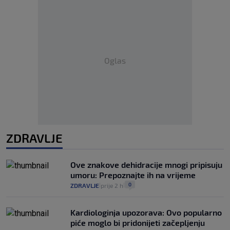
Oglas
ZDRAVLJE
Ove znakove dehidracije mnogi pripisuju
umoru: Prepoznajte ih na vrijeme
0
ZDRAVLJE
prije 2 h
|
|
Kardiologinja upozorava: Ovo popularno
piće moglo bi pridonijeti začepljenju