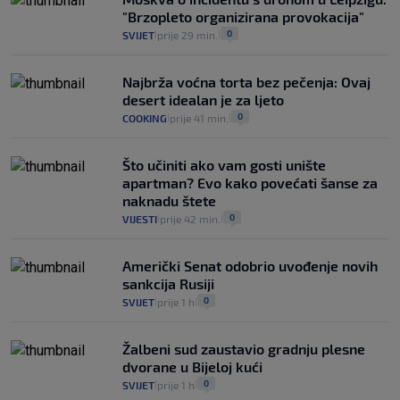
"Brzopleto organizirana provokacija"
0
SVIJET
prije 29 min.
|
|
Najbrža voćna torta bez pečenja: Ovaj
desert idealan je za ljeto
0
COOKING
prije 41 min.
|
|
Što učiniti ako vam gosti unište
apartman? Evo kako povećati šanse za
naknadu štete
0
VIJESTI
prije 42 min.
|
|
Američki Senat odobrio uvođenje novih
sankcija Rusiji
0
SVIJET
prije 1 h
|
|
Žalbeni sud zaustavio gradnju plesne
dvorane u Bijeloj kući
0
SVIJET
prije 1 h
|
|