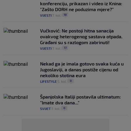
konferenciju, prikazan i video iz Knina:
"Zašto DORH ne poduzima mjere?"
19
VIJESTI
7. kol.
|
|
Vučković: Ne postoji hitna sanacija
ovakvog heterogenog sastava otpada.
Građani su s razlogom zabrinuti!
17
VIJESTI
7. kol.
|
|
Nekad ga je imala gotovo svaka kuća u
Jugoslaviji, a danas postiže cijenu od
nekoliko stotina eura
0
LIFESTYLE
5. kol.
|
|
Španjolska Italiji postavila ultimatum:
"Imate dva dana..."
0
SVIJET
7. kol.
|
|