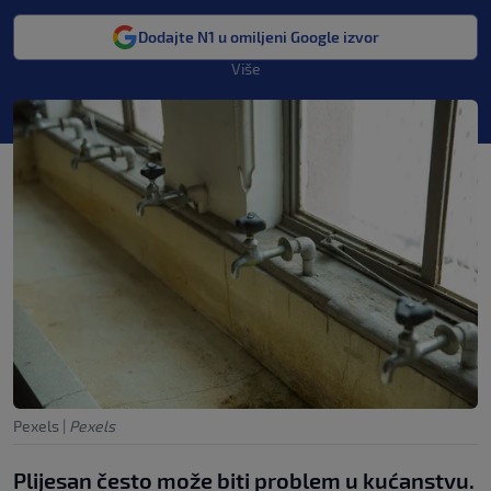
Dodajte N1 u omiljeni Google izvor
Više
Pexels
|
Pexels
Plijesan često može biti problem u kućanstvu.