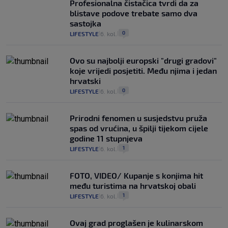
Profesionalna čistačica tvrdi da za
blistave podove trebate samo dva
sastojka
0
LIFESTYLE
6. kol.
|
|
Ovo su najbolji europski "drugi gradovi"
koje vrijedi posjetiti. Među njima i jedan
hrvatski
0
LIFESTYLE
6. kol.
|
|
Prirodni fenomen u susjedstvu pruža
spas od vrućina, u špilji tijekom cijele
godine 11 stupnjeva
1
LIFESTYLE
6. kol.
|
|
FOTO, VIDEO/ Kupanje s konjima hit
među turistima na hrvatskoj obali
1
LIFESTYLE
6. kol.
|
|
Ovaj grad proglašen je kulinarskom