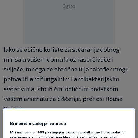
Oglas
Iako se obično koriste za stvaranje dobrog
mirisa u vašem domu kroz raspršivače i
svijeće, mnoga se eterična ulja također mogu
pohvaliti antifungalnim i antibakterijskim
svojstvima, što ih čini odličnim dodatkom
vašem arsenalu za čišćenje, prenosi
House
Digest
.
Brinemo o vašoj privatnosti
Mi i naši partneri
603
pohranjujemo osobne podatke, kao što su podaci o
pregledavanju ili jedinstveni identifikatori, i pristupamo im na vašem