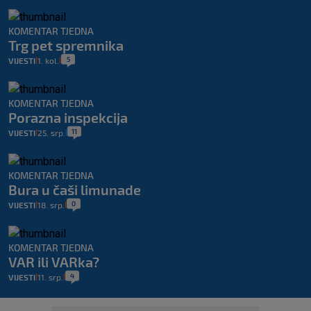
KOMENTAR TJEDNA
Trg pet spremnika
5
VIJESTI
1. kol.
|
|
KOMENTAR TJEDNA
Porazna inspekcija
11
VIJESTI
25. srp.
|
|
KOMENTAR TJEDNA
Bura u čaši limunade
0
VIJESTI
18. srp.
|
|
KOMENTAR TJEDNA
VAR ili VARka?
4
VIJESTI
11. srp.
|
|