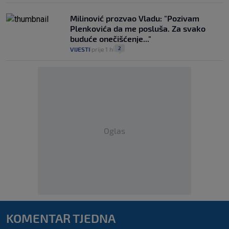
Milinović prozvao Vladu: "Pozivam
Plenkovića da me posluša. Za svako
buduće onečišćenje..."
2
VIJESTI
prije 1 h
|
|
Oglas
KOMENTAR TJEDNA