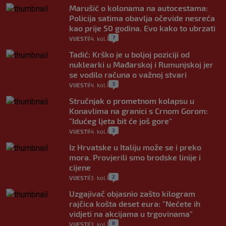
Marušić o kolonama na autocestama:
Policija satima obavlja očevide nesreća
kao prije 50 godina. Evo kako to ubrzati
7
VIJESTI
4. kol.
|
|
Tadić: Krško je u boljoj poziciji od
nuklearki u Mađarskoj i Rumunjskoj jer
se vodilo računa o važnoj stvari
5
VIJESTI
4. kol.
|
|
Stručnjak o prometnom kolapsu u
Konavlima na granici s Crnom Gorom:
"Idućeg ljeta bit će još gore"
3
VIJESTI
4. kol.
|
|
Iz Hrvatske u Italiju može se i preko
mora. Provjerili smo brodske linije i
cijene
2
VIJESTI
3. kol.
|
|
Uzgajivač objasnio zašto kilogram
rajčica košta deset eura: "Nećete ih
vidjeti na akcijama u trgovinama"
8
VIJESTI
3. kol.
|
|