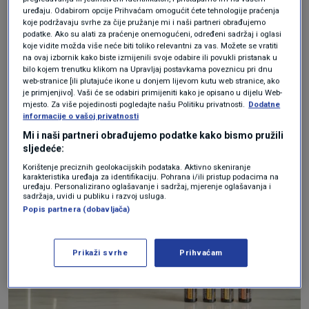
Ne samo da mogu temeljito očistiti žarišta
uređaju. Odabirom opcije Prihvaćam omogućit ćete tehnologije praćenja
gljivica, već često mogu i spriječiti njihov
koje podržavaju svrhe za čije pružanje mi i naši partneri obrađujemo
podatke. Ako su alati za praćenje onemogućeni, određeni sadržaj i oglasi
rast.
Kao dodatna prednost, oni će održavati
koje vidite možda više neće biti toliko relevantni za vas. Možete se vratiti
na ovaj izbornik kako biste izmijenili svoje odabire ili povukli pristanak u
vaš dom mirisnim, svježim i čistim tamo gdje je
bilo kojem trenutku klikom na Upravljaj postavkama poveznicu pri dnu
web-stranice [ili plutajuće ikone u donjem lijevom kutu web stranice, ako
to najpotrebnije.
je primjenjivo]. Vaši će se odabiri primijeniti kako je opisano u dijelu Web-
mjesto. Za više pojedinosti pogledajte našu Politiku privatnosti.
Dodatne
informacije o vašoj privatnosti
Mi i naši partneri obrađujemo podatke kako bismo pružili
sljedeće:
Korištenje preciznih geolokacijskih podataka. Aktivno skeniranje
karakteristika uređaja za identifikaciju. Pohrana i/ili pristup podacima na
uređaju. Personalizirano oglašavanje i sadržaj, mjerenje oglašavanja i
sadržaja, uvidi u publiku i razvoj usluga.
Popis partnera (dobavljača)
Prikaži svrhe
Prihvaćam