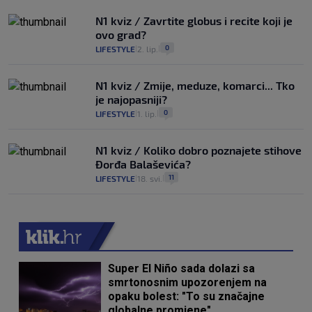
N1 kviz / Zavrtite globus i recite koji je
ovo grad?
0
LIFESTYLE
2. lip.
|
|
N1 kviz / Zmije, meduze, komarci... Tko
je najopasniji?
0
LIFESTYLE
1. lip.
|
|
N1 kviz / Koliko dobro poznajete stihove
Đorđa Balaševića?
11
LIFESTYLE
18. svi.
|
|
Super El Niño sada dolazi sa
smrtonosnim upozorenjem na
opaku bolest: "To su značajne
globalne promjene"