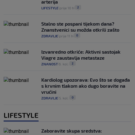
arterija
2
LIFESTYLE
prije 10 h
|
|
Stalno ste pospani tijekom dana?
Znanstvenici su možda otkrili zašto
0
ZDRAVLJE
prije 11 h
|
|
Izvanredno otkriće: Aktivni sastojak
Viagre zaustavlja metastaze
2
ZNANOST
6. kol.
|
|
Kardiolog upozorava: Evo što se događa
s krvnim tlakom ako dugo boravite na
vrućini
0
ZDRAVLJE
5. kol.
|
|
LIFESTYLE
Zaboravite skupa sredstva: