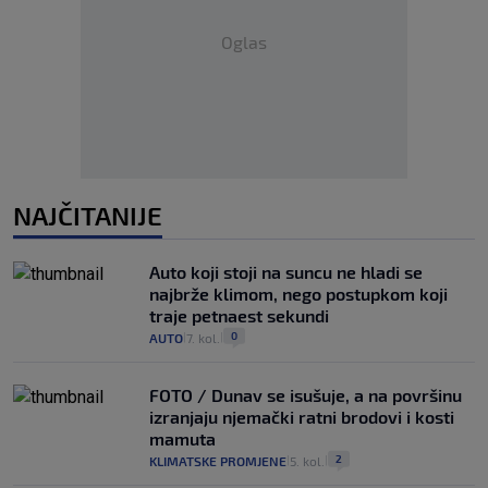
Oglas
NAJČITANIJE
Auto koji stoji na suncu ne hladi se
najbrže klimom, nego postupkom koji
traje petnaest sekundi
0
AUTO
7. kol.
|
|
FOTO / Dunav se isušuje, a na površinu
izranjaju njemački ratni brodovi i kosti
mamuta
2
KLIMATSKE PROMJENE
5. kol.
|
|