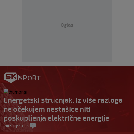
Oglas
SPORT
Energetski stručnjak: Iz više razloga
ne očekujem nestašice niti
poskupljenja električne energije
0
VIJESTI
prije 1 h
|
|