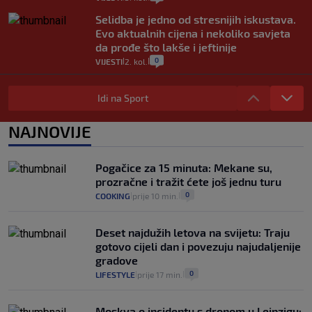
Selidba je jedno od stresnijih iskustava.
Evo aktualnih cijena i nekoliko savjeta
da prođe što lakše i jeftinije
0
VIJESTI
2. kol.
|
|
Izračunali smo koliko košta putovanje
automobilom na Hvar iz Zagreba, a
Idi na Sport
koliko iz Osijeka
14
VIJESTI
2. kol.
NAJNOVIJE
|
|
"Kći je otišla na more, a zaboravila
zdravstvenu iskaznicu". Kakva su prava
Pogačice za 15 minuta: Mekane su,
pacijenata izvan mjesta prebivališta?
prozračne i tražit ćete još jednu turu
1
VIJESTI
1. kol.
|
|
0
COOKING
prije 10 min.
|
|
Deset najdužih letova na svijetu: Traju
gotovo cijeli dan i povezuju najudaljenije
gradove
0
LIFESTYLE
prije 17 min.
|
|
Moskva o incidentu s dronom u Leipzigu: