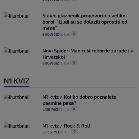
Slavni glazbenik progovorio o velikoj
borbi: "Ljudi su se dolazili oprostiti od
mene"
0
SHOWBIZ
3. kol.
|
|
Novi Spider-Man ruši rekorde zarade i u
Hrvatskoj
0
SHOWBIZ
3. kol.
|
|
N1 KVIZ
N1 kviz / Koliko dobro poznajete
pasmine pasa?
0
LJUBIMCI
13. lip.
|
|
N1 kviz / Rock & Roll
0
LIFESTYLE
8. lip.
|
|