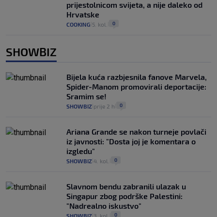
prijestolnicom svijeta, a nije daleko od
Hrvatske
0
COOKING
5. kol.
|
|
SHOWBIZ
Bijela kuća razbjesnila fanove Marvela,
Spider-Manom promovirali deportacije:
Sramim se!
0
SHOWBIZ
prije 2 h
|
|
Ariana Grande se nakon turneje povlači
iz javnosti: "Dosta joj je komentara o
izgledu"
0
SHOWBIZ
4. kol.
|
|
Slavnom bendu zabranili ulazak u
Singapur zbog podrške Palestini:
"Nadrealno iskustvo"
0
SHOWBIZ
3. kol.
|
|