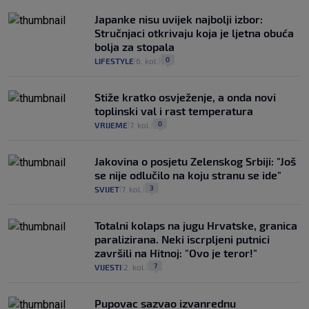
Japanke nisu uvijek najbolji izbor:
Stručnjaci otkrivaju koja je ljetna obuća
bolja za stopala
0
LIFESTYLE
6. kol.
|
|
Stiže kratko osvježenje, a onda novi
toplinski val i rast temperatura
0
VRIJEME
7. kol.
|
|
Jakovina o posjetu Zelenskog Srbiji: "Još
se nije odlučilo na koju stranu se ide"
3
SVIJET
7. kol.
|
|
Totalni kolaps na jugu Hrvatske, granica
paralizirana. Neki iscrpljeni putnici
završili na Hitnoj: "Ovo je teror!"
7
VIJESTI
2. kol.
|
|
Pupovac sazvao izvanrednu