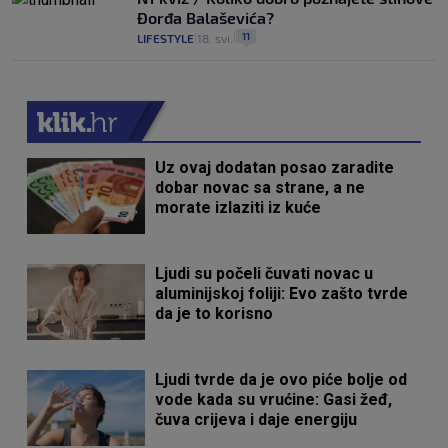
Đorđa Balaševića?
11
LIFESTYLE
18. svi.
|
|
Uz ovaj dodatan posao zaradite
dobar novac sa strane, a ne
morate izlaziti iz kuće
Ljudi su počeli čuvati novac u
aluminijskoj foliji: Evo zašto tvrde
da je to korisno
Ljudi tvrde da je ovo piće bolje od
vode kada su vrućine: Gasi žeđ,
čuva crijeva i daje energiju