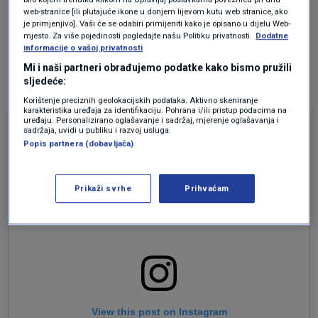
bravi – to će ohladiti silikon i zalijepiti ga za
web-stranice [ili plutajuće ikone u donjem lijevom kutu web stranice, ako
je primjenjivo]. Vaši će se odabiri primijeniti kako je opisano u dijelu Web-
zaglavljeni dio ključa.
mjesto. Za više pojedinosti pogledajte našu Politiku privatnosti.
Dodatne
informacije o vašoj privatnosti
Nakon što se sve stvrdne, pažljivo izvucite
Mi i naši partneri obrađujemo podatke kako bismo pružili
sljedeće:
silikon sa zaglavljenim dijelom ključa iz brave.
Korištenje preciznih geolokacijskih podataka. Aktivno skeniranje
karakteristika uređaja za identifikaciju. Pohrana i/ili pristup podacima na
uređaju. Personalizirano oglašavanje i sadržaj, mjerenje oglašavanja i
sadržaja, uvidi u publiku i razvoj usluga.
Popis partnera (dobavljača)
Prikaži svrhe
Prihvaćam
View this post on Instagram