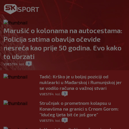
SPORT
Marušić o kolonama na autocestama:
Policija satima obavlja očevide
nesreća kao prije 50 godina. Evo kako
to ubrzati
6
VIJESTI
4. kol.
|
|
Tadić: Krško je u boljoj poziciji od
nuklearki u Mađarskoj i Rumunjskoj jer
se vodilo računa o važnoj stvari
5
VIJESTI
4. kol.
|
|
Stručnjak o prometnom kolapsu u
Konavlima na granici s Crnom Gorom:
"Idućeg ljeta bit će još gore"
3
VIJESTI
4. kol.
|
|