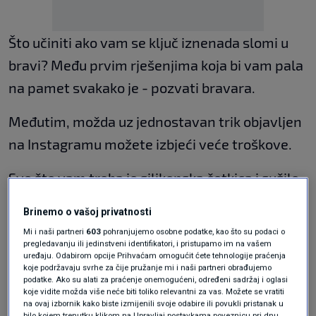
Što učiniti ako vam se ključ iznenada slomi u
bravi? Među prvim rješenjima koja bi vam pala
na pamet svakako je - pozvati bravara.
Međutim, možda uz jednostavan trik objavljen
na Instagramu možete izbjeći veće troškove.
Sve što vam treba je silikonska četkica i sušilo
za kosu. Zagrijte silikon upaljačem dok se ne
Brinemo o vašoj privatnosti
otopi.
Mi i naši partneri
603
pohranjujemo osobne podatke, kao što su podaci o
pregledavanju ili jedinstveni identifikatori, i pristupamo im na vašem
Brzo gurnite rastopljeni silikon u otvor brave
uređaju. Odabirom opcije Prihvaćam omogućit ćete tehnologije praćenja
koje podržavaju svrhe za čije pružanje mi i naši partneri obrađujemo
gdje je zaglavljen ključni dio. Zatim uzmite
podatke. Ako su alati za praćenje onemogućeni, određeni sadržaj i oglasi
koje vidite možda više neće biti toliko relevantni za vas. Možete se vratiti
sušilo za kosu i usmjerite hladan zrak prema
na ovaj izbornik kako biste izmijenili svoje odabire ili povukli pristanak u
bilo kojem trenutku klikom na Upravljaj postavkama poveznicu pri dnu