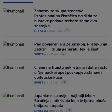
Provjerili smo "što ćemo onda" ako
Plenković na 15 dana ukine mjere: "Ne bi
Zaboravite skupa sredstva:
se dogodilo ništa. Vlada se zaljubila u te
Profesionalna čistačica tvrdi da za
intervencije"
blistave podove trebate samo dva
25
VIJESTI
30. srp.
|
|
sastojka
0
LIFESTYLE
prije 7 min.
|
|
Pad povjerenja u Zelenskog: Pretekli ga
Zalužnji i drugi generali. Tek je šesti
0
SVIJET
prije 15 min.
|
|
Cijene na tržištu nekretnina i dalje rastu,
u Njemačkoj opet poskupjeli stanovi i
obiteljske kuće
0
SVIJET
prije 26 min.
|
|
Japanke nisu uvijek najbolji izbor:
Stručnjaci otkrivaju koja je ljetna obuća
bolja za stopala
0
LIFESTYLE
prije 35 min.
|
|