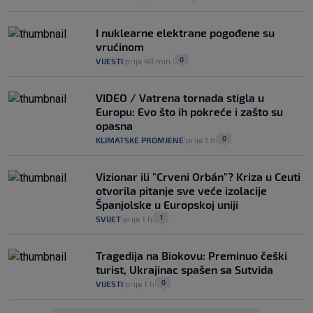
I nuklearne elektrane pogođene su
vrućinom
0
VIJESTI
prije 48 min.
|
|
VIDEO / Vatrena tornada stigla u
Europu: Evo što ih pokreće i zašto su
opasna
0
KLIMATSKE PROMJENE
prije 1 h
|
|
Vizionar ili "Crveni Orbán"? Kriza u Ceuti
otvorila pitanje sve veće izolacije
Španjolske u Europskoj uniji
1
SVIJET
prije 1 h
|
|
Tragedija na Biokovu: Preminuo češki
turist, Ukrajinac spašen sa Sutvida
0
VIJESTI
prije 1 h
|
|