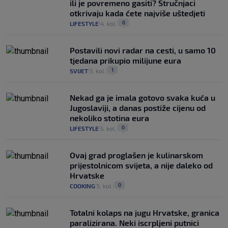
ili je povremeno gasiti? Stručnjaci
otkrivaju kada ćete najviše uštedjeti
0
LIFESTYLE
4. kol.
|
|
Postavili novi radar na cesti, u samo 10
tjedana prikupio milijune eura
1
SVIJET
5. kol.
|
|
Nekad ga je imala gotovo svaka kuća u
Jugoslaviji, a danas postiže cijenu od
nekoliko stotina eura
0
LIFESTYLE
5. kol.
|
|
Ovaj grad proglašen je kulinarskom
prijestolnicom svijeta, a nije daleko od
Hrvatske
0
COOKING
5. kol.
|
|
Totalni kolaps na jugu Hrvatske, granica
paralizirana. Neki iscrpljeni putnici