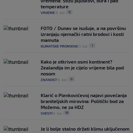
vremena: Stižu pljuskovi, bura i pad
temperature
0
VRIJEME
6. kol.
|
|
FOTO / Dunav se isušuje, a na površinu
izranjaju njemački ratni brodovi i kosti
mamuta
1
KLIMATSKE PROMJENE
5. kol.
|
|
Kako je otkriven osmi kontinent?
Zealandija im je cijelo vrijeme bila pod
nosom
0
ZNANOST
6. kol.
|
|
Klarić o Plenkovićevoj najavi povećanja
braniteljskih mirovina: Politički bod za
Možemo, ne za HDZ
16
VIJESTI
6. kol.
|
|
Je li bolje stalno držati klimu uključenom