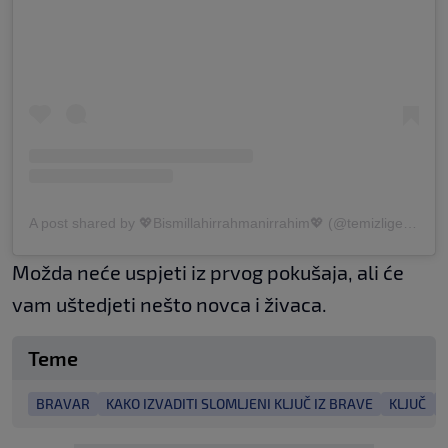
A post shared by 💖Bismillahirrahmanirrahim💖 (@temizligedairhersey)
Možda neće uspjeti iz prvog pokušaja, ali će
vam uštedjeti nešto novca i živaca.
Teme
BRAVAR
KAKO IZVADITI SLOMLJENI KLJUČ IZ BRAVE
KLJUČ