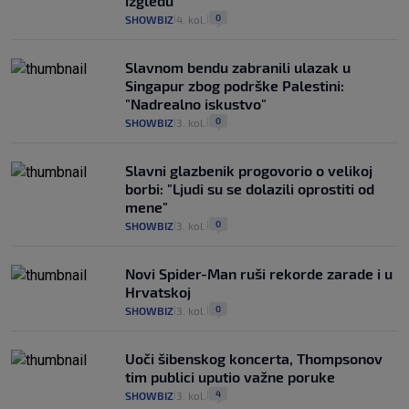
izgledu"
0
SHOWBIZ
4. kol.
|
|
Slavnom bendu zabranili ulazak u
Singapur zbog podrške Palestini:
"Nadrealno iskustvo"
0
SHOWBIZ
3. kol.
|
|
Slavni glazbenik progovorio o velikoj
borbi: "Ljudi su se dolazili oprostiti od
mene"
0
SHOWBIZ
3. kol.
|
|
Novi Spider-Man ruši rekorde zarade i u
Hrvatskoj
0
SHOWBIZ
3. kol.
|
|
Uoči šibenskog koncerta, Thompsonov
tim publici uputio važne poruke
4
SHOWBIZ
3. kol.
|
|