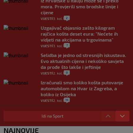
Iz Hrvatske u Italiju može se i preko
mora. Provjerili smo brodske linije i
cijene
2
VIJESTI
3. kol.
|
|
Uzgajivač objasnio zašto kilogram
rajčica košta deset eura: "Nećete ih
vidjeti na akcijama u trgovinama"
7
VIJESTI
3. kol.
|
|
Selidba je jedno od stresnijih iskustava.
Evo aktualnih cijena i nekoliko savjeta
da prođe što lakše i jeftinije
0
VIJESTI
2. kol.
|
|
Izračunali smo koliko košta putovanje
automobilom na Hvar iz Zagreba, a
koliko iz Osijeka
14
VIJESTI
2. kol.
|
|
"Kći je otišla na more, a zaboravila
zdravstvenu iskaznicu". Kakva su prava
Idi na Sport
pacijenata izvan mjesta prebivališta?
1
VIJESTI
1. kol.
NAJNOVIJE
|
|