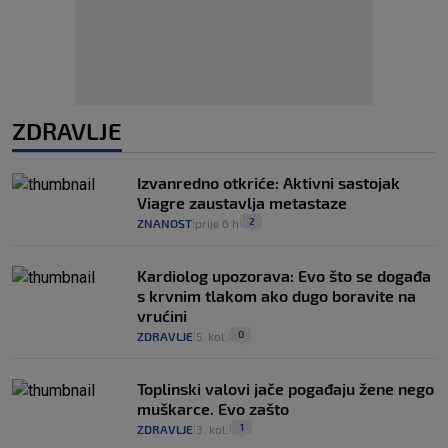
ZDRAVLJE
Izvanredno otkriće: Aktivni sastojak
Viagre zaustavlja metastaze
2
ZNANOST
prije 6 h
|
|
Kardiolog upozorava: Evo što se događa
s krvnim tlakom ako dugo boravite na
vrućini
0
ZDRAVLJE
5. kol.
|
|
Toplinski valovi jače pogađaju žene nego
muškarce. Evo zašto
1
ZDRAVLJE
3. kol.
|
|