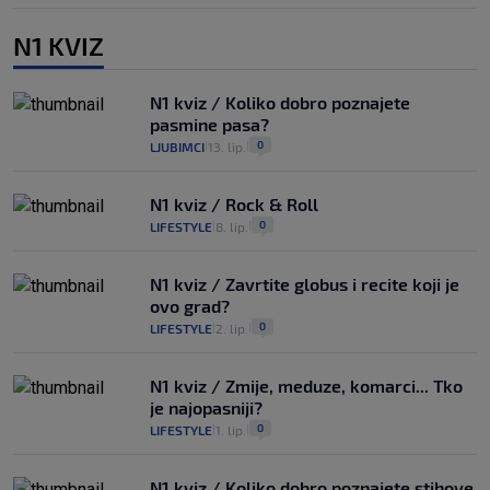
N1 KVIZ
N1 kviz / Koliko dobro poznajete
pasmine pasa?
0
LJUBIMCI
13. lip.
|
|
N1 kviz / Rock & Roll
0
LIFESTYLE
8. lip.
|
|
N1 kviz / Zavrtite globus i recite koji je
ovo grad?
0
LIFESTYLE
2. lip.
|
|
N1 kviz / Zmije, meduze, komarci... Tko
je najopasniji?
0
LIFESTYLE
1. lip.
|
|
N1 kviz / Koliko dobro poznajete stihove