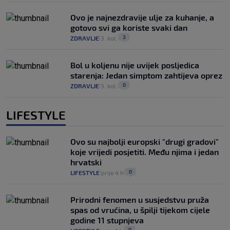
Ovo je najnezdravije ulje za kuhanje, a
gotovo svi ga koriste svaki dan
3
ZDRAVLJE
3. kol.
|
|
Bol u koljenu nije uvijek posljedica
starenja: Jedan simptom zahtijeva oprez
0
ZDRAVLJE
3. kol.
|
|
LIFESTYLE
Ovo su najbolji europski "drugi gradovi"
koje vrijedi posjetiti. Među njima i jedan
hrvatski
0
LIFESTYLE
prije 4 h
|
|
Prirodni fenomen u susjedstvu pruža
spas od vrućina, u špilji tijekom cijele
godine 11 stupnjeva
0