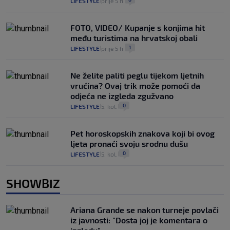
LIFESTYLE
prije 5 h
|
|
FOTO, VIDEO/ Kupanje s konjima hit
među turistima na hrvatskoj obali
1
LIFESTYLE
prije 5 h
|
|
Ne želite paliti peglu tijekom ljetnih
vrućina? Ovaj trik može pomoći da
odjeća ne izgleda zgužvano
0
LIFESTYLE
5. kol.
|
|
Pet horoskopskih znakova koji bi ovog
ljeta pronaći svoju srodnu dušu
0
LIFESTYLE
5. kol.
|
|
SHOWBIZ
Ariana Grande se nakon turneje povlači
iz javnosti: "Dosta joj je komentara o