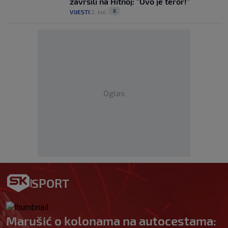
završili na Hitnoj: "Ovo je teror!"
8
VIJESTI
2. kol.
|
|
Oglas
SPORT
Marušić o kolonama na autocestama: