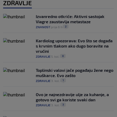
ZDRAVLJE
Izvanredno otkriće: Aktivni sastojak
Viagre zaustavlja metastaze
2
ZNANOST
prije 6 h
|
|
Kardiolog upozorava: Evo što se događa
s krvnim tlakom ako dugo boravite na
vrućini
0
ZDRAVLJE
5. kol.
|
|
Toplinski valovi jače pogađaju žene nego
muškarce. Evo zašto
1
ZDRAVLJE
3. kol.
|
|
Ovo je najnezdravije ulje za kuhanje, a
gotovo svi ga koriste svaki dan
3
ZDRAVLJE
3. kol.
|
|