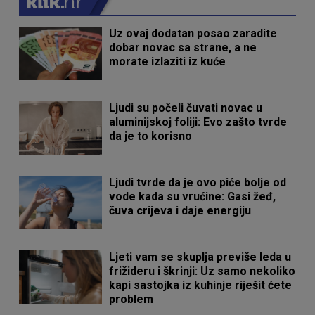
Uz ovaj dodatan posao zaradite
dobar novac sa strane, a ne
morate izlaziti iz kuće
Ljudi su počeli čuvati novac u
aluminijskoj foliji: Evo zašto tvrde
da je to korisno
Ljudi tvrde da je ovo piće bolje od
vode kada su vrućine: Gasi žeđ,
čuva crijeva i daje energiju
Ljeti vam se skuplja previše leda u
frižideru i škrinji: Uz samo nekoliko
kapi sastojka iz kuhinje riješit ćete
problem