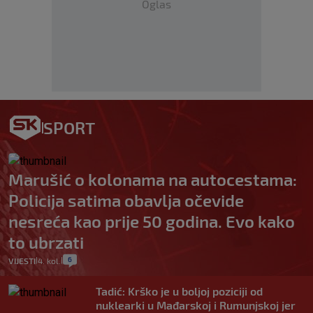
Oglas
SPORT
Marušić o kolonama na autocestama:
Policija satima obavlja očevide
nesreća kao prije 50 godina. Evo kako
to ubrzati
6
VIJESTI
4. kol.
|
|
Tadić: Krško je u boljoj poziciji od
nuklearki u Mađarskoj i Rumunjskoj jer