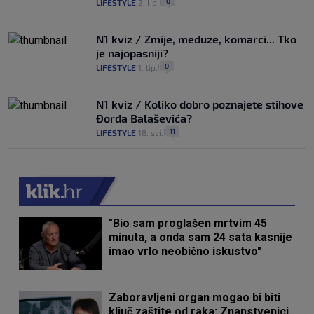
0
LIFESTYLE
2. lip.
|
|
N1 kviz / Zmije, meduze, komarci... Tko
je najopasniji?
0
LIFESTYLE
1. lip.
|
|
N1 kviz / Koliko dobro poznajete stihove
Đorđa Balaševića?
11
LIFESTYLE
18. svi.
|
|
"Bio sam proglašen mrtvim 45
minuta, a onda sam 24 sata kasnije
imao vrlo neobično iskustvo"
Zaboravljeni organ mogao bi biti
ključ zaštite od raka: Znanstvenici