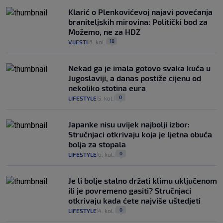
Klarić o Plenkovićevoj najavi povećanja
braniteljskih mirovina: Politički bod za
Možemo, ne za HDZ
18
VIJESTI
6. kol.
|
|
Nekad ga je imala gotovo svaka kuća u
Jugoslaviji, a danas postiže cijenu od
nekoliko stotina eura
0
LIFESTYLE
5. kol.
|
|
Japanke nisu uvijek najbolji izbor:
Stručnjaci otkrivaju koja je ljetna obuća
bolja za stopala
0
LIFESTYLE
6. kol.
|
|
Je li bolje stalno držati klimu uključenom
ili je povremeno gasiti? Stručnjaci
otkrivaju kada ćete najviše uštedjeti
0
LIFESTYLE
4. kol.
|
|