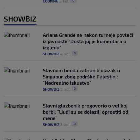
0
COOKING
5. kol.
|
|
SHOWBIZ
Ariana Grande se nakon turneje povlači
iz javnosti: "Dosta joj je komentara o
izgledu"
0
SHOWBIZ
4. kol.
|
|
Slavnom bendu zabranili ulazak u
Singapur zbog podrške Palestini:
"Nadrealno iskustvo"
0
SHOWBIZ
3. kol.
|
|
Slavni glazbenik progovorio o velikoj
borbi: "Ljudi su se dolazili oprostiti od
mene"
0
SHOWBIZ
3. kol.
|
|