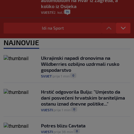
automobilom na Hvar iz Zagreba, a
koliko iz Osijeka
14
VIJESTI
2. kol.
|
|
"Kći je otišla na more, a zaboravila
zdravstvenu iskaznicu". Kakva su prava
Idi na Sport
pacijenata izvan mjesta prebivališta?
1
VIJESTI
1. kol.
NAJNOVIJE
|
|
Provjerili smo "što ćemo onda" ako
Plenković na 15 dana ukine mjere: "Ne bi
Ukrajinski napadi dronovima na
se dogodilo ništa. Vlada se zaljubila u te
Wildberries ozbiljno uzdrmali rusko
intervencije"
gospodarstvo
25
VIJESTI
30. srp.
|
|
0
SVIJET
prije 1 min
|
|
Hrstić odgovorila Bulju: "Umjesto da
dani posvećeni hrvatskim braniteljima
ostanu iznad dnevne politike..."
0
VIJESTI
prije 1 min
|
|
Potres blizu Cavtata
0
VIJESTI
prije 36 min
|
|