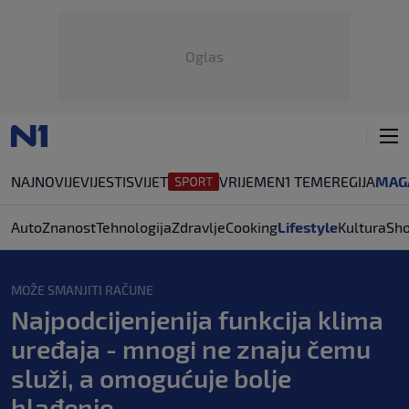
Oglas
NAJNOVIJE
VIJESTI
SVIJET
VRIJEME
N1 TEME
REGIJA
MAG
Auto
Znanost
Tehnologija
Zdravlje
Cooking
Lifestyle
Kultura
Sh
MOŽE SMANJITI RAČUNE
Najpodcijenjenija funkcija klima
uređaja - mnogi ne znaju čemu
služi, a omogućuje bolje
hlađenje