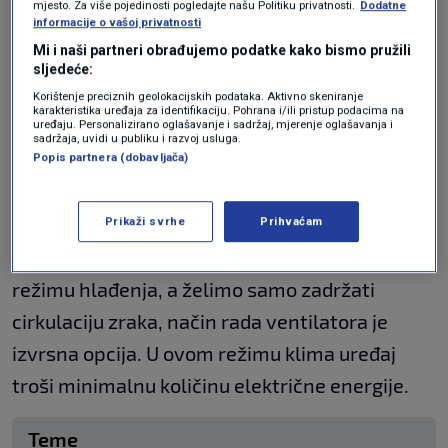
mjesto. Za više pojedinosti pogledajte našu Politiku privatnosti.
Dodatne
informacije o vašoj privatnosti
Tigrastih komaraca sve je više. Što je
Mi i naši partneri obrađujemo podatke kako bismo pružili
tome razlog?
sljedeće:
VIJESTI
16. svi.
|
Korištenje preciznih geolokacijskih podataka. Aktivno skeniranje
karakteristika uređaja za identifikaciju. Pohrana i/ili pristup podacima na
uređaju. Personalizirano oglašavanje i sadržaj, mjerenje oglašavanja i
sadržaja, uvidi u publiku i razvoj usluga.
Ovaj režim ima svoju svrhu i ako se koristi
Popis partnera (dobavljača)
pametno, može značajno smanjiti potrošnju
električne energije, prenosi
nova.rs
.
Prikaži svrhe
Prihvaćam
Na primjer, ako je prostor prethodno ohlađen u
režimu hlađenja, a želimo samo zadržati
cirkulaciju zraka, način rada ventilatora je
izvrsna opcija. U ovom režimu klima uređaj
troši minimalnu količinu električne energije.
Teme