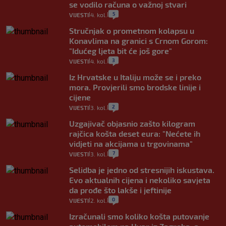
se vodilo računa o važnoj stvari
5
VIJESTI
4. kol.
|
|
Stručnjak o prometnom kolapsu u
Konavlima na granici s Crnom Gorom:
"Idućeg ljeta bit će još gore"
3
VIJESTI
4. kol.
|
|
Iz Hrvatske u Italiju može se i preko
mora. Provjerili smo brodske linije i
cijene
2
VIJESTI
3. kol.
|
|
Uzgajivač objasnio zašto kilogram
rajčica košta deset eura: "Nećete ih
vidjeti na akcijama u trgovinama"
7
VIJESTI
3. kol.
|
|
Selidba je jedno od stresnijih iskustava.
Evo aktualnih cijena i nekoliko savjeta
da prođe što lakše i jeftinije
0
VIJESTI
2. kol.
|
|
Izračunali smo koliko košta putovanje