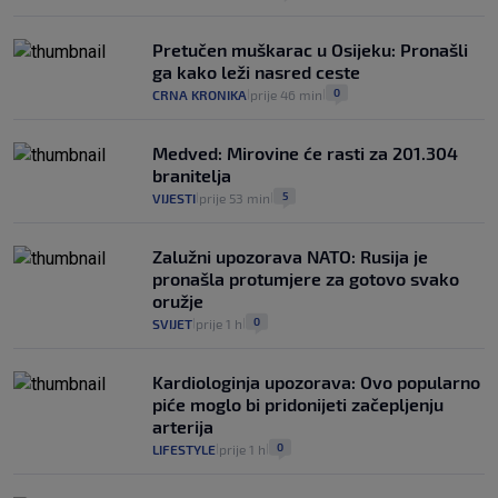
Pretučen muškarac u Osijeku: Pronašli
ga kako leži nasred ceste
0
CRNA KRONIKA
prije 46 min
|
|
Medved: Mirovine će rasti za 201.304
branitelja
5
VIJESTI
prije 53 min
|
|
Zalužni upozorava NATO: Rusija je
pronašla protumjere za gotovo svako
oružje
0
SVIJET
prije 1 h
|
|
Kardiologinja upozorava: Ovo popularno
piće moglo bi pridonijeti začepljenju
arterija
0
LIFESTYLE
prije 1 h
|
|