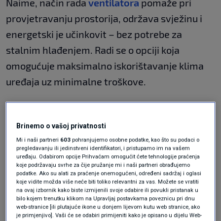
Naime, način rada
ventilatora
pomaže pri
provjetravanju prostorija, održava svježinu i
energetski je učinkovit – bez potrebe za
stalnim hlađenjem. Radi se o opciji koja
omogućuje maksimalno iskorištavanje klima
uređaja uz minimalne troškove.
Ukratko, opcija ventilator znači da radi samo
ventilator klima uređaja, dok kompresor ne
Brinemo o vašoj privatnosti
radi. To znači da uređaj neće aktivno hladiti niti
Mi i naši partneri
603
pohranjujemo osobne podatke, kao što su podaci o
pregledavanju ili jedinstveni identifikatori, i pristupamo im na vašem
isušivati zrak, već će ga jednostavno cirkulirati
uređaju. Odabirom opcije Prihvaćam omogućit ćete tehnologije praćenja
koje podržavaju svrhe za čije pružanje mi i naši partneri obrađujemo
po prostoriji. Drugim riječima, klima-uređaj u
podatke. Ako su alati za praćenje onemogućeni, određeni sadržaj i oglasi
tom trenutku ne mijenja temperaturu ni
koje vidite možda više neće biti toliko relevantni za vas. Možete se vratiti
na ovaj izbornik kako biste izmijenili svoje odabire ili povukli pristanak u
vlažnost zraka u prostoriji, već samo pomaže
bilo kojem trenutku klikom na Upravljaj postavkama poveznicu pri dnu
web-stranice [ili plutajuće ikone u donjem lijevom kutu web stranice, ako
ravnomjernoj distribuciji zraka.
je primjenjivo]. Vaši će se odabiri primijeniti kako je opisano u dijelu Web-