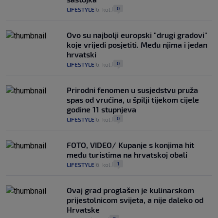
0
LIFESTYLE
6. kol.
|
|
Ovo su najbolji europski "drugi gradovi"
koje vrijedi posjetiti. Među njima i jedan
hrvatski
0
LIFESTYLE
6. kol.
|
|
Prirodni fenomen u susjedstvu pruža
spas od vrućina, u špilji tijekom cijele
godine 11 stupnjeva
0
LIFESTYLE
6. kol.
|
|
FOTO, VIDEO/ Kupanje s konjima hit
među turistima na hrvatskoj obali
1
LIFESTYLE
6. kol.
|
|
Ovaj grad proglašen je kulinarskom
prijestolnicom svijeta, a nije daleko od
Hrvatske