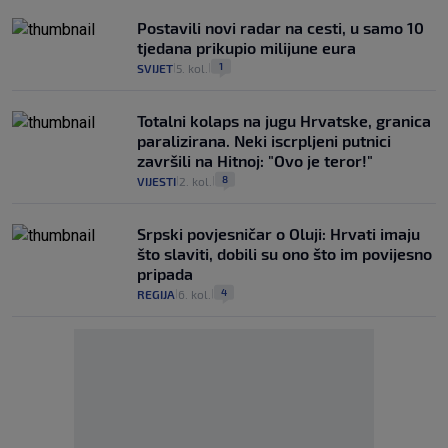
Postavili novi radar na cesti, u samo 10
tjedana prikupio milijune eura
1
SVIJET
5. kol.
|
|
Totalni kolaps na jugu Hrvatske, granica
paralizirana. Neki iscrpljeni putnici
završili na Hitnoj: "Ovo je teror!"
8
VIJESTI
2. kol.
|
|
Srpski povjesničar o Oluji: Hrvati imaju
što slaviti, dobili su ono što im povijesno
pripada
4
REGIJA
6. kol.
|
|