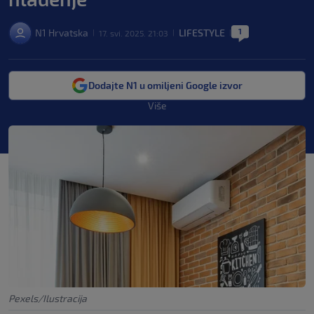
1
N1 Hrvatska
LIFESTYLE
17. svi. 2025. 21:03
|
|
|
Dodajte N1 u omiljeni Google izvor
Više
Pexels/Ilustracija