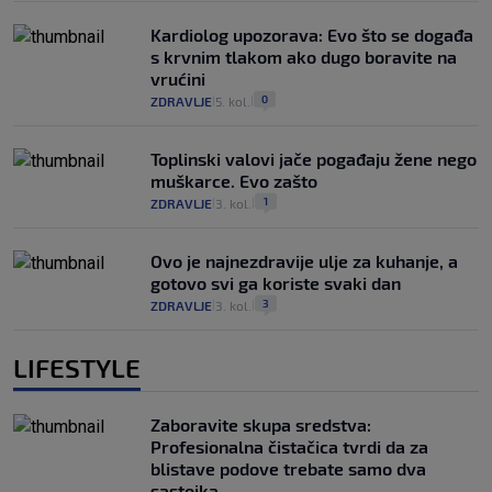
Kardiolog upozorava: Evo što se događa
s krvnim tlakom ako dugo boravite na
vrućini
0
ZDRAVLJE
5. kol.
|
|
Toplinski valovi jače pogađaju žene nego
muškarce. Evo zašto
1
ZDRAVLJE
3. kol.
|
|
Ovo je najnezdravije ulje za kuhanje, a
gotovo svi ga koriste svaki dan
3
ZDRAVLJE
3. kol.
|
|
LIFESTYLE
Zaboravite skupa sredstva:
Profesionalna čistačica tvrdi da za
blistave podove trebate samo dva
sastojka