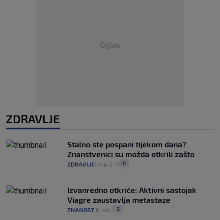
Oglas
ZDRAVLJE
Stalno ste pospani tijekom dana?
Znanstvenici su možda otkrili zašto
0
ZDRAVLJE
prije 2 h
|
|
Izvanredno otkriće: Aktivni sastojak
Viagre zaustavlja metastaze
2
ZNANOST
6. kol.
|
|