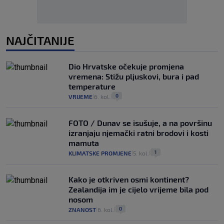
NAJČITANIJE
Dio Hrvatske očekuje promjena
vremena: Stižu pljuskovi, bura i pad
temperature
0
VRIJEME
6. kol.
|
|
FOTO / Dunav se isušuje, a na površinu
izranjaju njemački ratni brodovi i kosti
mamuta
1
KLIMATSKE PROMJENE
5. kol.
|
|
Kako je otkriven osmi kontinent?
Zealandija im je cijelo vrijeme bila pod
nosom
0
ZNANOST
6. kol.
|
|