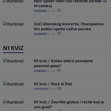
Novi Spider-Man ruši rekorde zarade i u
Hrvatskoj
0
SHOWBIZ
3. kol.
|
|
Uoči šibenskog koncerta, Thompsonov
tim publici uputio važne poruke
4
SHOWBIZ
3. kol.
|
|
N1 KVIZ
N1 kviz / Koliko dobro poznajete
pasmine pasa?
0
LJUBIMCI
13. lip.
|
|
N1 kviz / Rock & Roll
0
LIFESTYLE
8. lip.
|
|
N1 kviz / Zavrtite globus i recite koji je
ovo grad?