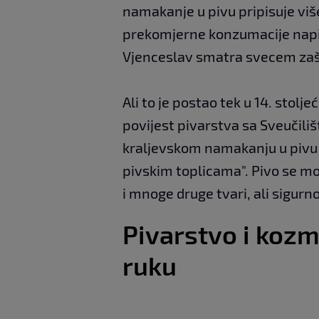
namakanje u pivu pripisuje vi
prekomjerne konzumacije napitk
Vjenceslav smatra svecem zašt
Ali to je postao tek u 14. stolje
povijest pivarstva sa Sveučilišt
kraljevskom namakanju u pivu s
pivskim toplicama". Pivo se m
i mnoge druge tvari, ali sigur
Pivarstvo i kozm
ruku