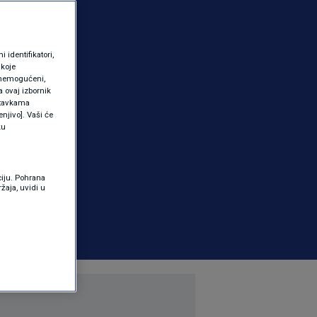
identifikatori,
 koje
 onemogućeni,
a ovaj izbornik
ostavkama
njivo]. Vaši će
ku
ciju. Pohrana
žaja, uvidi u