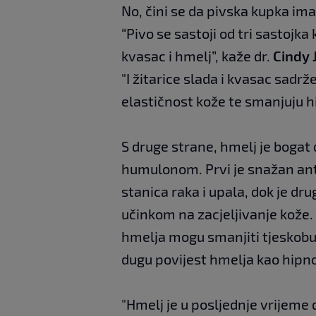
No, čini se da pivska kupka ima
“Pivo se sastoji od tri sastojka 
kvasac i hmelj”, kaže dr.
Cindy 
"I žitarice slada i kvasac sadrž
elastičnost kože te smanjuju h
S druge strane, hmelj je boga
humulonom. Prvi je snažan anti
stanica raka i upala, dok je dru
učinkom na zacjeljivanje kože.
hmelja mogu smanjiti tjeskobu,
dugu povijest hmelja kao hipno
"Hmelj je u posljednje vrijeme 