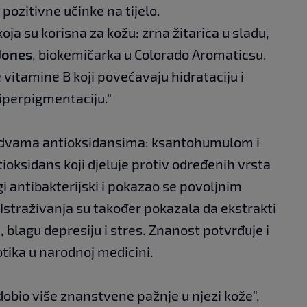
 pozitivne učinke na tijelo.
koja su korisna za kožu: zrna žitarica u sladu,
Jones
, biokemičarka u Colorado Aromaticsu.
e vitamine B koji povećavaju hidrataciju i
iperpigmentaciju."
t dvama antioksidansima: ksantohumulom i
oksidans koji djeluje protiv određenih vrsta
gi antibakterijski i pokazao se povoljnim
 Istraživanja su također pokazala da ekstrakti
 blagu depresiju i stres. Znanost potvrđuje i
tika u narodnoj medicini.
dobio više znanstvene pažnje u njezi kože",