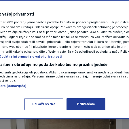
iče jedna vrsta
MAGAZIN
N1 KOMENTAR
 vašoj privatnosti
 je sve pokrenuo -
rtneri
603
pohranjujemo osobne podatke, kao što su podaci o pregledavanju ili jedinstveni 
KOLUMNE
o im na vašem uređaju. Odabirom opcije Prihvaćam omogućit ćete tehnologije praćenja
vrhe za čije pružanje mi i naši partneri obrađujemo podatke. Ako su alati za praćenje
žaj i oglasi koje vidite možda više neće biti toliko relevantni za vas. Možete se vratiti n
N1(DIS)INFO
zmijenili svoje odabire ili povukli pristanak u bilo kojem trenutku klikom na Upravljaj p
i dnu web-stranice [ili plutajuće ikone u donjem lijevom kutu web stranice, ako je primje
0
07:28
LIFESTYLE
komentara
|
|
KLIMATSKE PROMJENE
rimijeniti kako je opisano u dijelu Web-mjesto. Za više pojedinosti pogledajte našu Politi
Dodatne informacije o vašoj privatnosti
FOTO
 partneri obrađujemo podatke kako bismo pružili sljedeće:
Više
reciznih geolokacijskih podataka. Aktivno skeniranje karakteristika uređaja za identifika
p podacima na uređaju. Personalizirano oglašavanje i sadržaj, mjerenje oglašavanja i sadr
VIDEO
zvoj usluga.
era (dobavljača)
Prikaži svrhe
Prihvaćam