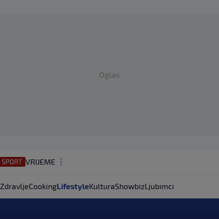
Oglas
VRIJEME
N1 TEME
Zdravlje
Cooking
Lifestyle
Kultura
Showbiz
Ljubimci
REGIJA