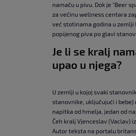
namaču u pivu. Dok je "Beer sp
za većinu wellness centara za
već stotinama godina u zemlji 
popijenog piva po glavi stanovn
Je li se kralj na
upao u njega?
U zemlji u kojoj svaki stanovni
stanovnike, uključujući i bebe) 
napitka od hmelja, jedan od naj
Čeh kralj Vjenceslav (Vaclav) iz
Autor teksta na portalu britan