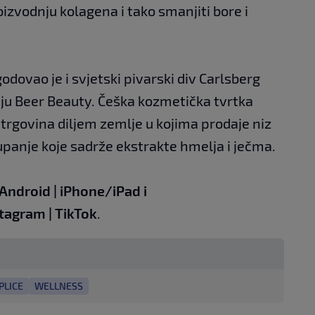
izvodnju kolagena i tako smanjiti bore i
dovao je i svjetski pivarski div Carlsberg
iniju Beer Beauty. Češka kozmetička tvrtka
trgovina diljem zemlje u kojima prodaje niz
kupanje koje sadrže ekstrakte hmelja i ječma.
Android
|
iPhone/iPad
i
stagram
|
TikTok
.
PLICE
WELLNESS