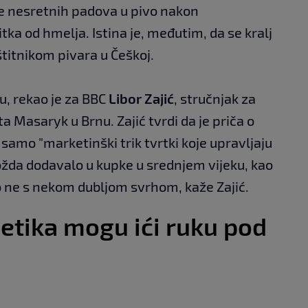
še nesretnih padova u pivo nakon
a od hmelja. Istina je, međutim, da se kralj
itnikom pivara u Češkoj.
ću, rekao je za BBC
Libor Zajić
, stručnjak za
a Masaryk u Brnu. Zajić tvrdi da je priča o
amo "marketinški trik tvrtki koje upravljaju
ožda dodavalo u kupke u srednjem vijeku, kao
no ne s nekom dubljom svrhom, kaže Zajić.
etika mogu ići ruku pod