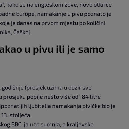
a", kako se na engleskom zove, novo otkriće
padne Europe, namakanje u pivu poznato je
koja je danas na prvom mjestu po količini
ika, Češkoj .
makao u pivu ili je samo
k godišnje (prosjek uzima u obzir sve
u prosjeku popije nešto više od 184 litre
poznatijih ljubitelja namakanja pivičke bio je
 13. stoljeća.
skog BBC-ja u to sumnja, a kraljevsko