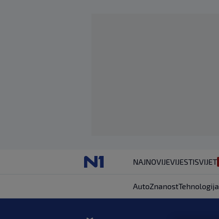
NAJNOVIJE
VIJESTI
SVIJET
Auto
Znanost
Tehnologija