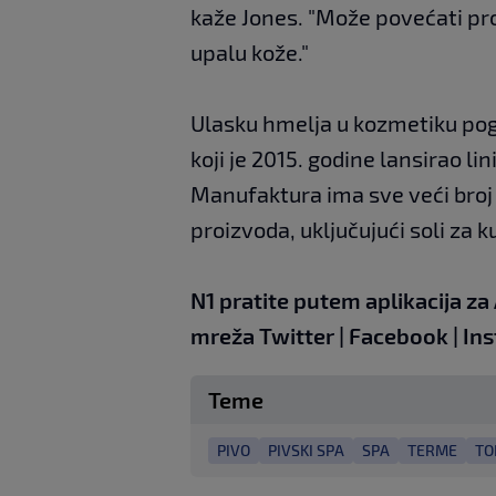
kaže Jones. "Može povećati pro
upalu kože."
Ulasku hmelja u kozmetiku pogo
koji je 2015. godine lansirao l
Manufaktura ima sve veći broj 
proizvoda, uključujući soli za 
N1 pratite putem aplikacija za
mreža
Twitter
|
Facebook
|
In
Teme
PIVO
PIVSKI SPA
SPA
TERME
TO