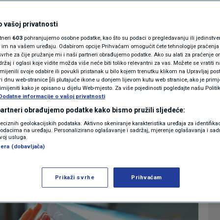
anje su vam
MAGAZIN
N1 KOMENTAR
 vašoj privatnosti
ušajte s ovim
rtneri
603
pohranjujemo osobne podatke, kao što su podaci o pregledavanju ili jedinstveni 
KOLUMNE
o im na vašem uređaju. Odabirom opcije Prihvaćam omogućit ćete tehnologije praćenja
vrhe za čije pružanje mi i naši partneri obrađujemo podatke. Ako su alati za praćenje
žaj i oglasi koje vidite možda više neće biti toliko relevantni za vas. Možete se vratiti n
N1(DIS)INFO
zmijenili svoje odabire ili povukli pristanak u bilo kojem trenutku klikom na Upravljaj p
i dnu web-stranice [ili plutajuće ikone u donjem lijevom kutu web stranice, ako je primje
0
LIFESTYLE
komentara
|
KLIMATSKE PROMJENE
rimijeniti kako je opisano u dijelu Web-mjesto. Za više pojedinosti pogledajte našu Politi
Dodatne informacije o vašoj privatnosti
FOTO
 partneri obrađujemo podatke kako bismo pružili sljedeće:
Više
reciznih geolokacijskih podataka. Aktivno skeniranje karakteristika uređaja za identifika
p podacima na uređaju. Personalizirano oglašavanje i sadržaj, mjerenje oglašavanja i sadr
VIDEO
zvoj usluga.
era (dobavljača)
Prikaži svrhe
Prihvaćam