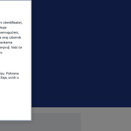
identifikatori,
 koje
 onemogućeni,
a ovaj izbornik
ostavkama
njivo]. Vaši će
ku
ciju. Pohrana
žaja, uvidi u