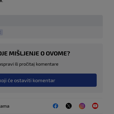
m
.
E
OJE MIŠLJENJE O OVOME?
aspravi ili pročitaj komentare
koji će ostaviti komentar
ežama