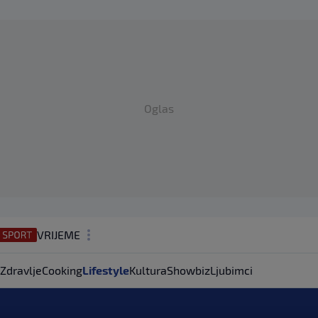
Oglas
VRIJEME
N1 TEME
Zdravlje
Cooking
Lifestyle
Kultura
Showbiz
Ljubimci
REGIJA