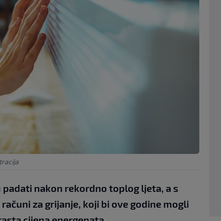
racija
adati nakon rekordno toplog ljeta, a s
ačuni za grijanje, koji bi ove godine mogli
 rasta cijena energenata.