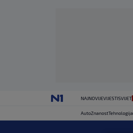
NAJNOVIJE
VIJESTI
SVIJET
Auto
Znanost
Tehnologija