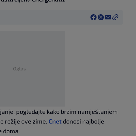
Oglas
rijanje, pogledajte kako brzim namještanjem
e režije ove zime.
Cnet
donosi najbolje
je doma.