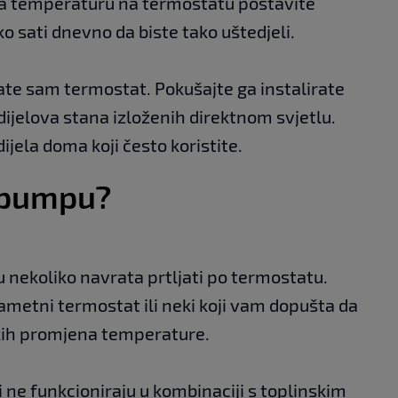
 da temperaturu na termostatu postavite
o sati dnevno da biste tako uštedjeli.
ate sam termostat. Pokušajte ga instalirate
i dijelova stana izloženih direktnom svjetlu.
ijela doma koji često koristite.
 pumpu?
 nekoliko navrata prtljati po termostatu.
 pametni termostat ili neki koji vam dopušta da
ih promjena temperature.
 ne funkcioniraju u kombinaciji s toplinskim