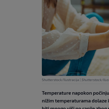
Shutterstock/Ilustracija
|
Shutterstock/Ilust
Temperature napokon počinju p
nižim temperaturama dolaze i r
biti mnogo viši no ranije zbog