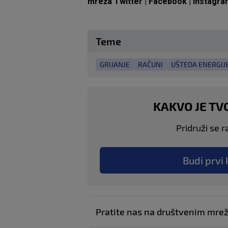
mreža
Twitter
|
Facebook
|
Instagra
Teme
GRIJANJE
RAČUNI
UŠTEDA ENERGIJ
KAKVO JE TV
Pridruži se r
Budi prvi 
Pratite nas na društvenim mr