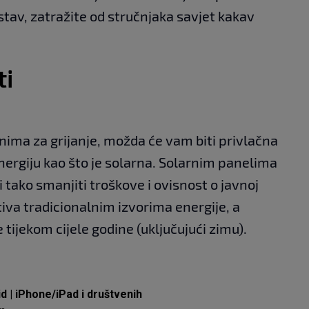
av, zatražite od stručnjaka savjet kakav
ti
unima za grijanje, možda će vam biti privlačna
nergiju kao što je solarna. Solarnim panelima
 tako smanjiti troškove i ovisnost o javnoj
tiva tradicionalnim izvorima energije, a
 tijekom cijele godine (uključujući zimu).
id
|
iPhone/iPad
i društvenih