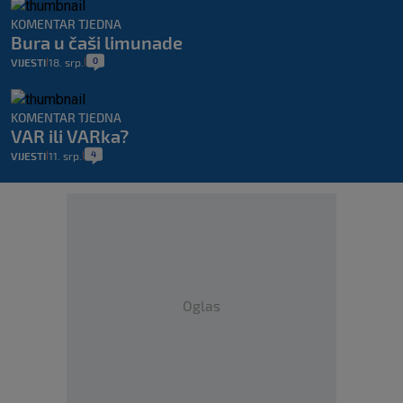
KOMENTAR TJEDNA
Bura u čaši limunade
0
VIJESTI
18. srp.
|
|
KOMENTAR TJEDNA
VAR ili VARka?
4
VIJESTI
11. srp.
|
|
Oglas