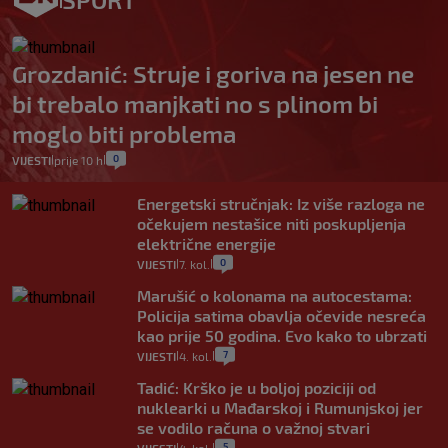
Grozdanić: Struje i goriva na jesen ne
bi trebalo manjkati no s plinom bi
moglo biti problema
0
VIJESTI
prije 10 h
|
|
Energetski stručnjak: Iz više razloga ne
očekujem nestašice niti poskupljenja
električne energije
0
VIJESTI
7. kol.
|
|
Marušić o kolonama na autocestama:
Policija satima obavlja očevide nesreća
kao prije 50 godina. Evo kako to ubrzati
7
VIJESTI
4. kol.
|
|
Tadić: Krško je u boljoj poziciji od
nuklearki u Mađarskoj i Rumunjskoj jer
se vodilo računa o važnoj stvari
5
|
|