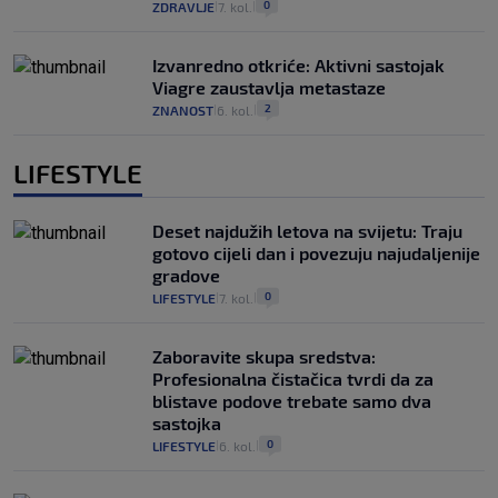
0
ZDRAVLJE
7. kol.
|
|
Izvanredno otkriće: Aktivni sastojak
Viagre zaustavlja metastaze
2
ZNANOST
6. kol.
|
|
LIFESTYLE
Deset najdužih letova na svijetu: Traju
gotovo cijeli dan i povezuju najudaljenije
gradove
0
LIFESTYLE
7. kol.
|
|
Zaboravite skupa sredstva:
Profesionalna čistačica tvrdi da za
blistave podove trebate samo dva
sastojka
0
LIFESTYLE
6. kol.
|
|