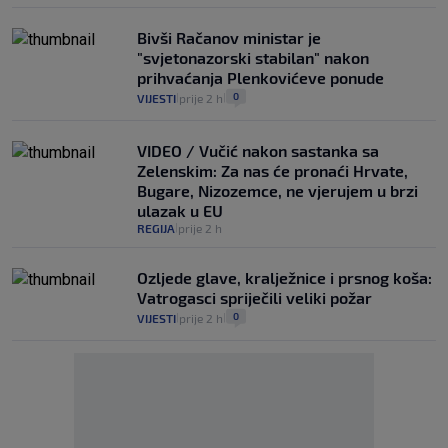
Bivši Račanov ministar je
"svjetonazorski stabilan" nakon
prihvaćanja Plenkovićeve ponude
0
VIJESTI
prije 2 h
|
|
VIDEO / Vučić nakon sastanka sa
Zelenskim: Za nas će pronaći Hrvate,
Bugare, Nizozemce, ne vjerujem u brzi
ulazak u EU
REGIJA
prije 2 h
|
Ozljede glave, kralježnice i prsnog koša:
Vatrogasci spriječili veliki požar
0
VIJESTI
prije 2 h
|
|