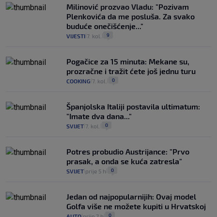
Milinović prozvao Vladu: "Pozivam
Plenkovića da me posluša. Za svako
buduće onečišćenje..."
9
VIJESTI
7. kol.
|
|
Pogačice za 15 minuta: Mekane su,
prozračne i tražit ćete još jednu turu
0
COOKING
7. kol.
|
|
Španjolska Italiji postavila ultimatum:
"Imate dva dana..."
0
SVIJET
7. kol.
|
|
Potres probudio Austrijance: "Prvo
prasak, a onda se kuća zatresla"
0
SVIJET
prije 5 h
|
|
Jedan od najpopularnijih: Ovaj model
Golfa više ne možete kupiti u Hrvatskoj
0
AUTO
prije 7 h
|
|