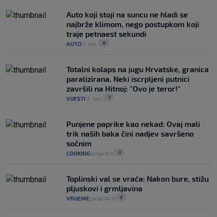
Auto koji stoji na suncu ne hladi se
najbrže klimom, nego postupkom koji
traje petnaest sekundi
0
AUTO
7. kol.
|
|
Totalni kolaps na jugu Hrvatske, granica
paralizirana. Neki iscrpljeni putnici
završili na Hitnoj: "Ovo je teror!"
7
VIJESTI
2. kol.
|
|
Punjene paprike kao nekad: Ovaj mali
trik naših baka čini nadjev savršeno
sočnim
0
COOKING
prije 6 h
|
|
Toplinski val se vraća: Nakon bure, stižu
pljuskovi i grmljavina
0
VRIJEME
prije 10 h
|
|