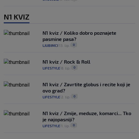
N1 KVIZ
N1 kviz / Koliko dobro poznajete
pasmine pasa?
0
LJUBIMCI
13. lip.
|
|
N1 kviz / Rock & Roll
0
LIFESTYLE
8. lip.
|
|
N1 kviz / Zavrtite globus i recite koji je
ovo grad?
0
LIFESTYLE
2. lip.
|
|
N1 kviz / Zmije, meduze, komarci... Tko
je najopasniji?
0
LIFESTYLE
1. lip.
|
|