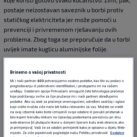
koje koristi gotovo svako kućanstvo. Zimi, pak,
postaje neizostavan saveznik u borbi protiv
statičkog elektriciteta jer može pomoći u
prevenciji i privremenom rješavanju ovih
problema. Zbog toga se preporučuje da u torbi
uvijek imate kuglicu aluminijske folije.
Zbog hladnog zraka i nošenja sintetičkih i
Brinemo o vašoj privatnosti
vunenih kapa, kao i odjeće, često se kosa
Mi i naši partneri
603
pohranjujemo osobne podatke, kao što su podaci o
pregledavanju ili jedinstveni identifikatori, i pristupamo im na vašem
naelektrizira. Ako pokušate popraviti situaciju
uređaju. Odabirom opcije Prihvaćam omogućit ćete tehnologije praćenja
rukama, samo ćete pogoršati situaciju.
koje podržavaju svrhe za čije pružanje mi i naši partneri obrađujemo
podatke. Ako su alati za praćenje onemogućeni, određeni sadržaj i oglasi
Kako ukrotiti kosu, dugu ili kratku i izbjeći
koje vidite možda više neće biti toliko relevantni za vas. Možete se vratiti
na ovaj izbornik kako biste izmijenili svoje odabire ili povukli pristanak u
neželjeni učinak statičkog
elektriciteta
?
bilo kojem trenutku klikom na Upravljaj postavkama poveznicu pri dnu
web-stranice [ili plutajuće ikone u donjem lijevom kutu web stranice, ako
Odgovor je jednostavan - aluminij. Aluminij je
je primjenjivo]. Vaši će se odabiri primijeniti kako je opisano u dijelu Web-
mjesto. Za više pojedinosti pogledajte našu Politiku privatnosti.
Dodatne