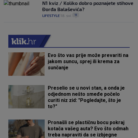
N1 kviz / Koliko dobro poznajete stihove
Đorđa Balaševića?
11
LIFESTYLE
18. svi.
|
|
Evo što vas prije može prevariti na
jakom suncu, sprej ili krema za
sunčanje
Preselio se u novi stan, a onda je
odjednom nešto smeđe počelo
curiti niz zid: "Pogledajte, što je
to?"
Pronašli se plastičnu bocu pokraj
kotača vašeg auta? Evo što odmah
treba napraviti da se izbjegne