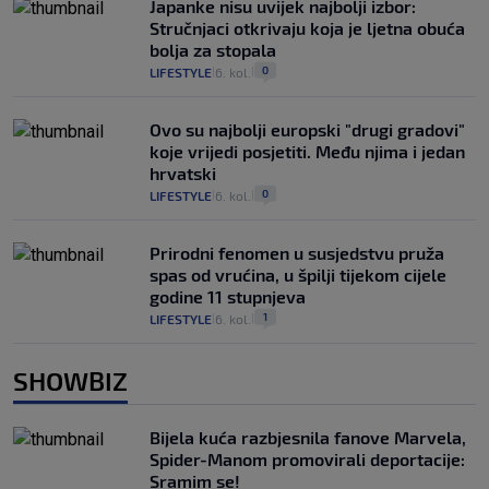
Japanke nisu uvijek najbolji izbor:
Stručnjaci otkrivaju koja je ljetna obuća
bolja za stopala
0
LIFESTYLE
6. kol.
|
|
Ovo su najbolji europski "drugi gradovi"
koje vrijedi posjetiti. Među njima i jedan
hrvatski
0
LIFESTYLE
6. kol.
|
|
Prirodni fenomen u susjedstvu pruža
spas od vrućina, u špilji tijekom cijele
godine 11 stupnjeva
1
LIFESTYLE
6. kol.
|
|
SHOWBIZ
Bijela kuća razbjesnila fanove Marvela,
Spider-Manom promovirali deportacije:
Sramim se!