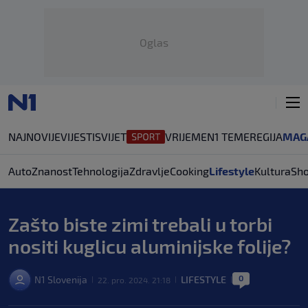
Oglas
NAJNOVIJE
VIJESTI
SVIJET
VRIJEME
N1 TEME
REGIJA
MAG
Auto
Znanost
Tehnologija
Zdravlje
Cooking
Lifestyle
Kultura
Sh
Zašto biste zimi trebali u torbi
nositi kuglicu aluminijske folije?
0
N1 Slovenija
LIFESTYLE
22. pro. 2024. 21:18
|
|
|