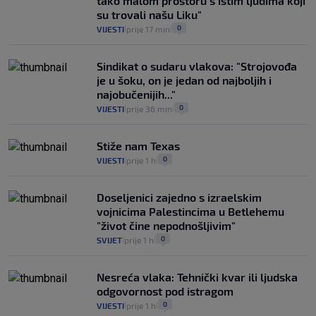
tako malom prostoru s istim ljudima koji
14
VIJESTI
2. kol.
|
|
su trovali našu Liku"
0
VIJESTI
prije 17 min
|
|
Sindikat o sudaru vlakova: "Strojovođa
je u šoku, on je jedan od najboljih i
najobučenijih..."
0
VIJESTI
prije 36 min
|
|
Stiže nam Texas
0
VIJESTI
prije 1 h
|
|
Doseljenici zajedno s izraelskim
vojnicima Palestincima u Betlehemu
"život čine nepodnošljivim"
0
SVIJET
prije 1 h
|
|
Nesreća vlaka: Tehnički kvar ili ljudska
odgovornost pod istragom
0
VIJESTI
prije 1 h
|
|