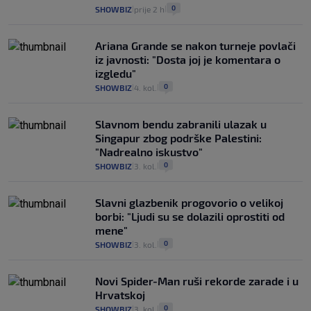
0
SHOWBIZ
prije 2 h
|
|
Ariana Grande se nakon turneje povlači
iz javnosti: "Dosta joj je komentara o
izgledu"
0
SHOWBIZ
4. kol.
|
|
Slavnom bendu zabranili ulazak u
Singapur zbog podrške Palestini:
"Nadrealno iskustvo"
0
SHOWBIZ
3. kol.
|
|
Slavni glazbenik progovorio o velikoj
borbi: "Ljudi su se dolazili oprostiti od
mene"
0
SHOWBIZ
3. kol.
|
|
Novi Spider-Man ruši rekorde zarade i u
Hrvatskoj
0
SHOWBIZ
3. kol.
|
|