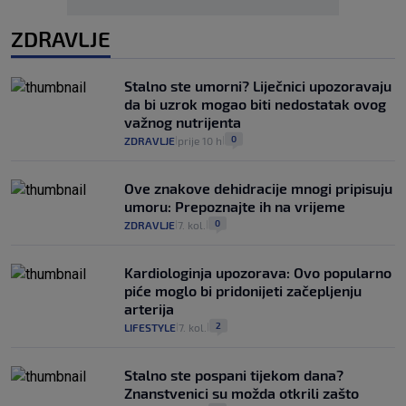
ZDRAVLJE
Stalno ste umorni? Liječnici upozoravaju
da bi uzrok mogao biti nedostatak ovog
važnog nutrijenta
0
ZDRAVLJE
prije 10 h
|
|
Ove znakove dehidracije mnogi pripisuju
umoru: Prepoznajte ih na vrijeme
0
ZDRAVLJE
7. kol.
|
|
Kardiologinja upozorava: Ovo popularno
piće moglo bi pridonijeti začepljenju
arterija
2
LIFESTYLE
7. kol.
|
|
Stalno ste pospani tijekom dana?
Znanstvenici su možda otkrili zašto