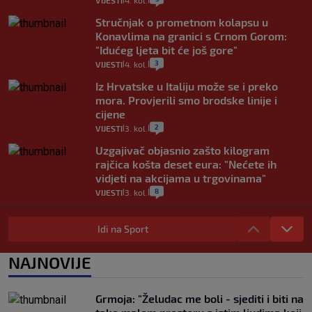
VIJESTI
4. kol.
Stručnjak o prometnom kolapsu u
Konavlima na granici s Crnom Gorom:
"Idućeg ljeta bit će još gore"
3
VIJESTI
4. kol.
|
|
Iz Hrvatske u Italiju može se i preko
mora. Provjerili smo brodske linije i
cijene
2
VIJESTI
3. kol.
|
|
Uzgajivač objasnio zašto kilogram
rajčica košta deset eura: "Nećete ih
vidjeti na akcijama u trgovinama"
8
VIJESTI
3. kol.
|
|
Selidba je jedno od stresnijih iskustava.
Evo aktualnih cijena i nekoliko savjeta
Idi na Sport
da prođe što lakše i jeftinije
0
VIJESTI
2. kol.
NAJNOVIJE
|
|
Izračunali smo koliko košta putovanje
automobilom na Hvar iz Zagreba, a
Grmoja: "Želudac me boli - sjediti i biti na
koliko iz Osijeka