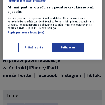
metal na koji ne utječu statički električni
informacije o vašoj privatnosti
naboji. Protrljajte aluminijsku foliju preko
Mi i naši partneri obrađujemo podatke kako bismo pružili
sljedeće:
pramenova kose i tako ćete ukloniti statičku
Korištenje preciznih geolokacijskih podataka. Aktivno skeniranje
napetost.
karakteristika uređaja za identifikaciju. Pohrana i/ili pristup podacima na
uređaju. Personalizirano oglašavanje i sadržaj, mjerenje oglašavanja i
sadržaja, uvidi u publiku i razvoj usluga.
Popis partnera (dobavljača)
Važno je, međutim, kosu istrljati aluminijskom
folijom po cijeloj dužini, od korijena do vrhova.
Prikaži svrhe
Prihvaćam
N1 pratite putem aplikacija
za
Android
|
iPhone/iPad
i
mreža
Twitter
|
Facebook
|
Instagram
|
TikTok
.
Teme