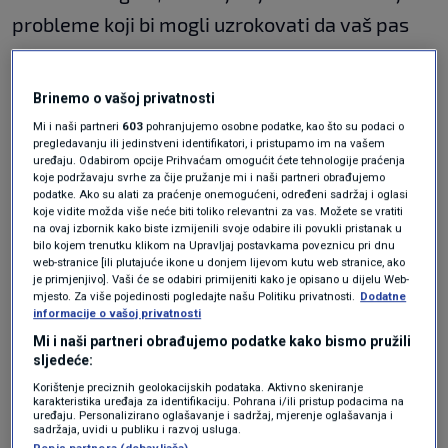
probleme koji bi mogli uzrokovati da vaš pas
više laje.
Pas laje više nego inače
Brinemo o vašoj privatnosti
Mi i naši partneri
603
pohranjujemo osobne podatke, kao što su podaci o
pregledavanju ili jedinstveni identifikatori, i pristupamo im na vašem
Ako vaš pas laje pretjerano ili više nego inače,
uređaju. Odabirom opcije Prihvaćam omogućit ćete tehnologije praćenja
koje podržavaju svrhe za čije pružanje mi i naši partneri obrađujemo
najbolje je provjeriti ima li zdravstvenih
podatke. Ako su alati za praćenje onemogućeni, određeni sadržaj i oglasi
koje vidite možda više neće biti toliko relevantni za vas. Možete se vratiti
problema - na primjer, bilo kakvih problema sa
na ovaj izbornik kako biste izmijenili svoje odabire ili povukli pristanak u
bilo kojem trenutku klikom na Upravljaj postavkama poveznicu pri dnu
sluhom koji bi mogli uzrokovati lajanje. Ako
web-stranice [ili plutajuće ikone u donjem lijevom kutu web stranice, ako
je primjenjivo]. Vaši će se odabiri primijeniti kako je opisano u dijelu Web-
sumnjate da sluh vašeg psa pati ili da možda
mjesto. Za više pojedinosti pogledajte našu Politiku privatnosti.
Dodatne
informacije o vašoj privatnosti
postoji nešto drugo što nije u redu, uvijek
Mi i naši partneri obrađujemo podatke kako bismo pružili
razgovarajte sa svojim veterinarom, piše
sljedeće:
klix.ba
.
Korištenje preciznih geolokacijskih podataka. Aktivno skeniranje
karakteristika uređaja za identifikaciju. Pohrana i/ili pristup podacima na
uređaju. Personalizirano oglašavanje i sadržaj, mjerenje oglašavanja i
sadržaja, uvidi u publiku i razvoj usluga.
Trener pasa otkrio koje popularne