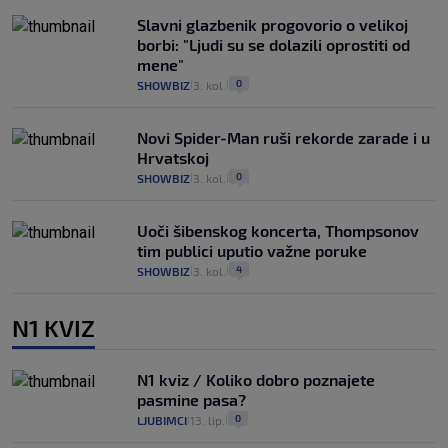
Slavni glazbenik progovorio o velikoj
borbi: "Ljudi su se dolazili oprostiti od
mene"
0
SHOWBIZ
3. kol.
|
|
Novi Spider-Man ruši rekorde zarade i u
Hrvatskoj
0
SHOWBIZ
3. kol.
|
|
Uoči šibenskog koncerta, Thompsonov
tim publici uputio važne poruke
4
SHOWBIZ
3. kol.
|
|
N1 KVIZ
N1 kviz / Koliko dobro poznajete
pasmine pasa?
0
LJUBIMCI
13. lip.
|
|