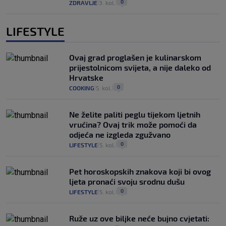
0
ZDRAVLJE
3. kol.
|
|
LIFESTYLE
Ovaj grad proglašen je kulinarskom
prijestolnicom svijeta, a nije daleko od
Hrvatske
0
COOKING
5. kol.
|
|
Ne želite paliti peglu tijekom ljetnih
vrućina? Ovaj trik može pomoći da
odjeća ne izgleda zgužvano
0
LIFESTYLE
5. kol.
|
|
Pet horoskopskih znakova koji bi ovog
ljeta pronaći svoju srodnu dušu
0
LIFESTYLE
5. kol.
|
|
Ruže uz ove biljke neće bujno cvjetati: