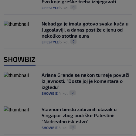
Evo koje greške treba izbjegavati
0
LIFESTYLE
5. kol.
|
|
Nekad ga je imala gotovo svaka kuća u
Jugoslaviji, a danas postiže cijenu od
nekoliko stotina eura
0
LIFESTYLE
5. kol.
|
|
SHOWBIZ
Ariana Grande se nakon turneje povlači
iz javnosti: "Dosta joj je komentara o
izgledu"
0
SHOWBIZ
4. kol.
|
|
Slavnom bendu zabranili ulazak u
Singapur zbog podrške Palestini:
"Nadrealno iskustvo"
0
SHOWBIZ
3. kol.
|
|