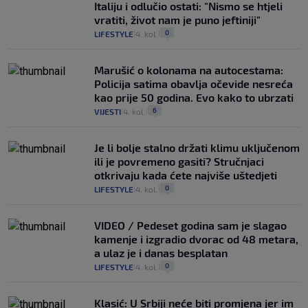
Italiju i odlučio ostati: "Nismo se htjeli
vratiti, život nam je puno jeftiniji"
0
LIFESTYLE
4. kol.
|
|
Marušić o kolonama na autocestama:
Policija satima obavlja očevide nesreća
kao prije 50 godina. Evo kako to ubrzati
6
VIJESTI
4. kol.
|
|
Je li bolje stalno držati klimu uključenom
ili je povremeno gasiti? Stručnjaci
otkrivaju kada ćete najviše uštedjeti
0
LIFESTYLE
4. kol.
|
|
VIDEO / Pedeset godina sam je slagao
kamenje i izgradio dvorac od 48 metara,
a ulaz je i danas besplatan
0
LIFESTYLE
4. kol.
|
|
Klasić: U Srbiji neće biti promjena jer im