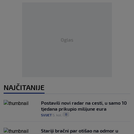
Oglas
NAJČITANIJE
Postavili novi radar na cesti, u samo 10
tjedana prikupio milijune eura
0
SVIJET
5. kol.
|
|
Stariji bračni par otišao na odmor u