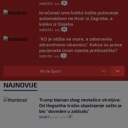
0
VIJESTI
2. kol.
|
|
Izračunali smo koliko košta putovanje
automobilom na Hvar iz Zagreba, a
koliko iz Osijeka
14
VIJESTI
2. kol.
|
|
"Kći je otišla na more, a zaboravila
zdravstvenu iskaznicu". Kakva su prava
pacijenata izvan mjesta prebivališta?
1
VIJESTI
1. kol.
|
|
Provjerili smo "što ćemo onda" ako
Plenković na 15 dana ukine mjere: "Ne bi
Idi na Sport
se dogodilo ništa. Vlada se zaljubila u te
intervencije"
NAJNOVIJE
25
VIJESTI
30. srp.
|
|
Analitičar o Mostu: Oni su u yin-yang
Trump bijesan zbog nestašice streljiva:
poziciji i imaju drugog najpoznatijeg
Od Hegsetha tražio objašnjenje zašto je
bravara u povijesti Hrvatske
bio "doveden u zabludu"
16
VIJESTI
30. srp.
|
|
0
SVIJET
prije 1 min
|
|