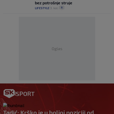
bez potrošnje struje
6
LIFESTYLE
3. kol.
|
|
Oglas
SPORT
Tadić: Krško je u boljoj poziciji od