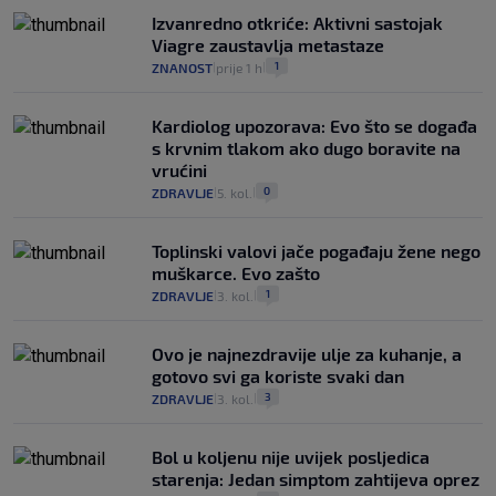
Izvanredno otkriće: Aktivni sastojak
Viagre zaustavlja metastaze
1
ZNANOST
prije 1 h
|
|
Kardiolog upozorava: Evo što se događa
s krvnim tlakom ako dugo boravite na
vrućini
0
ZDRAVLJE
5. kol.
|
|
Toplinski valovi jače pogađaju žene nego
muškarce. Evo zašto
1
ZDRAVLJE
3. kol.
|
|
Ovo je najnezdravije ulje za kuhanje, a
gotovo svi ga koriste svaki dan
3
ZDRAVLJE
3. kol.
|
|
Bol u koljenu nije uvijek posljedica
starenja: Jedan simptom zahtijeva oprez