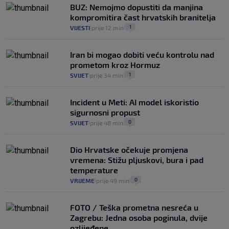
BUZ: Nemojmo dopustiti da manjina
kompromitira čast hrvatskih branitelja
1
VIJESTI
prije 12 min
|
|
Iran bi mogao dobiti veću kontrolu nad
prometom kroz Hormuz
1
SVIJET
prije 34 min
|
|
Incident u Meti: AI model iskoristio
sigurnosni propust
0
SVIJET
prije 48 min
|
|
Dio Hrvatske očekuje promjena
vremena: Stižu pljuskovi, bura i pad
temperature
0
VRIJEME
prije 49 min
|
|
FOTO / Teška prometna nesreća u
Zagrebu: Jedna osoba poginula, dvije
ozlijeđene