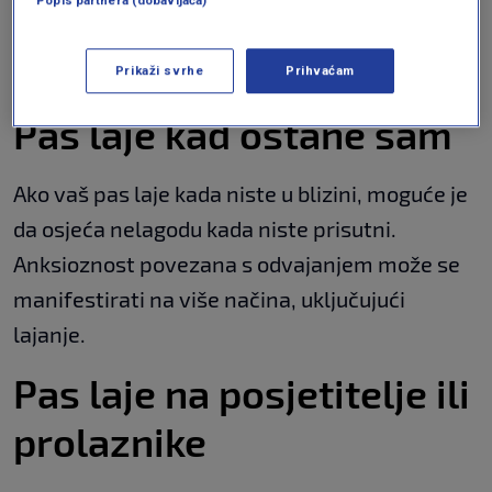
Popis partnera (dobavljača)
pasmine nikada ne bi imao: Rijetko su
dobri ljubimci
LJUBIMCI
28. ožu.
|
Prikaži svrhe
Prihvaćam
Pas laje kad ostane sam
Ako vaš pas laje kada niste u blizini, moguće je
da osjeća nelagodu kada niste prisutni.
Anksioznost povezana s odvajanjem može se
manifestirati na više načina, uključujući
lajanje.
Pas laje na posjetitelje ili
prolaznike