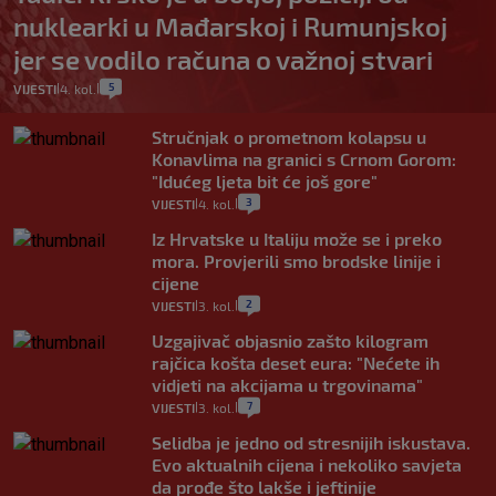
nuklearki u Mađarskoj i Rumunjskoj
jer se vodilo računa o važnoj stvari
5
VIJESTI
4. kol.
|
|
Stručnjak o prometnom kolapsu u
Konavlima na granici s Crnom Gorom:
"Idućeg ljeta bit će još gore"
3
VIJESTI
4. kol.
|
|
Iz Hrvatske u Italiju može se i preko
mora. Provjerili smo brodske linije i
cijene
2
VIJESTI
3. kol.
|
|
Uzgajivač objasnio zašto kilogram
rajčica košta deset eura: "Nećete ih
vidjeti na akcijama u trgovinama"
7
VIJESTI
3. kol.
|
|
Selidba je jedno od stresnijih iskustava.
Evo aktualnih cijena i nekoliko savjeta
da prođe što lakše i jeftinije