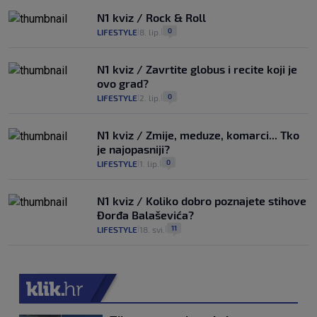
N1 kviz / Rock & Roll
0
LIFESTYLE
8. lip.
|
|
N1 kviz / Zavrtite globus i recite koji je
ovo grad?
0
LIFESTYLE
2. lip.
|
|
N1 kviz / Zmije, meduze, komarci... Tko
je najopasniji?
0
LIFESTYLE
1. lip.
|
|
N1 kviz / Koliko dobro poznajete stihove
Đorđa Balaševića?
11
LIFESTYLE
18. svi.
|
|