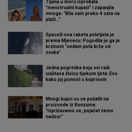
Tijana u moru isprobala
"menstrualni kupaći" i zapanjila
mnoge: "Bila sam preko 4 sata na
plaži..."
SpaceX-ova raketa poletjela je
prema Mjesecu: Pogodila je ga je
brzinom "sedam puta brže od
zvuka"
Jedna pogreška koju svi radi
uništava živicu tijekom ljeta: Evo
kako joj pomoći s koprivom
Mnogi kupci su se požalili na
proizvode iz Konzuma:
"Ispričavamo se, pojačat ćemo
nadzor"