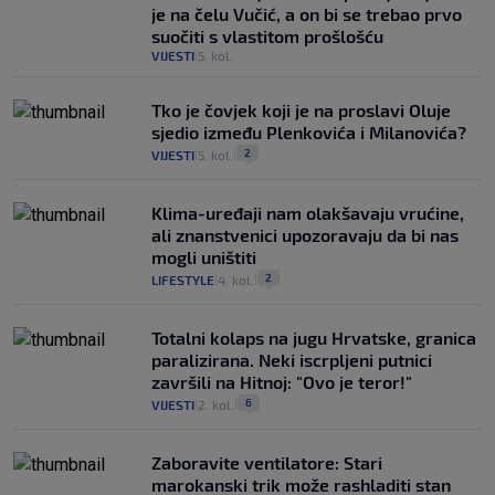
je na čelu Vučić, a on bi se trebao prvo
suočiti s vlastitom prošlošću
VIJESTI
5. kol.
|
Tko je čovjek koji je na proslavi Oluje
sjedio između Plenkovića i Milanovića?
2
VIJESTI
5. kol.
|
|
Klima-uređaji nam olakšavaju vrućine,
ali znanstvenici upozoravaju da bi nas
mogli uništiti
2
LIFESTYLE
4. kol.
|
|
Totalni kolaps na jugu Hrvatske, granica
paralizirana. Neki iscrpljeni putnici
završili na Hitnoj: "Ovo je teror!"
6
VIJESTI
2. kol.
|
|
Zaboravite ventilatore: Stari
marokanski trik može rashladiti stan