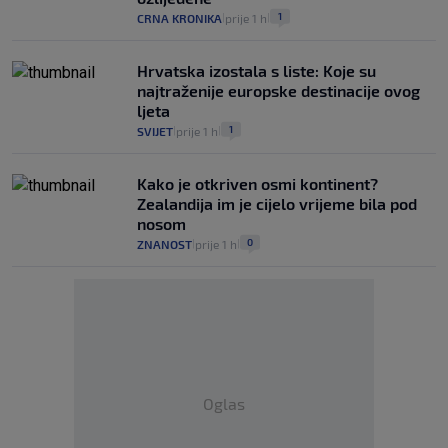
1
CRNA KRONIKA
prije 1 h
|
|
Hrvatska izostala s liste: Koje su
najtraženije europske destinacije ovog
ljeta
1
SVIJET
prije 1 h
|
|
Kako je otkriven osmi kontinent?
Zealandija im je cijelo vrijeme bila pod
nosom
0
ZNANOST
prije 1 h
|
|
Oglas