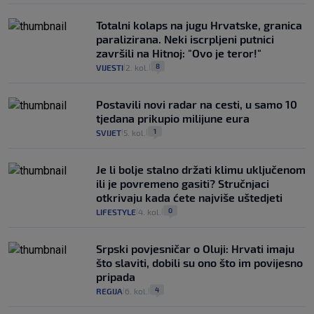
Totalni kolaps na jugu Hrvatske, granica
paralizirana. Neki iscrpljeni putnici
završili na Hitnoj: "Ovo je teror!"
8
VIJESTI
2. kol.
|
|
Postavili novi radar na cesti, u samo 10
tjedana prikupio milijune eura
1
SVIJET
5. kol.
|
|
Je li bolje stalno držati klimu uključenom
ili je povremeno gasiti? Stručnjaci
otkrivaju kada ćete najviše uštedjeti
0
LIFESTYLE
4. kol.
|
|
Srpski povjesničar o Oluji: Hrvati imaju
što slaviti, dobili su ono što im povijesno
pripada
4
REGIJA
6. kol.
|
|