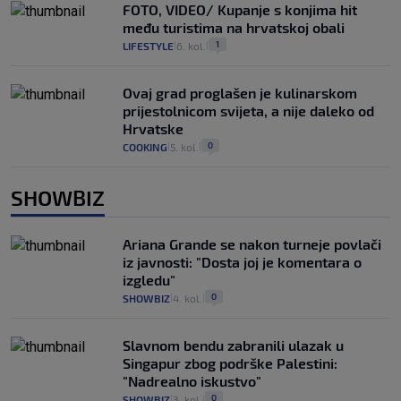
FOTO, VIDEO/ Kupanje s konjima hit
među turistima na hrvatskoj obali
1
LIFESTYLE
6. kol.
|
|
Ovaj grad proglašen je kulinarskom
prijestolnicom svijeta, a nije daleko od
Hrvatske
0
COOKING
5. kol.
|
|
SHOWBIZ
Ariana Grande se nakon turneje povlači
iz javnosti: "Dosta joj je komentara o
izgledu"
0
SHOWBIZ
4. kol.
|
|
Slavnom bendu zabranili ulazak u
Singapur zbog podrške Palestini:
"Nadrealno iskustvo"
0
SHOWBIZ
3. kol.
|
|