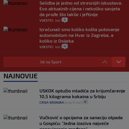
Selidba je jedno od stresnijih iskustava.
Evo aktualnih cijena i nekoliko savjeta
da prođe što lakše i jeftinije
0
VIJESTI
2. kol.
|
|
Izračunali smo koliko košta putovanje
automobilom na Hvar iz Zagreba, a
koliko iz Osijeka
14
VIJESTI
2. kol.
|
|
"Kći je otišla na more, a zaboravila
zdravstvenu iskaznicu". Kakva su prava
Idi na Sport
pacijenata izvan mjesta prebivališta?
1
VIJESTI
1. kol.
NAJNOVIJE
|
|
Provjerili smo "što ćemo onda" ako
Plenković na 15 dana ukine mjere: "Ne bi
USKOK optužio mladića za krijumčarenje
se dogodilo ništa. Vlada se zaljubila u te
10,5 kilograma kokaina u Srbiju
intervencije"
0
CRNA KRONIKA
prije 9 min
|
|
25
VIJESTI
30. srp.
|
|
Vučković o opcijama za sanaciju otpada
u Gospiću: "Jedna izaziva najveće
nepovjerenje građana"