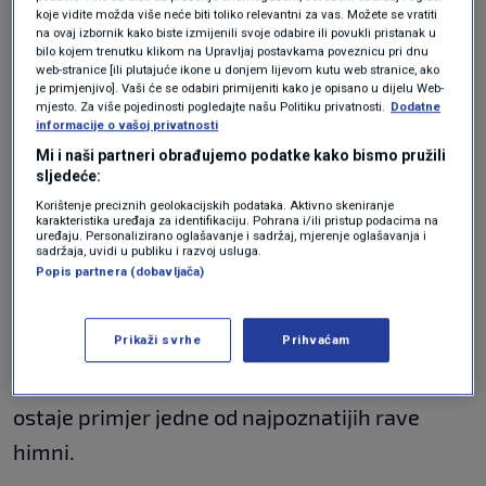
u Hrvatskoj. Također za 2025. najavljuju novi
koje vidite možda više neće biti toliko relevantni za vas. Možete se vratiti
album “Champion Sound”.
na ovaj izbornik kako biste izmijenili svoje odabire ili povukli pristanak u
bilo kojem trenutku klikom na Upravljaj postavkama poveznicu pri dnu
web-stranice [ili plutajuće ikone u donjem lijevom kutu web stranice, ako
je primjenjivo]. Vaši će se odabiri primijeniti kako je opisano u dijelu Web-
Uz Sister Bliss koja uživo orkestrira glazbom i
mjesto. Za više pojedinosti pogledajte našu Politiku privatnosti.
Dodatne
informacije o vašoj privatnosti
bendom, tu je i originalni član Rollo koji je
Mi i naši partneri obrađujemo podatke kako bismo pružili
zadužen za rad u studiju. Cijeli koncept nastupa
sljedeće:
u središtu drži i neponovljivog Maxija čiji vokal,
Korištenje preciznih geolokacijskih podataka. Aktivno skeniranje
karakteristika uređaja za identifikaciju. Pohrana i/ili pristup podacima na
uređaju. Personalizirano oglašavanje i sadržaj, mjerenje oglašavanja i
poruke i djelo ostaju centralni dio koncerta.
sadržaja, uvidi u publiku i razvoj usluga.
Popis partnera (dobavljača)
Pjesma “Insomnia” prepoznaje se na prvo
Prikaži svrhe
Prihvaćam
slušanje, tko je ikada bio u nekom klubu sigurno
je plesao uz “God Is A DJ”, dok “We Come 1”
ostaje primjer jedne od najpoznatijih rave
himni.