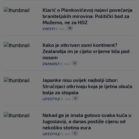
Klarić o Plenkovićevoj najavi povećanja
braniteljskih mirovina: Politički bod za
Možemo, ne za HDZ
18
VIJESTI
6. kol.
|
|
Kako je otkriven osmi kontinent?
Zealandija im je cijelo vrijeme bila pod
nosom
0
ZNANOST
6. kol.
|
|
Japanke nisu uvijek najbolji izbor:
Stručnjaci otkrivaju koja je ljetna obuća
bolja za stopala
0
LIFESTYLE
6. kol.
|
|
Nekad ga je imala gotovo svaka kuća u
Jugoslaviji, a danas postiže cijenu od
nekoliko stotina eura
0
LIFESTYLE
5. kol.
|
|