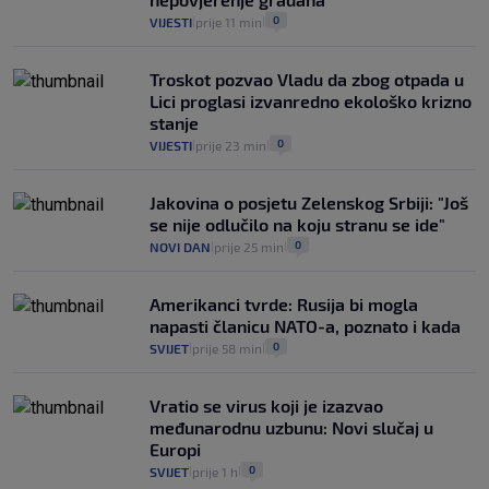
0
VIJESTI
prije 11 min
|
|
Troskot pozvao Vladu da zbog otpada u
Lici proglasi izvanredno ekološko krizno
stanje
0
VIJESTI
prije 23 min
|
|
Jakovina o posjetu Zelenskog Srbiji: "Još
se nije odlučilo na koju stranu se ide"
0
NOVI DAN
prije 25 min
|
|
Amerikanci tvrde: Rusija bi mogla
napasti članicu NATO-a, poznato i kada
0
SVIJET
prije 58 min
|
|
Vratio se virus koji je izazvao
međunarodnu uzbunu: Novi slučaj u
Europi
0
SVIJET
prije 1 h
|
|