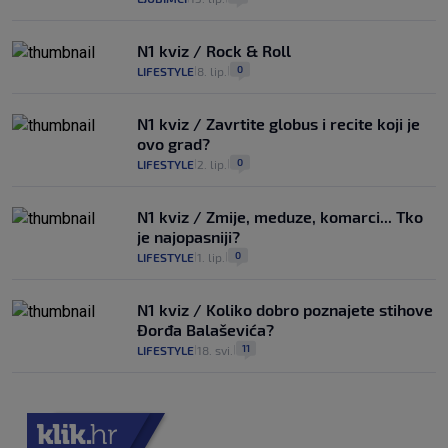
N1 kviz / Rock & Roll
0
LIFESTYLE
8. lip.
|
|
N1 kviz / Zavrtite globus i recite koji je
ovo grad?
0
LIFESTYLE
2. lip.
|
|
N1 kviz / Zmije, meduze, komarci... Tko
je najopasniji?
0
LIFESTYLE
1. lip.
|
|
N1 kviz / Koliko dobro poznajete stihove
Đorđa Balaševića?
11
LIFESTYLE
18. svi.
|
|