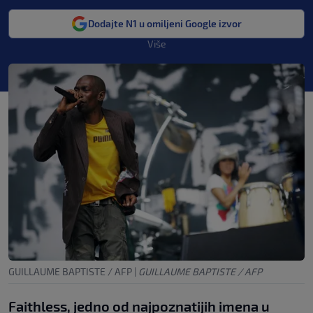
Dodajte N1 u omiljeni Google izvor
Više
GUILLAUME BAPTISTE / AFP
|
GUILLAUME BAPTISTE / AFP
Faithless, jedno od najpoznatijih imena u