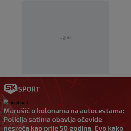
Oglas
SPORT
Marušić o kolonama na autocestama:
Policija satima obavlja očevide
nesreća kao prije 50 godina. Evo kako