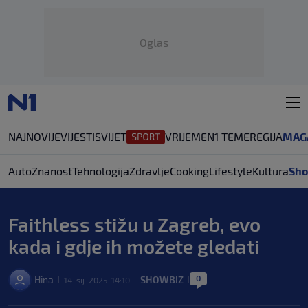
Oglas
NAJNOVIJE
VIJESTI
SVIJET
VRIJEME
N1 TEME
REGIJA
MAG
Auto
Znanost
Tehnologija
Zdravlje
Cooking
Lifestyle
Kultura
Sho
Faithless stižu u Zagreb, evo
kada i gdje ih možete gledati
0
Hina
SHOWBIZ
14. sij. 2025. 14:10
|
|
|