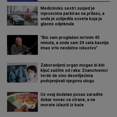
Medicinsko sestri susjed je
mjesecima parkirao na prilazu, a
onda je uslijedila osveta koja je
glasno odjeknula
"Bio sam proglašen mrtvim 45
minuta, a onda sam 24 sata kasnije
imao vrlo neobično iskustvo"
Zaboravljeni organ mogao bi biti
ključ zaštite od raka: Znanstvenici
tvrde da smo desetljećima
podcjenjivali njegovu ulogu
Uz ovaj dodatan posao zaradite
dobar novac sa strane, a ne
morate izlaziti iz kuće