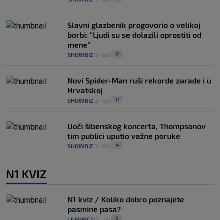
Slavni glazbenik progovorio o velikoj
borbi: "Ljudi su se dolazili oprostiti od
mene"
0
SHOWBIZ
3. kol.
|
|
Novi Spider-Man ruši rekorde zarade i u
Hrvatskoj
0
SHOWBIZ
3. kol.
|
|
Uoči šibenskog koncerta, Thompsonov
tim publici uputio važne poruke
4
SHOWBIZ
3. kol.
|
|
N1 KVIZ
N1 kviz / Koliko dobro poznajete
pasmine pasa?
0
LJUBIMCI
13. lip.
|
|