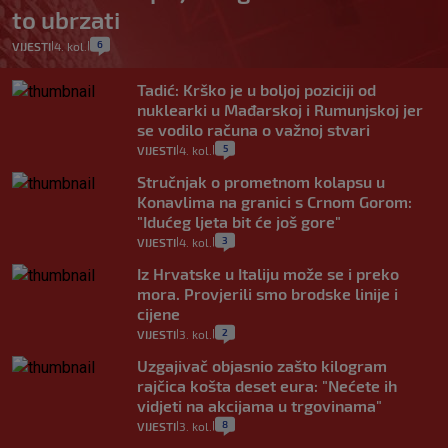
to ubrzati
6
VIJESTI
4. kol.
|
|
Tadić: Krško je u boljoj poziciji od
nuklearki u Mađarskoj i Rumunjskoj jer
se vodilo računa o važnoj stvari
5
VIJESTI
4. kol.
|
|
Stručnjak o prometnom kolapsu u
Konavlima na granici s Crnom Gorom:
"Idućeg ljeta bit će još gore"
3
VIJESTI
4. kol.
|
|
Iz Hrvatske u Italiju može se i preko
mora. Provjerili smo brodske linije i
cijene
2
VIJESTI
3. kol.
|
|
Uzgajivač objasnio zašto kilogram
rajčica košta deset eura: "Nećete ih
vidjeti na akcijama u trgovinama"
8
VIJESTI
3. kol.
|
|