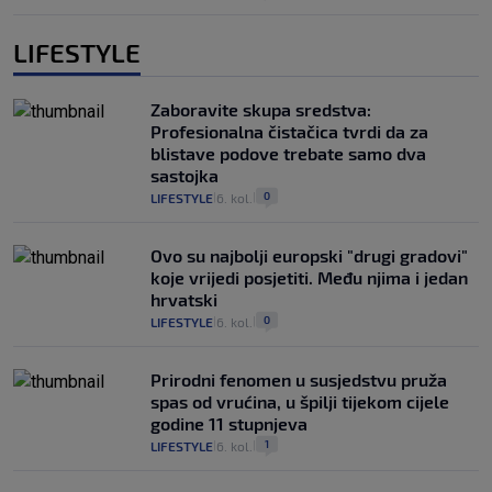
LIFESTYLE
Zaboravite skupa sredstva:
Profesionalna čistačica tvrdi da za
blistave podove trebate samo dva
sastojka
0
LIFESTYLE
6. kol.
|
|
Ovo su najbolji europski "drugi gradovi"
koje vrijedi posjetiti. Među njima i jedan
hrvatski
0
LIFESTYLE
6. kol.
|
|
Prirodni fenomen u susjedstvu pruža
spas od vrućina, u špilji tijekom cijele
godine 11 stupnjeva
1
LIFESTYLE
6. kol.
|
|