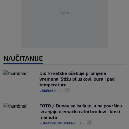
Oglas
NAJČITANIJE
Dio Hrvatske očekuje promjena
vremena: Stižu pljuskovi, bura i pad
temperature
0
VRIJEME
6. kol.
|
|
FOTO / Dunav se isušuje, a na površinu
izranjaju njemački ratni brodovi i kosti
mamuta
1
KLIMATSKE PROMJENE
5. kol.
|
|