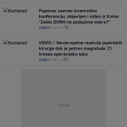
Pupovac sazvao izvanrednu
konferenciju, objavljen i video iz Knina:
"Zašto DORH ne poduzima mjere?"
3
VIJESTI
prije 1 h
|
|
VIDEO / Nevjerojatna reakcija japanskih
kirurga dok je potres magnitude 7,1
tresao operacijsku salu
0
SVIJET
prije 1 h
|
|
Oglas