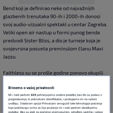
Bend koji je definirao neke od najvažnijih
glazbenih trenutaka 90-ih i 2000-ih donosi
svoj audio-vizualni spektakl u centar Zagreba.
Veliki open air nastup u formi punog benda
predvodi Sister Bliss, a dio je turneje koja je
svojevrsna posveta preminulom članu Maxi
Jazzu.
Faithless su se prošle godine ponovo okupili
osam godina nakon zadnjeg nastupa uživo.
Brinemo o vašoj privatnosti
Pomno birani ekskluzivni koncerti označili su
Mi i naši partneri
603
pohranjujemo osobne podatke, kao što su podaci o
dugoočekivani povratak, a ova godina vodi ih
pregledavanju ili jedinstveni identifikatori, i pristupamo im na vašem
uređaju. Odabirom opcije Prihvaćam omogućit ćete tehnologije praćenja
na veće lokacije, te će kao puni bend nastupiti
koje podržavaju svrhe za čije pružanje mi i naši partneri obrađujemo
podatke. Ako su alati za praćenje onemogućeni, određeni sadržaj i oglasi