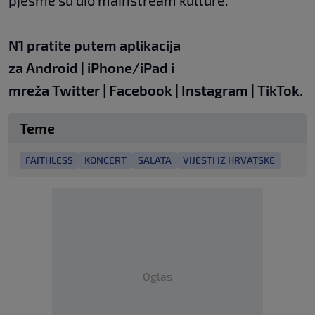
pjesme su dio mainstream kulture.
N1 pratite putem aplikacija
za
Android
|
iPhone/iPad
i
mreža
Twitter
|
Facebook
|
Instagram
|
TikTok
.
Teme
FAITHLESS
KONCERT
SALATA
VIJESTI IZ HRVATSKE
Oglas