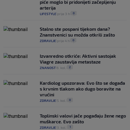
piće moglo bi pridonijeti začepljenju
arterija
0
LIFESTYLE
prije 3 h
|
|
Stalno ste pospani tijekom dana?
Znanstvenici su možda otkrili zašto
0
ZDRAVLJE
prije 4 h
|
|
Izvanredno otkriće: Aktivni sastojak
Viagre zaustavlja metastaze
2
ZNANOST
6. kol.
|
|
Kardiolog upozorava: Evo što se događa
s krvnim tlakom ako dugo boravite na
vrućini
0
ZDRAVLJE
5. kol.
|
|
Toplinski valovi jače pogađaju žene nego
muškarce. Evo zašto
1
ZDRAVLJE
3. kol.
|
|