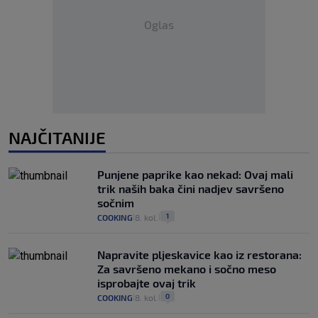
Oglas
NAJČITANIJE
Punjene paprike kao nekad: Ovaj mali
trik naših baka čini nadjev savršeno
sočnim
1
COOKING
8. kol.
|
|
Napravite pljeskavice kao iz restorana:
Za savršeno mekano i sočno meso
isprobajte ovaj trik
0
COOKING
8. kol.
|
|