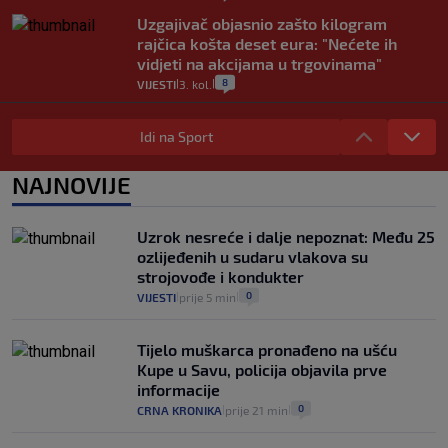
Uzgajivač objasnio zašto kilogram
rajčica košta deset eura: "Nećete ih
vidjeti na akcijama u trgovinama"
8
VIJESTI
3. kol.
|
|
Selidba je jedno od stresnijih iskustava.
Evo aktualnih cijena i nekoliko savjeta
Idi na Sport
da prođe što lakše i jeftinije
0
VIJESTI
2. kol.
NAJNOVIJE
|
|
Izračunali smo koliko košta putovanje
automobilom na Hvar iz Zagreba, a
Uzrok nesreće i dalje nepoznat: Među 25
koliko iz Osijeka
ozlijeđenih u sudaru vlakova su
14
VIJESTI
2. kol.
|
|
strojovođe i kondukter
0
VIJESTI
prije 5 min
|
|
Tijelo muškarca pronađeno na ušću
Kupe u Savu, policija objavila prve
informacije
0
CRNA KRONIKA
prije 21 min
|
|