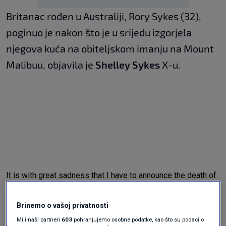
Britanac rođen u Australiji, Rory Sykes (32),
poginuo je nakon što je u srijedu izgorjela
njegova kuća na obiteljskom imanju na Mount
Malibuu, objavila je
Shelley Sykes
X-u.
It is with great sadness that I have to announce the death of
my beautiful son
@Rorysykes
to the Malibu fires yesterday.
I’m totally heart broken. British born Australian living in
Brinemo o vašoj privatnosti
America, a wonderful son, a gift born on mine & his
Mi i naši partneri
603
pohranjujemo osobne podatke, kao što su podaci o
grandmas birthday 29 July 92, Rory Callum…