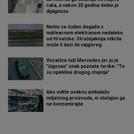
ruka, a nakon 20 godina dobio je
dijagnozu
Nešto se čudno događa s
nuklearnom elektranom nedaleko
od Hrvatske: Stručnjakinja otkrila
može li doći do najgoreg
Vozačica tuži Mercedes jer ju je
"žigosao" znak poznate tvrtke: "To
su opekline drugog stupnja"
Ako vidite ovakvu ambalažu
mliječnog proizvoda, ni slučajno ga
ne konzumirajte