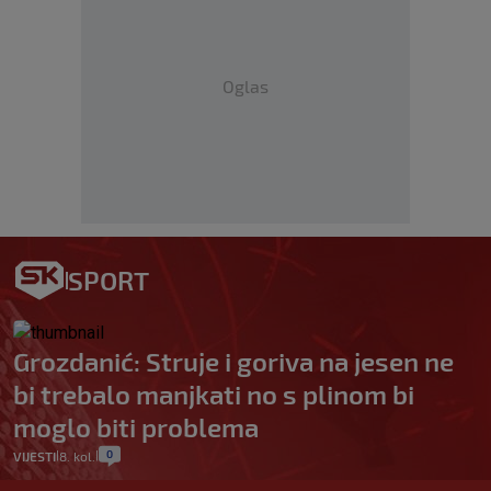
Oglas
SPORT
Grozdanić: Struje i goriva na jesen ne
bi trebalo manjkati no s plinom bi
moglo biti problema
0
VIJESTI
8. kol.
|
|