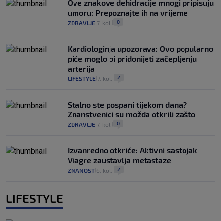
Ove znakove dehidracije mnogi pripisuju
umoru: Prepoznajte ih na vrijeme
0
ZDRAVLJE
7. kol.
|
|
Kardiologinja upozorava: Ovo popularno
piće moglo bi pridonijeti začepljenju
arterija
2
LIFESTYLE
7. kol.
|
|
Stalno ste pospani tijekom dana?
Znanstvenici su možda otkrili zašto
0
ZDRAVLJE
7. kol.
|
|
Izvanredno otkriće: Aktivni sastojak
Viagre zaustavlja metastaze
2
ZNANOST
6. kol.
|
|
LIFESTYLE