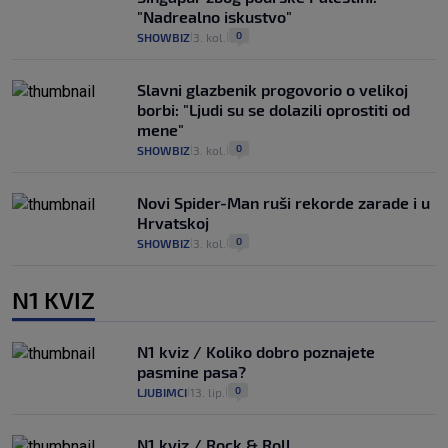
"Nadrealno iskustvo"
0
SHOWBIZ
3. kol.
|
|
Slavni glazbenik progovorio o velikoj
borbi: "Ljudi su se dolazili oprostiti od
mene"
0
SHOWBIZ
3. kol.
|
|
Novi Spider-Man ruši rekorde zarade i u
Hrvatskoj
0
SHOWBIZ
3. kol.
|
|
N1 KVIZ
N1 kviz / Koliko dobro poznajete
pasmine pasa?
0
LJUBIMCI
13. lip.
|
|
N1 kviz / Rock & Roll