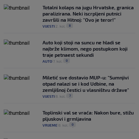
Totalni kolaps na jugu Hrvatske, granica
paralizirana. Neki iscrpljeni putnici
završili na Hitnoj: "Ovo je teror!"
8
VIJESTI
2. kol.
|
|
Auto koji stoji na suncu ne hladi se
najbrže klimom, nego postupkom koji
traje petnaest sekundi
0
AUTO
7. kol.
|
|
Miletić sve dostavio MUP-u: "Sumnjivi
otpad nalazi se i kod Udbine, na
zemljišnoj čestici u vlasništvu države"
7
VIJESTI
8. kol.
|
|
Toplinski val se vraća: Nakon bure, stižu
pljuskovi i grmljavina
0
VRIJEME
8. kol.
|
|