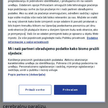
pregledavanju ili jedinstveni identifikatori, i pristupamo im na vašem
pic.twitter.com/X77xyk83gx
uređaju. Odabirom opcije Prihvaćam omogućit ćete tehnologije praćenja
koje podržavaju svrhe za čije pružanje mi i naši partneri obrađujemo
podatke. Ako su alati za praćenje onemogućeni, određeni sadržaj i oglasi
koje vidite možda više neće biti toliko relevantni za vas. Možete se vratiti
na ovaj izbornik kako biste izmijenili svoje odabire ili povukli pristanak u
bilo kojem trenutku klikom na Upravljaj postavkama poveznicu pri dnu
web-stranice [ili plutajuće ikone u donjem lijevom kutu web stranice, ako
— Shelley Sykes (@shelleysykes)
January 9, 2025
je primjenjivo]. Vaši će se odabiri primijeniti kako je opisano u dijelu Web-
mjesto. Za više pojedinosti pogledajte našu Politiku privatnosti.
Dodatne
informacije o vašoj privatnosti
Mi i naši partneri obrađujemo podatke kako bismo pružili
sljedeće:
Korištenje preciznih geolokacijskih podataka. Aktivno skeniranje
karakteristika uređaja za identifikaciju. Pohrana i/ili pristup podacima na
uređaju. Personalizirano oglašavanje i sadržaj, mjerenje oglašavanja i
sadržaja, uvidi u publiku i razvoj usluga.
Popis partnera (dobavljača)
Sina je u objavi opisala kao humanitarca i
strastvenog igrača RuneScapea koji je prošao
Prikaži svrhe
Prihvaćam
kroz brojne operacije i terapije kako bi liječio
cerebralnu paralizu.