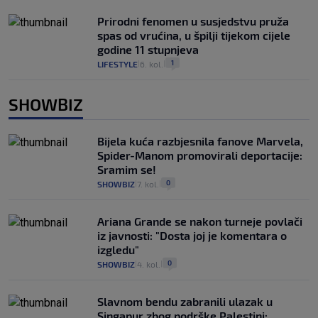
Prirodni fenomen u susjedstvu pruža
spas od vrućina, u špilji tijekom cijele
godine 11 stupnjeva
1
LIFESTYLE
6. kol.
|
|
SHOWBIZ
Bijela kuća razbjesnila fanove Marvela,
Spider-Manom promovirali deportacije:
Sramim se!
0
SHOWBIZ
7. kol.
|
|
Ariana Grande se nakon turneje povlači
iz javnosti: "Dosta joj je komentara o
izgledu"
0
SHOWBIZ
4. kol.
|
|
Slavnom bendu zabranili ulazak u
Singapur zbog podrške Palestini: