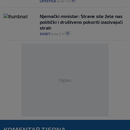
0
LIFESTYLE
prije 1 h
|
|
Njemački ministar: Strane sile žele nas
politički i društveno pokoriti izazivajući
strah
0
SVIJET
prije 2 h
|
|
Oglas
KOMENTAR TJEDNA