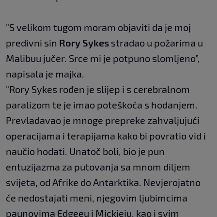
"S velikom tugom moram objaviti da je moj
predivni sin
Rory Sykes
stradao u požarima u
Malibuu jučer. Srce mi je potpuno slomljeno”,
napisala je majka.
"Rory Sykes rođen je slijep i s cerebralnom
paralizom te je imao poteškoća s hodanjem.
Prevladavao je mnoge prepreke zahvaljujući
operacijama i terapijama kako bi povratio vid i
naučio hodati. Unatoč boli, bio je pun
entuzijazma za putovanja sa mnom diljem
svijeta, od Afrike do Antarktika. Nevjerojatno
će nedostajati meni, njegovim ljubimcima
paunovima Edgeeu i Mickieju, kao i svim