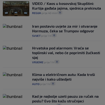
VIDEO / Kaos u kosovskoj Skupštini:
Kurtija gađala jajima, sjednica prekinuta
0
REGIJA
prije 40 min
|
|
Iran postavio uvjete za mir i otvaranje
Hormuza, čeka se Trumpov odgovor
0
SVIJET
prije 1 h
|
|
Hrvatska pod alarmom: Vraća se
toplinski val, nebo će poprimiti žućkasti
sjaj
0
VRIJEME
prije 1 h
|
|
Klima u električnom autu: Kada troši
najviše i kako uštedjeti
0
AUTO
prije 1 h
|
|
Kad je najbolje uzeti pauzu za ručak na
poslu? Evo što kažu stručnjaci