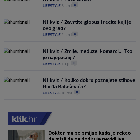
0
LIFESTYLE
8. lip.
|
|
N1 kviz / Zavrtite globus i recite koji je
ovo grad?
0
LIFESTYLE
2. lip.
|
|
N1 kviz / Zmije, meduze, komarci... Tko
je najopasniji?
0
LIFESTYLE
1. lip.
|
|
N1 kviz / Koliko dobro poznajete stihove
Đorđa Balaševića?
11
LIFESTYLE
18. svi.
|
|
Doktor mu se smijao kada je rekao
da misli da ga dodiruje nevidljiva