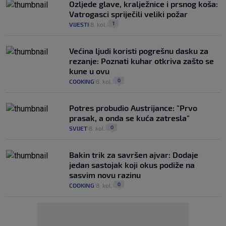
Ozljede glave, kralježnice i prsnog koša:
Vatrogasci spriječili veliki požar
1
VIJESTI
8. kol.
|
|
Većina ljudi koristi pogrešnu dasku za
rezanje: Poznati kuhar otkriva zašto se
kune u ovu
0
COOKING
8. kol.
|
|
Potres probudio Austrijance: "Prvo
prasak, a onda se kuća zatresla"
0
SVIJET
8. kol.
|
|
Bakin trik za savršen ajvar: Dodaje
jedan sastojak koji okus podiže na
sasvim novu razinu
0
COOKING
8. kol.
|
|