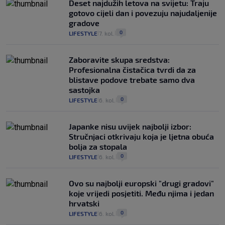
Deset najdužih letova na svijetu: Traju
gotovo cijeli dan i povezuju najudaljenije
gradove
0
LIFESTYLE
7. kol.
|
|
Zaboravite skupa sredstva:
Profesionalna čistačica tvrdi da za
blistave podove trebate samo dva
sastojka
0
LIFESTYLE
6. kol.
|
|
Japanke nisu uvijek najbolji izbor:
Stručnjaci otkrivaju koja je ljetna obuća
bolja za stopala
0
LIFESTYLE
6. kol.
|
|
Ovo su najbolji europski "drugi gradovi"
koje vrijedi posjetiti. Među njima i jedan
hrvatski
0
LIFESTYLE
6. kol.
|
|