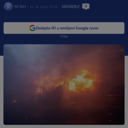
0
N1 BiH
SHOWBIZ
12. sij. 2025. 15:25
|
|
|
Dodajte N1 u omiljeni Google izvor
Više