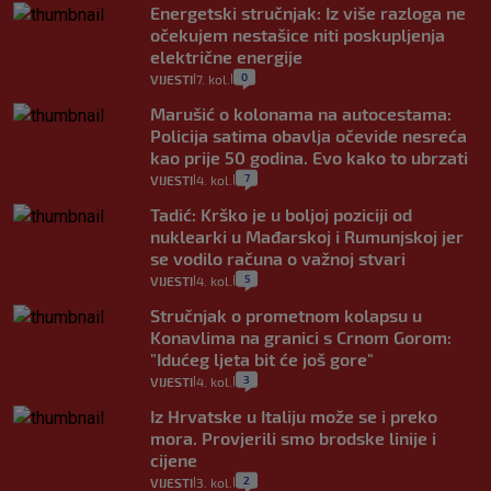
Energetski stručnjak: Iz više razloga ne
očekujem nestašice niti poskupljenja
električne energije
0
VIJESTI
7. kol.
|
|
Marušić o kolonama na autocestama:
Policija satima obavlja očevide nesreća
kao prije 50 godina. Evo kako to ubrzati
7
VIJESTI
4. kol.
|
|
Tadić: Krško je u boljoj poziciji od
nuklearki u Mađarskoj i Rumunjskoj jer
se vodilo računa o važnoj stvari
5
VIJESTI
4. kol.
|
|
Stručnjak o prometnom kolapsu u
Konavlima na granici s Crnom Gorom:
"Idućeg ljeta bit će još gore"
3
VIJESTI
4. kol.
|
|
Iz Hrvatske u Italiju može se i preko
mora. Provjerili smo brodske linije i
cijene
2
VIJESTI
3. kol.
|
|