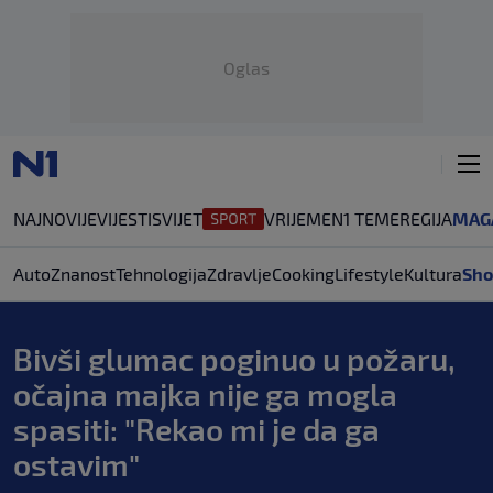
Oglas
NAJNOVIJE
VIJESTI
SVIJET
VRIJEME
N1 TEME
REGIJA
MAG
Auto
Znanost
Tehnologija
Zdravlje
Cooking
Lifestyle
Kultura
Sho
Bivši glumac poginuo u požaru,
očajna majka nije ga mogla
spasiti: "Rekao mi je da ga
ostavim"