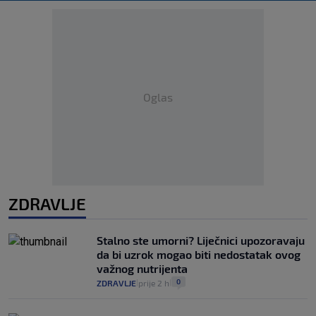
Oglas
ZDRAVLJE
Stalno ste umorni? Liječnici upozoravaju
da bi uzrok mogao biti nedostatak ovog
važnog nutrijenta
0
ZDRAVLJE
prije 2 h
|
|