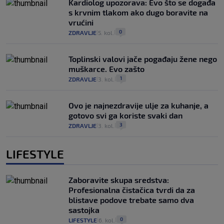
Kardiolog upozorava: Evo što se događa
s krvnim tlakom ako dugo boravite na
vrućini
0
ZDRAVLJE
5. kol.
|
|
Toplinski valovi jače pogađaju žene nego
muškarce. Evo zašto
1
ZDRAVLJE
3. kol.
|
|
Ovo je najnezdravije ulje za kuhanje, a
gotovo svi ga koriste svaki dan
3
ZDRAVLJE
3. kol.
|
|
LIFESTYLE
Zaboravite skupa sredstva:
Profesionalna čistačica tvrdi da za
blistave podove trebate samo dva
sastojka
0
LIFESTYLE
6. kol.
|
|