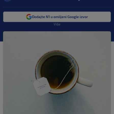
Dodajte N1 u omiljeni Google izvor
Više