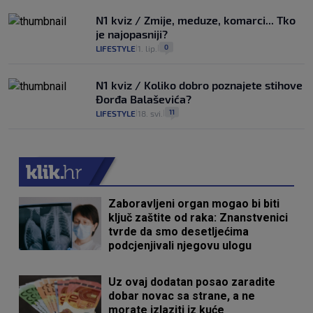
N1 kviz / Zmije, meduze, komarci... Tko
je najopasniji?
0
LIFESTYLE
1. lip.
|
|
N1 kviz / Koliko dobro poznajete stihove
Đorđa Balaševića?
11
LIFESTYLE
18. svi.
|
|
Zaboravljeni organ mogao bi biti
ključ zaštite od raka: Znanstvenici
tvrde da smo desetljećima
podcjenjivali njegovu ulogu
Uz ovaj dodatan posao zaradite
dobar novac sa strane, a ne
morate izlaziti iz kuće