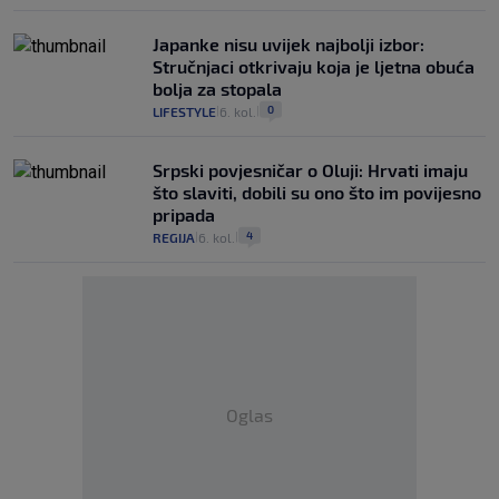
Japanke nisu uvijek najbolji izbor:
Stručnjaci otkrivaju koja je ljetna obuća
bolja za stopala
0
LIFESTYLE
6. kol.
|
|
Srpski povjesničar o Oluji: Hrvati imaju
što slaviti, dobili su ono što im povijesno
pripada
4
REGIJA
6. kol.
|
|
Oglas