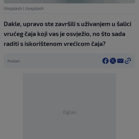
Unsplash
|
Unsplash
Dakle, upravo ste završili s uživanjem u šalici
vrućeg čaja koji vas je osvježio, no što sada
raditi s iskorištenom vrećicom čaja?
Podijeli
Oglas