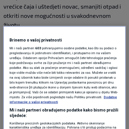
vrećice čaja i uštedjeti novac, smanjiti otpad i
otkriti nove mogućnosti u svakodnevnom
životu.
Brinemo o vašoj privatnosti
Neutralizirajte mirise
: Otvorite iskorištenu
Mi i naši partneri
603
pohranjujemo osobne podatke, kao što su podaci o
vrećicu čaja i ostavite da se listovi čaja osuše.
pregledavanju ili jedinstveni identifikatori, i pristupamo im na vašem
uređaju. Odabirom opcije Prihvaćam omogućit ćete tehnologije praćenja
Rasprostrite osušene listove na smrdljivim
koje podržavaju svrhe za čije pružanje mi i naši partneri obrađujemo
podatke. Ako su alati za praćenje onemogućeni, određeni sadržaj i oglasi
mjestima poput kante za smeće ili hladnjaka
koje vidite možda više neće biti toliko relevantni za vas. Možete se vratiti
na ovaj izbornik kako biste izmijenili svoje odabire ili povukli pristanak u
kako biste uklonili neugodne mirise i stvorili
bilo kojem trenutku klikom na Upravljaj postavkama poveznicu pri dnu
web-stranice [ili plutajuće ikone u donjem lijevom kutu web stranice, ako
svjež miris, posebno ako koristite čaj od
je primjenjivo]. Vaši će se odabiri primijeniti kako je opisano u dijelu Web-
paprene metvice ili cimeta. Osim toga,
mjesto. Za više pojedinosti pogledajte našu Politiku privatnosti.
Dodatne
informacije o vašoj privatnosti
osušene vrećice čaja mogu se koristiti za
Mi i naši partneri obrađujemo podatke kako bismo pružili
sljedeće:
dezodoriranje tepiha prije usisavanja, piše
All
Korištenje preciznih geolokacijskih podataka. Aktivno skeniranje
Recipes
.
karakteristika uređaja za identifikaciju. Pohrana i/ili pristup podacima na