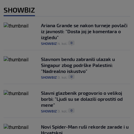
SHOWBIZ
Ariana Grande se nakon turneje povlači
iz javnosti: "Dosta joj je komentara o
izgledu"
0
SHOWBIZ
4. kol.
|
|
Slavnom bendu zabranili ulazak u
Singapur zbog podrške Palestini:
"Nadrealno iskustvo"
0
SHOWBIZ
3. kol.
|
|
Slavni glazbenik progovorio o velikoj
borbi: "Ljudi su se dolazili oprostiti od
mene"
0
SHOWBIZ
3. kol.
|
|
Novi Spider-Man ruši rekorde zarade i u
Hrvatskoj