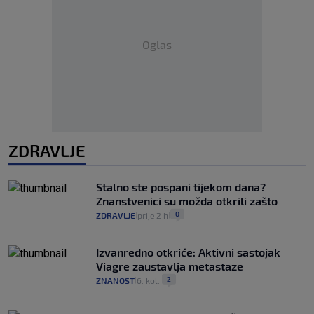
Oglas
ZDRAVLJE
Stalno ste pospani tijekom dana?
Znanstvenici su možda otkrili zašto
0
ZDRAVLJE
prije 2 h
|
|
Izvanredno otkriće: Aktivni sastojak
Viagre zaustavlja metastaze
2
ZNANOST
6. kol.
|
|