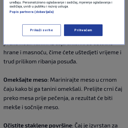
uređaju. Personalizirano oglašavanje i sadržaj, mjerenje oglašavanja i
sadržaja, uvidi u publiku i razvoj usluga.
Popis partnera (dobavljača)
Odmastite posuđe
: Za masno posuđe stavite
ga u sudoper s nekoliko iskorištenih vrećica
Prikaži svrhe
Prihvaćam
čaja i ostavite da se namače nekoliko sati ili
preko noći. Tanini iz čaja uklonit će ostatke
hrane i masnoću, čime ćete uštedjeti vrijeme i
trud prilikom ribanja posuđa.
Omekšajte meso
: Marinirajte meso u crnom
čaju kako bi ga tanini omekšali. Prelijte crni čaj
preko mesa prije pečenja, a rezultat će biti
mekše i sočnije meso.
Očistite staklene površine
: Čaj je izvrstan za