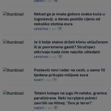
18
VIJESTI
6. kol.
|
|
Nekad ga je imala gotovo svaka kuća u
Jugoslaviji, a danas postiže cijenu od
nekoliko stotina eura
0
LIFESTYLE
5. kol.
|
|
Je li bolje stalno držati klimu uključenom
ili je povremeno gasiti? Stručnjaci
otkrivaju kada ćete najviše uštedjeti
0
LIFESTYLE
4. kol.
|
|
Postavili novi radar na cesti, u samo 10
tjedana prikupio milijune eura
1
SVIJET
5. kol.
|
|
Totalni kolaps na jugu Hrvatske, granica
paralizirana. Neki iscrpljeni putnici
završili na Hitnoj: "Ovo je teror!"
8
VIJESTI
2. kol.
|
|