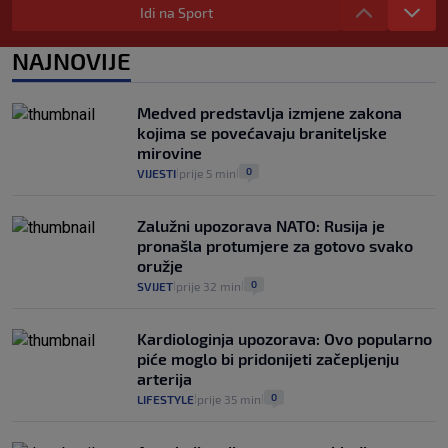
zdravstvenu iskaznicu". Kakva su prava
Idi na Sport
pacijenata izvan mjesta prebivališta?
1
VIJESTI
1. kol.
NAJNOVIJE
|
|
Provjerili smo "što ćemo onda" ako
Plenković na 15 dana ukine mjere: "Ne bi
Medved predstavlja izmjene zakona
se dogodilo ništa. Vlada se zaljubila u te
kojima se povećavaju braniteljske
intervencije"
mirovine
25
VIJESTI
30. srp.
|
|
0
VIJESTI
prije 5 min
|
|
Zalužni upozorava NATO: Rusija je
pronašla protumjere za gotovo svako
oružje
0
SVIJET
prije 32 min
|
|
Kardiologinja upozorava: Ovo popularno
piće moglo bi pridonijeti začepljenju
arterija
0
LIFESTYLE
prije 35 min
|
|