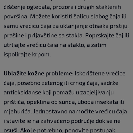
čišćenje ogledala, prozora i drugih staklenih
površina. Možete koristiti šalicu slabog čaja ili
samu vrećicu čaja za uklanjanje otisaka prstiju,
prašine i prljavštine sa stakla. Poprskajte čaj ili
utrljajte vrećicu čaja na staklo, a zatim
ispolirajte krpom.
Ublažite kožne probleme
: Iskorištene vrećice
čaja, posebno zelenog ili crnog čaja, sadrže
antioksidanse koji pomažu u zacjeljivanju
prištića, opeklina od sunca, uboda insekata ili
mjehurića. Jednostavno namočite vrećicu čaja
i stavite je na zahvaćeno područje dok se ne
osuši. Ako je potrebno, ponovite postupak.