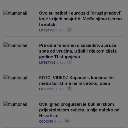
Ovo su najbolji europski "drugi gradovi"
koje vrijedi posjetiti. Među njima i jedan
hrvatski
0
LIFESTYLE
6. kol.
|
|
Prirodni fenomen u susjedstvu pruža
spas od vrućina, u špilji tijekom cijele
godine 11 stupnjeva
0
LIFESTYLE
6. kol.
|
|
FOTO, VIDEO/ Kupanje s konjima hit
među turistima na hrvatskoj obali
1
LIFESTYLE
6. kol.
|
|
Ovaj grad proglašen je kulinarskom
prijestolnicom svijeta, a nije daleko od
Hrvatske
0
COOKING
5. kol.
|
|