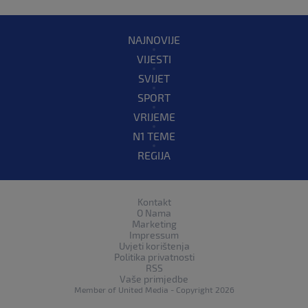
NAJNOVIJE
VIJESTI
SVIJET
SPORT
VRIJEME
N1 TEME
REGIJA
Kontakt
O Nama
Marketing
Impressum
Uvjeti korištenja
Politika privatnosti
RSS
Vaše primjedbe
Member of
United Media
- Copyright 2026