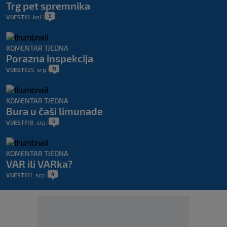
Trg pet spremnika
5
VIJESTI
1. kol.
|
|
KOMENTAR TJEDNA
Porazna inspekcija
11
VIJESTI
25. srp.
|
|
KOMENTAR TJEDNA
Bura u čaši limunade
0
VIJESTI
18. srp.
|
|
KOMENTAR TJEDNA
VAR ili VARka?
4
VIJESTI
11. srp.
|
|