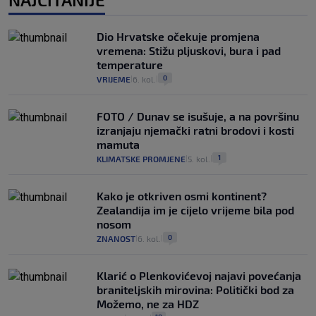
Dio Hrvatske očekuje promjena
vremena: Stižu pljuskovi, bura i pad
temperature
0
VRIJEME
6. kol.
|
|
FOTO / Dunav se isušuje, a na površinu
izranjaju njemački ratni brodovi i kosti
mamuta
1
KLIMATSKE PROMJENE
5. kol.
|
|
Kako je otkriven osmi kontinent?
Zealandija im je cijelo vrijeme bila pod
nosom
0
ZNANOST
6. kol.
|
|
Klarić o Plenkovićevoj najavi povećanja
braniteljskih mirovina: Politički bod za
Možemo, ne za HDZ