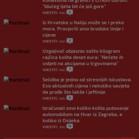
"Idućeg ljeta bit će još gore"
3
VIJESTI
4. kol.
|
|
Iz Hrvatske u Italiju može se i preko
mora. Provjerili smo brodske linije i
cijene
2
VIJESTI
3. kol.
|
|
Uzgajivač objasnio zašto kilogram
rajčica košta deset eura: "Nećete ih
vidjeti na akcijama u trgovinama"
7
VIJESTI
3. kol.
|
|
Selidba je jedno od stresnijih iskustava.
Evo aktualnih cijena i nekoliko savjeta
da prođe što lakše i jeftinije
0
VIJESTI
2. kol.
|
|
Izračunali smo koliko košta putovanje
automobilom na Hvar iz Zagreba, a
koliko iz Osijeka
14
VIJESTI
2. kol.
|
|
"Kći je otišla na more, a zaboravila