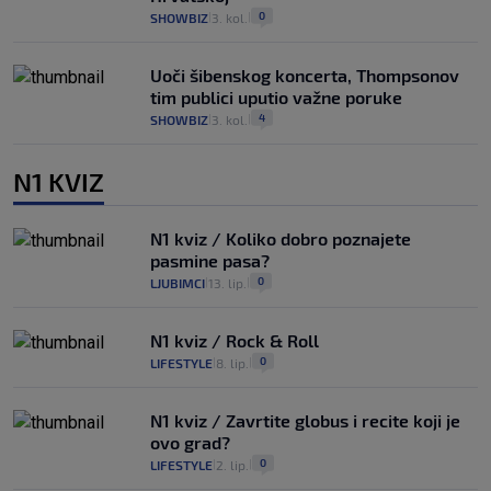
0
SHOWBIZ
3. kol.
|
|
Uoči šibenskog koncerta, Thompsonov
tim publici uputio važne poruke
4
SHOWBIZ
3. kol.
|
|
N1 KVIZ
N1 kviz / Koliko dobro poznajete
pasmine pasa?
0
LJUBIMCI
13. lip.
|
|
N1 kviz / Rock & Roll
0
LIFESTYLE
8. lip.
|
|
N1 kviz / Zavrtite globus i recite koji je
ovo grad?
0
LIFESTYLE
2. lip.
|
|