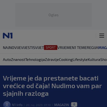
Oglas
NAJNOVIJE
VIJESTI
SVIJET
VRIJEME
N1 TEME
REGIJA
MAG
Auto
Znanost
Tehnologija
Zdravlje
Cooking
Lifestyle
Kultura
Sho
Vrijeme je da prestanete bacati
vrećice od čaja! Nudimo vam par
sjajnih razloga
0
N1 Info
MAGAZIN
20. ruj. 2023. 07:10
|
|
|