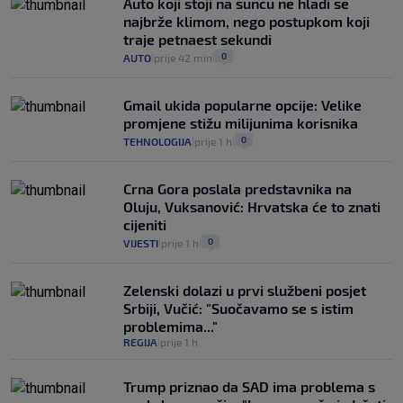
Auto koji stoji na suncu ne hladi se
najbrže klimom, nego postupkom koji
traje petnaest sekundi
0
AUTO
prije 42 min
|
|
Gmail ukida popularne opcije: Velike
promjene stižu milijunima korisnika
0
TEHNOLOGIJA
prije 1 h
|
|
Crna Gora poslala predstavnika na
Oluju, Vuksanović: Hrvatska će to znati
cijeniti
0
VIJESTI
prije 1 h
|
|
Zelenski dolazi u prvi službeni posjet
Srbiji, Vučić: "Suočavamo se s istim
problemima..."
REGIJA
prije 1 h
|
Trump priznao da SAD ima problema s