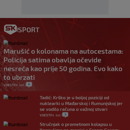
SPORT
Marušić o kolonama na autocestama:
Policija satima obavlja očevide
nesreća kao prije 50 godina. Evo kako
to ubrzati
6
VIJESTI
4. kol.
|
|
Tadić: Krško je u boljoj poziciji od
nuklearki u Mađarskoj i Rumunjskoj jer
se vodilo računa o važnoj stvari
5
VIJESTI
4. kol.
|
|
Stručnjak o prometnom kolapsu u
Konavlima na granici s Crnom Gorom: