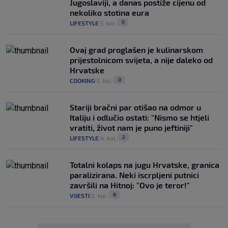
Jugoslaviji, a danas postiže cijenu od
nekoliko stotina eura
0
LIFESTYLE
5. kol.
|
|
Ovaj grad proglašen je kulinarskom
prijestolnicom svijeta, a nije daleko od
Hrvatske
0
COOKING
5. kol.
|
|
Stariji bračni par otišao na odmor u
Italiju i odlučio ostati: "Nismo se htjeli
vratiti, život nam je puno jeftiniji"
2
LIFESTYLE
4. kol.
|
|
Totalni kolaps na jugu Hrvatske, granica
paralizirana. Neki iscrpljeni putnici
završili na Hitnoj: "Ovo je teror!"
8
VIJESTI
2. kol.
|
|