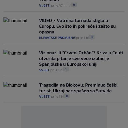
0
VIJESTI
prije 47 min.
|
|
VIDEO / Vatrena tornada stigla u
Europu: Evo što ih pokreće i zašto su
opasna
0
KLIMATSKE PROMJENE
prije 1 h
|
|
Vizionar ili "Crveni Orbán"? Kriza u Ceuti
otvorila pitanje sve veće izolacije
Španjolske u Europskoj uniji
1
SVIJET
prije 1 h
|
|
Tragedija na Biokovu: Preminuo češki
turist, Ukrajinac spašen sa Sutvida
0
VIJESTI
prije 1 h
|
|