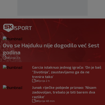
SPORT
Ovo se Hajduku nije dogodilo već šest
godina
SK
prije 2 h
|
Garcia istaknuo jednog igrača: ‘On je baš
“životinja”, zaustavljamo ga da ne
trenira tako’
SK
prije 2 h
|
Junak riječke pobjede priznao: ‘Nisam
zadovoljan, trebalo je biti barem dva
razlike’
SK
prije 48 min.
|