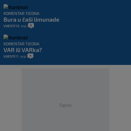
KOMENTAR TJEDNA
Bura u čaši limunade
0
VIJESTI
18. srp.
|
|
KOMENTAR TJEDNA
VAR ili VARka?
4
VIJESTI
11. srp.
|
|
Oglas