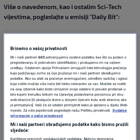
Više o navedenom, kao i ostalim Sci-Tech
vijestima, pogledajte u emisiji
"
Daily Bit
"
:
Teme
Brinemo o vašoj privatnosti
Mi i naši partneri
603
pohranjujemo osobne podatke, kao što su podaci o
DAILY BIT
KOKTELI
UREĐAJ
pregledavanju ili jedinstveni identifikatori, i pristupamo im na vašem
uređaju. Odabirom opcije Prihvaćam omogućit ćete tehnologije praćenja
koje podržavaju svrhe za čije pružanje mi i naši partneri obrađujemo
podatke. Ako su alati za praćenje onemogućeni, određeni sadržaj i oglasi
koje vidite možda više neće biti toliko relevantni za vas. Možete se vratiti
na ovaj izbornik kako biste izmijenili svoje odabire ili povukli pristanak u
bilo kojem trenutku klikom na Upravljaj postavkama poveznicu pri dnu
web-stranice [ili plutajuće ikone u donjem lijevom kutu web stranice, ako
je primjenjivo]. Vaši će se odabiri primijeniti kako je opisano u dijelu Web-
mjesto. Za više pojedinosti pogledajte našu Politiku privatnosti.
Dodatne
Oglas
informacije o vašoj privatnosti
Mi i naši partneri obrađujemo podatke kako bismo pružili
sljedeće:
Korištenje preciznih geolokacijskih podataka. Aktivno skeniranje