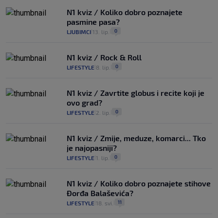
N1 kviz / Koliko dobro poznajete
pasmine pasa?
0
LJUBIMCI
13. lip.
|
|
N1 kviz / Rock & Roll
0
LIFESTYLE
8. lip.
|
|
N1 kviz / Zavrtite globus i recite koji je
ovo grad?
0
LIFESTYLE
2. lip.
|
|
N1 kviz / Zmije, meduze, komarci... Tko
je najopasniji?
0
LIFESTYLE
1. lip.
|
|
N1 kviz / Koliko dobro poznajete stihove
Đorđa Balaševića?
11
LIFESTYLE
18. svi.
|
|