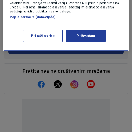
karakteristika uređaja za identifikaciju. Pohrana i/ili pristup podacima na
uređaju. Personalizirano oglašavanje i sadržaj, mjerenje oglašavanja i
sadržaja, uvidi u publiku i razvoj usluga.
Popis partnera (dobavljača)
KAKVO JE TVOJE MIŠLJENJE O OVOME?
Pridruži se raspravi ili pročitaj komentare
Prikaži svrhe
Prihvaćam
Budi prvi koji će ostaviti komentar
Pratite nas na društvenim mrežama