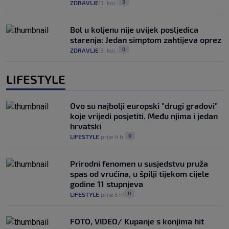
3
ZDRAVLJE
3. kol.
|
|
Bol u koljenu nije uvijek posljedica
starenja: Jedan simptom zahtijeva oprez
0
ZDRAVLJE
3. kol.
|
|
LIFESTYLE
Ovo su najbolji europski "drugi gradovi"
koje vrijedi posjetiti. Među njima i jedan
hrvatski
0
LIFESTYLE
prije 4 h
|
|
Prirodni fenomen u susjedstvu pruža
spas od vrućina, u špilji tijekom cijele
godine 11 stupnjeva
0
LIFESTYLE
prije 5 h
|
|
FOTO, VIDEO/ Kupanje s konjima hit