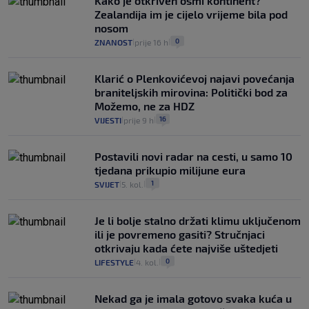
Kako je otkriven osmi kontinent?
Zealandija im je cijelo vrijeme bila pod
nosom
0
ZNANOST
prije 16 h
|
|
Klarić o Plenkovićevoj najavi povećanja
braniteljskih mirovina: Politički bod za
Možemo, ne za HDZ
16
VIJESTI
prije 9 h
|
|
Postavili novi radar na cesti, u samo 10
tjedana prikupio milijune eura
1
SVIJET
5. kol.
|
|
Je li bolje stalno držati klimu uključenom
ili je povremeno gasiti? Stručnjaci
otkrivaju kada ćete najviše uštedjeti
0
LIFESTYLE
4. kol.
|
|
Nekad ga je imala gotovo svaka kuća u