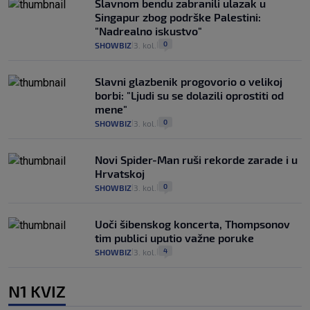
Slavnom bendu zabranili ulazak u
Singapur zbog podrške Palestini:
"Nadrealno iskustvo"
0
SHOWBIZ
3. kol.
|
|
Slavni glazbenik progovorio o velikoj
borbi: "Ljudi su se dolazili oprostiti od
mene"
0
SHOWBIZ
3. kol.
|
|
Novi Spider-Man ruši rekorde zarade i u
Hrvatskoj
0
SHOWBIZ
3. kol.
|
|
Uoči šibenskog koncerta, Thompsonov
tim publici uputio važne poruke
4
SHOWBIZ
3. kol.
|
|
N1 KVIZ