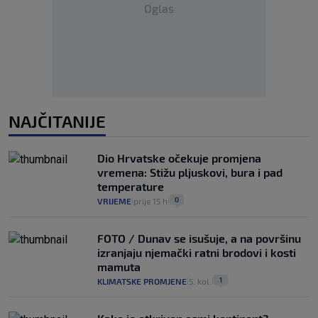
Oglas
NAJČITANIJE
Dio Hrvatske očekuje promjena
vremena: Stižu pljuskovi, bura i pad
temperature
0
VRIJEME
prije 15 h
|
|
FOTO / Dunav se isušuje, a na površinu
izranjaju njemački ratni brodovi i kosti
mamuta
1
KLIMATSKE PROMJENE
5. kol.
|
|