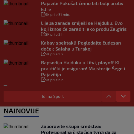
Pajaziti: Pokušat ćemo biti bolji protiv
Istre
SK
prije 31 min.
|
Lijepa zarada smiješi se Hajduku: Evo
koji iznos će zaraditi ako prođu Žalgiris
SK
prije 2 h
|
Kakav spektakl! Pogledajte čudesan
doček Salaha u Turskoj
SK
prije 1 h
|
Rapsodija Hajduka u Litvi, playoff KL
praktički je osiguran! Majstorije Šege i
Pajazitija
SK
prije 6 h
|
Neočekivani problemi za Dinamo:
Mišićeva zamjena zapela u Beogradu
Idi na Sport
SK
prije 1 h
|
Rijeka u Finsku nosi minimalnu prednost,
NAJNOVIJE
bivši vratar Dinama spriječio veću
razliku
SK
prije 2 h
Zaboravite skupa sredstva:
|
Profesionalna čistačica tvrdi da za