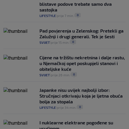
blistave podove trebate samo dva
sastojka
0
LIFESTYLE
prije 7 min.
|
|
Pad povjerenja u Zelenskog: Pretekli ga
Zalužnji i drugi generali. Tek je šesti
0
SVIJET
prije 15 min.
|
|
Cijene na tržištu nekretnina i dalje rastu,
u Njemačkoj opet poskupjeli stanovi i
obiteljske kuće
0
SVIJET
prije 26 min.
|
|
Japanke nisu uvijek najbolji izbor:
Stručnjaci otkrivaju koja je ljetna obuća
bolja za stopala
0
LIFESTYLE
prije 34 min.
|
|
I nuklearne elektrane pogođene su
vrućinom