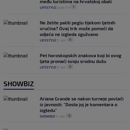
među turistima na hrvatskoj obali
1
LIFESTYLE
prije 5 h
|
|
Ne želite paliti peglu tijekom ljetnih
vrućina? Ovaj trik može pomoći da
odjeća ne izgleda zgužvano
0
LIFESTYLE
5. kol.
|
|
Pet horoskopskih znakova koji bi ovog
ljeta pronaći svoju srodnu dušu
0
LIFESTYLE
5. kol.
|
|
SHOWBIZ
Ariana Grande se nakon turneje povlači
iz javnosti: "Dosta joj je komentara o
izgledu"
0
SHOWBIZ
4. kol.
|
|