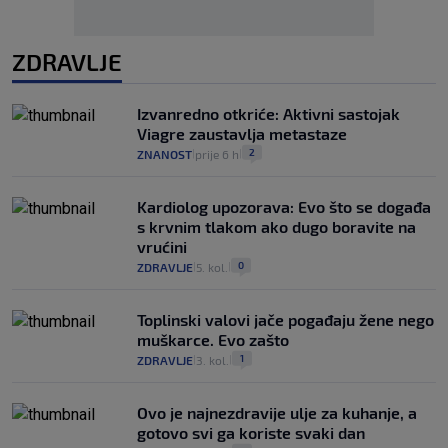
ZDRAVLJE
Izvanredno otkriće: Aktivni sastojak
Viagre zaustavlja metastaze
2
ZNANOST
prije 6 h
|
|
Kardiolog upozorava: Evo što se događa
s krvnim tlakom ako dugo boravite na
vrućini
0
ZDRAVLJE
5. kol.
|
|
Toplinski valovi jače pogađaju žene nego
muškarce. Evo zašto
1
ZDRAVLJE
3. kol.
|
|
Ovo je najnezdravije ulje za kuhanje, a
gotovo svi ga koriste svaki dan