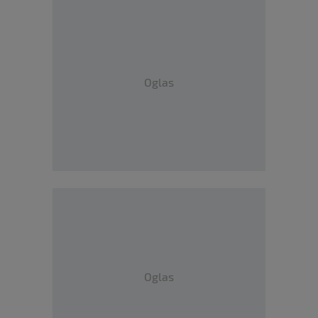
Oglas
Oglas