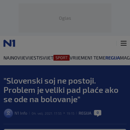
Oglas
NAJNOVIJE
VIJESTI
SVIJET
VRIJEME
N1 TEME
REGIJA
MAG
"Slovenski soj ne postoji.
Problem je veliki pad plaće ako
se ode na bolovanje"
0
N1 Info
REGIJA
04. velj. 2021. 17:55
19:15
|
>
|
|