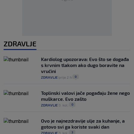
ZDRAVLJE
Kardiolog upozorava: Evo što se događa
s krvnim tlakom ako dugo boravite na
vrućini
0
ZDRAVLJE
prije 2 h
|
|
Toplinski valovi jače pogađaju žene nego
muškarce. Evo zašto
0
ZDRAVLJE
3. kol.
|
|
Ovo je najnezdravije ulje za kuhanje, a
gotovo svi ga koriste svaki dan
3
ZDRAVLJE
3. kol.
|
|