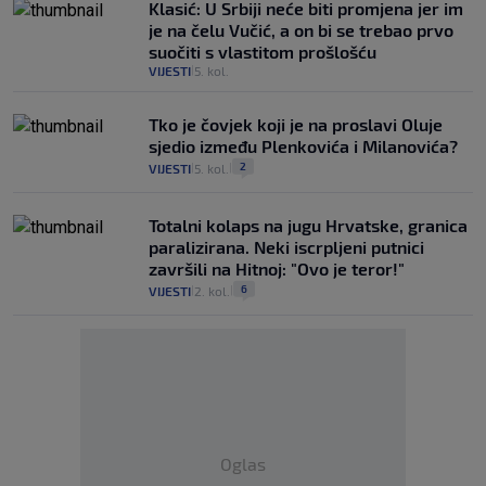
Klasić: U Srbiji neće biti promjena jer im
je na čelu Vučić, a on bi se trebao prvo
suočiti s vlastitom prošlošću
VIJESTI
5. kol.
|
Tko je čovjek koji je na proslavi Oluje
sjedio između Plenkovića i Milanovića?
2
VIJESTI
5. kol.
|
|
Totalni kolaps na jugu Hrvatske, granica
paralizirana. Neki iscrpljeni putnici
završili na Hitnoj: "Ovo je teror!"
6
VIJESTI
2. kol.
|
|
Oglas