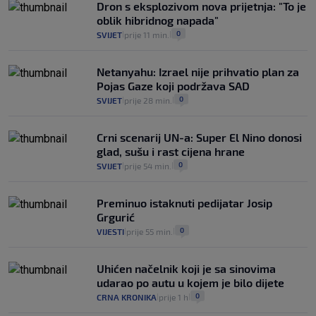
Dron s eksplozivom nova prijetnja: "To je
oblik hibridnog napada"
0
SVIJET
prije 11 min.
|
|
Netanyahu: Izrael nije prihvatio plan za
Pojas Gaze koji podržava SAD
0
SVIJET
prije 28 min.
|
|
Crni scenarij UN-a: Super El Nino donosi
glad, sušu i rast cijena hrane
0
SVIJET
prije 54 min.
|
|
Preminuo istaknuti pedijatar Josip
Grgurić
0
VIJESTI
prije 55 min.
|
|
Uhićen načelnik koji je sa sinovima
udarao po autu u kojem je bilo dijete
0
CRNA KRONIKA
prije 1 h
|
|