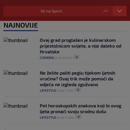
Provjerili smo "što ćemo onda" ako
Plenković na 15 dana ukine mjere: "Ne bi
Idi na Sport
se dogodilo ništa. Vlada se zaljubila u te
intervencije"
NAJNOVIJE
25
VIJESTI
30. srp.
|
|
Analitičar o Mostu: Oni su u yin-yang
Ovaj grad proglašen je kulinarskom
poziciji i imaju drugog najpoznatijeg
prijestolnicom svijeta, a nije daleko od
bravara u povijesti Hrvatske
Hrvatske
16
VIJESTI
30. srp.
|
|
0
COOKING
prije 0 min.
|
|
Ne želite paliti peglu tijekom ljetnih
vrućina? Ovaj trik može pomoći da
odjeća ne izgleda zgužvano
0
LIFESTYLE
prije 1 min.
|
|
Pet horoskopskih znakova koji bi ovog
ljeta pronaći svoju srodnu dušu
0
LIFESTYLE
prije 3 min.
|
|