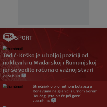
SPORT
Tadić: Krško je u boljoj poziciji od
nuklearki u Mađarskoj i Rumunjskoj
jer se vodilo računa o važnoj stvari
2
VIJESTI
4. kol.
|
|
Stručnjak o prometnom kolapsu u
Konavlima na granici s Crnom Gorom:
"Idućeg ljeta bit će još gore"
3
VIJESTI
4. kol.
|
|