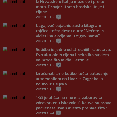
Iz Hrvatske u Italiju može se i preko
mora. Provjerili smo brodske linije i
cijene
2
VIJESTI
3. kol.
|
|
Uzgajivač objasnio zašto kilogram
rajčica košta deset eura: "Nećete ih
vidjeti na akcijama u trgovinama"
7
VIJESTI
3. kol.
|
|
Selidba je jedno od stresnijih iskustava.
Evo aktualnih cijena i nekoliko savjeta
da prođe što lakše i jeftinije
0
VIJESTI
2. kol.
|
|
Izračunali smo koliko košta putovanje
automobilom na Hvar iz Zagreba, a
koliko iz Osijeka
14
VIJESTI
2. kol.
|
|
"Kći je otišla na more, a zaboravila
zdravstvenu iskaznicu". Kakva su prava
pacijenata izvan mjesta prebivališta?
1
VIJESTI
1. kol.
|
|