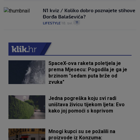
N1 kviz / Koliko dobro poznajete stihove
Đorđa Balaševića?
11
LIFESTYLE
18. svi.
|
|
SpaceX-ova raketa poletjela je
prema Mjesecu: Pogodila je ga je
brzinom "sedam puta brže od
zvuka"
Jedna pogreška koju svi radi
uništava živicu tijekom ljeta: Evo
kako joj pomoći s koprivom
Mnogi kupci su se požalili na
proizvode iz Konzuma: