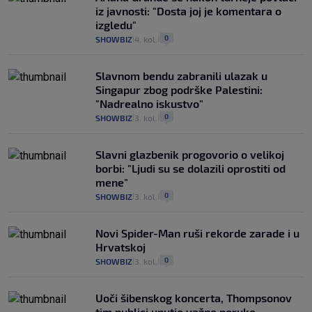
iz javnosti: "Dosta joj je komentara o
izgledu"
0
SHOWBIZ
4. kol.
|
|
Slavnom bendu zabranili ulazak u
Singapur zbog podrške Palestini:
"Nadrealno iskustvo"
0
SHOWBIZ
3. kol.
|
|
Slavni glazbenik progovorio o velikoj
borbi: "Ljudi su se dolazili oprostiti od
mene"
0
SHOWBIZ
3. kol.
|
|
Novi Spider-Man ruši rekorde zarade i u
Hrvatskoj
0
SHOWBIZ
3. kol.
|
|
Uoči šibenskog koncerta, Thompsonov
tim publici uputio važne poruke