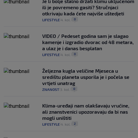
Je li bolje stalno držati klimu uključenom
ili je povremeno gasiti? Stručnjaci
otkrivaju kada ćete najviše uštedjeti
0
LIFESTYLE
4. kol.
|
|
VIDEO / Pedeset godina sam je slagao
kamenje i izgradio dvorac od 48 metara,
a ulaz je i danas besplatan
0
LIFESTYLE
4. kol.
|
|
Željezna kugla veličine Mjeseca u
središtu planeta usporila je i počela se
vrtjeti unatrag
0
ZNANOST
3. kol.
|
|
Klima-uređaji nam olakšavaju vrućine,
ali znanstvenici upozoravaju da bi nas
mogli uništiti
2
LIFESTYLE
4. kol.
|
|