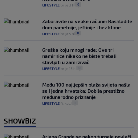
0
LIFESTYLE
prije 3 h
|
|
Zaboravite na velike račune: Rashladite
dom pametnije, jeftinije i bez klime
0
LIFESTYLE
prije 5 h
|
|
Greška koju mnogi rade: Ove tri
namirnice nikako ne biste trebali
stavljati u zamrzivač
0
LIFESTYLE
prije 15 h
|
|
Među 100 najljepših plaža svijeta našla
se i jedna hrvatska: Dobila prestižno
međunarodno priznanje
1
LIFESTYLE
4. kol.
|
|
SHOWBIZ
Ariana Grande se nakon turneje povlači