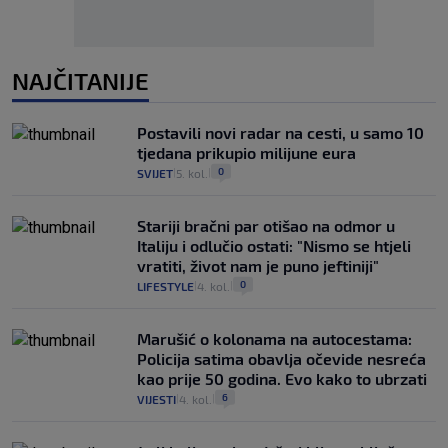
NAJČITANIJE
Postavili novi radar na cesti, u samo 10
tjedana prikupio milijune eura
0
SVIJET
5. kol.
|
|
Stariji bračni par otišao na odmor u
Italiju i odlučio ostati: "Nismo se htjeli
vratiti, život nam je puno jeftiniji"
0
LIFESTYLE
4. kol.
|
|
Marušić o kolonama na autocestama:
Policija satima obavlja očevide nesreća
kao prije 50 godina. Evo kako to ubrzati
6
VIJESTI
4. kol.
|
|