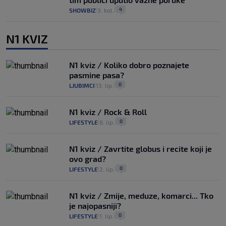
4
SHOWBIZ
3. kol.
|
|
N1 KVIZ
N1 kviz / Koliko dobro poznajete
pasmine pasa?
0
LJUBIMCI
13. lip.
|
|
N1 kviz / Rock & Roll
0
LIFESTYLE
8. lip.
|
|
N1 kviz / Zavrtite globus i recite koji je
ovo grad?
0
LIFESTYLE
2. lip.
|
|
N1 kviz / Zmije, meduze, komarci... Tko
je najopasniji?
0
LIFESTYLE
1. lip.
|
|