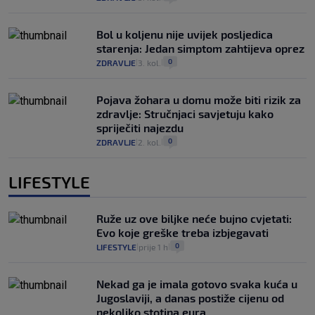
Bol u koljenu nije uvijek posljedica
starenja: Jedan simptom zahtijeva oprez
0
ZDRAVLJE
3. kol.
|
|
Pojava žohara u domu može biti rizik za
zdravlje: Stručnjaci savjetuju kako
spriječiti najezdu
0
ZDRAVLJE
2. kol.
|
|
LIFESTYLE
Ruže uz ove biljke neće bujno cvjetati:
Evo koje greške treba izbjegavati
0
LIFESTYLE
prije 1 h
|
|
Nekad ga je imala gotovo svaka kuća u
Jugoslaviji, a danas postiže cijenu od
nekoliko stotina eura