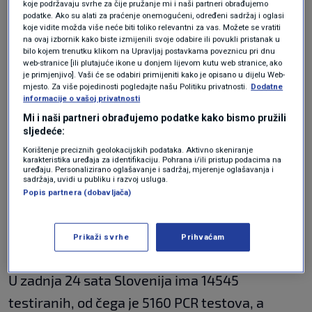
koje podržavaju svrhe za čije pružanje mi i naši partneri obrađujemo
kritike, kaže Cirman.
podatke. Ako su alati za praćenje onemogućeni, određeni sadržaj i oglasi
koje vidite možda više neće biti toliko relevantni za vas. Možete se vratiti
na ovaj izbornik kako biste izmijenili svoje odabire ili povukli pristanak u
Puno se testira - ali
bilo kojem trenutku klikom na Upravljaj postavkama poveznicu pri dnu
web-stranice [ili plutajuće ikone u donjem lijevom kutu web stranice, ako
je primjenjivo]. Vaši će se odabiri primijeniti kako je opisano u dijelu Web-
testovima loše kvalitete
mjesto. Za više pojedinosti pogledajte našu Politiku privatnosti.
Dodatne
informacije o vašoj privatnosti
Mi i naši partneri obrađujemo podatke kako bismo pružili
sljedeće:
Cirman objašnjava da se ljude testira brzim
Korištenje preciznih geolokacijskih podataka. Aktivno skeniranje
karakteristika uređaja za identifikaciju. Pohrana i/ili pristup podacima na
testovima lošije kvalitete pa navodi primjer
uređaju. Personalizirano oglašavanje i sadržaj, mjerenje oglašavanja i
sadržaja, uvidi u publiku i razvoj usluga.
brojnih učitelja, koji su bili pozitivni, dok je PCR
Popis partnera (dobavljača)
pokazao da su negativni. Statistika ih je
ubrajala u pozitivne, dodaje.
Prikaži svrhe
Prihvaćam
U zadnja 24 sata Slovenija ima 14545
testiranih, od čega je 5160 PCR testova, a