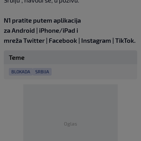
Srbiju", navodi se, u pozivu.
N1 pratite putem aplikacija
za
Android
|
iPhone/iPad
i
mreža
Twitter
|
Facebook
|
Instagram
|
TikTok
.
Teme
BLOKADA
SRBIJA
Oglas