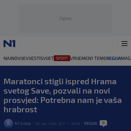
Oglas
NAJNOVIJE
VIJESTI
SVIJET
VRIJEME
N1 TEME
REGIJA
MAG
Maratonci stigli ispred Hrama
svetog Save, pozvali na novi
prosvjed: Potrebna nam je vaša
hrabrost
0
N1 Srbija
REGIJA
09. velj. 2025. 18:17
20:59
|
>
|
|