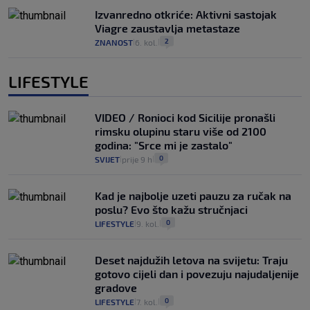
Izvanredno otkriće: Aktivni sastojak
Viagre zaustavlja metastaze
2
ZNANOST
6. kol.
|
|
LIFESTYLE
VIDEO / Ronioci kod Sicilije pronašli
rimsku olupinu staru više od 2100
godina: "Srce mi je zastalo"
0
SVIJET
prije 9 h
|
|
Kad je najbolje uzeti pauzu za ručak na
poslu? Evo što kažu stručnjaci
0
LIFESTYLE
9. kol.
|
|
Deset najdužih letova na svijetu: Traju
gotovo cijeli dan i povezuju najudaljenije
gradove
0
LIFESTYLE
7. kol.
|
|