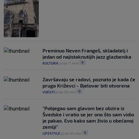
Preminuo Neven Frangeš, skladatelj i
jedan od najistaknutijih jazz glazbenika
0
KULTURA
prije 17 min
|
|
Završavaju se radovi, poznato je kada će
pruga Križevci - Bjelovar biti otvorena
0
VIJESTI
prije 35 min
|
|
"Pobjegao sam glavom bez obzira iz
Švedske i vratio se jer ono što sam vidio
je pakao. Evo kako sam živio u obećanoj
zemlji“
0
LIFESTYLE
prije 45 min
|
|