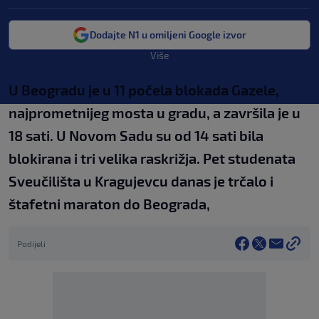
Dodajte N1 u omiljeni Google izvor
Više
U Beogradu je u 11 počela blokada Gazele,
najprometnijeg mosta u gradu, a završila je u
18 sati. U Novom Sadu su od 14 sati bila
blokirana i tri velika raskrižja. Pet studenata
Sveučilišta u Kragujevcu danas je trčalo i
štafetni maraton do Beograda,
Podijeli