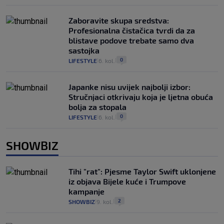
Zaboravite skupa sredstva:
Profesionalna čistačica tvrdi da za
blistave podove trebate samo dva
sastojka
0
LIFESTYLE
6. kol.
|
|
Japanke nisu uvijek najbolji izbor:
Stručnjaci otkrivaju koja je ljetna obuća
bolja za stopala
0
LIFESTYLE
6. kol.
|
|
SHOWBIZ
Tihi "rat": Pjesme Taylor Swift uklonjene
iz objava Bijele kuće i Trumpove
kampanje
2
SHOWBIZ
9. kol.
|
|