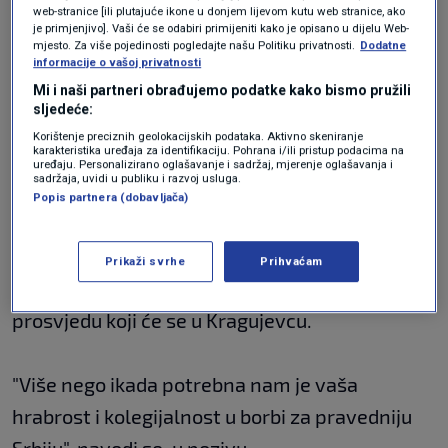
web-stranice [ili plutajuće ikone u donjem lijevom kutu web stranice, ako
Maratonci su stigli ispred Hrama Svetog Save.
je primjenjivo]. Vaši će se odabiri primijeniti kako je opisano u dijelu Web-
mjesto. Za više pojedinosti pogledajte našu Politiku privatnosti.
Dodatne
Na platou ispred Hrama dočekao ih je veliki
informacije o vašoj privatnosti
Mi i naši partneri obrađujemo podatke kako bismo pružili
broj okupljenih učenika i građana.
sljedeće:
Korištenje preciznih geolokacijskih podataka. Aktivno skeniranje
karakteristika uređaja za identifikaciju. Pohrana i/ili pristup podacima na
Maratonci su ispraćeni pljeskom.
uređaju. Personalizirano oglašavanje i sadržaj, mjerenje oglašavanja i
sadržaja, uvidi u publiku i razvoj usluga.
Popis partnera (dobavljača)
Okupljenima je pročitan poziv studenata iz
Kragujevca Oni su pozvali studente iz
Prikaži svrhe
Prihvaćam
Beograda i drugih gradova da im se pridruže na
prosvjedu koji će se u Kragujevcu.
"Više nego ikada potrebna nam je vaša
hrabrost i kolegijalnost u borbi za pravedniju