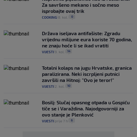
Za savršeno mekano i sočno meso
isprobajte ovaj trik
0
COOKING
8. kol.
|
|
Država iseljava antifašiste: Zgradu
vrijednu milijune eura koriste 70 godina,
ne znaju hoće li se ikad vratiti
14
VIJESTI
9. kol.
|
|
Totalni kolaps na jugu Hrvatske, granica
paralizirana. Neki iscrpljeni putnici
završili na Hitnoj: "Ovo je teror!"
10
VIJESTI
2. kol.
|
|
Bosilj: Slučaj opasnog otpada u Gospiću
tiče se i Varaždina. Najodgovorniji za
ovo stanje je Plenković
6
VIJESTI
prije 7 h
|
|