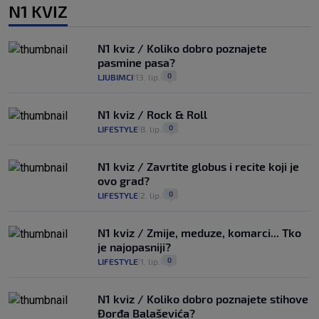
N1 KVIZ
N1 kviz / Koliko dobro poznajete
pasmine pasa?
0
LJUBIMCI
13. lip.
|
|
N1 kviz / Rock & Roll
0
LIFESTYLE
8. lip.
|
|
N1 kviz / Zavrtite globus i recite koji je
ovo grad?
0
LIFESTYLE
2. lip.
|
|
N1 kviz / Zmije, meduze, komarci... Tko
je najopasniji?
0
LIFESTYLE
1. lip.
|
|
N1 kviz / Koliko dobro poznajete stihove
Đorđa Balaševića?