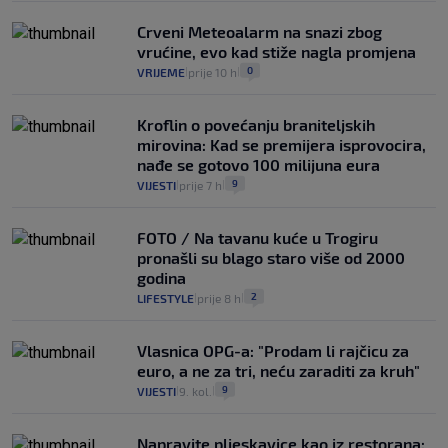
Crveni Meteoalarm na snazi zbog
vrućine, evo kad stiže nagla promjena
0
VRIJEME
prije 10 h
|
|
Kroflin o povećanju braniteljskih
mirovina: Kad se premijera isprovocira,
nađe se gotovo 100 milijuna eura
9
VIJESTI
prije 7 h
|
|
FOTO / Na tavanu kuće u Trogiru
pronašli su blago staro više od 2000
godina
2
LIFESTYLE
prije 8 h
|
|
Vlasnica OPG-a: "Prodam li rajčicu za
euro, a ne za tri, neću zaraditi za kruh"
9
VIJESTI
9. kol.
|
|
Napravite pljeskavice kao iz restorana: