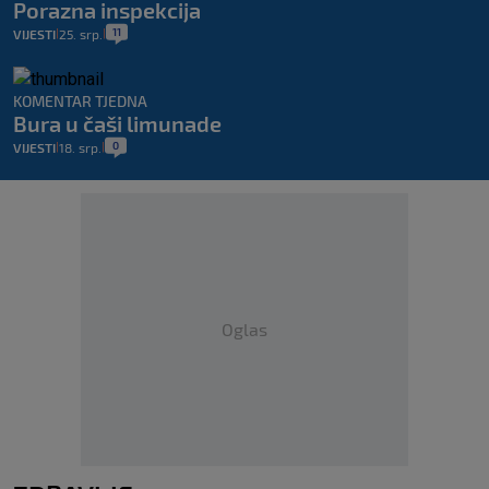
Porazna inspekcija
11
VIJESTI
25. srp.
|
|
KOMENTAR TJEDNA
Bura u čaši limunade
0
VIJESTI
18. srp.
|
|
Oglas