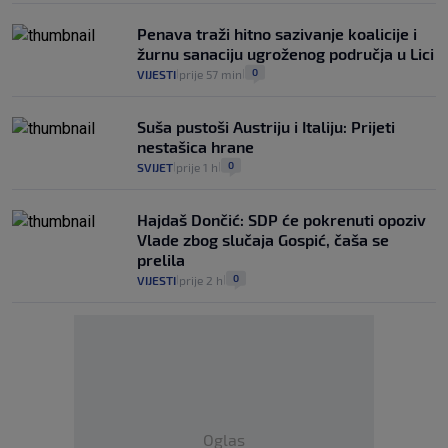
Penava traži hitno sazivanje koalicije i
žurnu sanaciju ugroženog područja u Lici
0
VIJESTI
prije 57 min
|
|
Suša pustoši Austriju i Italiju: Prijeti
nestašica hrane
0
SVIJET
prije 1 h
|
|
Hajdaš Dončić: SDP će pokrenuti opoziv
Vlade zbog slučaja Gospić, čaša se
prelila
0
VIJESTI
prije 2 h
|
|
Oglas