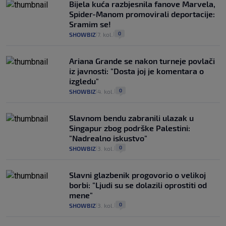
Bijela kuća razbjesnila fanove Marvela,
Spider-Manom promovirali deportacije:
Sramim se!
0
SHOWBIZ
7. kol.
|
|
Ariana Grande se nakon turneje povlači
iz javnosti: "Dosta joj je komentara o
izgledu"
0
SHOWBIZ
4. kol.
|
|
Slavnom bendu zabranili ulazak u
Singapur zbog podrške Palestini:
"Nadrealno iskustvo"
0
SHOWBIZ
3. kol.
|
|
Slavni glazbenik progovorio o velikoj
borbi: "Ljudi su se dolazili oprostiti od
mene"
0
SHOWBIZ
3. kol.
|
|