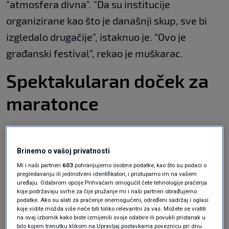
"atmosfera divna". "Da su institucije
organizirane kao što je današnji skup, sve bi
izgledalo drugačije", istaknuo je. “Ovo je
građanski festival”, rekao je muškarac.
Spektakularan doček za
maratonce
Pet studenata Sveučilišta u Kragujevcu danas
Brinemo o vašoj privatnosti
trči štafetni maraton do Beograda, kako bi
Mi i naši partneri
603
pohranjujemo osobne podatke, kao što su podaci o
pregledavanju ili jedinstveni identifikatori, i pristupamo im na vašem
svojim kolegama iz Novog Sada, Niša i
uređaju. Odabirom opcije Prihvaćam omogućit ćete tehnologije praćenja
koje podržavaju svrhe za čije pružanje mi i naši partneri obrađujemo
Beograda uručili pozivnice za prosvjed koji će
podatke. Ako su alati za praćenje onemogućeni, određeni sadržaj i oglasi
koje vidite možda više neće biti toliko relevantni za vas. Možete se vratiti
se u Kragujevcu održati 15. veljače.
na ovaj izbornik kako biste izmijenili svoje odabire ili povukli pristanak u
bilo kojem trenutku klikom na Upravljaj postavkama poveznicu pri dnu