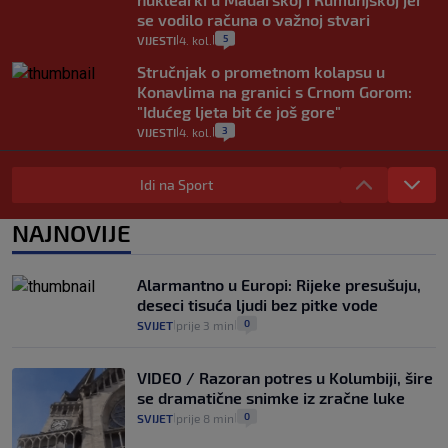
se vodilo računa o važnoj stvari
5
VIJESTI
4. kol.
|
|
Stručnjak o prometnom kolapsu u
Konavlima na granici s Crnom Gorom:
"Idućeg ljeta bit će još gore"
3
VIJESTI
4. kol.
|
|
Iz Hrvatske u Italiju može se i preko
mora. Provjerili smo brodske linije i
Idi na Sport
cijene
2
VIJESTI
3. kol.
NAJNOVIJE
|
|
Uzgajivač objasnio zašto kilogram
rajčica košta deset eura: "Nećete ih
Alarmantno u Europi: Rijeke presušuju,
vidjeti na akcijama u trgovinama"
deseci tisuća ljudi bez pitke vode
8
VIJESTI
3. kol.
|
|
0
SVIJET
prije 3 min
|
|
VIDEO / Razoran potres u Kolumbiji, šire
se dramatične snimke iz zračne luke
0
SVIJET
prije 8 min
|
|