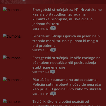
Energetski stručnjak za N1: Hrvatska ne
kasni s prilagodbom zgrada na
klimatske promjene, ali sve ovisi o
jednom faktoru
2
VIJESTI
9. kol.
|
|
Grozdanić: Struje i goriva na jesen ne bi
trebalo manjkati no s plinom bi moglo
biti problema
0
VIJESTI
8. kol.
|
|
Energetski stručnjak: Iz više razloga ne
očekujem nestašice niti poskupljenja
električne energije
0
VIJESTI
7. kol.
|
|
Marušić o kolonama na autocestama:
Policija satima obavlja očevide nesreća
kao prije 50 godina. Evo kako to ubrzati
8
VIJESTI
4. kol.
|
|
Tadić: Krško je u boljoj poziciji od
nuklearki u Mađarskoj i Rumunjskoj jer