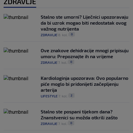
ZDRAVLJE
Stalno ste umorni? Liječnici upozoravaju
da bi uzrok mogao biti nedostatak ovog
važnog nutrijenta
0
ZDRAVLJE
8. kol.
|
|
Ove znakove dehidracije mnogi pripisuju
umoru: Prepoznajte ih na vrijeme
0
ZDRAVLJE
7. kol.
|
|
Kardiologinja upozorava: Ovo popularno
piće moglo bi pridonijeti začepljenju
arterija
2
LIFESTYLE
7. kol.
|
|
Stalno ste pospani tijekom dana?
Znanstvenici su možda otkrili zašto
0
ZDRAVLJE
7. kol.
|
|