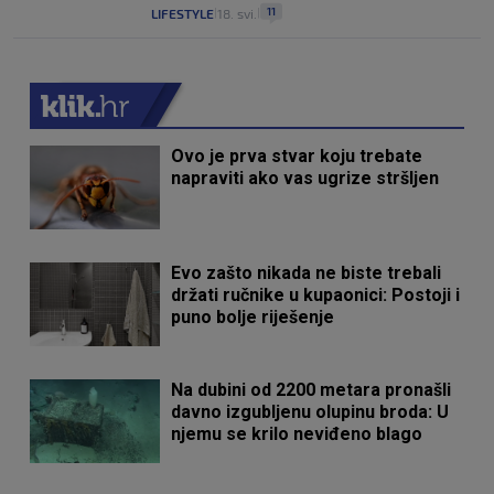
11
LIFESTYLE
18. svi.
|
|
Ovo je prva stvar koju trebate
napraviti ako vas ugrize stršljen
Evo zašto nikada ne biste trebali
držati ručnike u kupaonici: Postoji i
puno bolje riješenje
Na dubini od 2200 metara pronašli
davno izgubljenu olupinu broda: U
njemu se krilo neviđeno blago