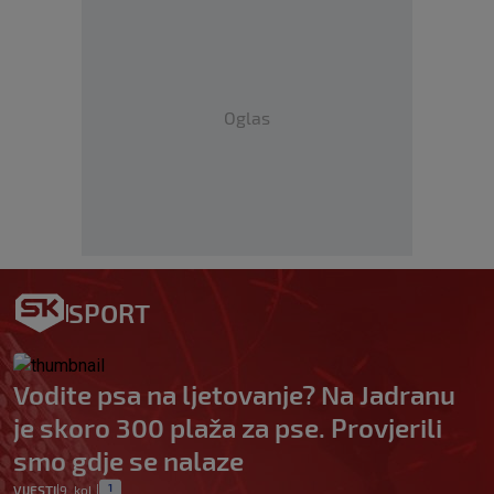
Oglas
SPORT
Vodite psa na ljetovanje? Na Jadranu
je skoro 300 plaža za pse. Provjerili
smo gdje se nalaze
1
VIJESTI
9. kol.
|
|