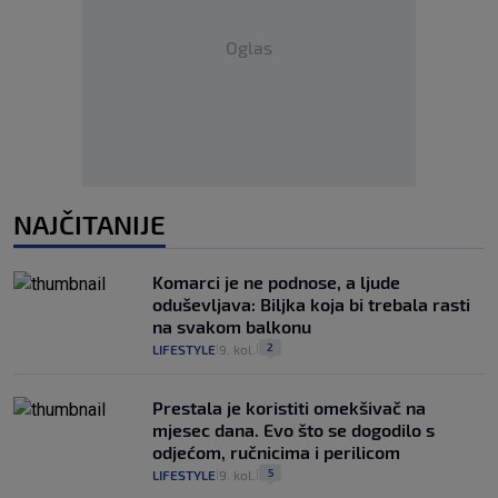
Oglas
NAJČITANIJE
Komarci je ne podnose, a ljude
oduševljava: Biljka koja bi trebala rasti
na svakom balkonu
2
LIFESTYLE
9. kol.
|
|
Prestala je koristiti omekšivač na
mjesec dana. Evo što se dogodilo s
odjećom, ručnicima i perilicom
5
LIFESTYLE
9. kol.
|
|