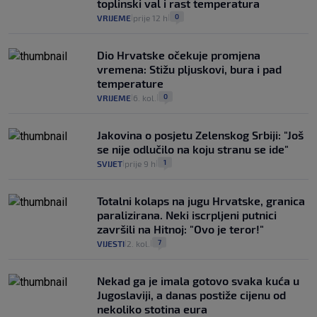
toplinski val i rast temperatura
0
VRIJEME
prije 12 h
|
|
Dio Hrvatske očekuje promjena
vremena: Stižu pljuskovi, bura i pad
temperature
0
VRIJEME
6. kol.
|
|
Jakovina o posjetu Zelenskog Srbiji: "Još
se nije odlučilo na koju stranu se ide"
1
SVIJET
prije 9 h
|
|
Totalni kolaps na jugu Hrvatske, granica
paralizirana. Neki iscrpljeni putnici
završili na Hitnoj: "Ovo je teror!"
7
VIJESTI
2. kol.
|
|
Nekad ga je imala gotovo svaka kuća u
Jugoslaviji, a danas postiže cijenu od
nekoliko stotina eura