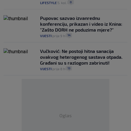
0
LIFESTYLE
5. kol.
|
|
Pupovac sazvao izvanrednu
konferenciju, prikazan i video iz Knina:
"Zašto DORH ne poduzima mjere?"
14
VIJESTI
prije 9 h
|
|
Vučković: Ne postoji hitna sanacija
ovakvog heterogenog sastava otpada.
Građani su s razlogom zabrinuti!
13
VIJESTI
prije 8 h
|
|
Oglas