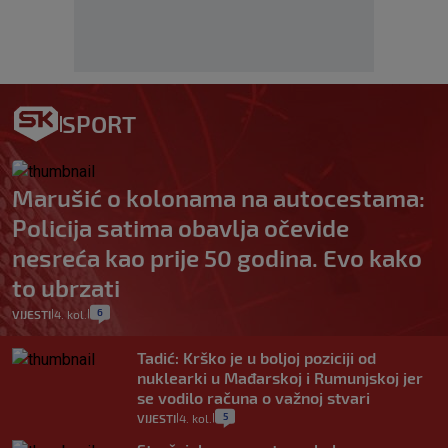
SPORT
Marušić o kolonama na autocestama:
Policija satima obavlja očevide
nesreća kao prije 50 godina. Evo kako
to ubrzati
6
VIJESTI
4. kol.
|
|
Tadić: Krško je u boljoj poziciji od
nuklearki u Mađarskoj i Rumunjskoj jer
se vodilo računa o važnoj stvari
5
VIJESTI
4. kol.
|
|