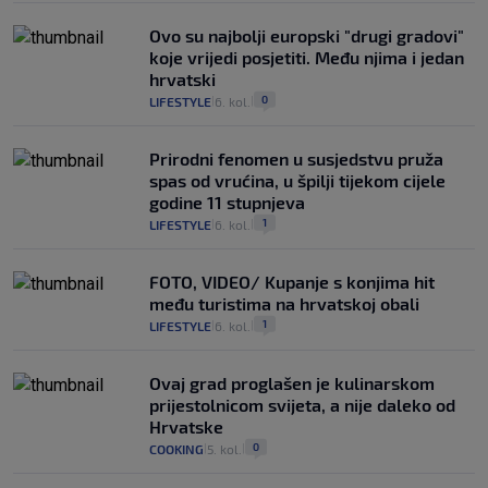
Ovo su najbolji europski "drugi gradovi"
koje vrijedi posjetiti. Među njima i jedan
hrvatski
0
LIFESTYLE
6. kol.
|
|
Prirodni fenomen u susjedstvu pruža
spas od vrućina, u špilji tijekom cijele
godine 11 stupnjeva
1
LIFESTYLE
6. kol.
|
|
FOTO, VIDEO/ Kupanje s konjima hit
među turistima na hrvatskoj obali
1
LIFESTYLE
6. kol.
|
|
Ovaj grad proglašen je kulinarskom
prijestolnicom svijeta, a nije daleko od
Hrvatske
0
COOKING
5. kol.
|
|