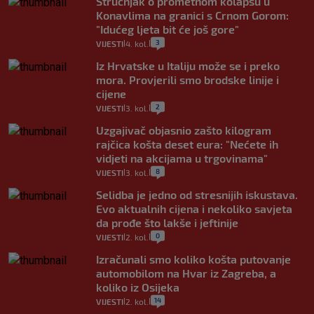
Stručnjak o prometnom kolapsu u
Konavlima na granici s Crnom Gorom:
"Idućeg ljeta bit će još gore"
3
VIJESTI
4. kol.
|
|
Iz Hrvatske u Italiju može se i preko
mora. Provjerili smo brodske linije i
cijene
2
VIJESTI
3. kol.
|
|
Uzgajivač objasnio zašto kilogram
rajčica košta deset eura: "Nećete ih
vidjeti na akcijama u trgovinama"
8
VIJESTI
3. kol.
|
|
Selidba je jedno od stresnijih iskustava.
Evo aktualnih cijena i nekoliko savjeta
da prođe što lakše i jeftinije
0
VIJESTI
2. kol.
|
|
Izračunali smo koliko košta putovanje
automobilom na Hvar iz Zagreba, a
koliko iz Osijeka
14
VIJESTI
2. kol.
|
|