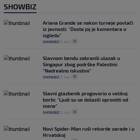
SHOWBIZ
Ariana Grande se nakon turneje povlači
iz javnosti: "Dosta joj je komentara o
izgledu"
0
SHOWBIZ
4. kol.
|
|
Slavnom bendu zabranili ulazak u
Singapur zbog podrške Palestini:
"Nadrealno iskustvo"
0
SHOWBIZ
3. kol.
|
|
Slavni glazbenik progovorio o velikoj
borbi: "Ljudi su se dolazili oprostiti od
mene"
0
SHOWBIZ
3. kol.
|
|
Novi Spider-Man ruši rekorde zarade i u
Hrvatskoj