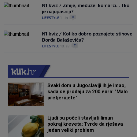
N1 kviz / Zmije, meduze, komarci... Tko
je najopasniji?
0
LIFESTYLE
1. lip.
|
|
N1 kviz / Koliko dobro poznajete stihove
Đorđa Balaševića?
11
LIFESTYLE
18. svi.
|
|
Svaki dom u Jugoslaviji ih je imao,
sada se prodaju za 200 eura: "Malo
pretjerujete"
Ljudi su počeli stavljati limun
pokraj kreveta: Tvrde da rješava
jedan veliki problem