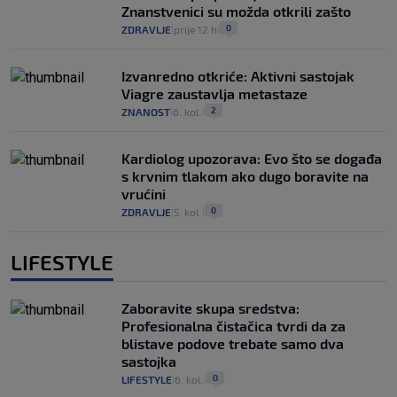
Znanstvenici su možda otkrili zašto
0
ZDRAVLJE
prije 12 h
|
|
Izvanredno otkriće: Aktivni sastojak
Viagre zaustavlja metastaze
2
ZNANOST
6. kol.
|
|
Kardiolog upozorava: Evo što se događa
s krvnim tlakom ako dugo boravite na
vrućini
0
ZDRAVLJE
5. kol.
|
|
LIFESTYLE
Zaboravite skupa sredstva:
Profesionalna čistačica tvrdi da za
blistave podove trebate samo dva
sastojka
0
LIFESTYLE
6. kol.
|
|