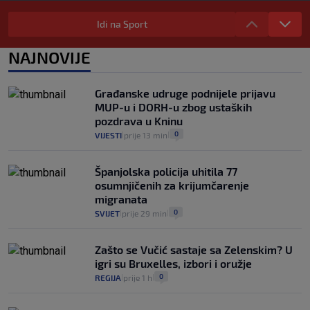
"Kći je otišla na more, a zaboravila
zdravstvenu iskaznicu". Kakva su prava
Idi na Sport
pacijenata izvan mjesta prebivališta?
1
VIJESTI
1. kol.
NAJNOVIJE
|
|
Kako spriječiti nasilje? "Tako da glavni
junaci naših priča budu oni koji pomažu,
Građanske udruge podnijele prijavu
a ne oni koji su pobijedili nekoga"
MUP-u i DORH-u zbog ustaških
2
VIJESTI
30. srp.
|
|
pozdrava u Kninu
0
VIJESTI
prije 13 min
|
|
Španjolska policija uhitila 77
osumnjičenih za krijumčarenje
migranata
0
SVIJET
prije 29 min
|
|
Zašto se Vučić sastaje sa Zelenskim? U
igri su Bruxelles, izbori i oružje
0
REGIJA
prije 1 h
|
|