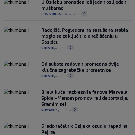
U Osijeku pronađen još jedan ozlijeđeni
muškarac
0
CRNA KRONIKA
prije 1 h
|
|
Radojčić: Pogledom na sasušena stabla
moglo se zaključiti o onečišćenju u
Gospiću
0
VIJESTI
prije 1 h
|
|
Od subote redovan promet na dvije
ključne zagrebačke prometnice
0
VIJESTI
prije 1 h
|
|
Bijela kuća razbjesnila fanove Marvela,
Spider-Manom promovirali deportacije:
Sramim se!
0
SHOWBIZ
prije 1 h
|
|
Gradonačelnik Osijeka osudio napad na
Pejina