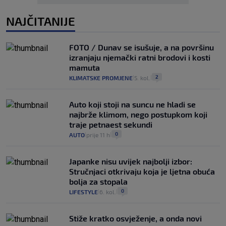
NAJČITANIJE
FOTO / Dunav se isušuje, a na površinu
izranjaju njemački ratni brodovi i kosti
mamuta
2
KLIMATSKE PROMJENE
5. kol.
|
|
Auto koji stoji na suncu ne hladi se
najbrže klimom, nego postupkom koji
traje petnaest sekundi
0
AUTO
prije 11 h
|
|
Japanke nisu uvijek najbolji izbor:
Stručnjaci otkrivaju koja je ljetna obuća
bolja za stopala
0
LIFESTYLE
6. kol.
|
|
Stiže kratko osvježenje, a onda novi