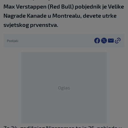
Max Verstappen (Red Bull) pobjednik je Velike
Nagrade Kanade u Montrealu, devete utrke
svjetskog prvenstva.
Podijeli
Oglas
Za 24-godišnjeg Nizozemca to je 26. pobjeda u