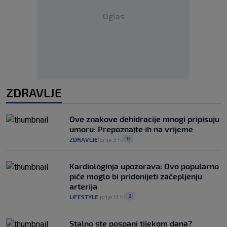
Oglas
ZDRAVLJE
Ove znakove dehidracije mnogi pripisuju
umoru: Prepoznajte ih na vrijeme
0
ZDRAVLJE
prije 3 h
|
|
Kardiologinja upozorava: Ovo popularno
piće moglo bi pridonijeti začepljenju
arterija
2
LIFESTYLE
prije 11 h
|
|
Stalno ste pospani tijekom dana?