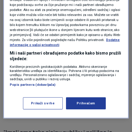
koje podržavaju svrhe za čije pružanje mi i naši partneri obrađujemo
treće mjesto
podatke. Ako su alati za praćenje onemogućeni, određeni sadržaj i oglasi
koje vidite možda više neće biti toliko relevantni za vas. Možete se vratiti
zauzeo Britanac Lewis Hamilton (Mercedes).
na ovaj izbornik kako biste izmijenili svoje odabire ili povukli pristanak u
bilo kojem trenutku klikom na Upravljaj postavkama poveznicu pri dnu
web-stranice [ili plutajuće ikone u donjem lijevom kutu web stranice, ako
je primjenjivo]. Vaši će se odabiri primijeniti kako je opisano u dijelu Web-
"Gurao sam, nisam ostavljao ni centimetar pri
mjesto. Za više pojedinosti pogledajte našu Politiku privatnosti.
Dodatne
informacije o vašoj privatnosti
kočenju. Pokušao sam sve kako bi prošao
Mi i naši partneri obrađujemo podatke kako bismo pružili
Maxa, ali pozitivna stvar je što smo bili brži, bili
sljedeće:
smo brži u utrci. Danas smo bili vrlo blizu
Korištenje preciznih geolokacijskih podataka. Aktivno skeniranje
karakteristika uređaja za identifikaciju. Pohrana i/ili pristup podacima na
pobjede, što je pozitivno," kazao je Sainz.
uređaju. Personalizirano oglašavanje i sadržaj, mjerenje oglašavanja i
sadržaja, uvidi u publiku i razvoj usluga.
Popis partnera (dobavljača)
Sedmerostruki svjetski prvak Hamilton je bio
oduševljen svojim drugim ovogodišnjim
Prikaži svrhe
Prihvaćam
postoljem.
"Imali smo tako sjajnu publiku i prilično je