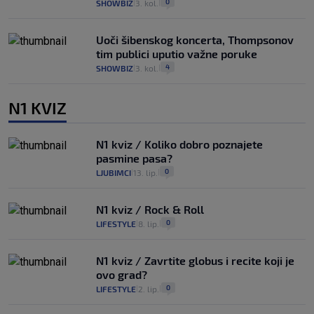
0
SHOWBIZ
3. kol.
|
|
Uoči šibenskog koncerta, Thompsonov
tim publici uputio važne poruke
4
SHOWBIZ
3. kol.
|
|
N1 KVIZ
N1 kviz / Koliko dobro poznajete
pasmine pasa?
0
LJUBIMCI
13. lip.
|
|
N1 kviz / Rock & Roll
0
LIFESTYLE
8. lip.
|
|
N1 kviz / Zavrtite globus i recite koji je
ovo grad?
0
LIFESTYLE
2. lip.
|
|