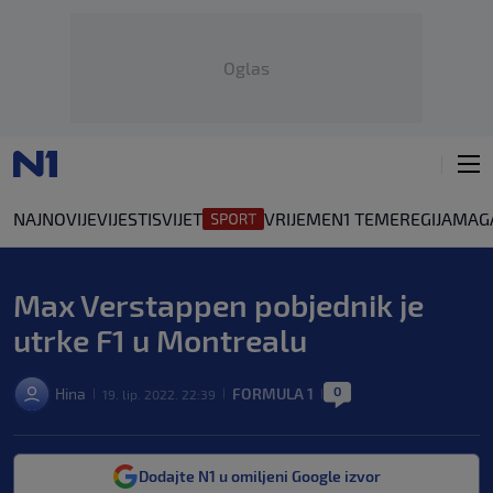
Oglas
NAJNOVIJE
VIJESTI
SVIJET
VRIJEME
N1 TEME
REGIJA
MAG
Max Verstappen pobjednik je
utrke F1 u Montrealu
0
Hina
FORMULA 1
19. lip. 2022. 22:39
|
|
|
Dodajte N1 u omiljeni Google izvor