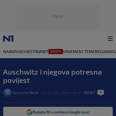
Oglas
NAJNOVIJE
VIJESTI
SVIJET
VRIJEME
N1 TEME
REGIJA
MAG
Auschwitz i njegova potresna
povijest
0
Deutsche Welle
SVIJET
27. sij. 2022. 07:55
09:21
|
>
|
|
Dodajte N1 u omiljeni Google izvor