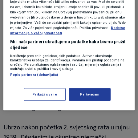
koje vidite možda više neće biti toliko relevantni za vas. Možete se vratiti
na ovaj izbornik kako biste izmijenili svoje odabire ili povukli pristanak u
bilo kojem trenutku klikom na Upravljaj postavkama poveznicu pri dnu
Oko 1900. godine, kada je Oświęcim dobio
web-stranice [ili plutajuće ikone u donjem lijevom kutu web stranice, ako
je primjenjivo]. Vaši će se odabiri primijeniti kako je opisano u dijelu Web-
željezničku stanicu, grad je počeo ekonomski
mjesto. Za više pojedinosti pogledajte našu Politiku privatnosti.
Dodatne
informacije o vašoj privatnosti
napredovati. Za mnoge sezonske radnike i
Mi i naši partneri obrađujemo podatke kako bismo pružili
radnike migrante u okolnim industrijskim
sljedeće:
Korištenje preciznih geolokacijskih podataka. Aktivno skeniranje
područjima Gornje Šlezije i Češke bio je
karakteristika uređaja za identifikaciju. Pohrana i/ili pristup podacima na
uređaju. Personalizirano oglašavanje i sadržaj, mjerenje oglašavanja i
potreban smještaj. Za njih su izgrađene zgrade
sadržaja, uvidi u publiku i razvoj usluga.
Popis partnera (dobavljača)
od cigala i drvene barake.
Prikaži svrhe
Prihvaćam
Te zgrade i barake će kasnije činiti jezgro
nacističkog konc-logora Auschwitz.
Ubrzo nakon početka 2. svjetskog rata u rujnu
1939., Oświęcim je okupirao njemački