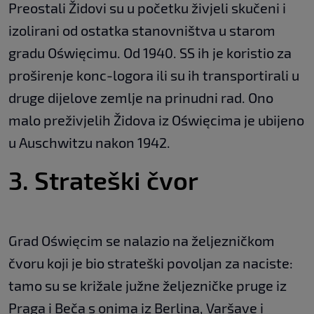
Preostali Židovi su u početku živjeli skučeni i
izolirani od ostatka stanovništva u starom
gradu Oświęcimu. Od 1940. SS ih je koristio za
proširenje konc-logora ili su ih transportirali u
druge dijelove zemlje na prinudni rad. Ono
malo preživjelih Židova iz Oświęcima je ubijeno
u Auschwitzu nakon 1942.
3. Strateški čvor
Grad Oświęcim se nalazio na željezničkom
čvoru koji je bio strateški povoljan za naciste:
tamo su se križale južne željezničke pruge iz
Praga i Beča s onima iz Berlina, Varšave i