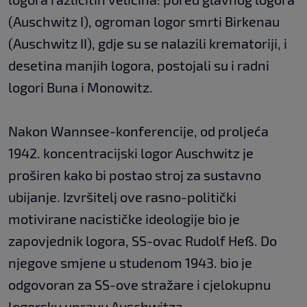
(Auschwitz I), ogroman logor smrti Birkenau
(Auschwitz II), gdje su se nalazili krematoriji, i
desetina manjih logora, postojali su i radni
logori Buna i Monowitz.
Nakon Wannsee-konferencije, od proljeća
1942. koncentracijski logor Auschwitz je
proširen kako bi postao stroj za sustavno
ubijanje. Izvršitelj ove rasno-politički
motivirane nacističke ideologije bio je
zapovjednik logora, SS-ovac Rudolf Heß. Do
njegove smjene u studenom 1943. bio je
odgovoran za SS-ove stražare i cjelokupnu
logorsku upravu Auschwitza.