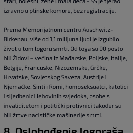
stari, bolesni, žene i mala deca - SS je tjerao
izravno u plinske komore, bez registracije.
Prema Memorijalnom centru Auschwitz-
Birkenau, više od 1,1 milijuna ljudi je izgubilo
život u tom logoru smrti. Od toga su 90 posto
bili Židovi – većina iz Mađarske, Poljske, Italije,
Belgije, Francuske, Nizozemske, Grčke,
Hrvatske, Sovjetskog Saveza, Austrije i
Njemačke. Sinti i Romi, homoseksualci, katolici
i sljedbenici Jehovinih svjedoka, osobe s
invaliditetom i politički protivnici također su
bili žrtve nacističke mašinerije smrti.
8. Oslobođenje logoraša