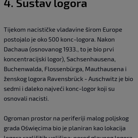
4. Sustav logora
Tijekom nacističke vladavine širom Europe
postojalo je oko 500 konc-logora. Nakon
Dachaua (osnovanog 1933., to je bio prvi
koncentracijski logor), Sachsenhausena,
Buchenwalda, Flossenbürga, Mauthausena i
ženskog logora Ravensbrück - Auschwitz je bio
sedmi i daleko najveći konc-logor koji su
osnovali nacisti.
Ogroman prostor na periferiji malog poljskog
grada Oświęcima bio je planiran kao lokacija
logora različitih veličina: pored glavnog logora