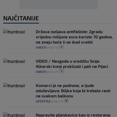
NAJČITANIJE
Država iseljava antifašiste: Zgradu
vrijednu milijune eura koriste 70 godina,
ne znaju hoće li se ikad vratiti
1
VIJESTI
prije 7 h
|
|
VIDEO / Nezgoda u središtu Sinja:
Alkarski konji proklizali i pali na Pijaci
1
VIJESTI
prije 4 h
|
|
Komarci je ne podnose, a ljude
oduševljava: Biljka koja bi trebala rasti
na svakom balkonu
0
LIFESTYLE
prije 2 h
|
|
Napravite pljeskavice kao iz restorana: