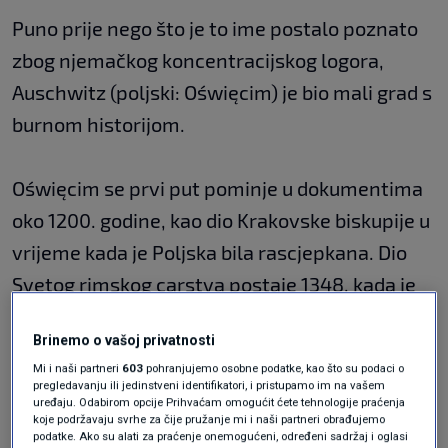
Puno prije nego što je to ime postalo poznato
zbog njemačkog koncentracijskog logora,
Auschwitz (poljski: Oświęcim) je bio mali grad s
burnom historijom.
Oświęcim se prvi put pominje u dokumentima
oko 1200. godine, kao dio Krakovske biskupije u
vrijeme kada je Poljska bila rascjepkana. Dio
Svetog rimskog carstva postaje 1348. kada je
njemački postao i službeni jezik. Tada se prvi
Brinemo o vašoj privatnosti
put spominje ime Auschwitz. Malo je pripadao
Mi i naši partneri
603
pohranjujemo osobne podatke, kao što su podaci o
Austrijancima, malo kao vojvodstvo Kraljevini
pregledavanju ili jedinstveni identifikatori, i pristupamo im na vašem
uređaju. Odabirom opcije Prihvaćam omogućit ćete tehnologije praćenja
Češkoj, malo Pruskoj – a kasnije ponovno
koje podržavaju svrhe za čije pružanje mi i naši partneri obrađujemo
podatke. Ako su alati za praćenje onemogućeni, određeni sadržaj i oglasi
Kraljevini Poljskoj.