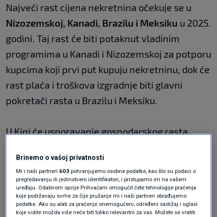
Najveći rast cijena nekretnina očekuje se u
Nizozemskoj, Kanadi, Brazilu i Meksiku
u 2025.
godini. Taj rast će biti potaknut vladinim
programima u Kanadi i Nizozemskoj za potporu
kupcima koji prvi put kupuju nekretninu, dok će
rast plaća i troškova izgradnje biti glavni
pokretači rasta u Brazilu i Meksiku.
U Kini će usporavanje gospodarskog rasta
sniziti cijene. Realni dohodak kućanstava
Brinemo o vašoj privatnosti
nastavlja se poboljšavati u eurozoni, potičući
Mi i naši partneri
603
pohranjujemo osobne podatke, kao što su podaci o
potražnju i cijene u gotovo svim državama
pregledavanju ili jedinstveni identifikatori, i pristupamo im na vašem
uređaju. Odabirom opcije Prihvaćam omogućit ćete tehnologije praćenja
članicama.
koje podržavaju svrhe za čije pružanje mi i naši partneri obrađujemo
podatke. Ako su alati za praćenje onemogućeni, određeni sadržaj i oglasi
Jedina iznimka je Francuska, gdje se očekuje
koje vidite možda više neće biti toliko relevantni za vas. Možete se vratiti