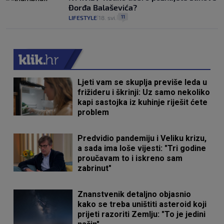
Đorđa Balaševića?
11
LIFESTYLE
18. svi.
|
|
Ljeti vam se skuplja previše leda u
frižideru i škrinji: Uz samo nekoliko
kapi sastojka iz kuhinje riješit ćete
problem
Predvidio pandemiju i Veliku krizu,
a sada ima loše vijesti: "Tri godine
proučavam to i iskreno sam
zabrinut"
Znanstvenik detaljno objasnio
kako se treba uništiti asteroid koji
prijeti razoriti Zemlju: "To je jedini