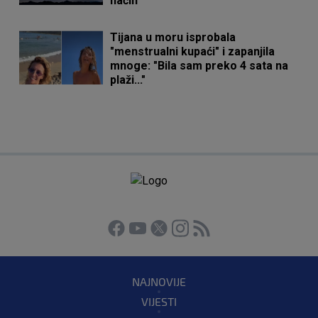
način"
Tijana u moru isprobala
"menstrualni kupaći" i zapanjila
mnoge: "Bila sam preko 4 sata na
plaži..."
NAJNOVIJE
VIJESTI