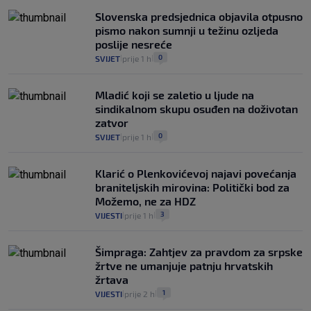
Slovenska predsjednica objavila otpusno
pismo nakon sumnji u težinu ozljeda
poslije nesreće
0
SVIJET
prije 1 h
|
|
Mladić koji se zaletio u ljude na
sindikalnom skupu osuđen na doživotan
zatvor
0
SVIJET
prije 1 h
|
|
Klarić o Plenkovićevoj najavi povećanja
braniteljskih mirovina: Politički bod za
Možemo, ne za HDZ
3
VIJESTI
prije 1 h
|
|
Šimpraga: Zahtjev za pravdom za srpske
žrtve ne umanjuje patnju hrvatskih
žrtava
1
VIJESTI
prije 2 h
|
|