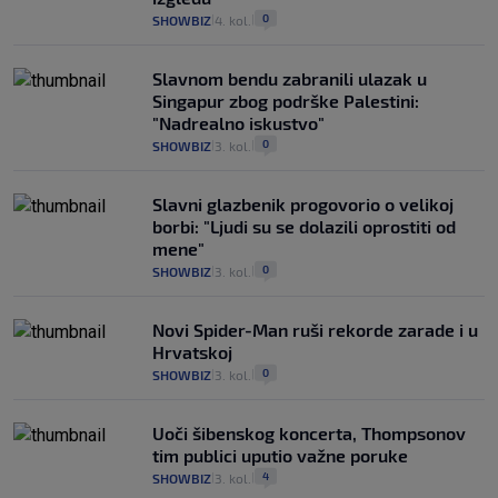
0
SHOWBIZ
4. kol.
|
|
Slavnom bendu zabranili ulazak u
Singapur zbog podrške Palestini:
"Nadrealno iskustvo"
0
SHOWBIZ
3. kol.
|
|
Slavni glazbenik progovorio o velikoj
borbi: "Ljudi su se dolazili oprostiti od
mene"
0
SHOWBIZ
3. kol.
|
|
Novi Spider-Man ruši rekorde zarade i u
Hrvatskoj
0
SHOWBIZ
3. kol.
|
|
Uoči šibenskog koncerta, Thompsonov
tim publici uputio važne poruke
4
SHOWBIZ
3. kol.
|
|