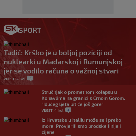
SPORT
Tadić: Krško je u boljoj poziciji od
nuklearki u Mađarskoj i Rumunjskoj
jer se vodilo računa o važnoj stvari
5
VIJESTI
4. kol.
|
|
Stručnjak o prometnom kolapsu u
Konavlima na granici s Crnom Gorom:
"Idućeg ljeta bit će još gore"
3
VIJESTI
4. kol.
|
|
Iz Hrvatske u Italiju može se i preko
mora. Provjerili smo brodske linije i
cijene