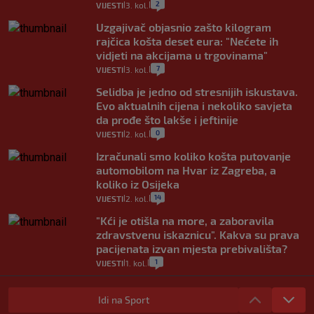
2
VIJESTI
3. kol.
|
|
Uzgajivač objasnio zašto kilogram
rajčica košta deset eura: "Nećete ih
vidjeti na akcijama u trgovinama"
7
VIJESTI
3. kol.
|
|
Selidba je jedno od stresnijih iskustava.
Evo aktualnih cijena i nekoliko savjeta
da prođe što lakše i jeftinije
0
VIJESTI
2. kol.
|
|
Izračunali smo koliko košta putovanje
automobilom na Hvar iz Zagreba, a
koliko iz Osijeka
14
VIJESTI
2. kol.
|
|
"Kći je otišla na more, a zaboravila
zdravstvenu iskaznicu". Kakva su prava
pacijenata izvan mjesta prebivališta?
1
VIJESTI
1. kol.
|
|
Provjerili smo "što ćemo onda" ako
Plenković na 15 dana ukine mjere: "Ne bi
Idi na Sport
se dogodilo ništa. Vlada se zaljubila u te