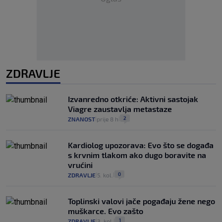
ZDRAVLJE
Izvanredno otkriće: Aktivni sastojak
Viagre zaustavlja metastaze
2
ZNANOST
prije 8 h
|
|
Kardiolog upozorava: Evo što se događa
s krvnim tlakom ako dugo boravite na
vrućini
0
ZDRAVLJE
5. kol.
|
|
Toplinski valovi jače pogađaju žene nego
muškarce. Evo zašto
1
ZDRAVLJE
3. kol.
|
|