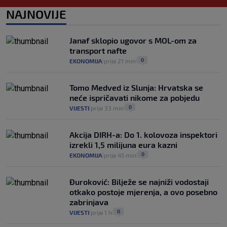
intervencije"
NAJNOVIJE
25
VIJESTI
30. srp.
|
|
Analitičar o Mostu: Oni su u yin-yang
Janaf sklopio ugovor s MOL-om za
poziciji i imaju drugog najpoznatijeg
transport nafte
bravara u povijesti Hrvatske
0
EKONOMIJA
prije 21 min
|
|
16
VIJESTI
30. srp.
|
|
Tomo Medved iz Slunja: Hrvatska se
neće ispričavati nikome za pobjedu
0
VIJESTI
prije 33 min
|
|
Akcija DIRH-a: Do 1. kolovoza inspektori
izrekli 1,5 milijuna eura kazni
0
EKONOMIJA
prije 45 min
|
|
Đuroković: Bilježe se najniži vodostaji
otkako postoje mjerenja, a ovo posebno
zabrinjava
0
VIJESTI
prije 1 h
|
|