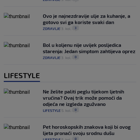
Ovo je najnezdravije ulje za kuhanje, a
gotovo svi ga koriste svaki dan
3
ZDRAVLJE
3. kol.
|
|
Bol u koljenu nije uvijek posljedica
starenja: Jedan simptom zahtijeva oprez
0
ZDRAVLJE
3. kol.
|
|
LIFESTYLE
Ne želite paliti peglu tijekom ljetnih
vrućina? Ovaj trik može pomoći da
odjeća ne izgleda zgužvano
0
LIFESTYLE
5. kol.
|
|
Pet horoskopskih znakova koji bi ovog
ljeta pronaći svoju srodnu dušu
0
LIFESTYLE
5. kol.
|
|