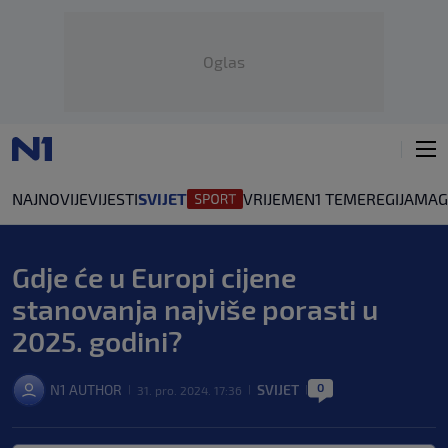
Oglas
NAJNOVIJE
VIJESTI
SVIJET
VRIJEME
N1 TEME
REGIJA
MAG
Gdje će u Europi cijene
stanovanja najviše porasti u
2025. godini?
0
N1 AUTHOR
SVIJET
31. pro. 2024. 17:36
|
|
|