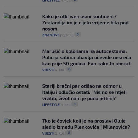
LIFESTYLE
4. kol.
Kako je otkriven osmi kontinent?
Zealandija im je cijelo vrijeme bila pod
nosom
0
ZNANOST
prije 8 h
|
|
Marušić o kolonama na autocestama:
Policija satima obavlja očevide nesreća
kao prije 50 godina. Evo kako to ubrzati
6
VIJESTI
4. kol.
|
|
Stariji bračni par otišao na odmor u
Italiju i odlučio ostati: "Nismo se htjeli
vratiti, život nam je puno jeftiniji"
1
LIFESTYLE
4. kol.
|
|
Tko je čovjek koji je na proslavi Oluje
sjedio između Plenkovića i Milanovića?
3
VIJESTI
5. kol.
|
|