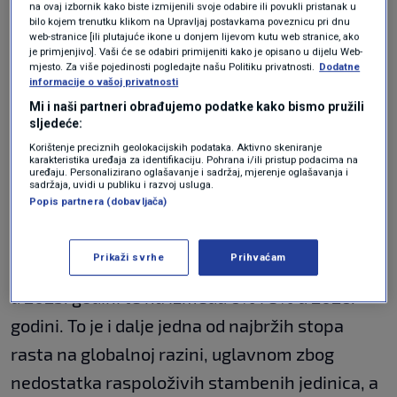
na ovaj izbornik kako biste izmijenili svoje odabire ili povukli pristanak u
pad cijena zbog napete pristupačnosti i
bilo kojem trenutku klikom na Upravljaj postavkama poveznicu pri dnu
web-stranice [ili plutajuće ikone u donjem lijevom kutu web stranice, ako
političke neizvjesnosti koja se ne može
je primjenjivo]. Vaši će se odabiri primijeniti kako je opisano u dijelu Web-
nadoknaditi povećanjem cijena ograničene
mjesto. Za više pojedinosti pogledajte našu Politiku privatnosti.
Dodatne
informacije o vašoj privatnosti
ponude i nižih stopa u zemlji. Međutim, očekuje
Mi i naši partneri obrađujemo podatke kako bismo pružili
sljedeće:
se da će tempo pada biti sporiji nego prošle
Korištenje preciznih geolokacijskih podataka. Aktivno skeniranje
godine, a cijene će potencijalno početi rasti
karakteristika uređaja za identifikaciju. Pohrana i/ili pristup podacima na
uređaju. Personalizirano oglašavanje i sadržaj, mjerenje oglašavanja i
2026., stoji u izvješću, prenosi
Euronews
.
sadržaja, uvidi u publiku i razvoj usluga.
Popis partnera (dobavljača)
U Nizozemskoj se očekuje usporavanje rasta
Prikaži svrhe
Prihvaćam
cijena s ovogodišnjih 13% na između 8% i 10%
u 2025. godini te na između 6% i 8% u 2026.
godini. To je i dalje jedna od najbržih stopa
rasta na globalnoj razini, uglavnom zbog
nedostatka raspoloživih stambenih jedinica, a