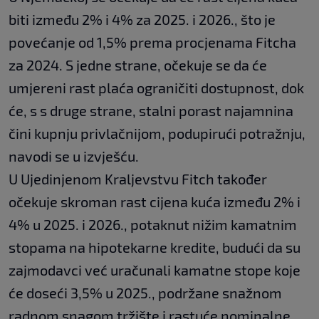
biti između 2% i 4% za 2025. i 2026., što je
povećanje od 1,5% prema procjenama Fitcha
za 2024. S jedne strane, očekuje se da će
umjereni rast plaća ograničiti dostupnost, dok
će, s s druge strane, stalni porast najamnina
čini kupnju privlačnijom, podupirući potražnju,
navodi se u izvješću.
U Ujedinjenom Kraljevstvu Fitch također
očekuje skroman rast cijena kuća između 2% i
4% u 2025. i 2026., potaknut nižim kamatnim
stopama na hipotekarne kredite, budući da su
zajmodavci već uračunali kamatne stope koje
će doseći 3,5% u 2025., podržane snažnom
radnom snagom tržište i rastuće nominalne