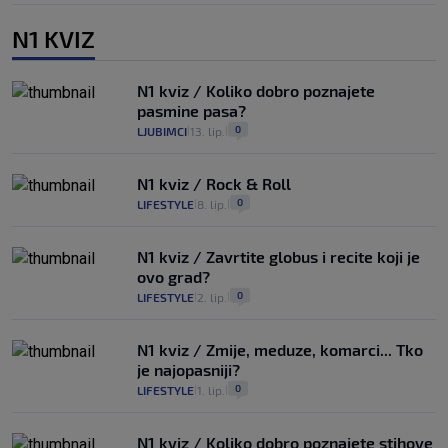
N1 KVIZ
N1 kviz / Koliko dobro poznajete
pasmine pasa?
0
LJUBIMCI
13. lip.
|
|
N1 kviz / Rock & Roll
0
LIFESTYLE
8. lip.
|
|
N1 kviz / Zavrtite globus i recite koji je
ovo grad?
0
LIFESTYLE
2. lip.
|
|
N1 kviz / Zmije, meduze, komarci... Tko
je najopasniji?
0
LIFESTYLE
1. lip.
|
|
N1 kviz / Koliko dobro poznajete stihove