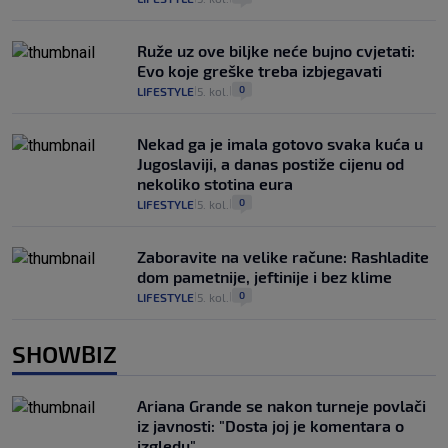
Ruže uz ove biljke neće bujno cvjetati:
Evo koje greške treba izbjegavati
0
LIFESTYLE
5. kol.
|
|
Nekad ga je imala gotovo svaka kuća u
Jugoslaviji, a danas postiže cijenu od
nekoliko stotina eura
0
LIFESTYLE
5. kol.
|
|
Zaboravite na velike račune: Rashladite
dom pametnije, jeftinije i bez klime
0
LIFESTYLE
5. kol.
|
|
SHOWBIZ
Ariana Grande se nakon turneje povlači
iz javnosti: "Dosta joj je komentara o
izgledu"