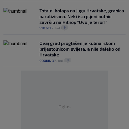
Totalni kolaps na jugu Hrvatske, granica
paralizirana. Neki iscrpljeni putnici
završili na Hitnoj: "Ovo je teror!"
6
VIJESTI
2. kol.
|
|
Ovaj grad proglašen je kulinarskom
prijestolnicom svijeta, a nije daleko od
Hrvatske
0
COOKING
5. kol.
|
|
Oglas