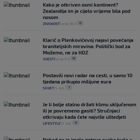
Kako je otkriven osmi kontinent?
Zealandija im je cijelo vrijeme bila pod
nosom
0
ZNANOST
prije 16 h
|
|
Klarić o Plenkovićevoj najavi povećanja
braniteljskih mirovina: Politički bod za
Možemo, ne za HDZ
16
VIJESTI
prije 9 h
|
|
Postavili novi radar na cesti, u samo 10
tjedana prikupio milijune eura
1
SVIJET
5. kol.
|
|
Je li bolje stalno držati klimu uključenom
ili je povremeno gasiti? Stručnjaci
otkrivaju kada ćete najviše uštedjeti
0
LIFESTYLE
4. kol.
|
|
Nekad ga je imala gotovo svaka kuća u