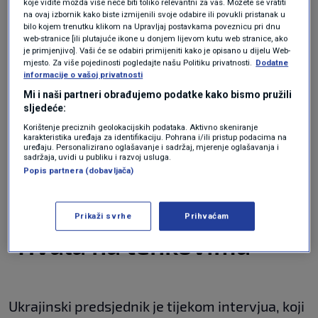
koje vidite možda više neće biti toliko relevantni za vas. Možete se vratiti
na ovaj izbornik kako biste izmijenili svoje odabire ili povukli pristanak u
"Sve ovisi o tome koliko ih možemo zadržati.
bilo kojem trenutku klikom na Upravljaj postavkama poveznicu pri dnu
web-stranice [ili plutajuće ikone u donjem lijevom kutu web stranice, ako
Na istoku idu naprijed i gube puno ljudi. No, njih
je primjenjivo]. Vaši će se odabiri primijeniti kako je opisano u dijelu Web-
mjesto. Za više pojedinosti pogledajte našu Politiku privatnosti.
Dodatne
nije briga za to. Oni ne broje svoje ljude. To je
informacije o vašoj privatnosti
činjenica. Mi ih pokušavamo prebrojati, ali
Mi i naši partneri obrađujemo podatke kako bismo pružili
sljedeće:
nemamo točne podatke. S njihove strane ima
Korištenje preciznih geolokacijskih podataka. Aktivno skeniranje
puno više žrtava. Koliko smo već vidjeli, s
karakteristika uređaja za identifikaciju. Pohrana i/ili pristup podacima na
uređaju. Personalizirano oglašavanje i sadržaj, mjerenje oglašavanja i
sadržaja, uvidi u publiku i razvoj usluga.
njihove strane ima tisuće mrtvih, a oni ih samo
Popis partnera (dobavljača)
bacaju na bojišnicu, i bacaju i bacaju i bacaju",
rekao je Zelenski za
Sky News
.
Prikaži svrhe
Prihvaćam
"Hvala na tenkovima"
Ukrajinski predsjednik je tijekom intervjua, koji