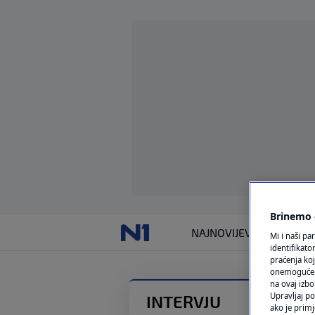
Brinemo o
NAJNOVIJE
VIJESTI
SVIJET
Mi i naši pa
identifikat
praćenja koj
onemogućeni,
na ovaj izbo
Upravljaj po
INTERVJU
ako je primj