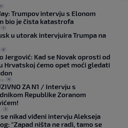
1
ay: Trumpov intervju s Elonom
bio je čista katastrofa
1
|
sk u utorak intervjuira Trumpa na
0
|
o Jergović: Kad se Novak oprosti od
 u Hrvatskoj ćemo opet moći gledati
edon
4
srp.
|
IVNO ZA N1 / Intervju s
ednikom Republike Zoranom
vićem!
7
.
|
 se nikad viđeni intervju Alekseja
og: "Zapad ništa ne radi, tamo se