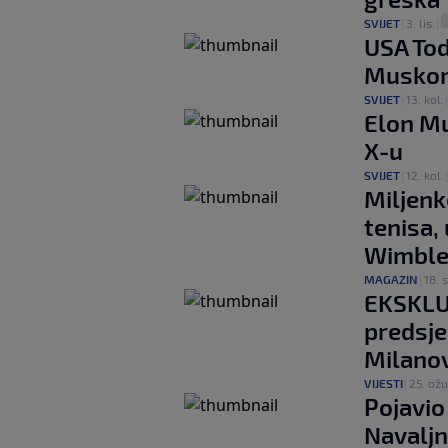
SVIJET
|
3. lis.
|
USA Tod
Muskom 
SVIJET
|
13. kol.
Elon Mu
X-u
SVIJET
|
12. kol.
Miljenk
tenisa,
Wimbl
MAGAZIN
|
18. 
EKSKLUZ
predsj
Milano
VIJESTI
|
25. ožu
Pojavio
Navaljn