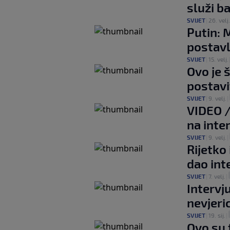
služi b
SVIJET
|
26. velj.
Putin: 
postavlj
SVIJET
|
15. velj.
Ovo je 
postavi
SVIJET
|
9. velj.
|
VIDEO /
na inte
SVIJET
|
9. velj.
|
Rijetko
dao int
SVIJET
|
7. velj.
|
Intervj
nevjeri
SVIJET
|
19. sij.
|
Ovo su t