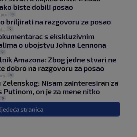
kako biste dobili posao
0
. pro.
|
o briljirati na razgovoru za posao
0
stu.
|
dokumentarac s ekskluzivnim
alima o ubojstvu Johna Lennona
0
elnik Amazona: Zbog jedne stvari ne
te dobro na razgovoru za posao
0
 srp.
|
u Zelenskog: Nisam zainteresiran za
s Putinom, on je za mene nitko
0
ljedeća
stranica