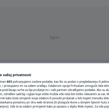
Oglas
 vašoj privatnosti
VRIJEME
rtneri
603
pohranjujemo osobne podatke, kao što su podaci o pregledavanju ili jedins
ori, i pristupamo im na vašem uređaju. Odabirom opcije Prihvaćam omogućit ćete teh
N1 TEME
e podržavaju svrhe za čije pružanje mi i naši partneri obrađujemo podatke. Ako su ala
 određeni sadržaj i oglasi koje vidite možda više neće biti toliko relevantni za vas. Mo
rnik kako biste izmijenili svoje odabire ili povukli pristanak u bilo kojem trenutku kl
REGIJA
stavkama poveznicu pri dnu web-stranice [ili plutajuće ikone u donjem lijevom kutu w
enjivo]. Vaši će se odabiri primijeniti kako je opisano u dijelu Web-mjesto. Za više poj