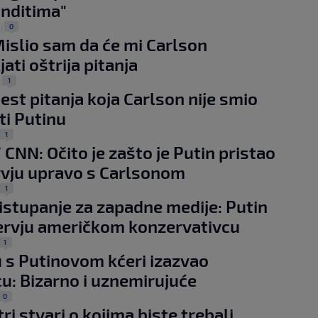
anditima"
0
|
Mislio sam da će mi Carlson
ati oštrija pitanja
1
|
šest pitanja koja Carlson nije smio
ti Putinu
1
 CNN: Očito je zašto je Putin pristao
rvju upravo s Carlsonom
1
 istupanje za zapadne medije: Putin
ervju američkom konzervativcu
1
u s Putinovom kćeri izazvao
cu: Bizarno i uznemirujuće
0
ri stvari o kojima biste trebali