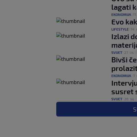
lagati 
EKONOMIJA
|
11
Evo kak
LIFESTYLE
|
14. 
Izlazi 
materij
SVIJET
|
27. lis.
|
Bivši č
prolazi
EKONOMIJA
|
7.
Intervj
susret 
SVIJET
|
26. sij.
|
S