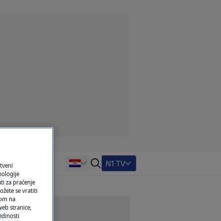
N1 TV
tveni
nologije
ti za praćenje
žete se vratiti
ikom na
eb stranice,
edinosti