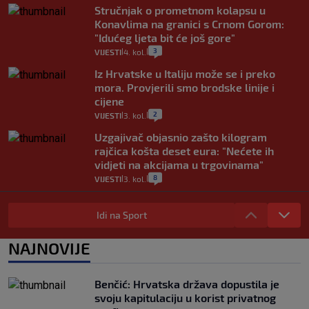
Stručnjak o prometnom kolapsu u
Konavlima na granici s Crnom Gorom:
"Idućeg ljeta bit će još gore"
3
VIJESTI
4. kol.
|
|
Iz Hrvatske u Italiju može se i preko
mora. Provjerili smo brodske linije i
cijene
2
VIJESTI
3. kol.
|
|
Uzgajivač objasnio zašto kilogram
rajčica košta deset eura: "Nećete ih
vidjeti na akcijama u trgovinama"
8
VIJESTI
3. kol.
|
|
Selidba je jedno od stresnijih iskustava.
Evo aktualnih cijena i nekoliko savjeta
Idi na Sport
da prođe što lakše i jeftinije
0
VIJESTI
2. kol.
NAJNOVIJE
|
|
Izračunali smo koliko košta putovanje
automobilom na Hvar iz Zagreba, a
Benčić: Hrvatska država dopustila je
koliko iz Osijeka
svoju kapitulaciju u korist privatnog
14
VIJESTI
2. kol.
|
|