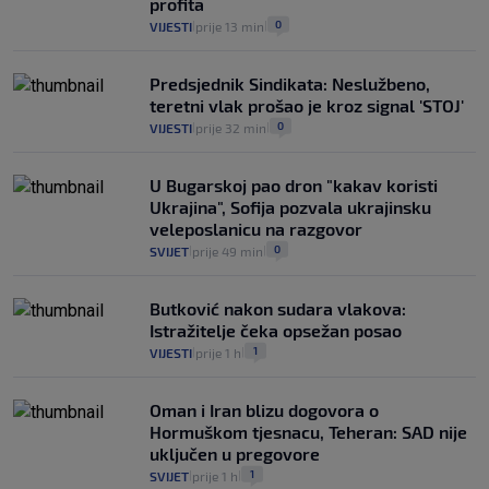
profita
0
VIJESTI
prije 13 min
|
|
Predsjednik Sindikata: Neslužbeno,
teretni vlak prošao je kroz signal 'STOJ'
0
VIJESTI
prije 32 min
|
|
U Bugarskoj pao dron "kakav koristi
Ukrajina", Sofija pozvala ukrajinsku
veleposlanicu na razgovor
0
SVIJET
prije 49 min
|
|
Butković nakon sudara vlakova:
Istražitelje čeka opsežan posao
1
VIJESTI
prije 1 h
|
|
Oman i Iran blizu dogovora o
Hormuškom tjesnacu, Teheran: SAD nije
uključen u pregovore
1
SVIJET
prije 1 h
|
|