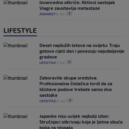
Izvanredno otkriće: Aktivni sastojak
Viagre zaustavlja metastaze
2
ZNANOST
6. kol.
|
|
LIFESTYLE
Deset najdužih letova na svijetu: Traju
gotovo cijeli dan i povezuju najudaljenije
gradove
0
LIFESTYLE
7. kol.
|
|
Zaboravite skupa sredstva:
Profesionalna čistačica tvrdi da za
blistave podove trebate samo dva
sastojka
0
LIFESTYLE
6. kol.
|
|
Japanke nisu uvijek najbolji izbor:
Stručnjaci otkrivaju koja je ljetna obuća
bolja za stopala