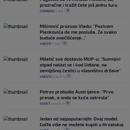
prozračne i tražit ćete još jednu turu
0
COOKING
7. kol.
|
|
Milinović prozvao Vladu: "Pozivam
Plenkovića da me posluša. Za svako
buduće onečišćenje..."
11
VIJESTI
7. kol.
|
|
Miletić sve dostavio MUP-u: "Sumnjivi
otpad nalazi se i kod Udbine, na
zemljišnoj čestici u vlasništvu države"
7
VIJESTI
prije 8 h
|
|
Potres probudio Austrijance: "Prvo
prasak, a onda se kuća zatresla"
0
SVIJET
prije 9 h
|
|
Jedan od najpopularnijih: Ovaj model
Golfa više ne možete kupiti u Hrvatskoj
0