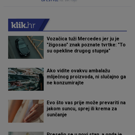
Vozačica tuži Mercedes jer ju je
"žigosao" znak poznate tvrtke: "To
su opekline drugog stupnja"
Ako vidite ovakvu ambalažu
mliječnog proizvoda, ni slučajno ga
ne konzumirajte
Evo što vas prije može prevariti na
jakom suncu, sprej ili krema za
sunčanje
Preselio se u novi stan, a onda je