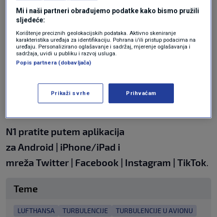
javile su se u intertropskoj zoni konvergencije,
Mi i naši partneri obrađujemo podatke kako bismo pružili
sljedeće:
priopćila je aviokompanija.
Korištenje preciznih geolokacijskih podataka. Aktivno skeniranje
karakteristika uređaja za identifikaciju. Pohrana i/ili pristup podacima na
uređaju. Personalizirano oglašavanje i sadržaj, mjerenje oglašavanja i
U svibnju je jedan putnik umro od srčanog
sadržaja, uvidi u publiku i razvoj usluga.
Popis partnera (dobavljača)
udara, a 30 ih je ozlijeđeno kada je putnički
zrakoplov Singapore Airlinesa upao u "zračni
Prikaži svrhe
Prihvaćam
džep" iznad Irrawaddyja u Mjanmaru.
N1 pratite putem aplikacija
za
Android
|
iPhone/iPad
i
mreža
Twitter
|
Facebook
|
Instagram
|
TikTok
.
Teme
LUFTHANSA
TURBULENCIJE
TURBULENCIJE U AVIONU