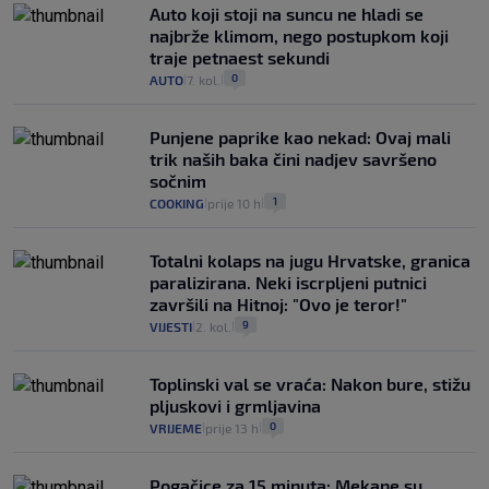
Auto koji stoji na suncu ne hladi se
najbrže klimom, nego postupkom koji
traje petnaest sekundi
0
AUTO
7. kol.
|
|
Punjene paprike kao nekad: Ovaj mali
trik naših baka čini nadjev savršeno
sočnim
1
COOKING
prije 10 h
|
|
Totalni kolaps na jugu Hrvatske, granica
paralizirana. Neki iscrpljeni putnici
završili na Hitnoj: "Ovo je teror!"
9
VIJESTI
2. kol.
|
|
Toplinski val se vraća: Nakon bure, stižu
pljuskovi i grmljavina
0
VRIJEME
prije 13 h
|
|
Pogačice za 15 minuta: Mekane su,