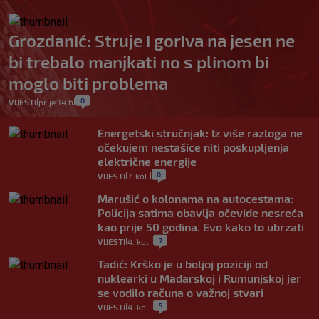
Grozdanić: Struje i goriva na jesen ne
bi trebalo manjkati no s plinom bi
moglo biti problema
0
VIJESTI
prije 14 h
|
|
Energetski stručnjak: Iz više razloga ne
očekujem nestašice niti poskupljenja
električne energije
0
VIJESTI
7. kol.
|
|
Marušić o kolonama na autocestama:
Policija satima obavlja očevide nesreća
kao prije 50 godina. Evo kako to ubrzati
7
VIJESTI
4. kol.
|
|
Tadić: Krško je u boljoj poziciji od
nuklearki u Mađarskoj i Rumunjskoj jer
se vodilo računa o važnoj stvari
5
VIJESTI
4. kol.
|
|