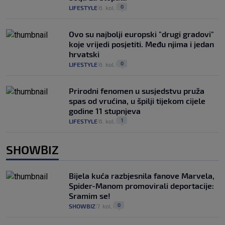
0
LIFESTYLE
6. kol.
|
|
Ovo su najbolji europski "drugi gradovi"
koje vrijedi posjetiti. Među njima i jedan
hrvatski
0
LIFESTYLE
6. kol.
|
|
Prirodni fenomen u susjedstvu pruža
spas od vrućina, u špilji tijekom cijele
godine 11 stupnjeva
1
LIFESTYLE
6. kol.
|
|
SHOWBIZ
Bijela kuća razbjesnila fanove Marvela,
Spider-Manom promovirali deportacije:
Sramim se!
0
SHOWBIZ
7. kol.
|
|