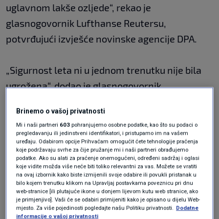
uglavnom lakše ozljede“, rekao je
glasnogovornik Lufthanse Reutersu,
potvrđujući izvješće novinske agencije DPA.
„Sigurnost leta ni u jednom trenutku nije bila
ugrožena“, dodao je glasnogovornik.
Brinemo o vašoj privatnosti
Prema zračnom prijevozniku, ozlijeđenima je
Mi i naši partneri
603
pohranjujemo osobne podatke, kao što su podaci o
pružena liječnička pomoć nakon što je
pregledavanju ili jedinstveni identifikatori, i pristupamo im na vašem
uređaju. Odabirom opcije Prihvaćam omogućit ćete tehnologije praćenja
zrakoplov sigurno sletio na planirano
koje podržavaju svrhe za čije pružanje mi i naši partneri obrađujemo
podatke. Ako su alati za praćenje onemogućeni, određeni sadržaj i oglasi
odredište u utorak u 10,53 sati.
koje vidite možda više neće biti toliko relevantni za vas. Možete se vratiti
na ovaj izbornik kako biste izmijenili svoje odabire ili povukli pristanak u
bilo kojem trenutku klikom na Upravljaj postavkama poveznicu pri dnu
web-stranice [ili plutajuće ikone u donjem lijevom kutu web stranice, ako
Boeing 747-8 prevozio je 329 putnika i 19
je primjenjivo]. Vaši će se odabiri primijeniti kako je opisano u dijelu Web-
mjesto. Za više pojedinosti pogledajte našu Politiku privatnosti.
Dodatne
članova posade. Turbulencije su kratko trajale i
informacije o vašoj privatnosti