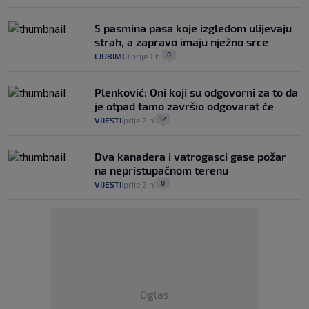
5 pasmina pasa koje izgledom ulijevaju
strah, a zapravo imaju nježno srce
0
LJUBIMCI
prije 1 h
|
|
Plenković: Oni koji su odgovorni za to da
je otpad tamo završio odgovarat će
12
VIJESTI
prije 2 h
|
|
Dva kanadera i vatrogasci gase požar
na nepristupačnom terenu
0
VIJESTI
prije 2 h
|
|
Oglas