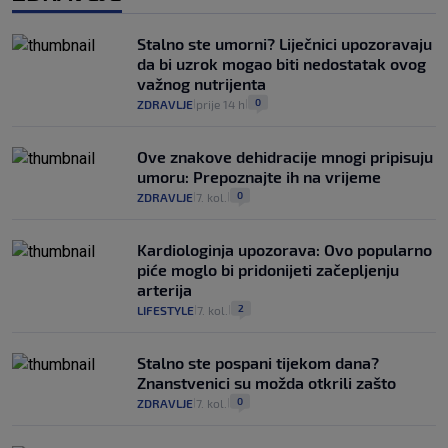
Stalno ste umorni? Liječnici upozoravaju
da bi uzrok mogao biti nedostatak ovog
važnog nutrijenta
0
ZDRAVLJE
prije 14 h
|
|
Ove znakove dehidracije mnogi pripisuju
umoru: Prepoznajte ih na vrijeme
0
ZDRAVLJE
7. kol.
|
|
Kardiologinja upozorava: Ovo popularno
piće moglo bi pridonijeti začepljenju
arterija
2
LIFESTYLE
7. kol.
|
|
Stalno ste pospani tijekom dana?
Znanstvenici su možda otkrili zašto
0
ZDRAVLJE
7. kol.
|
|