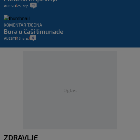
11
VIJESTI
25. srp.
|
|
KOMENTAR TJEDNA
Bura u čaši limunade
0
VIJESTI
18. srp.
|
|
Oglas
ZDRAVLJE