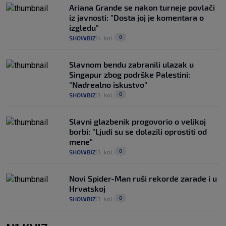
Ariana Grande se nakon turneje povlači
iz javnosti: "Dosta joj je komentara o
izgledu"
0
SHOWBIZ
4. kol.
|
|
Slavnom bendu zabranili ulazak u
Singapur zbog podrške Palestini:
"Nadrealno iskustvo"
0
SHOWBIZ
3. kol.
|
|
Slavni glazbenik progovorio o velikoj
borbi: "Ljudi su se dolazili oprostiti od
mene"
0
SHOWBIZ
3. kol.
|
|
Novi Spider-Man ruši rekorde zarade i u
Hrvatskoj
0
SHOWBIZ
3. kol.
|
|