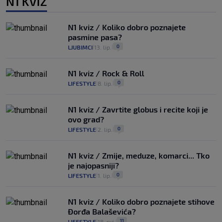
N1 KVIZ
N1 kviz / Koliko dobro poznajete
pasmine pasa?
0
LJUBIMCI
13. lip.
|
|
N1 kviz / Rock & Roll
0
LIFESTYLE
8. lip.
|
|
N1 kviz / Zavrtite globus i recite koji je
ovo grad?
0
LIFESTYLE
2. lip.
|
|
N1 kviz / Zmije, meduze, komarci... Tko
je najopasniji?
0
LIFESTYLE
1. lip.
|
|
N1 kviz / Koliko dobro poznajete stihove
Đorđa Balaševića?
11
LIFESTYLE
18. svi.
|
|