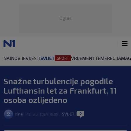
Oglas
NAJNOVIJE
VIJESTI
SVIJET
VRIJEME
N1 TEME
REGIJA
MAG
Snažne turbulencije pogodile
Lufthansin let za Frankfurt, 11
osoba ozlijeđeno
0
Hina
SVIJET
12. stu. 2024. 16:05
|
|
|