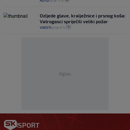
AUTO
prije 11 h
|
|
Ozljede glave, kralježnice i prsnog koša:
Vatrogasci spriječili veliki požar
1
VIJESTI
prije 6 h
|
|
Oglas
SPORT