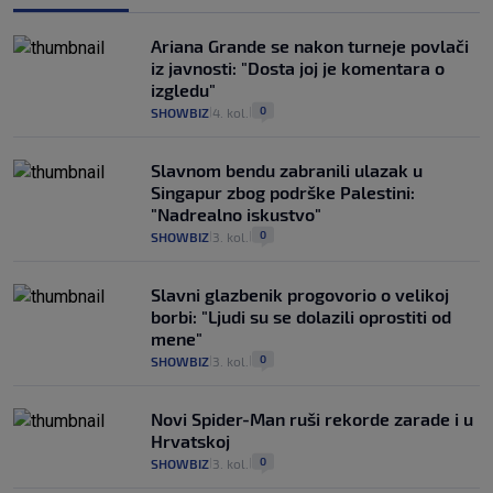
Ariana Grande se nakon turneje povlači
iz javnosti: "Dosta joj je komentara o
izgledu"
0
SHOWBIZ
4. kol.
|
|
Slavnom bendu zabranili ulazak u
Singapur zbog podrške Palestini:
"Nadrealno iskustvo"
0
SHOWBIZ
3. kol.
|
|
Slavni glazbenik progovorio o velikoj
borbi: "Ljudi su se dolazili oprostiti od
mene"
0
SHOWBIZ
3. kol.
|
|
Novi Spider-Man ruši rekorde zarade i u
Hrvatskoj
0
SHOWBIZ
3. kol.
|
|