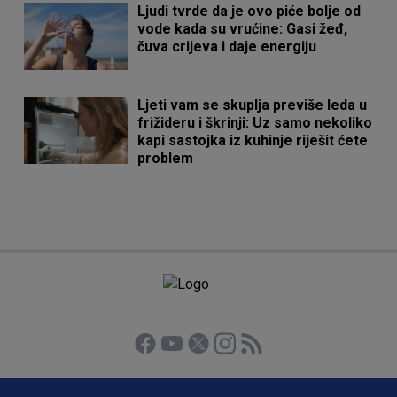
Ljudi tvrde da je ovo piće bolje od
vode kada su vrućine: Gasi žeđ,
čuva crijeva i daje energiju
Ljeti vam se skuplja previše leda u
frižideru i škrinji: Uz samo nekoliko
kapi sastojka iz kuhinje riješit ćete
problem