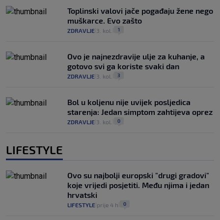
Toplinski valovi jače pogađaju žene nego
muškarce. Evo zašto
1
ZDRAVLJE
3. kol.
|
|
Ovo je najnezdravije ulje za kuhanje, a
gotovo svi ga koriste svaki dan
3
ZDRAVLJE
3. kol.
|
|
Bol u koljenu nije uvijek posljedica
starenja: Jedan simptom zahtijeva oprez
0
ZDRAVLJE
3. kol.
|
|
LIFESTYLE
Ovo su najbolji europski "drugi gradovi"
koje vrijedi posjetiti. Među njima i jedan
hrvatski
0
LIFESTYLE
prije 4 h
|
|