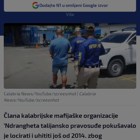
Dodajte N1 u omiljeni Google izvor
Više
Calabria News/YouTube/screesnhot
|
Calabria
News/YouTube/screesnhot
Člana kalabrijske mafijaške organizacije
’Ndrangheta talijansko pravosuđe pokušavalo
je locirati i uhititi još od 2014. zbog