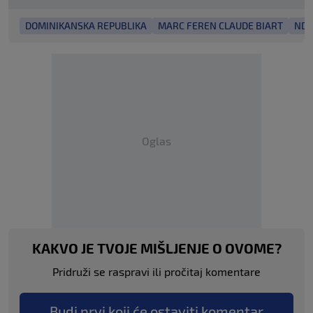
DOMINIKANSKA REPUBLIKA
MARC FEREN CLAUDE BIART
NDR
Oglas
KAKVO JE TVOJE MIŠLJENJE O OVOME?
Pridruži se raspravi ili pročitaj komentare
Budi prvi koji će ostaviti komentar