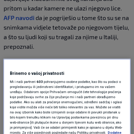
pritom u kadar kamere ne ulazi njegovo lice.
AFP navodi
da je pogriješio u tome što su se na
snimkama vidjele tetovaže po njegovom tijelu,
a što su ljudi koji su tragali za njime u Italiji,
prepoznali.
Tragom YouTubea, Biarta su naposljetku uhitili
Brinemo o vašoj privatnosti
u Dominikanskoj Republici gdje je mirno živio u
Mi i naši partneri
603
pohranjujemo osobne podatke, kao što su podaci o
mjestu Boca Chica, među ostalim pripadnicima
pregledavanju ili jedinstveni identifikatori, i pristupamo im na vašem
uređaju. Odabirom opcije Prihvaćam omogućit ćete tehnologije praćenja
male talijanske zajednice, priopćila je policija.
koje podržavaju svrhe za čije pružanje mi i naši partneri obrađujemo
podatke. Ako su alati za praćenje onemogućeni, određeni sadržaj i oglasi
Dalje se navodi da je Biart uhvaćen kao
koje vidite možda više neće biti toliko relevantni za vas. Možete se vratiti
pripadnik klana Cacciola, mafijaške
na ovaj izbornik kako biste izmijenili svoje odabire ili povukli pristanak u
bilo kojem trenutku klikom na Upravljaj postavkama poveznicu pri dnu
organizacije 'Ndrangheta, za koju se pak
web-stranice [ili plutajuće ikone u donjem lijevom kutu web stranice, ako
je primjenjivo]. Vaši će se odabiri primijeniti kako je opisano u dijelu Web-
navodi da je odavno pretekla Cosu Nostru po
mjesto. Za više pojedinosti pogledajte našu Politiku privatnosti.
Dodatne