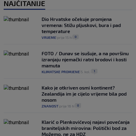
NAJČITANIJE
Dio Hrvatske očekuje promjena
vremena: Stižu pljuskovi, bura i pad
temperature
0
VRIJEME
prije 15 h
|
|
FOTO / Dunav se isušuje, a na površinu
izranjaju njemački ratni brodovi i kosti
mamuta
1
KLIMATSKE PROMJENE
5. kol.
|
|
Kako je otkriven osmi kontinent?
Zealandija im je cijelo vrijeme bila pod
nosom
0
ZNANOST
prije 16 h
|
|
Klarić o Plenkovićevoj najavi povećanja
braniteljskih mirovina: Politički bod za
Možemo, ne za HDZ