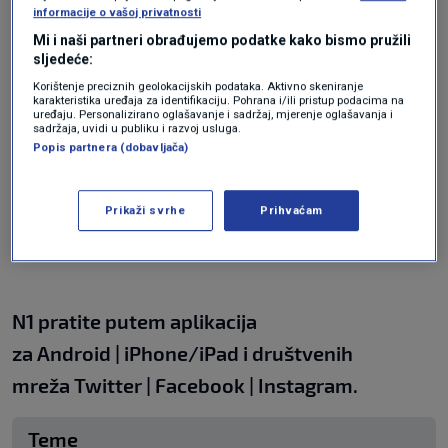
informacije o vašoj privatnosti
svojoj moći i veličini organizacije.
Mi i naši partneri obrađujemo podatke kako bismo pružili
sljedeće:
Korištenje preciznih geolokacijskih podataka. Aktivno skeniranje
karakteristika uređaja za identifikaciju. Pohrana i/ili pristup podacima na
uređaju. Personalizirano oglašavanje i sadržaj, mjerenje oglašavanja i
sadržaja, uvidi u publiku i razvoj usluga.
Popis partnera (dobavljača)
Prikaži svrhe
Prihvaćam
N1 pratite putem aplikacija
za
Android
|
iPhone/iPad
i društvenih
mreža
Twitter
|
Facebook
|
Instagram.
Teme