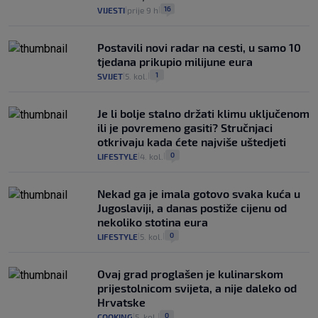
16
VIJESTI
prije 9 h
|
|
Postavili novi radar na cesti, u samo 10
tjedana prikupio milijune eura
1
SVIJET
5. kol.
|
|
Je li bolje stalno držati klimu uključenom
ili je povremeno gasiti? Stručnjaci
otkrivaju kada ćete najviše uštedjeti
0
LIFESTYLE
4. kol.
|
|
Nekad ga je imala gotovo svaka kuća u
Jugoslaviji, a danas postiže cijenu od
nekoliko stotina eura
0
LIFESTYLE
5. kol.
|
|
Ovaj grad proglašen je kulinarskom
prijestolnicom svijeta, a nije daleko od
Hrvatske
0
COOKING
5. kol.
|
|