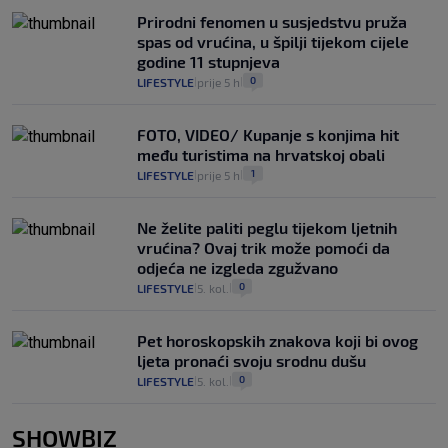
Prirodni fenomen u susjedstvu pruža
spas od vrućina, u špilji tijekom cijele
godine 11 stupnjeva
0
LIFESTYLE
prije 5 h
|
|
FOTO, VIDEO/ Kupanje s konjima hit
među turistima na hrvatskoj obali
1
LIFESTYLE
prije 5 h
|
|
Ne želite paliti peglu tijekom ljetnih
vrućina? Ovaj trik može pomoći da
odjeća ne izgleda zgužvano
0
LIFESTYLE
5. kol.
|
|
Pet horoskopskih znakova koji bi ovog
ljeta pronaći svoju srodnu dušu
0
LIFESTYLE
5. kol.
|
|
SHOWBIZ