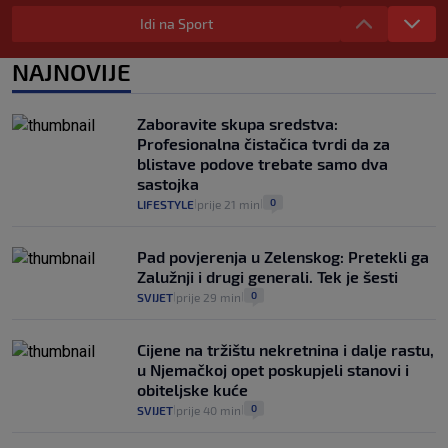
"Kći je otišla na more, a zaboravila
zdravstvenu iskaznicu". Kakva su prava
Idi na Sport
pacijenata izvan mjesta prebivališta?
1
VIJESTI
1. kol.
NAJNOVIJE
|
|
Provjerili smo "što ćemo onda" ako
Plenković na 15 dana ukine mjere: "Ne bi
Zaboravite skupa sredstva:
se dogodilo ništa. Vlada se zaljubila u te
Profesionalna čistačica tvrdi da za
intervencije"
blistave podove trebate samo dva
25
VIJESTI
30. srp.
|
|
sastojka
0
LIFESTYLE
prije 21 min
|
|
Pad povjerenja u Zelenskog: Pretekli ga
Zalužnji i drugi generali. Tek je šesti
0
SVIJET
prije 29 min
|
|
Cijene na tržištu nekretnina i dalje rastu,
u Njemačkoj opet poskupjeli stanovi i
obiteljske kuće
0
SVIJET
prije 40 min
|
|