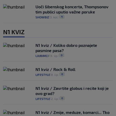
Uoči šibenskog koncerta, Thompsonov
tim publici uputio važne poruke
4
SHOWBIZ
3. kol.
|
|
N1 KVIZ
N1 kviz / Koliko dobro poznajete
pasmine pasa?
0
LJUBIMCI
13. lip.
|
|
N1 kviz / Rock & Roll
0
LIFESTYLE
8. lip.
|
|
N1 kviz / Zavrtite globus i recite koji je
ovo grad?
0
LIFESTYLE
2. lip.
|
|
N1 kviz / Zmije, meduze, komarci... Tko