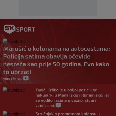
SPORT
Marušić o kolonama na autocestama:
Policija satima obavlja očevide
nesreća kao prije 50 godina. Evo kako
to ubrzati
6
VIJESTI
4. kol.
|
|
Tadić: Krško je u boljoj poziciji od
nuklearki u Mađarskoj i Rumunjskoj jer
se vodilo računa o važnoj stvari
5
VIJESTI
4. kol.
|
|
Stručnjak o prometnom kolapsu u