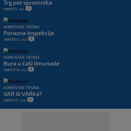
Trg pet spremnika
5
VIJESTI
1. kol.
|
|
KOMENTAR TJEDNA
Porazna inspekcija
11
VIJESTI
25. srp.
|
|
KOMENTAR TJEDNA
Bura u čaši limunade
0
VIJESTI
18. srp.
|
|
KOMENTAR TJEDNA
VAR ili VARka?
4
VIJESTI
11. srp.
|
|