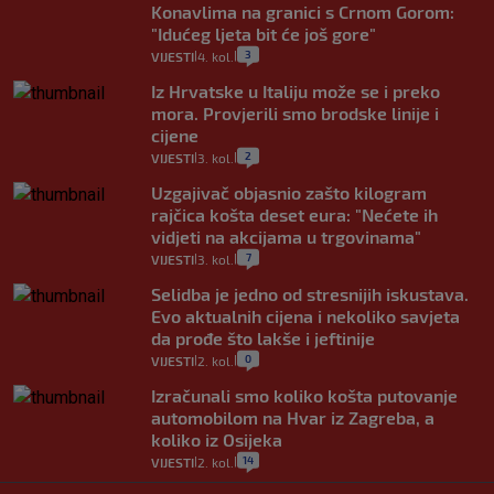
Konavlima na granici s Crnom Gorom:
"Idućeg ljeta bit će još gore"
3
VIJESTI
4. kol.
|
|
Iz Hrvatske u Italiju može se i preko
mora. Provjerili smo brodske linije i
cijene
2
VIJESTI
3. kol.
|
|
Uzgajivač objasnio zašto kilogram
rajčica košta deset eura: "Nećete ih
vidjeti na akcijama u trgovinama"
7
VIJESTI
3. kol.
|
|
Selidba je jedno od stresnijih iskustava.
Evo aktualnih cijena i nekoliko savjeta
da prođe što lakše i jeftinije
0
VIJESTI
2. kol.
|
|
Izračunali smo koliko košta putovanje
automobilom na Hvar iz Zagreba, a
koliko iz Osijeka
14
VIJESTI
2. kol.
|
|