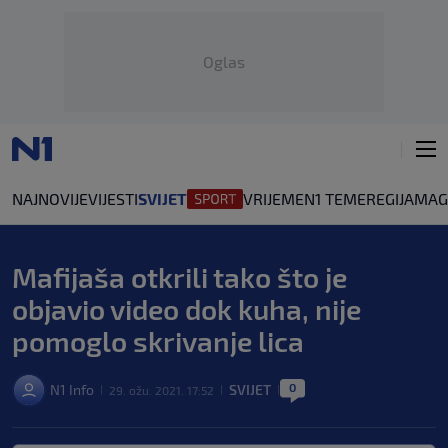
Oglas
NAJNOVIJE
VIJESTI
SVIJET
VRIJEME
N1 TEME
REGIJA
MAG
Mafijaša otkrili tako što je
objavio video dok kuha, nije
pomoglo skrivanje lica
0
N1 Info
SVIJET
29. ožu. 2021. 17:52
|
|
|