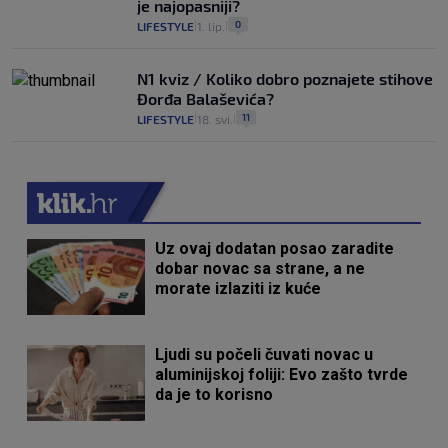
je najopasniji?
0
LIFESTYLE
1. lip.
|
|
N1 kviz / Koliko dobro poznajete stihove
Đorđa Balaševića?
11
LIFESTYLE
18. svi.
|
|
Uz ovaj dodatan posao zaradite
dobar novac sa strane, a ne
morate izlaziti iz kuće
Ljudi su počeli čuvati novac u
aluminijskoj foliji: Evo zašto tvrde
da je to korisno