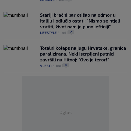
Stariji bračni par otišao na odmor u
Italiju i odlučio ostati: "Nismo se htjeli
vratiti, život nam je puno jeftiniji"
2
LIFESTYLE
4. kol.
|
|
Totalni kolaps na jugu Hrvatske, granica
paralizirana. Neki iscrpljeni putnici
završili na Hitnoj: "Ovo je teror!"
8
VIJESTI
2. kol.
|
|
Oglas