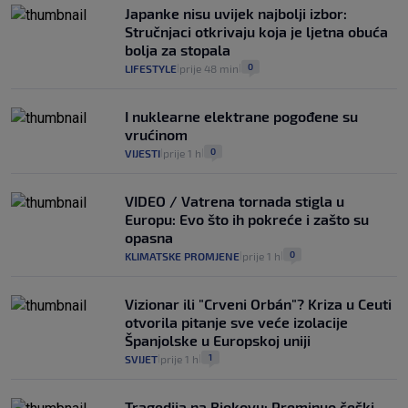
Japanke nisu uvijek najbolji izbor:
Stručnjaci otkrivaju koja je ljetna obuća
bolja za stopala
0
LIFESTYLE
prije 48 min
|
|
I nuklearne elektrane pogođene su
vrućinom
0
VIJESTI
prije 1 h
|
|
VIDEO / Vatrena tornada stigla u
Europu: Evo što ih pokreće i zašto su
opasna
0
KLIMATSKE PROMJENE
prije 1 h
|
|
Vizionar ili "Crveni Orbán"? Kriza u Ceuti
otvorila pitanje sve veće izolacije
Španjolske u Europskoj uniji
1
SVIJET
prije 1 h
|
|
Tragedija na Biokovu: Preminuo češki