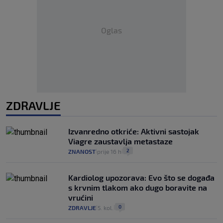
Oglas
ZDRAVLJE
Izvanredno otkriće: Aktivni sastojak
Viagre zaustavlja metastaze
2
ZNANOST
prije 16 h
|
|
Kardiolog upozorava: Evo što se događa
s krvnim tlakom ako dugo boravite na
vrućini
0
ZDRAVLJE
5. kol.
|
|