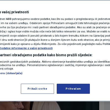
astati novi centar
MAGAZIN
N1 KOMENTAR
 vašoj privatnosti
rtneri
603
pohranjujemo osobne podatke, kao što su podaci o pregledavanju ili jedinstveni 
KOLUMNE
o im na vašem uređaju. Odabirom opcije Prihvaćam omogućit ćete tehnologije praćenja
vrhe za čije pružanje mi i naši partneri obrađujemo podatke. Ako su alati za praćenje
0
18:22
SVIJET
komentara
|
|
žaj i oglasi koje vidite možda više neće biti toliko relevantni za vas. Možete se vratiti n
N1(DIS)INFO
zmijenili svoje odabire ili povukli pristanak u bilo kojem trenutku klikom na Upravljaj p
i dnu web-stranice [ili plutajuće ikone u donjem lijevom kutu web stranice, ako je primje
KLIMATSKE PROMJENE
rimijeniti kako je opisano u dijelu Web-mjesto. Za više pojedinosti pogledajte našu Politi
Više
Dodatne informacije o vašoj privatnosti
FOTO
 partneri obrađujemo podatke kako bismo pružili sljedeće:
reciznih geolokacijskih podataka. Aktivno skeniranje karakteristika uređaja za identifika
p podacima na uređaju. Personalizirano oglašavanje i sadržaj, mjerenje oglašavanja i sadr
VIDEO
zvoj usluga.
era (dobavljača)
Prikaži svrhe
Prihvaćam