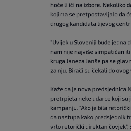
hoće li ići na izbore. Nekoliko
kojima se pretpostavljalo da će,
drugog kandidata lijevog centra 
"Uvijek u Sloveniji bude jedna 
nam nije najviše simpatičan ili
kruga Janeza Janše pa se glavn
za nju. Birači su čekali do ovog
Kaže da je nova predsjednica N
pretrpjela neke udarce koji su j
kampanju. "Ako je bila retoričk
da nastupa kako predsjednik treb
vrlo retorički direktan čovjek"