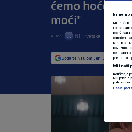
ćemo hoće li n
moći"
Brinemo o
Mi i naši pa
i pristupam
podržavaju s
N1 Hrvatska
Autor:
14. stu. 2022. 
|
određeni sadr
kako biste i
poveznicu pr
se odabiri p
Dodajte N1 u omiljeni Google izvor
privatnosti.
Mi i naši
Korištenje p
i/ili pristu
publiku i ra
Popis partn