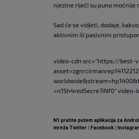
njezine riječi su puno moćnije
Sad će se vidjeti, dodaje, kakv
aktivnim ili pasivnim pristupo
video-cdn src="https://best-
asset=zgnrcirmanrep14112212
worldwide&stream=hp1400&
=n1Sh4redSecre7iNf0" video-i
N1 pratite putem aplikacija za
Andro
mreža
Twitter
|
Facebook
|
Instagra