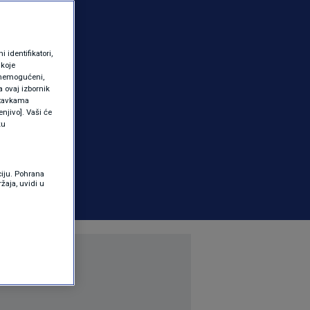
identifikatori,
 koje
 onemogućeni,
a ovaj izbornik
ostavkama
njivo]. Vaši će
ku
ciju. Pohrana
žaja, uvidi u