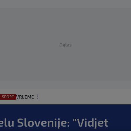
Oglas
VRIJEME
N1 TEME
lu Slovenije: "Vidjet
REGIJA