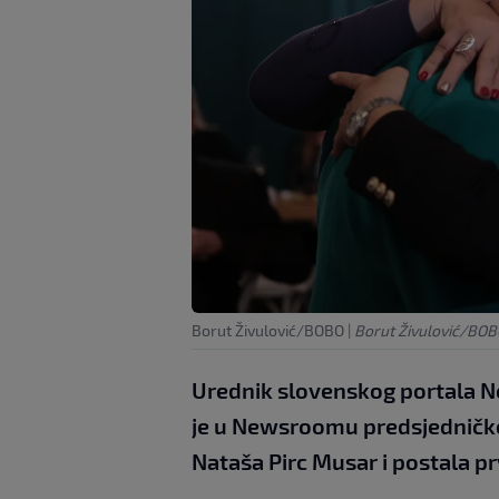
Borut Živulović/BOBO
|
Borut Živulović/BO
Urednik slovenskog portala N
je u Newsroomu predsjedničke i
Nataša Pirc Musar i postala pr