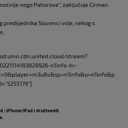
 moćnije nego Pahorove", zaključuje Cirman.
og predsjednika Slovenci vole, nekog s
m.
vod.umn.cdn.united.cloud/stream?
0221114183828926-n1info-hr-
t=0&player=m3u8v&sp=n1info&u=n1info&p
d="5255179"]
id
|
iPhone/iPad
i društvenih
m.