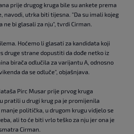
 dana prije drugog kruga bile su ankete prema
 navodi, utrka biti tijesna. "Da su imali kojeg
ne bi glasali za nju", tvrdi Cirman.
dilema. Hoćemo li glasati za kandidata koji
 s druge strane dopustiti da dođe netko iz
ina birača odlučila za varijantu A, odnosno
 vikenda da se odluče", objašnjava.
ataša Pirc Musar prije prvog kruga
u pratili u drugi krug pa je promijenila
i manje politička, u drugom krugu vidjelo se
a, ali to će biti vrlo teško za nju jer ona je
, smatra Cirman.