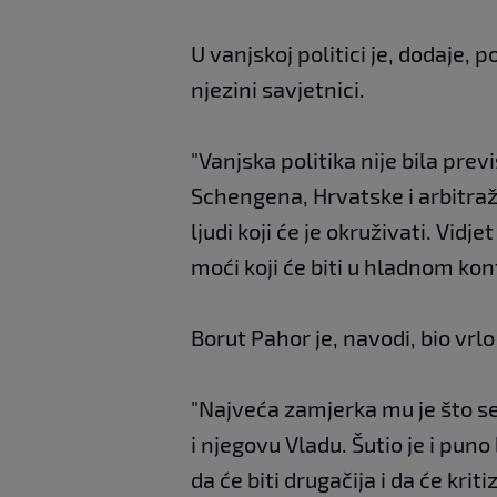
U vanjskoj politici je, dodaje, p
njezini savjetnici.
"Vanjska politika nije bila prev
Schengena, Hrvatske i arbitraže,
ljudi koji će je okruživati. Vidj
moći koji će biti u hladnom konf
Borut Pahor je, navodi, bio vrlo
"Najveća zamjerka mu je što se 
i njegovu Vladu. Šutio je i pun
da će biti drugačija i da će krit