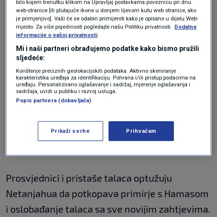
bilo kojem trenutku klikom na Upravljaj postavkama poveznicu pri dnu
Postizanje dogovora postalo je izuzetno hitno
web-stranice [ili plutajuće ikone u donjem lijevom kutu web stranice, ako
je primjenjivo]. Vaši će se odabiri primijeniti kako je opisano u dijelu Web-
budući da je Hamas u subotu objavio još jedan
mjesto. Za više pojedinosti pogledajte našu Politiku privatnosti.
Dodatne
informacije o vašoj privatnosti
video s taocima a koji prikazuje mladu
Mi i naši partneri obrađujemo podatke kako bismo pružili
vojnikinju koja je oteta i odvedena iz Izraela u
sljedeće:
pojas Gaze 7. listopada 2023.
Korištenje preciznih geolokacijskih podataka. Aktivno skeniranje
karakteristika uređaja za identifikaciju. Pohrana i/ili pristup podacima na
uređaju. Personalizirano oglašavanje i sadržaj, mjerenje oglašavanja i
sadržaja, uvidi u publiku i razvoj usluga.
Dok Izrael te video snimke tumači kao alat
Popis partnera (dobavljača)
psihološkog rata, obitelji talaca vide ih kao
ključne znakove da su njihovi najmiliji još uvijek
Prikaži svrhe
Prihvaćam
živi.
Prosvjednici i pristaše talaca optužuju
Netanjahua da potkopava primirje s Hamasom
i oslobađanje talaca sa sve novijim zahtjevima.