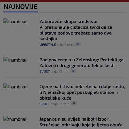
1
VIJESTI
1. kol.
NAJNOVIJE
|
|
Provjerili smo "što ćemo onda" ako
Plenković na 15 dana ukine mjere: "Ne bi
Zaboravite skupa sredstva:
se dogodilo ništa. Vlada se zaljubila u te
Profesionalna čistačica tvrdi da za
intervencije"
blistave podove trebate samo dva
25
VIJESTI
30. srp.
|
|
sastojka
0
LIFESTYLE
prije 7 min.
|
|
Pad povjerenja u Zelenskog: Pretekli ga
Zalužnji i drugi generali. Tek je šesti
0
SVIJET
prije 15 min.
|
|
Cijene na tržištu nekretnina i dalje rastu,
u Njemačkoj opet poskupjeli stanovi i
obiteljske kuće
0
SVIJET
prije 26 min.
|
|
Japanke nisu uvijek najbolji izbor:
Stručnjaci otkrivaju koja je ljetna obuća