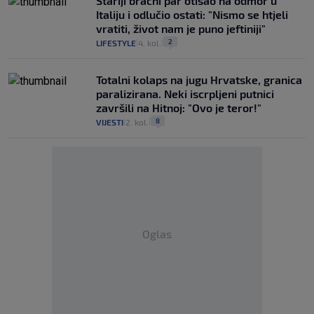
Stariji bračni par otišao na odmor u
Italiju i odlučio ostati: "Nismo se htjeli
vratiti, život nam je puno jeftiniji"
2
LIFESTYLE
4. kol.
|
|
Totalni kolaps na jugu Hrvatske, granica
paralizirana. Neki iscrpljeni putnici
završili na Hitnoj: "Ovo je teror!"
8
VIJESTI
2. kol.
|
|
Oglas