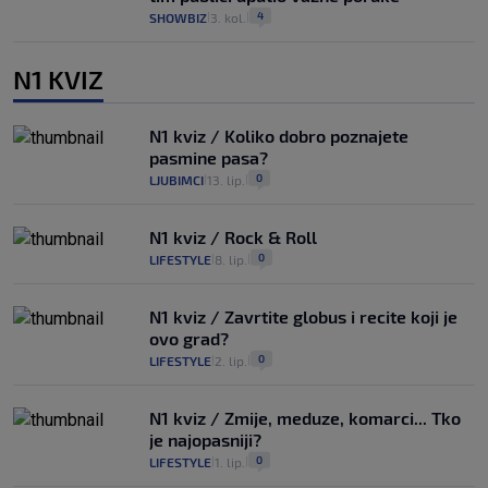
4
SHOWBIZ
3. kol.
|
|
N1 KVIZ
N1 kviz / Koliko dobro poznajete
pasmine pasa?
0
LJUBIMCI
13. lip.
|
|
N1 kviz / Rock & Roll
0
LIFESTYLE
8. lip.
|
|
N1 kviz / Zavrtite globus i recite koji je
ovo grad?
0
LIFESTYLE
2. lip.
|
|
N1 kviz / Zmije, meduze, komarci... Tko
je najopasniji?
0
LIFESTYLE
1. lip.
|
|