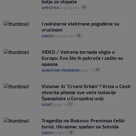
bolja za stopala
0
LIFESTYLE
prije 35 min.
|
|
I nuklearne elektrane pogođene su
vrućinom
0
VIJESTI
prije 48 min.
|
|
VIDEO / Vatrena tornada stigla u
Europu: Evo što ih pokreće i zašto su
opasna
0
KLIMATSKE PROMJENE
prije 1 h
|
|
Vizionar ili "Crveni Orbán"? Kriza u Ceuti
otvorila pitanje sve veće izolacije
Španjolske u Europskoj uniji
1
SVIJET
prije 1 h
|
|
Tragedija na Biokovu: Preminuo češki
turist, Ukrajinac spašen sa Sutvida
0
VIJESTI
prije 1 h
|
|