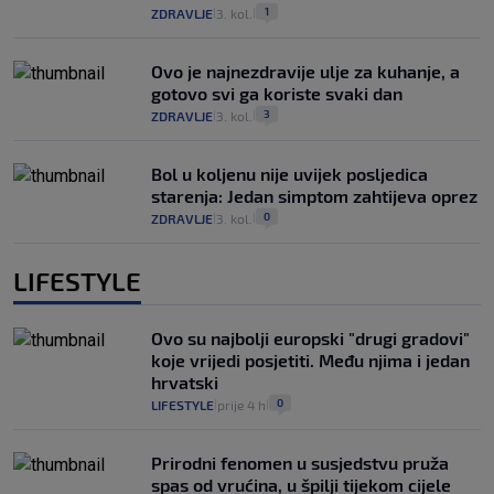
1
ZDRAVLJE
3. kol.
|
|
Ovo je najnezdravije ulje za kuhanje, a
gotovo svi ga koriste svaki dan
3
ZDRAVLJE
3. kol.
|
|
Bol u koljenu nije uvijek posljedica
starenja: Jedan simptom zahtijeva oprez
0
ZDRAVLJE
3. kol.
|
|
LIFESTYLE
Ovo su najbolji europski "drugi gradovi"
koje vrijedi posjetiti. Među njima i jedan
hrvatski
0
LIFESTYLE
prije 4 h
|
|
Prirodni fenomen u susjedstvu pruža
spas od vrućina, u špilji tijekom cijele