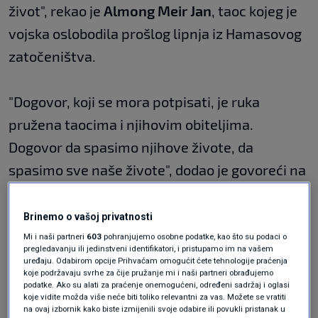
život", rekao je
Almong Meir Jan
, taoc kojeg je
vojska oslobodila prošlog lipnja iz Hamasovog
zatočeništva.
"Dogovor, koji se mora potpisati, je ruka
pružena taocima i njihovim obiteljima.
Dogovor da spasimo njihove živote, da
spasimo sve naše živote", dodao je govoreći na
skupu u Tel Avivu.
Ljudi su također prosvjedovali na skupovima u
Brinemo o vašoj privatnosti
Jeruzalemu i Haifi, a nakon skupa u Tel Avivu
Mi i naši partneri
603
pohranjujemo osobne podatke, kao što su podaci o
pregledavanju ili jedinstveni identifikatori, i pristupamo im na vašem
došlo je i do sukoba s policijom pri čemu je
uređaju. Odabirom opcije Prihvaćam omogućit ćete tehnologije praćenja
koje podržavaju svrhe za čije pružanje mi i naši partneri obrađujemo
uhićeno šest osoba, prenose mediji.
podatke. Ako su alati za praćenje onemogućeni, određeni sadržaj i oglasi
koje vidite možda više neće biti toliko relevantni za vas. Možete se vratiti
na ovaj izbornik kako biste izmijenili svoje odabire ili povukli pristanak u