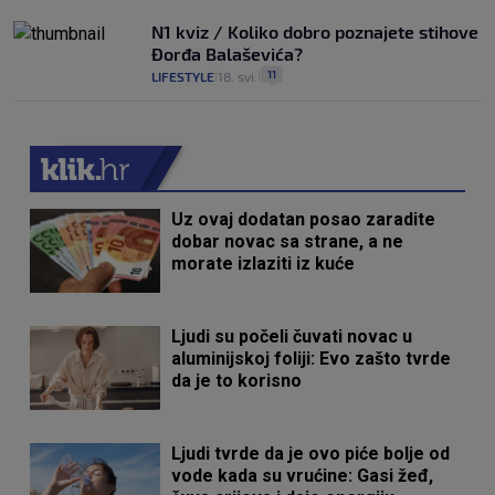
N1 kviz / Koliko dobro poznajete stihove
Đorđa Balaševića?
11
LIFESTYLE
18. svi.
|
|
Uz ovaj dodatan posao zaradite
dobar novac sa strane, a ne
morate izlaziti iz kuće
Ljudi su počeli čuvati novac u
aluminijskoj foliji: Evo zašto tvrde
da je to korisno
Ljudi tvrde da je ovo piće bolje od
vode kada su vrućine: Gasi žeđ,