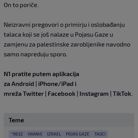
On to poriče.
Neizravni pregovori o primirju i oslobađanju
talaca koji se još nalaze u Pojasu Gaze u
zamjenu za palestinske zarobljenike navodno
samo napreduju sporo.
N1 pratite putem aplikacija
za
Android
|
iPhone/iPad
i
mreža
Twitter
|
Facebook
|
Instagram
|
TikTok
.
Teme
*9632
HAMAS
IZRAEL
POJAS GAZE
TAOCI