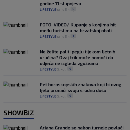
godine 11 stupnjeva
0
LIFESTYLE
prije 5 h
|
|
FOTO, VIDEO/ Kupanje s konjima hit
među turistima na hrvatskoj obali
1
LIFESTYLE
prije 5 h
|
|
Ne želite paliti peglu tijekom ljetnih
vrućina? Ovaj trik može pomoći da
odjeća ne izgleda zgužvano
0
LIFESTYLE
5. kol.
|
|
Pet horoskopskih znakova koji bi ovog
ljeta pronaći svoju srodnu dušu
0
LIFESTYLE
5. kol.
|
|
SHOWBIZ
Ariana Grande se nakon turneje povlači