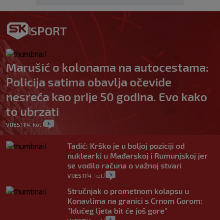
SPORT
Marušić o kolonama na autocestama:
Policija satima obavlja očevide
nesreća kao prije 50 godina. Evo kako
to ubrzati
6
VIJESTI
4. kol.
|
|
Tadić: Krško je u boljoj poziciji od
nuklearki u Mađarskoj i Rumunjskoj jer
se vodilo računa o važnoj stvari
5
VIJESTI
4. kol.
|
|
Stručnjak o prometnom kolapsu u
Konavlima na granici s Crnom Gorom:
"Idućeg ljeta bit će još gore"
3