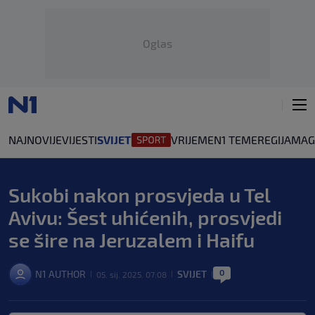
Oglas
NAJNOVIJE
VIJESTI
SVIJET
VRIJEME
N1 TEME
REGIJA
MAG
Sukobi nakon prosvjeda u Tel
Avivu: Šest uhićenih, prosvjedi
se šire na Jeruzalem i Haifu
0
N1 AUTHOR
SVIJET
05. sij. 2025. 07:08
|
|
|