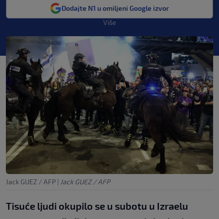
Dodajte N1 u omiljeni Google izvor
Više
Jack GUEZ / AFP
|
Jack GUEZ / AFP
Tisuće ljudi okupilo se u subotu u Izraelu