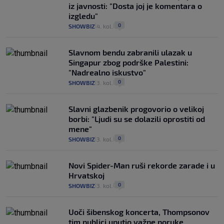
iz javnosti: "Dosta joj je komentara o
izgledu"
0
SHOWBIZ
4. kol.
|
|
Slavnom bendu zabranili ulazak u
Singapur zbog podrške Palestini:
"Nadrealno iskustvo"
0
SHOWBIZ
3. kol.
|
|
Slavni glazbenik progovorio o velikoj
borbi: "Ljudi su se dolazili oprostiti od
mene"
0
SHOWBIZ
3. kol.
|
|
Novi Spider-Man ruši rekorde zarade i u
Hrvatskoj
0
SHOWBIZ
3. kol.
|
|
Uoči šibenskog koncerta, Thompsonov
tim publici uputio važne poruke