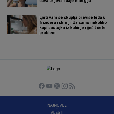
čuva crijeva i daje energiju
Ljeti vam se skuplja previše leda u
frižideru i škrinji: Uz samo nekoliko
kapi sastojka iz kuhinje riješit ćete
problem
NAJNOVIJE
VIJESTI