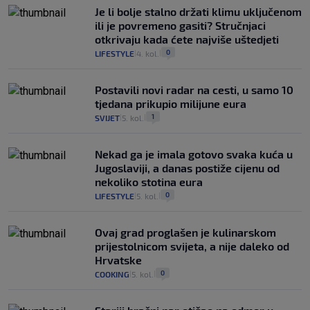
Je li bolje stalno držati klimu uključenom
ili je povremeno gasiti? Stručnjaci
otkrivaju kada ćete najviše uštedjeti
0
LIFESTYLE
4. kol.
|
|
Postavili novi radar na cesti, u samo 10
tjedana prikupio milijune eura
1
SVIJET
5. kol.
|
|
Nekad ga je imala gotovo svaka kuća u
Jugoslaviji, a danas postiže cijenu od
nekoliko stotina eura
0
LIFESTYLE
5. kol.
|
|
Ovaj grad proglašen je kulinarskom
prijestolnicom svijeta, a nije daleko od
Hrvatske
0
COOKING
5. kol.
|
|