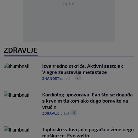
Oglas
ZDRAVLJE
Izvanredno otkriće: Aktivni sastojak
Viagre zaustavlja metastaze
2
ZNANOST
prije 6 h
|
|
Kardiolog upozorava: Evo što se događa
s krvnim tlakom ako dugo boravite na
vrućini
0
ZDRAVLJE
5. kol.
|
|
Toplinski valovi jače pogađaju žene nego
muškarce. Evo zašto