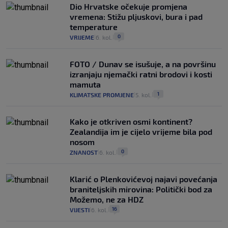
Dio Hrvatske očekuje promjena
vremena: Stižu pljuskovi, bura i pad
temperature
0
VRIJEME
6. kol.
|
|
FOTO / Dunav se isušuje, a na površinu
izranjaju njemački ratni brodovi i kosti
mamuta
1
KLIMATSKE PROMJENE
5. kol.
|
|
Kako je otkriven osmi kontinent?
Zealandija im je cijelo vrijeme bila pod
nosom
0
ZNANOST
6. kol.
|
|
Klarić o Plenkovićevoj najavi povećanja
braniteljskih mirovina: Politički bod za
Možemo, ne za HDZ
16
VIJESTI
6. kol.
|
|