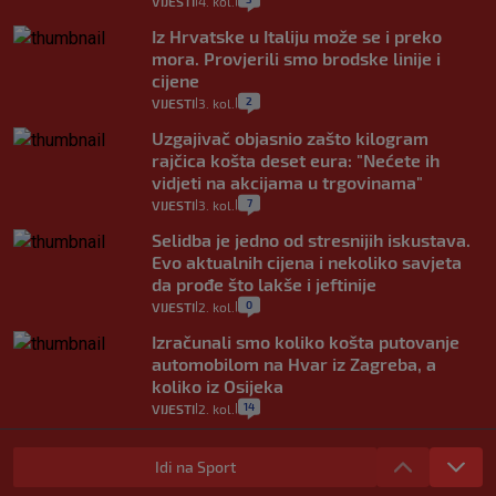
VIJESTI
4. kol.
|
|
Iz Hrvatske u Italiju može se i preko
mora. Provjerili smo brodske linije i
cijene
2
VIJESTI
3. kol.
|
|
Uzgajivač objasnio zašto kilogram
rajčica košta deset eura: "Nećete ih
vidjeti na akcijama u trgovinama"
7
VIJESTI
3. kol.
|
|
Selidba je jedno od stresnijih iskustava.
Evo aktualnih cijena i nekoliko savjeta
da prođe što lakše i jeftinije
0
VIJESTI
2. kol.
|
|
Izračunali smo koliko košta putovanje
automobilom na Hvar iz Zagreba, a
koliko iz Osijeka
14
VIJESTI
2. kol.
|
|
"Kći je otišla na more, a zaboravila
zdravstvenu iskaznicu". Kakva su prava
Idi na Sport
pacijenata izvan mjesta prebivališta?