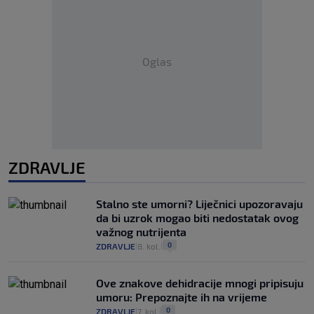
Oglas
ZDRAVLJE
Stalno ste umorni? Liječnici upozoravaju
da bi uzrok mogao biti nedostatak ovog
važnog nutrijenta
0
ZDRAVLJE
8. kol.
|
|
Ove znakove dehidracije mnogi pripisuju
umoru: Prepoznajte ih na vrijeme
0
ZDRAVLJE
7. kol.
|
|