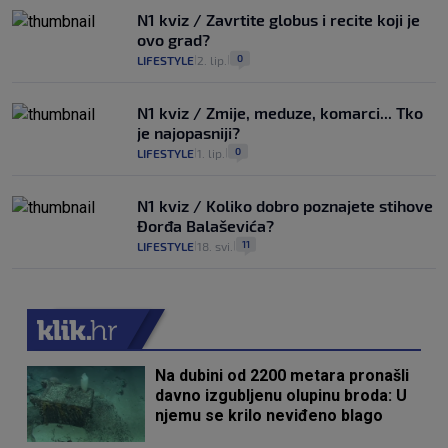
N1 kviz / Zavrtite globus i recite koji je
ovo grad?
0
LIFESTYLE
2. lip.
|
|
N1 kviz / Zmije, meduze, komarci... Tko
je najopasniji?
0
LIFESTYLE
1. lip.
|
|
N1 kviz / Koliko dobro poznajete stihove
Đorđa Balaševića?
11
LIFESTYLE
18. svi.
|
|
Na dubini od 2200 metara pronašli
davno izgubljenu olupinu broda: U
njemu se krilo neviđeno blago