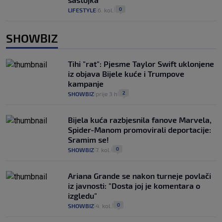
0
LIFESTYLE
6. kol.
|
|
SHOWBIZ
Tihi "rat": Pjesme Taylor Swift uklonjene
iz objava Bijele kuće i Trumpove
kampanje
2
SHOWBIZ
prije 3 h
|
|
Bijela kuća razbjesnila fanove Marvela,
Spider-Manom promovirali deportacije:
Sramim se!
0
SHOWBIZ
7. kol.
|
|
Ariana Grande se nakon turneje povlači
iz javnosti: "Dosta joj je komentara o
izgledu"
0
SHOWBIZ
4. kol.
|
|