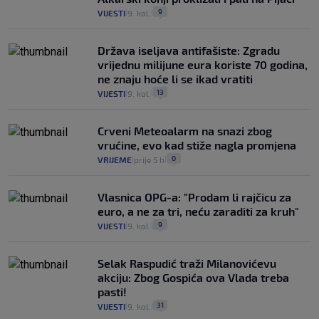
9
VIJESTI
9. kol.
|
|
Država iseljava antifašiste: Zgradu
vrijednu milijune eura koriste 70 godina,
ne znaju hoće li se ikad vratiti
13
VIJESTI
9. kol.
|
|
Crveni Meteoalarm na snazi zbog
vrućine, evo kad stiže nagla promjena
0
VRIJEME
prije 5 h
|
|
Vlasnica OPG-a: "Prodam li rajčicu za
euro, a ne za tri, neću zaraditi za kruh"
9
VIJESTI
9. kol.
|
|
Selak Raspudić traži Milanovićevu
akciju: Zbog Gospića ova Vlada treba
pasti!
31
VIJESTI
9. kol.
|
|