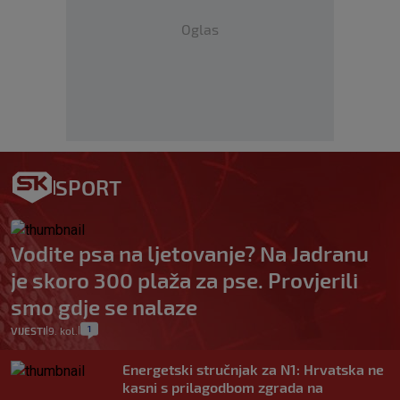
Oglas
SPORT
Vodite psa na ljetovanje? Na Jadranu
je skoro 300 plaža za pse. Provjerili
smo gdje se nalaze
1
VIJESTI
9. kol.
|
|
Energetski stručnjak za N1: Hrvatska ne
kasni s prilagodbom zgrada na