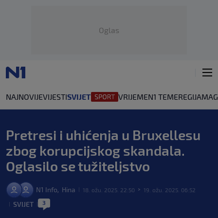
Oglas
NAJNOVIJE
VIJESTI
SVIJET
VRIJEME
N1 TEME
REGIJA
MAG
Pretresi i uhićenja u Bruxellesu
zbog korupcijskog skandala.
Oglasilo se tužiteljstvo
N1 Info
Hina
,
18. ožu. 2025. 22:50
19. ožu. 2025. 06:52
|
>
3
SVIJET
|
|