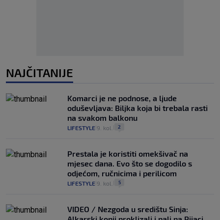
NAJČITANIJE
Komarci je ne podnose, a ljude
oduševljava: Biljka koja bi trebala rasti
na svakom balkonu
2
LIFESTYLE
9. kol.
|
|
Prestala je koristiti omekšivač na
mjesec dana. Evo što se dogodilo s
odjećom, ručnicima i perilicom
5
LIFESTYLE
9. kol.
|
|
VIDEO / Nezgoda u središtu Sinja:
Alkarski konji proklizali i pali na Pijaci