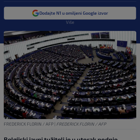
Dodajte N1 u omiljeni Google izvor
Više
FREDERICK FLORIN / AFP
|
FREDERICK FLORIN / AFP
Belgijski javni tužitelj je u utorak podnio