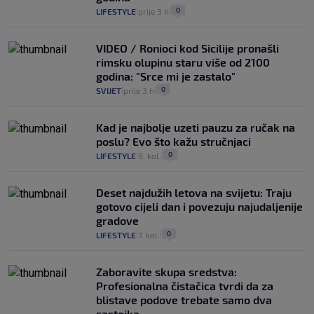
0
LIFESTYLE
prije 3 h
|
|
VIDEO / Ronioci kod Sicilije pronašli
rimsku olupinu staru više od 2100
godina: "Srce mi je zastalo"
0
SVIJET
prije 3 h
|
|
Kad je najbolje uzeti pauzu za ručak na
poslu? Evo što kažu stručnjaci
0
LIFESTYLE
9. kol.
|
|
Deset najdužih letova na svijetu: Traju
gotovo cijeli dan i povezuju najudaljenije
gradove
0
LIFESTYLE
7. kol.
|
|
Zaboravite skupa sredstva:
Profesionalna čistačica tvrdi da za
blistave podove trebate samo dva
sastojka