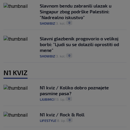
Slavnom bendu zabranili ulazak u
Singapur zbog podrške Palestini:
"Nadrealno iskustvo"
0
SHOWBIZ
3. kol.
|
|
Slavni glazbenik progovorio o velikoj
borbi: "Ljudi su se dolazili oprostiti od
mene"
0
SHOWBIZ
3. kol.
|
|
N1 KVIZ
N1 kviz / Koliko dobro poznajete
pasmine pasa?
0
LJUBIMCI
13. lip.
|
|
N1 kviz / Rock & Roll
0
LIFESTYLE
8. lip.
|
|