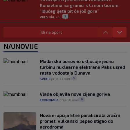
Konavlima na granici s Crnom Gorom:
"Idućeg ljeta bit će još gore"
3
VIJESTI
4. kol.
|
|
Iz Hrvatske u Italiju može se i preko
mora. Provjerili smo brodske linije i
Idi na Sport
cijene
2
VIJESTI
3. kol.
NAJNOVIJE
|
|
Uzgajivač objasnio zašto kilogram
rajčica košta deset eura: "Nećete ih
Mađarska ponovno uključuje jednu
vidjeti na akcijama u trgovinama"
turbinu nuklearne elektrane Paks usred
8
VIJESTI
3. kol.
|
|
rasta vodostaja Dunava
0
SVIJET
prije 33 min
|
|
Vlada objavila nove cijene goriva
0
EKONOMIJA
prije 56 min
|
|
Nova erupcija Etne paralizirala zračni
promet, vulkanski pepeo stigao do
aerodroma