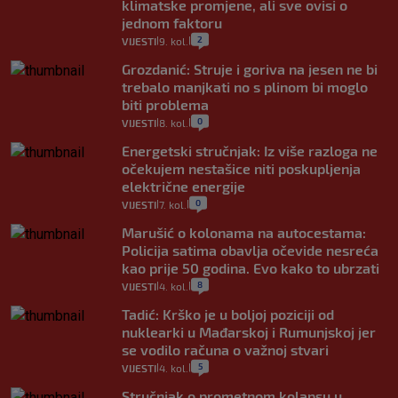
klimatske promjene, ali sve ovisi o
jednom faktoru
2
VIJESTI
9. kol.
|
|
Grozdanić: Struje i goriva na jesen ne bi
trebalo manjkati no s plinom bi moglo
biti problema
0
VIJESTI
8. kol.
|
|
Energetski stručnjak: Iz više razloga ne
očekujem nestašice niti poskupljenja
električne energije
0
VIJESTI
7. kol.
|
|
Marušić o kolonama na autocestama:
Policija satima obavlja očevide nesreća
kao prije 50 godina. Evo kako to ubrzati
8
VIJESTI
4. kol.
|
|
Tadić: Krško je u boljoj poziciji od
nuklearki u Mađarskoj i Rumunjskoj jer
se vodilo računa o važnoj stvari
5
VIJESTI
4. kol.
|
|
Stručnjak o prometnom kolapsu u