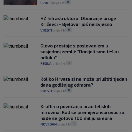
0
SVIJET
prije 1 h
|
|
HŽ Infrastruktura: Otvaranje pruge
Križevci - Bjelovar još neizvjesno
0
VIJESTI
prije 1 h
|
|
Glovo prestaje s poslovanjem u
susjednoj zemlji: "Donijeli smo tešku
odluku"
0
REGIJA
prije 1 h
|
|
Koliko Hrvata si ne može priuštiti tjedan
dana godišnjeg odmora?
0
VIJESTI
prije 1 h
|
|
Kroflin o povećanju braniteljskih
mirovina: Kad se premijera isprovocira,
nađe se gotovo 100 milijuna eura
1
NOVI DAN
prije 1 h
|
|