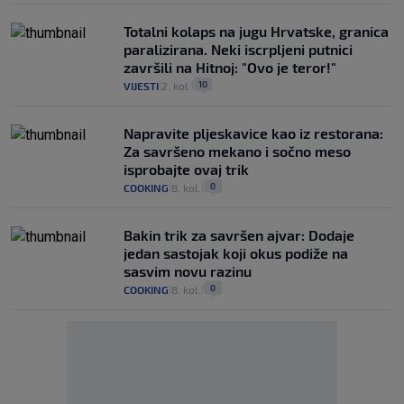
Totalni kolaps na jugu Hrvatske, granica
paralizirana. Neki iscrpljeni putnici
završili na Hitnoj: "Ovo je teror!"
10
VIJESTI
2. kol.
|
|
Napravite pljeskavice kao iz restorana:
Za savršeno mekano i sočno meso
isprobajte ovaj trik
0
COOKING
8. kol.
|
|
Bakin trik za savršen ajvar: Dodaje
jedan sastojak koji okus podiže na
sasvim novu razinu
0
COOKING
8. kol.
|
|