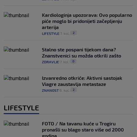
Kardiologinja upozorava: Ovo popularno
piće moglo bi pridonijeti začepljenju
arterija
2
LIFESTYLE
7. kol.
|
|
Stalno ste pospani tijekom dana?
Znanstvenici su možda otkrili zašto
0
ZDRAVLJE
7. kol.
|
|
Izvanredno otkriće: Aktivni sastojak
Viagre zaustavlja metastaze
2
ZNANOST
6. kol.
|
|
LIFESTYLE
FOTO / Na tavanu kuće u Trogiru
pronašli su blago staro više od 2000
godina