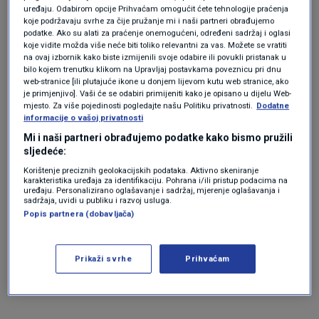
Huawei pokušao neprimjereno utjecati na donošenje odluka u
uređaju. Odabirom opcije Prihvaćam omogućit ćete tehnologije praćenja
koje podržavaju svrhe za čije pružanje mi i naši partneri obrađujemo
Europskoj uniji.
podatke. Ako su alati za praćenje onemogućeni, određeni sadržaj i oglasi
koje vidite možda više neće biti toliko relevantni za vas. Možete se vratiti
na ovaj izbornik kako biste izmijenili svoje odabire ili povukli pristanak u
Kineska tehnologija u zapadnim mobilnim komunikacijama je
bilo kojem trenutku klikom na Upravljaj postavkama poveznicu pri dnu
već godinama vruća tema.
web-stranice [ili plutajuće ikone u donjem lijevom kutu web stranice, ako
je primjenjivo]. Vaši će se odabiri primijeniti kako je opisano u dijelu Web-
mjesto. Za više pojedinosti pogledajte našu Politiku privatnosti.
Dodatne
Kritičari Huaweija se boje da bi Kina preko tvrtke mogla
informacije o vašoj privatnosti
dobiti pristup mobilnim mrežama.
Mi i naši partneri obrađujemo podatke kako bismo pružili
sljedeće:
Belgijske vlasti su u ponedjeljak dodatno pretražile urede
Korištenje preciznih geolokacijskih podataka. Aktivno skeniranje
Europskog parlamenta u Bruxellesu, od kojih su neki ranije
karakteristika uređaja za identifikaciju. Pohrana i/ili pristup podacima na
uređaju. Personalizirano oglašavanje i sadržaj, mjerenje oglašavanja i
bili zapečaćeni.
sadržaja, uvidi u publiku i razvoj usluga.
Popis partnera (dobavljača)
Prošlog tjedna je otkriveno da je oko 100 policajaca
pretražilo 21 stan u Belgiji i Portugalu u sklopu istraga
Prikaži svrhe
Prihvaćam
navodnog podmićivanja i krivotvorenja.