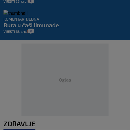
11
VIJESTI
25. srp.
|
|
KOMENTAR TJEDNA
Bura u čaši limunade
0
VIJESTI
18. srp.
|
|
Oglas
ZDRAVLJE