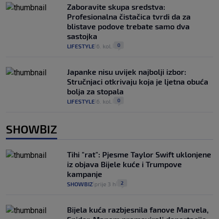
Zaboravite skupa sredstva:
Profesionalna čistačica tvrdi da za
blistave podove trebate samo dva
sastojka
0
LIFESTYLE
6. kol.
|
|
Japanke nisu uvijek najbolji izbor:
Stručnjaci otkrivaju koja je ljetna obuća
bolja za stopala
0
LIFESTYLE
6. kol.
|
|
SHOWBIZ
Tihi "rat": Pjesme Taylor Swift uklonjene
iz objava Bijele kuće i Trumpove
kampanje
2
SHOWBIZ
prije 3 h
|
|
Bijela kuća razbjesnila fanove Marvela,