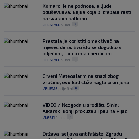
Komarci je ne podnose, a ljude
oduševljava: Biljka koja bi trebala rasti
na svakom balkonu
2
LIFESTYLE
9. kol.
|
|
Prestala je koristiti omekšivač na
mjesec dana. Evo što se dogodilo s
odjećom, ručnicima i perilicom
5
LIFESTYLE
9. kol.
|
|
Crveni Meteoalarm na snazi zbog
vrućine, evo kad stiže nagla promjena
0
VRIJEME
prije 6 h
|
|
VIDEO / Nezgoda u središtu Sinja:
Alkarski konji proklizali i pali na Pijaci
9
VIJESTI
9. kol.
|
|
Država iseljava antifašiste: Zgradu