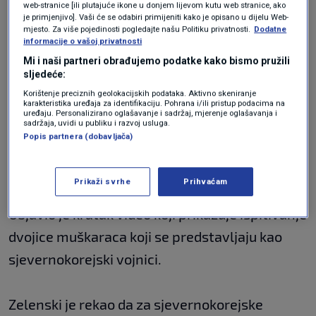
web-stranice [ili plutajuće ikone u donjem lijevom kutu web stranice, ako
je primjenjivo]. Vaši će se odabiri primijeniti kako je opisano u dijelu Web-
mjesto. Za više pojedinosti pogledajte našu Politiku privatnosti.
Dodatne
Zelenski kaže da su ruske i sjevernokorejske
informacije o vašoj privatnosti
snage pretrpjele velike gubitke.
Mi i naši partneri obrađujemo podatke kako bismo pružili
sljedeće:
Korištenje preciznih geolokacijskih podataka. Aktivno skeniranje
"Ukrajina je spremna Kim Jong Unu predati
karakteristika uređaja za identifikaciju. Pohrana i/ili pristup podacima na
uređaju. Personalizirano oglašavanje i sadržaj, mjerenje oglašavanja i
vojnike ako on može organizirati njihovu
sadržaja, uvidi u publiku i razvoj usluga.
Popis partnera (dobavljača)
razmjenu s našim ratnicima zarobljenima u
Rusiji", rekao je Zelenski.
Prikaži svrhe
Prihvaćam
Objavio je kratak video koji prikazuje ispitivanje
dvojice muškaraca koji se predstavljaju kao
sjevernokorejski vojnici.
Zelenski je rekao da za sjevernokorejske