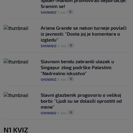
Spider-Manom promovirali deportacije:
Sramim se!
0
SHOWBIZ
7. kol.
|
|
Ariana Grande se nakon turneje povlači
iz javnosti: "Dosta joj je komentara o
izgledu"
0
SHOWBIZ
4. kol.
|
|
Slavnom bendu zabranili ulazak u
Singapur zbog podrške Palestini:
"Nadrealno iskustvo"
0
SHOWBIZ
3. kol.
|
|
Slavni glazbenik progovorio o velikoj
borbi: "Ljudi su se dolazili oprostiti od
mene"
0
SHOWBIZ
3. kol.
|
|
N1 KVIZ