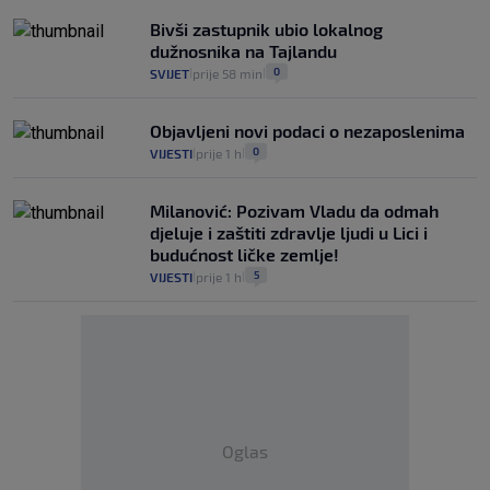
Bivši zastupnik ubio lokalnog
dužnosnika na Tajlandu
0
SVIJET
prije 58 min
|
|
Objavljeni novi podaci o nezaposlenima
0
VIJESTI
prije 1 h
|
|
Milanović: Pozivam Vladu da odmah
djeluje i zaštiti zdravlje ljudi u Lici i
budućnost ličke zemlje!
5
VIJESTI
prije 1 h
|
|
Oglas