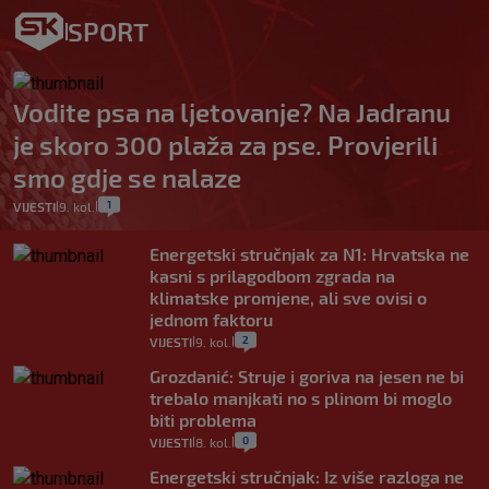
SPORT
Vodite psa na ljetovanje? Na Jadranu
je skoro 300 plaža za pse. Provjerili
smo gdje se nalaze
1
VIJESTI
9. kol.
|
|
Energetski stručnjak za N1: Hrvatska ne
kasni s prilagodbom zgrada na
klimatske promjene, ali sve ovisi o
jednom faktoru
2
VIJESTI
9. kol.
|
|
Grozdanić: Struje i goriva na jesen ne bi
trebalo manjkati no s plinom bi moglo
biti problema
0
VIJESTI
8. kol.
|
|
Energetski stručnjak: Iz više razloga ne