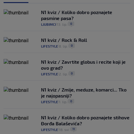
N1 kviz / Koliko dobro poznajete
pasmine pasa?
0
LJUBIMCI
13. lip.
|
|
N1 kviz / Rock & Roll
0
LIFESTYLE
8. lip.
|
|
N1 kviz / Zavrtite globus i recite koji je
ovo grad?
0
LIFESTYLE
2. lip.
|
|
N1 kviz / Zmije, meduze, komarci... Tko
je najopasniji?
0
LIFESTYLE
1. lip.
|
|
N1 kviz / Koliko dobro poznajete stihove
Đorđa Balaševića?
11
LIFESTYLE
18. svi.
|
|