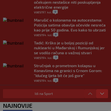
očekujem nestašice niti poskupljenja
električne energije
0
VIJESTI
7. kol.
|
|
Marušić o kolonama na autocestama:
Policija satima obavlja očevide nesreća
kao prije 50 godina. Evo kako to ubrzati
8
VIJESTI
4. kol.
|
|
Tadić: Krško je u boljoj poziciji od
nuklearki u Mađarskoj i Rumunjskoj jer
se vodilo računa o važnoj stvari
5
VIJESTI
4. kol.
|
|
Stručnjak o prometnom kolapsu u
Konavlima na granici s Crnom Gorom:
"Idućeg ljeta bit će još gore"
3
VIJESTI
4. kol.
|
|
Iz Hrvatske u Italiju može se i preko
mora. Provjerili smo brodske linije i
Idi na Sport
cijene
2
VIJESTI
3. kol.
NAJNOVIJE
|
|