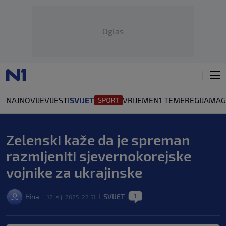
Oglas
NAJNOVIJE
VIJESTI
SVIJET
VRIJEME
N1 TEME
REGIJA
MAG
Zelenski kaže da je spreman
razmijeniti sjevernokorejske
vojnike za ukrajinske
1
Hina
SVIJET
12. sij. 2025. 22:51
|
|
|