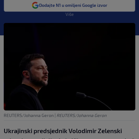
Dodajte N1 u omiljeni Google izvor
Više
REUTERS/Johanna Geron
|
REUTERS/Johanna Geron
Ukrajinski predsjednik Volodimir Zelenski