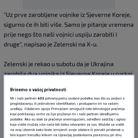
"Uz prve zarobljene vojnike iz Sjeverne Koreje,
sigurno će ih biti više. Samo je pitanje vremena
prije nego što naši vojnici uspiju zarobiti i
druge", napisao je Zelenski na X-u.
Zelenski je rekao u subotu da je Ukrajina
zarobila dva vojnika iz Sjeverne Koreje u ruskoj
regiji Kursk.
Brinemo o vašoj privatnosti
Prema ukrajinskim i zapadnim procjenama,
Mi i naši partneri
603
pohranjujemo osobne podatke, kao što su podaci o
oko 11.000 vojnika iz Sjeverne Koreje nalazi se
pregledavanju ili jedinstveni identifikatori, i pristupamo im na vašem
uređaju. Odabirom opcije Prihvaćam omogućit ćete tehnologije praćenja
u regiji Kursk kao ispomoć ruskim snagama.
koje podržavaju svrhe za čije pružanje mi i naši partneri obrađujemo
podatke. Ako su alati za praćenje onemogućeni, određeni sadržaj i oglasi
Rusija nije ni potvrdila ni zanijekala njihovu
koje vidite možda više neće biti toliko relevantni za vas. Možete se vratiti
na ovaj izbornik kako biste izmijenili svoje odabire ili povukli pristanak u
prisutnost.
bilo kojem trenutku klikom na Upravljaj postavkama poveznicu pri dnu