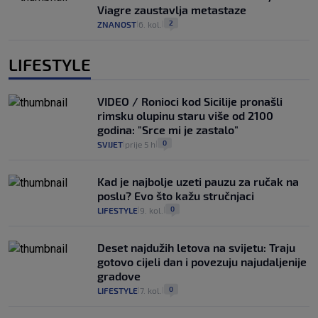
Viagre zaustavlja metastaze
2
ZNANOST
6. kol.
|
|
LIFESTYLE
VIDEO / Ronioci kod Sicilije pronašli
rimsku olupinu staru više od 2100
godina: "Srce mi je zastalo"
0
SVIJET
prije 5 h
|
|
Kad je najbolje uzeti pauzu za ručak na
poslu? Evo što kažu stručnjaci
0
LIFESTYLE
9. kol.
|
|
Deset najdužih letova na svijetu: Traju
gotovo cijeli dan i povezuju najudaljenije
gradove
0
LIFESTYLE
7. kol.
|
|