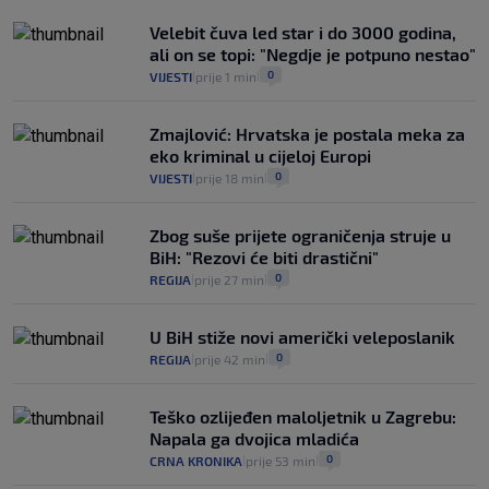
Uzgajivač objasnio zašto kilogram
rajčica košta deset eura: "Nećete ih
Velebit čuva led star i do 3000 godina,
vidjeti na akcijama u trgovinama"
ali on se topi: "Negdje je potpuno nestao"
8
VIJESTI
3. kol.
|
|
0
VIJESTI
prije 1 min
|
|
Zmajlović: Hrvatska je postala meka za
eko kriminal u cijeloj Europi
0
VIJESTI
prije 18 min
|
|
Zbog suše prijete ograničenja struje u
BiH: "Rezovi će biti drastični"
0
REGIJA
prije 27 min
|
|
U BiH stiže novi američki veleposlanik
0
REGIJA
prije 42 min
|
|
Teško ozlijeđen maloljetnik u Zagrebu:
Napala ga dvojica mladića
0
CRNA KRONIKA
prije 53 min
|
|