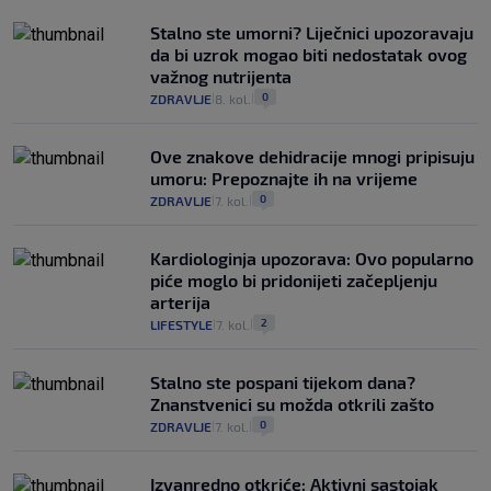
Stalno ste umorni? Liječnici upozoravaju
da bi uzrok mogao biti nedostatak ovog
važnog nutrijenta
0
ZDRAVLJE
8. kol.
|
|
Ove znakove dehidracije mnogi pripisuju
umoru: Prepoznajte ih na vrijeme
0
ZDRAVLJE
7. kol.
|
|
Kardiologinja upozorava: Ovo popularno
piće moglo bi pridonijeti začepljenju
arterija
2
LIFESTYLE
7. kol.
|
|
Stalno ste pospani tijekom dana?
Znanstvenici su možda otkrili zašto
0
ZDRAVLJE
7. kol.
|
|
Izvanredno otkriće: Aktivni sastojak