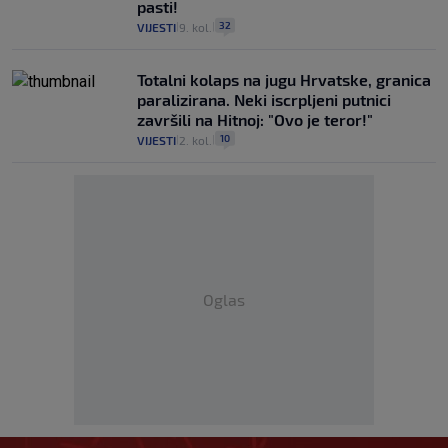
pasti!
32
VIJESTI
9. kol.
|
|
Totalni kolaps na jugu Hrvatske, granica
paralizirana. Neki iscrpljeni putnici
završili na Hitnoj: "Ovo je teror!"
10
VIJESTI
2. kol.
|
|
Oglas