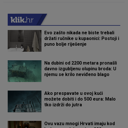
Evo zašto nikada ne biste trebali
držati ručnike u kupaonici: Postoji i
puno bolje riješenje
Na dubini od 2200 metara pronašli
davno izgubljenu olupinu broda: U
njemu se krilo neviđeno blago
Ako prespavate u ovoj kući
možete dobiti i do 500 eura: Malo
tko izdrži do jutra
Ovu vazu mnogi Hrvati imaju kod