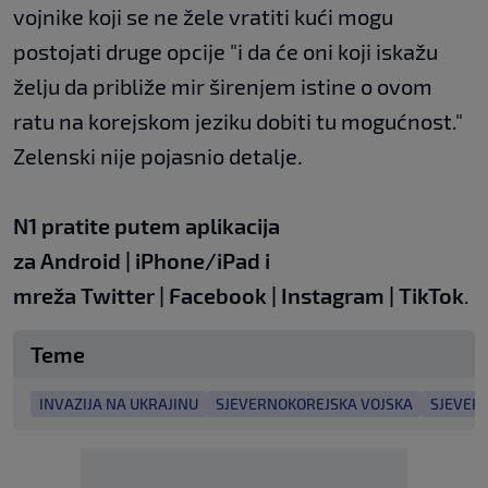
vojnike koji se ne žele vratiti kući mogu
postojati druge opcije "i da će oni koji iskažu
želju da približe mir širenjem istine o ovom
ratu na korejskom jeziku dobiti tu mogućnost."
Zelenski nije pojasnio detalje.
N1 pratite putem aplikacija
za
Android
|
iPhone/iPad
i
mreža
Twitter
|
Facebook
|
Instagram
|
TikTok
.
Teme
INVAZIJA NA UKRAJINU
SJEVERNOKOREJSKA VOJSKA
SJEVER