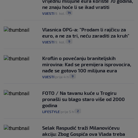
vrijednu milijune eura koriste 70 godina,
ne znaju hoće li se ikad vratiti
14
VIJESTI
9. kol.
|
|
Vlasnica OPG-a: "Prodam li rajčicu za
euro, a ne za tri, neću zaraditi za kruh"
9
VIJESTI
9. kol.
|
|
Kroflin o povećanju braniteljskih
mirovina: Kad se premijera isprovocira,
nađe se gotovo 100 milijuna eura
9
VIJESTI
prije 4 h
|
|
FOTO / Na tavanu kuće u Trogiru
pronašli su blago staro više od 2000
godina
2
LIFESTYLE
prije 5 h
|
|
Selak Raspudić traži Milanovićevu
akciju: Zbog Gospića ova Vlada treba