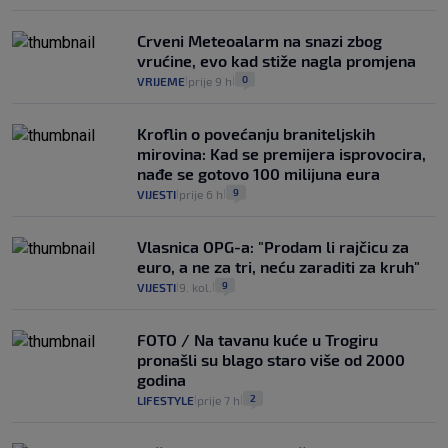
Crveni Meteoalarm na snazi zbog
vrućine, evo kad stiže nagla promjena
0
VRIJEME
prije 9 h
|
|
Kroflin o povećanju braniteljskih
mirovina: Kad se premijera isprovocira,
nađe se gotovo 100 milijuna eura
9
VIJESTI
prije 6 h
|
|
Vlasnica OPG-a: "Prodam li rajčicu za
euro, a ne za tri, neću zaraditi za kruh"
9
VIJESTI
9. kol.
|
|
FOTO / Na tavanu kuće u Trogiru
pronašli su blago staro više od 2000
godina
2
LIFESTYLE
prije 7 h
|
|