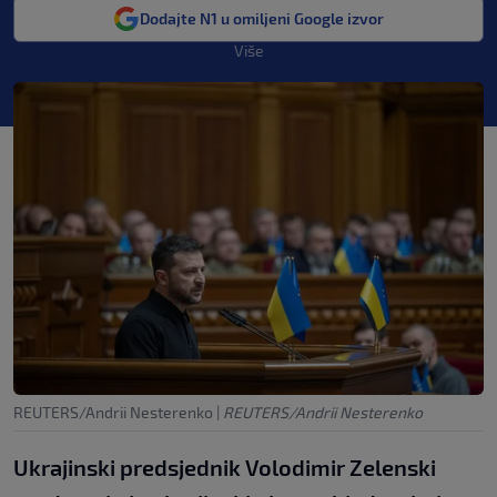
Dodajte N1 u omiljeni Google izvor
Više
REUTERS/Andrii Nesterenko
|
REUTERS/Andrii Nesterenko
Ukrajinski predsjednik Volodimir Zelenski