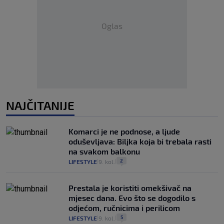
Oglas
NAJČITANIJE
Komarci je ne podnose, a ljude
oduševljava: Biljka koja bi trebala rasti
na svakom balkonu
2
LIFESTYLE
9. kol.
|
|
Prestala je koristiti omekšivač na
mjesec dana. Evo što se dogodilo s
odjećom, ručnicima i perilicom
5
LIFESTYLE
9. kol.
|
|