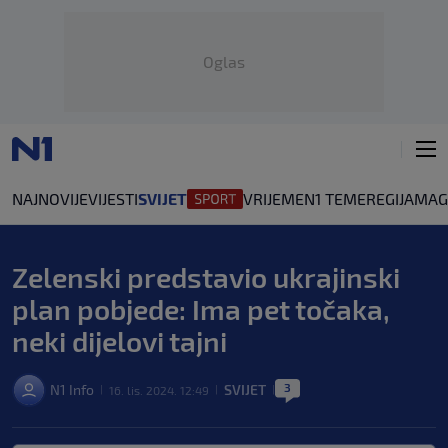
Oglas
NAJNOVIJE
VIJESTI
SVIJET
VRIJEME
N1 TEME
REGIJA
MAG
Zelenski predstavio ukrajinski
plan pobjede: Ima pet točaka,
neki dijelovi tajni
3
N1 Info
SVIJET
16. lis. 2024. 12:49
|
|
|