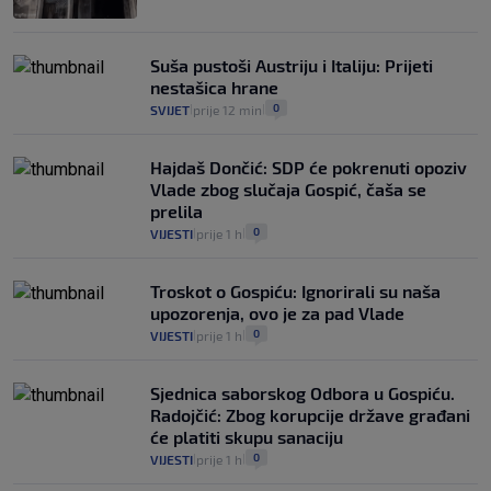
Suša pustoši Austriju i Italiju: Prijeti
nestašica hrane
0
SVIJET
prije 12 min
|
|
Hajdaš Dončić: SDP će pokrenuti opoziv
Vlade zbog slučaja Gospić, čaša se
prelila
0
VIJESTI
prije 1 h
|
|
Troskot o Gospiću: Ignorirali su naša
upozorenja, ovo je za pad Vlade
0
VIJESTI
prije 1 h
|
|
Sjednica saborskog Odbora u Gospiću.
Radojčić: Zbog korupcije države građani
će platiti skupu sanaciju
0
VIJESTI
prije 1 h
|
|