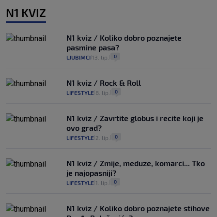
N1 KVIZ
N1 kviz / Koliko dobro poznajete
pasmine pasa?
0
LJUBIMCI
13. lip.
|
|
N1 kviz / Rock & Roll
0
LIFESTYLE
8. lip.
|
|
N1 kviz / Zavrtite globus i recite koji je
ovo grad?
0
LIFESTYLE
2. lip.
|
|
N1 kviz / Zmije, meduze, komarci... Tko
je najopasniji?
0
LIFESTYLE
1. lip.
|
|
N1 kviz / Koliko dobro poznajete stihove