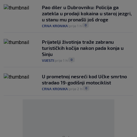
Pao diler u Dubrovniku: Policija ga
zatekla u prodaji kokaina u staroj jezgri,
u stanu mu pronašli još droge
0
CRNA KRONIKA
prije 1 h
|
|
Prijatelji životinja traže zabranu
turističkih kočija nakon pada konja u
Sinju
0
VIJESTI
prije 1 h
|
|
U prometnoj nesreći kod Učke smrtno
stradao 19-godišnji motociklist
0
CRNA KRONIKA
prije 2 h
|
|