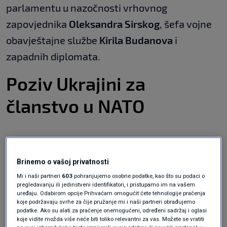
parlamentu u nazočnosti vrhovnog
zapovjednika
Oleksandra Sirskog
, šefa vojne
obavještajne službe
Kirila Budanova
i
zapadnih diplomata.
Poziv Ukrajini za
članstvo u NATO
Poziv Ukrajini za članstvo u NATO-u našao se
Brinemo o vašoj privatnosti
na vrhu liste. Kijev je predao zahtjev za
Mi i naši partneri
603
pohranjujemo osobne podatke, kao što su podaci o
pridruživanje u rujnu 2022., ali još nije dobio
pregledavanju ili jedinstveni identifikatori, i pristupamo im na vašem
uređaju. Odabirom opcije Prihvaćam omogućit ćete tehnologije praćenja
jasan signal od saveznika.
koje podržavaju svrhe za čije pružanje mi i naši partneri obrađujemo
podatke. Ako su alati za praćenje onemogućeni, određeni sadržaj i oglasi
koje vidite možda više neće biti toliko relevantni za vas. Možete se vratiti