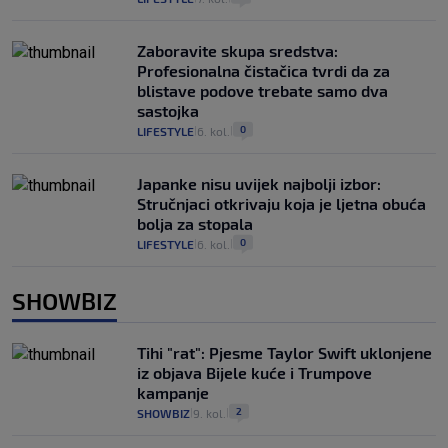
Zaboravite skupa sredstva:
Profesionalna čistačica tvrdi da za
blistave podove trebate samo dva
sastojka
0
LIFESTYLE
6. kol.
|
|
Japanke nisu uvijek najbolji izbor:
Stručnjaci otkrivaju koja je ljetna obuća
bolja za stopala
0
LIFESTYLE
6. kol.
|
|
SHOWBIZ
Tihi "rat": Pjesme Taylor Swift uklonjene
iz objava Bijele kuće i Trumpove
kampanje
2
SHOWBIZ
9. kol.
|
|