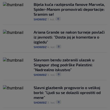
Bijela kuća razbjesnila fanove Marvela,
Spider-Manom promovirali deportacije:
Sramim se!
0
SHOWBIZ
7. kol.
|
|
Ariana Grande se nakon turneje povlači
iz javnosti: "Dosta joj je komentara o
izgledu"
0
SHOWBIZ
4. kol.
|
|
Slavnom bendu zabranili ulazak u
Singapur zbog podrške Palestini:
"Nadrealno iskustvo"
0
SHOWBIZ
3. kol.
|
|
Slavni glazbenik progovorio o velikoj
borbi: "Ljudi su se dolazili oprostiti od
mene"
0
SHOWBIZ
3. kol.
|
|