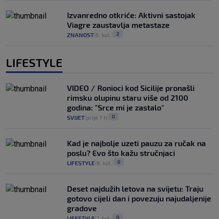
Izvanredno otkriće: Aktivni sastojak
Viagre zaustavlja metastaze
2
ZNANOST
6. kol.
|
|
LIFESTYLE
VIDEO / Ronioci kod Sicilije pronašli
rimsku olupinu staru više od 2100
godina: "Srce mi je zastalo"
0
SVIJET
prije 7 h
|
|
Kad je najbolje uzeti pauzu za ručak na
poslu? Evo što kažu stručnjaci
0
LIFESTYLE
9. kol.
|
|
Deset najdužih letova na svijetu: Traju
gotovo cijeli dan i povezuju najudaljenije
gradove
0
LIFESTYLE
7. kol.
|
|