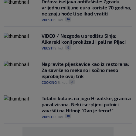
Država iseljava antifašiste: Zgradu
vrijednu milijune eura koriste 70 godina,
ne znaju hoće li se ikad vratiti
14
VIJESTI
9. kol.
|
|
VIDEO / Nezgoda u središtu Sinja:
Alkarski konji proklizali i pali na Pijaci
9
VIJESTI
9. kol.
|
|
Napravite pljeskavice kao iz restorana:
Za savršeno mekano i sočno meso
isprobajte ovaj trik
0
COOKING
8. kol.
|
|
Totalni kolaps na jugu Hrvatske, granica
paralizirana. Neki iscrpljeni putnici
završili na Hitnoj: "Ovo je teror!"
10
VIJESTI
2. kol.
|
|