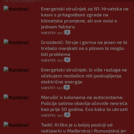
Energetski stručnjak za N1: Hrvatska ne
kasni s prilagodbom zgrada na
klimatske promjene, ali sve ovisi o
jednom faktoru
2
VIJESTI
9. kol.
|
|
Grozdanić: Struje i goriva na jesen ne bi
trebalo manjkati no s plinom bi moglo
biti problema
0
VIJESTI
8. kol.
|
|
Energetski stručnjak: Iz više razloga ne
očekujem nestašice niti poskupljenja
električne energije
0
VIJESTI
7. kol.
|
|
Marušić o kolonama na autocestama:
Policija satima obavlja očevide nesreća
kao prije 50 godina. Evo kako to ubrzati
8
VIJESTI
4. kol.
|
|
Tadić: Krško je u boljoj poziciji od
nuklearki u Mađarskoj i Rumunjskoj jer