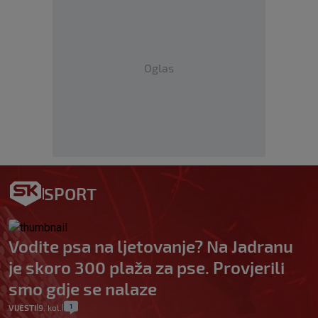
Oglas
SPORT
Vodite psa na ljetovanje? Na Jadranu
je skoro 300 plaža za pse. Provjerili
smo gdje se nalaze
1
VIJESTI
9. kol.
|
|