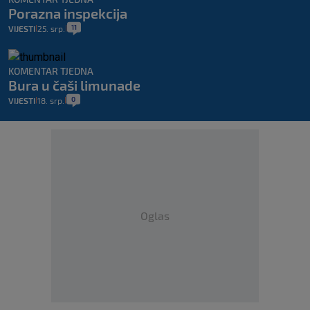
Porazna inspekcija
11
VIJESTI
25. srp.
|
|
KOMENTAR TJEDNA
Bura u čaši limunade
0
VIJESTI
18. srp.
|
|
Oglas