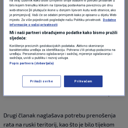
na ovaj izbornik kako biste izmijenili svoje odabire ili povukli pristanak u
"Razumijemo da je članstvo u NATO-u stvar
bilo kojem trenutku klikom na Upravljaj postavkama poveznicu pri dnu
budućnosti, a ne sadašnjosti", rekao je
web-stranice [ili plutajuće ikone u donjem lijevom kutu web stranice, ako
je primjenjivo]. Vaši će se odabiri primijeniti kako je opisano u dijelu Web-
Zelenski, ali je dodao da bi pozivnica ponuđena
mjesto. Za više pojedinosti pogledajte našu Politiku privatnosti.
Dodatne
informacije o vašoj privatnosti
odmah pokazala ruskom predsjedniku
Mi i naši partneri obrađujemo podatke kako bismo pružili
Vladimiru Putinu
pogrešku "njegovih
sljedeće:
Korištenje preciznih geolokacijskih podataka. Aktivno skeniranje
geopolitičkih proračuna".
karakteristika uređaja za identifikaciju. Pohrana i/ili pristup podacima na
uređaju. Personalizirano oglašavanje i sadržaj, mjerenje oglašavanja i
sadržaja, uvidi u publiku i razvoj usluga.
Popis partnera (dobavljača)
"Mi smo demokratska nacija koja je dokazala
da može zaštititi naš zajednički način života."
Prikaži svrhe
Prihvaćam
Rat na ruskom teritoriju
Drugi članak naglašava potrebu prenošenja
rata na ruski teritorij, kao što je bilo tijekom