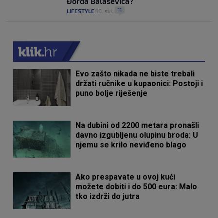
Đorđa Balaševića?
11
LIFESTYLE
18. svi.
|
|
Evo zašto nikada ne biste trebali
držati ručnike u kupaonici: Postoji i
puno bolje riješenje
Na dubini od 2200 metara pronašli
davno izgubljenu olupinu broda: U
njemu se krilo neviđeno blago
Ako prespavate u ovoj kući
možete dobiti i do 500 eura: Malo
tko izdrži do jutra