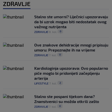
ZDRAVLJE
Stalno ste umorni? Liječnici upozoravaju
da bi uzrok mogao biti nedostatak ovog
važnog nutrijenta
0
ZDRAVLJE
8. kol.
|
|
Ove znakove dehidracije mnogi pripisuju
umoru: Prepoznajte ih na vrijeme
0
ZDRAVLJE
7. kol.
|
|
Kardiologinja upozorava: Ovo popularno
piće moglo bi pridonijeti začepljenju
arterija
2
LIFESTYLE
7. kol.
|
|
Stalno ste pospani tijekom dana?
Znanstvenici su možda otkrili zašto
0
ZDRAVLJE
7. kol.
|
|