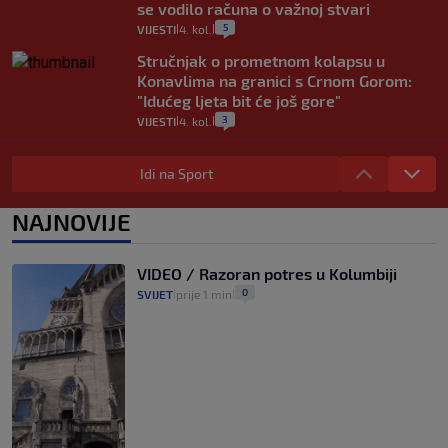
se vodilo računa o važnoj stvari
5
VIJESTI
4. kol.
|
|
Stručnjak o prometnom kolapsu u
Konavlima na granici s Crnom Gorom:
"Idućeg ljeta bit će još gore"
3
VIJESTI
4. kol.
|
|
Iz Hrvatske u Italiju može se i preko
mora. Provjerili smo brodske linije i
Idi na Sport
cijene
2
VIJESTI
3. kol.
NAJNOVIJE
|
|
Uzgajivač objasnio zašto kilogram
rajčica košta deset eura: "Nećete ih
VIDEO / Razoran potres u Kolumbiji
vidjeti na akcijama u trgovinama"
0
SVIJET
prije 1 min
|
|
8
VIJESTI
3. kol.
|
|