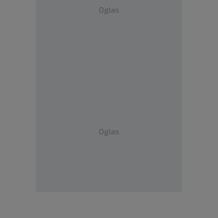
Oglas
Oglas