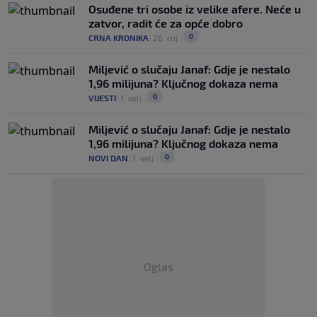
Osuđene tri osobe iz velike afere. Neće u
zatvor, radit će za opće dobro
0
CRNA KRONIKA
|
26. ruj.
|
Miljević o slučaju Janaf: Gdje je nestalo
1,96 milijuna? Ključnog dokaza nema
0
VIJESTI
|
1. velj.
|
Miljević o slučaju Janaf: Gdje je nestalo
1,96 milijuna? Ključnog dokaza nema
0
NOVI DAN
|
1. velj.
|
Oglas