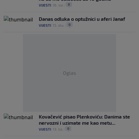
0
VIJESTI
|
16. svi.
|
Danas odluka o optužnici u aferi Janaf
0
VIJESTI
|
15. stu.
|
Oglas
Kovačević pisao Plenkoviću: Danima ste
nervozni i uzimate me kao metu...
0
VIJESTI
|
13. lis.
|