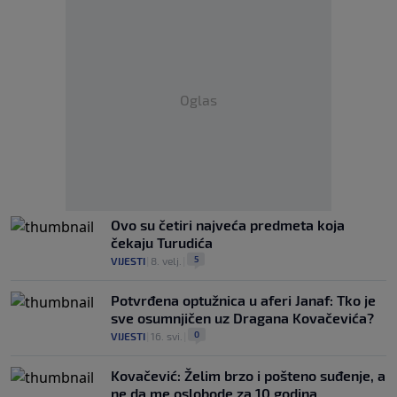
Oglas
Ovo su četiri najveća predmeta koja
čekaju Turudića
5
VIJESTI
|
8. velj.
|
Potvrđena optužnica u aferi Janaf: Tko je
sve osumnjičen uz Dragana Kovačevića?
0
VIJESTI
|
16. svi.
|
Kovačević: Želim brzo i pošteno suđenje, a
ne da me oslobode za 10 godina