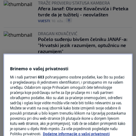
TRAŽE PROVJERU STATUSA KAMBERA
Afera Janaf: Obrane Kovačevića i Peteka
tvrde da je tužitelj - neovlašten
0
VIJESTI
|
10. ožu.
|
DRAGAN KOVAČEVIĆ
Počelo suđenju bivšem čelniku JANAF-a:
"Hrvatski jezik razumijem, optužnicu ne
razumijem"
2
VIJESTI
|
25. velj.
|
Brinemo o vašoj privatnosti
Mi i naši partneri
603
pohranjujemo osobne podatke, kao što su podaci
o pregledavanju ili jedinstveni identifikatori, i pristupamo im na vašem
uređaju. Odabirom opcije Prihvaćam omogućit ćete tehnologije
praćenja koje podržavaju svrhe za čije pružanje mi i naši partneri
obrađujemo podatke. Ako su alati za praćenje onemogućeni, određeni
sadržaj i oglasi koje vidite možda više neće biti toliko relevantni za vas.
Oglas
Možete se vratiti na ovaj izbornik kako biste izmijenili svoje odabire ili
povukli pristanak u bilo kojem trenutku klikom na Upravljaj postavkama
poveznicu pri dnu web-stranice [ili plutajuće ikone u donjem lijevom
kutu web stranice, ako je primjenjivo]. Vaši će se odabiri primijeniti kako
je opisano u dijelu Web-mjesto. Za više pojedinosti pogledajte našu
Politiku privatnosti.
Dodatne informacije o vašoj privatnosti