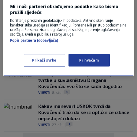
Mi i naši partneri obrađujemo podatke kako bismo
POČETAK SUĐENJA
pružili sljedeće:
Kovačević i suoptuženici odbacili optužbe
Korištenje preciznih geolokacijskih podataka. Aktivno skeniranje
za namještanja poslova s Janafom, u
karakteristika uređaja za identifikaciju. Pohrana i/ili pristup podacima na
optužnici i Turudić
uređaju. Personalizirano oglašavanje i sadržaj, mjerenje oglašavanja i
1
sadržaja, uvidi u publiku i razvoj usluga.
VIJESTI
|
25. velj.
|
Popis partnera (dobavljača)
Afera Janaf: Petero okrivljenika odbacili
krivnju na početku suđenja
0
Prikaži svrhe
Prihvaćam
VIJESTI
|
11. velj.
|
Doznajemo: JANAF kupovao rakiju od
tvrtke u suvlasništvu Dragana
Kovačevića. Evo što se sada dogodilo
0
VIJESTI
|
8. stu.
|
Kakav manevar! USKOK tvrdi da
Kovačević traži da se iz optužnice izbace
nepostojeći dokazi
1
VIJESTI
|
27. ožu.
|