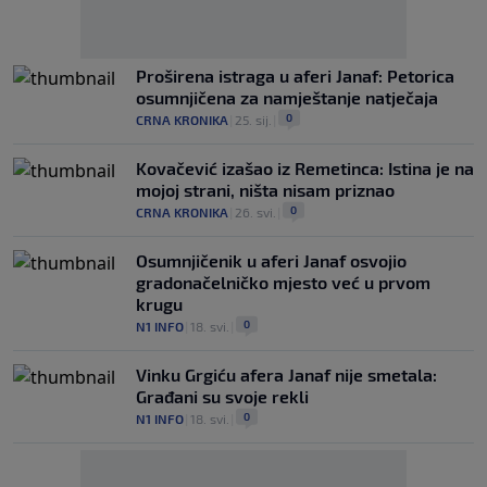
Proširena istraga u aferi Janaf: Petorica
osumnjičena za namještanje natječaja
0
CRNA KRONIKA
|
25. sij.
|
Kovačević izašao iz Remetinca: Istina je na
mojoj strani, ništa nisam priznao
0
CRNA KRONIKA
|
26. svi.
|
Osumnjičenik u aferi Janaf osvojio
gradonačelničko mjesto već u prvom
krugu
0
N1 INFO
|
18. svi.
|
Vinku Grgiću afera Janaf nije smetala:
Građani su svoje rekli
0
N1 INFO
|
18. svi.
|