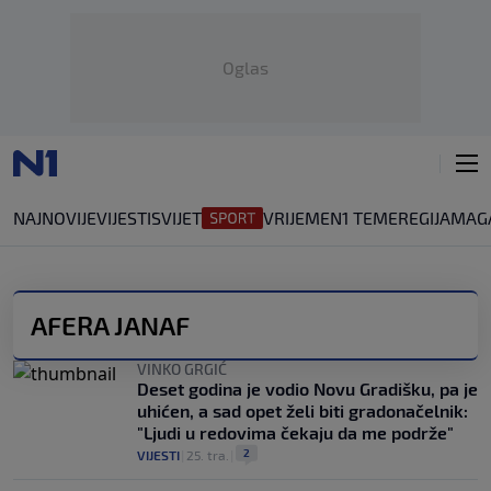
Oglas
NAJNOVIJE
VIJESTI
SVIJET
VRIJEME
N1 TEME
REGIJA
MAG
AFERA JANAF
VINKO GRGIĆ
Deset godina je vodio Novu Gradišku, pa je
uhićen, a sad opet želi biti gradonačelnik:
"Ljudi u redovima čekaju da me podrže"
2
VIJESTI
|
25. tra.
|