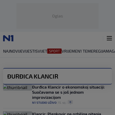
Oglas
NAJNOVIJE
VIJESTI
SVIJET
VRIJEME
N1 TEME
REGIJA
MAG
ĐURĐICA KLANCIR
Đurđica Klancir o ekonomskoj situaciji:
Suočavama se s još jednom
improvizacijom
0
N1 STUDIO UŽIVO
|
15. sij.
|
Klancir: Plenkovic na ozbiljna pitanja