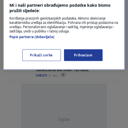
0
N1 STUDIO UŽIVO
|
13. svi.
|
Mi i naši partneri obrađujemo podatke kako bismo
pružili sljedeće:
Klancir: Treći mandat HDZ-u je velika
Korištenje preciznih geolokacijskih podataka. Aktivno skeniranje
pobjeda za njih, ali gubitak za Hrvatsku
karakteristika uređaja za identifikaciju. Pohrana i/ili pristup podacima na
0
N1 STUDIO UŽIVO
|
19. tra.
|
uređaju. Personalizirano oglašavanje i sadržaj, mjerenje oglašavanja i
sadržaja, uvidi u publiku i razvoj usluga.
Popis partnera (dobavljača)
Klancir: Plenković ni sam ne zna kako će
funkcionirati Ivan Turudić
0
N1 STUDIO UŽIVO
|
9. velj.
|
Prikaži svrhe
Prihvaćam
Klancir: Plenković ni sam ne zna kako će
funkcionirati Ivan Turudić
0
VIJESTI
|
9. velj.
|
Oglas