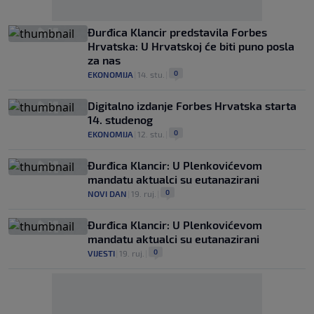
Đurđica Klancir predstavila Forbes
Hrvatska: U Hrvatskoj će biti puno posla
za nas
0
EKONOMIJA
|
14. stu.
|
Digitalno izdanje Forbes Hrvatska starta
14. studenog
0
EKONOMIJA
|
12. stu.
|
Đurđica Klancir: U Plenkovićevom
mandatu aktualci su eutanazirani
0
NOVI DAN
|
19. ruj.
|
Đurđica Klancir: U Plenkovićevom
mandatu aktualci su eutanazirani
0
VIJESTI
|
19. ruj.
|