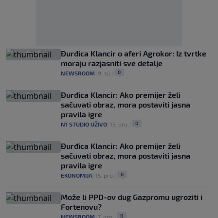
Đurđica Klancir o aferi Agrokor: Iz tvrtke
moraju razjasniti sve detalje
0
NEWSROOM
|
9. sij.
|
Đurđica Klancir: Ako premijer želi
sačuvati obraz, mora postaviti jasna
pravila igre
0
N1 STUDIO UŽIVO
|
15. pro.
|
Đurđica Klancir: Ako premijer želi
sačuvati obraz, mora postaviti jasna
pravila igre
0
EKONOMIJA
|
15. pro.
|
Može li PPD-ov dug Gazpromu ugroziti i
Fortenovu?
0
NEWSROOM
|
7. pro.
|