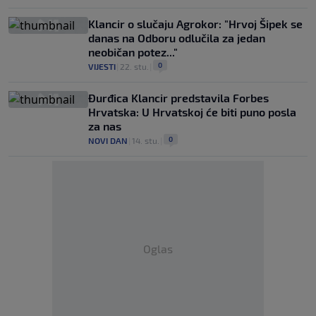
Klancir o slučaju Agrokor: "Hrvoj Šipek se
danas na Odboru odlučila za jedan
neobičan potez..."
0
VIJESTI
|
22. stu.
|
Đurđica Klancir predstavila Forbes
Hrvatska: U Hrvatskoj će biti puno posla
za nas
0
NOVI DAN
|
14. stu.
|
Oglas