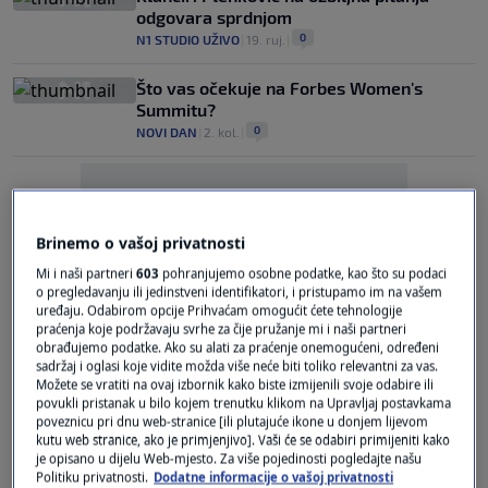
odgovara sprdnjom
0
N1 STUDIO UŽIVO
|
19. ruj.
|
Što vas očekuje na Forbes Women's
Summitu?
0
NOVI DAN
|
2. kol.
|
Brinemo o vašoj privatnosti
Mi i naši partneri
603
pohranjujemo osobne podatke, kao što su podaci
o pregledavanju ili jedinstveni identifikatori, i pristupamo im na vašem
Oglas
uređaju. Odabirom opcije Prihvaćam omogućit ćete tehnologije
praćenja koje podržavaju svrhe za čije pružanje mi i naši partneri
obrađujemo podatke. Ako su alati za praćenje onemogućeni, određeni
sadržaj i oglasi koje vidite možda više neće biti toliko relevantni za vas.
Možete se vratiti na ovaj izbornik kako biste izmijenili svoje odabire ili
povukli pristanak u bilo kojem trenutku klikom na Upravljaj postavkama
poveznicu pri dnu web-stranice [ili plutajuće ikone u donjem lijevom
kutu web stranice, ako je primjenjivo]. Vaši će se odabiri primijeniti kako
Klancir: DP je dobio resore u kojima će se
je opisano u dijelu Web-mjesto. Za više pojedinosti pogledajte našu
vidjeti s kim su i kako povezani
Politiku privatnosti.
Dodatne informacije o vašoj privatnosti