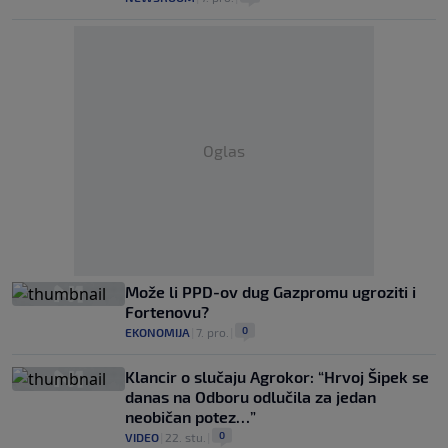
Oglas
Može li PPD-ov dug Gazpromu ugroziti i
Fortenovu?
0
EKONOMIJA
|
7. pro.
|
Klancir o slučaju Agrokor: “Hrvoj Šipek se
danas na Odboru odlučila za jedan
neobičan potez…”
0
VIDEO
|
22. stu.
|