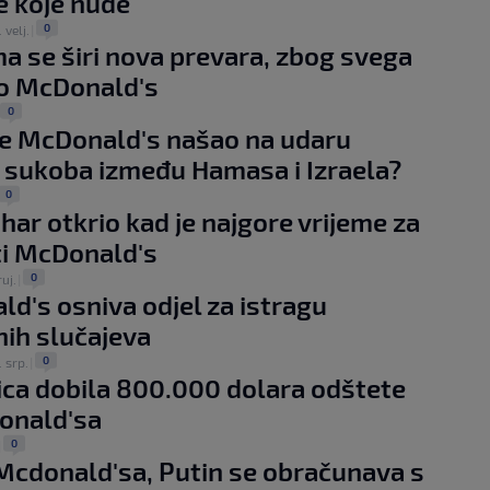
e koje nude
0
. velj.
|
 se širi nova prevara, zbog svega
ao McDonald's
0
e McDonald's našao na udaru
 sukoba između Hamasa i Izraela?
0
uhar otkrio kad je najgore vrijeme za
ti McDonald's
0
ruj.
|
d's osniva odjel za istragu
ih slučajeva
0
. srp.
|
ica dobila 800.000 dolara odštete
onald'sa
0
|
cdonald'sa, Putin se obračunava s