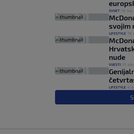
europsk
SVIJET
|
19. srp.
McDonal
svojim 
LIFESTYLE
|
19. 
McDonal
Hrvatsk
nude
VIJESTI
|
13. ožu
Genijaln
četvrta
LIFESTYLE
|
6. o
S