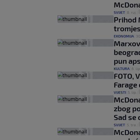
McDonal
SVIJET
|
8. ruj.
|
Prihod
tromjes
EKONOMIJA
|
30
Marxov 
beogra
pun ap
KULTURA
|
6. lip
FOTO, V
Farage 
VIJESTI
|
5. lip.
|
McDonal
zbog po
Sad se 
SVIJET
|
5. tra.
|
McDonal