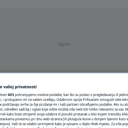
Oglas
 vašoj privatnosti
VRIJEME
rtneri
603
pohranjujemo osobne podatke, kao što su podaci o pregledavanju ili jedins
ori, i pristupamo im na vašem uređaju. Odabirom opcije Prihvaćam omogućit ćete teh
N1 TEME
e podržavaju svrhe za čije pružanje mi i naši partneri obrađujemo podatke. Ako su ala
 određeni sadržaj i oglasi koje vidite možda više neće biti toliko relevantni za vas. Mo
rnik kako biste izmijenili svoje odabire ili povukli pristanak u bilo kojem trenutku kl
REGIJA
stavkama poveznicu pri dnu web-stranice [ili plutajuće ikone u donjem lijevom kutu w
enjivo]. Vaši će se odabiri primijeniti kako je opisano u dijelu Web-mjesto. Za više poj