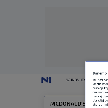
Brinemo o
NAJNOVIJE
VIJESTI
SVIJET
Mi i naši pa
identifikat
praćenja koj
onemogućeni,
na ovaj izbo
Upravljaj po
MCDONALD'S
ako je primj