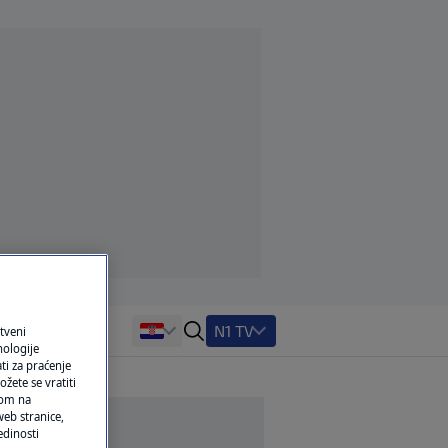
N1 TV
tveni
nologije
ti za praćenje
žete se vratiti
ikom na
eb stranice,
edinosti