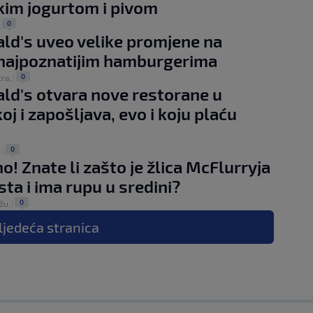
im jogurtom i pivom
0
|
d's uveo velike promjene na
najpoznatijim hamburgerima
0
tra.
|
d's otvara nove restorane u
oj i zapošljava, evo i koju plaću
0
.
|
o! Znate li zašto je žlica McFlurryja
sta i ima rupu u sredini?
0
žu.
|
ljedeća
stranica