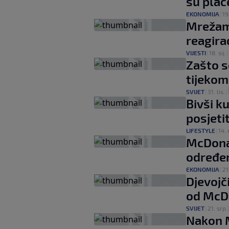
su plać
EKONOMIJA
|
19
Mrežama
reagir
VIJESTI
|
18. sij.
|
Zašto s
tijekom
SVIJET
|
31. lis.
|
Bivši k
posjeti
LIFESTYLE
|
14. 
McDonal
određen
EKONOMIJA
|
21
Djevojč
od McD
SVIJET
|
21. srp.
Nakon M