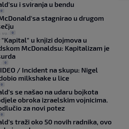
d'su i sviranja u bendu
0
 McDonald'sa stagnirao u drugom
ečju
0
. srp.
|
"Kapital" u knjizi dojmova u
dskom McDonaldsu: Kapitalizam je
surda
0
.
|
IDEO / Incident na skupu: Nigel
dobio milkshake u lice
0
d's se našao na udaru bojkota
djele obroka izraelskim vojnicima.
odlučio za novi potez
0
d's traži oko 50 novih radnika, ovo