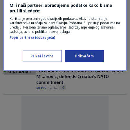
Mi i naši partneri obrađujemo podatke kako bismo
Hoax document circulating online falsely
pružili sljedeće:
claims that Milanovic banned the speech
Korištenje preciznih geolokacijskih podataka. Aktivno skeniranje
of a NATO official
karakteristika uređaja za identifikaciju. Pohrana i/ili pristup podacima na
0
NEWS
|
25. lis.
|
uređaju. Personalizirano oglašavanje i sadržaj, mjerenje oglašavanja i
sadržaja, uvidi u publiku i razvoj usluga.
Popis partnera (dobavljača)
Where Croatian soldiers serve: Insights
into Croatia’s global military
engagements
Prikaži svrhe
Prihvaćam
0
NEWS
|
25. lis.
|
Parliament vote drama: Plenkovic slams
Milanovic, defends Croatia’s NATO
commitment
0
NEWS
|
24. lis.
|