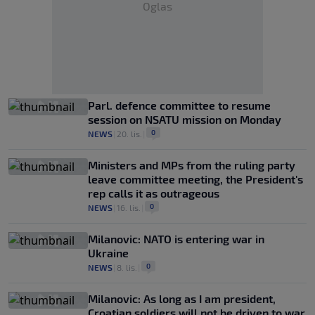
Oglas
Parl. defence committee to resume
session on NSATU mission on Monday
0
NEWS
|
20. lis.
|
Ministers and MPs from the ruling party
leave committee meeting, the President's
rep calls it as outrageous
0
NEWS
|
16. lis.
|
Milanovic: NATO is entering war in
Ukraine
0
NEWS
|
8. lis.
|
Milanovic: As long as I am president,
Croatian soldiers will not be driven to war