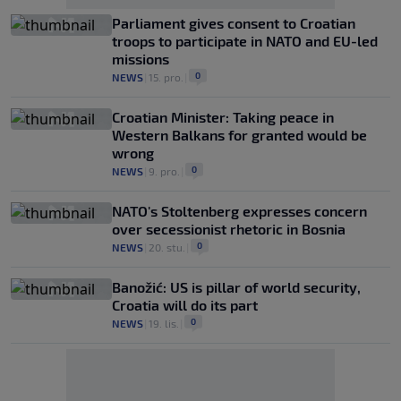
Parliament gives consent to Croatian
troops to participate in NATO and EU-led
missions
0
NEWS
|
15. pro.
|
Croatian Minister: Taking peace in
Western Balkans for granted would be
wrong
0
NEWS
|
9. pro.
|
NATO's Stoltenberg expresses concern
over secessionist rhetoric in Bosnia
0
NEWS
|
20. stu.
|
Banožić: US is pillar of world security,
Croatia will do its part
0
NEWS
|
19. lis.
|