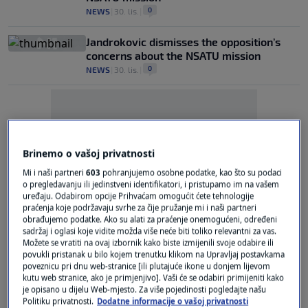
0
NEWS
|
30. lis.
|
Jandrokovic dismisses the opposition’s
concerns about the NSATU mission
0
NEWS
|
30. lis.
|
Brinemo o vašoj privatnosti
Mi i naši partneri
603
pohranjujemo osobne podatke, kao što su podaci
Oglas
o pregledavanju ili jedinstveni identifikatori, i pristupamo im na vašem
uređaju. Odabirom opcije Prihvaćam omogućit ćete tehnologije
praćenja koje podržavaju svrhe za čije pružanje mi i naši partneri
obrađujemo podatke. Ako su alati za praćenje onemogućeni, određeni
sadržaj i oglasi koje vidite možda više neće biti toliko relevantni za vas.
Možete se vratiti na ovaj izbornik kako biste izmijenili svoje odabire ili
povukli pristanak u bilo kojem trenutku klikom na Upravljaj postavkama
poveznicu pri dnu web-stranice [ili plutajuće ikone u donjem lijevom
Plenkovic says Milanovic 'manipulates the
kutu web stranice, ako je primjenjivo]. Vaši će se odabiri primijeniti kako
blackmailed opposition'
je opisano u dijelu Web-mjesto. Za više pojedinosti pogledajte našu
0
NEWS
|
29. lis.
|
Politiku privatnosti.
Dodatne informacije o vašoj privatnosti