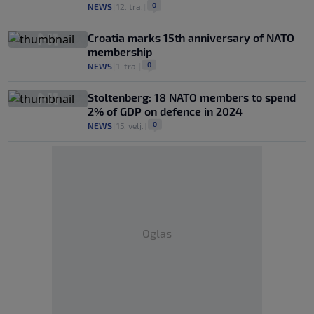
0
NEWS
|
12. tra.
|
Croatia marks 15th anniversary of NATO
membership
0
NEWS
|
1. tra.
|
Stoltenberg: 18 NATO members to spend
2% of GDP on defence in 2024
0
NEWS
|
15. velj.
|
Oglas