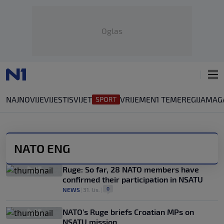
Oglas
NAJNOVIJE
VIJESTI
SVIJET
VRIJEME
N1 TEME
REGIJA
MAG
NATO ENG
Ruge: So far, 28 NATO members have
confirmed their participation in NSATU
0
NEWS
|
31. lis.
|
NATO’s Ruge briefs Croatian MPs on
NSATU mission