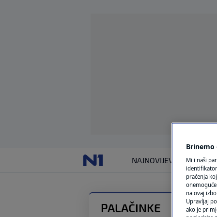
Brinemo o
NAJNOVIJE
VIJESTI
SVIJET
Mi i naši pa
identifikat
praćenja koj
onemogućeni,
na ovaj izbo
Upravljaj po
PALAČINKE
ako je primj