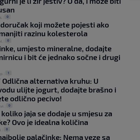
gurni je li žir jestiv? O da, i može biti
usan
0
s.
|
 doručak koji možete pojesti ako
smanjiti razinu kolesterola
0
ol.
|
inke, umjesto mineralne, dodajte
irnicu i bit će jednako sočne i drugi
1
rp.
|
 Odlična alternativa kruhu: U
vodu ulijte jogurt, dodajte brašno i
ete odlično pecivo!
0
vi.
|
i koliko jaja se dodaje u smjesu za
ke? Ovo je idealna količina
0
i.
|
 najbolje palačinke: Nema veze sa