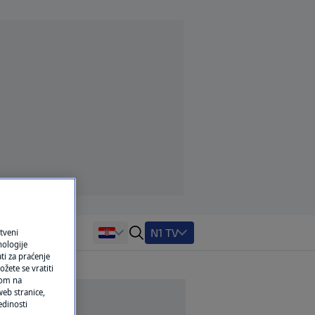
N1 TV
tveni
nologije
ti za praćenje
žete se vratiti
ikom na
eb stranice,
edinosti