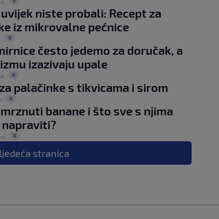
0
lis.
|
 uvijek niste probali: Recept za
ke iz mikrovalne pećnice
0
.
|
irnice često jedemo za doručak, a
izmu izazivaju upale
0
ol.
|
za palačinke s tikvicama i sirom
0
p.
|
mrznuti banane i što sve s njima
napraviti?
0
vi.
|
ljedeća
stranica