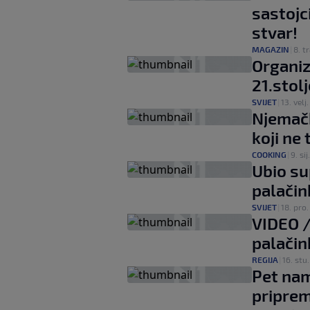
sastojc
stvar!
MAGAZIN
|
8. tr
Organiz
21.stolj
SVIJET
|
13. velj.
Njemačk
koji ne
COOKING
|
9. sij.
Ubio sup
palačink
SVIJET
|
18. pro.
VIDEO /
palačin
REGIJA
|
16. stu.
Pet nam
priprem