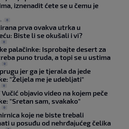
ima, iznenadit ćete se u čemu je
0
a.
|
irana prva ovakva utrka u
eću: Biste li se okušali i vi?
0
|
e palačinke: Isprobajte desert za
 treba puno truda, a topi se u ustima
0
|
rugu jer ga je tjerala da jede
e: "Željela me je udebljati"
0
|
 Vučić objavio video na kojem peče
ke: "Sretan sam, svakako"
0
|
irnica koje ne biste trebali
ati u posuđu od nehrđajućeg čelika