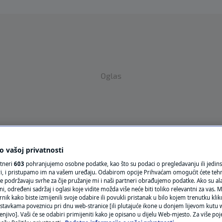
Oglas
 vašoj privatnosti
VRIJEME
rtneri
603
pohranjujemo osobne podatke, kao što su podaci o pregledavanju ili jedins
ori, i pristupamo im na vašem uređaju. Odabirom opcije Prihvaćam omogućit ćete teh
N1 TEME
e podržavaju svrhe za čije pružanje mi i naši partneri obrađujemo podatke. Ako su ala
 određeni sadržaj i oglasi koje vidite možda više neće biti toliko relevantni za vas. Mo
rnik kako biste izmijenili svoje odabire ili povukli pristanak u bilo kojem trenutku kl
REGIJA
stavkama poveznicu pri dnu web-stranice [ili plutajuće ikone u donjem lijevom kutu w
enjivo]. Vaši će se odabiri primijeniti kako je opisano u dijelu Web-mjesto. Za više poj