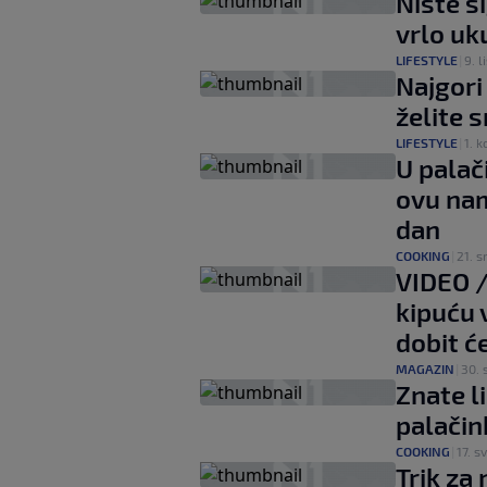
Niste si
vrlo uk
LIFESTYLE
|
9. li
Najgori
želite 
LIFESTYLE
|
1. k
U palač
ovu nam
dan
COOKING
|
21. s
VIDEO /
kipuću 
dobit ć
MAGAZIN
|
30. s
Znate l
palačin
COOKING
|
17. sv
Trik za