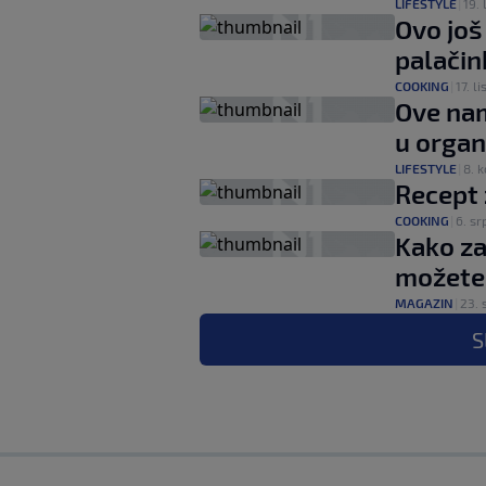
LIFESTYLE
|
19. 
Ovo još
palačin
COOKING
|
17. lis
Ove nam
u organ
LIFESTYLE
|
8. k
Recept 
COOKING
|
6. sr
Kako za
možete 
MAGAZIN
|
23. s
S