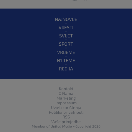
NAJNOVIJE
VIJESTI
SVIJET
SPORT
VRIJEME
N1 TEME
REGIJA
Kontakt
O Nama
Marketing
Impressum
Uvjeti korištenja
Politika privatnosti
RSS
Vaše primjedbe
Member of
United Media
- Copyright 2026