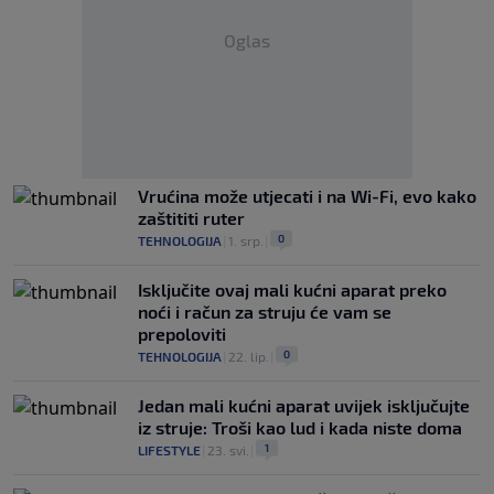
Oglas
Vrućina može utjecati i na Wi-Fi, evo kako
zaštititi ruter
0
TEHNOLOGIJA
|
1. srp.
|
Isključite ovaj mali kućni aparat preko
noći i račun za struju će vam se
prepoloviti
0
TEHNOLOGIJA
|
22. lip.
|
Jedan mali kućni aparat uvijek isključujte
iz struje: Troši kao lud i kada niste doma
1
LIFESTYLE
|
23. svi.
|