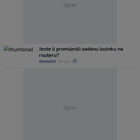
Oglas
Jeste li promijenili zadanu lozinku na
routeru?
0
ZNANOST
|
28. lip.
|
Oglas