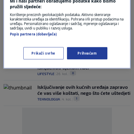
Mi i naši partneri obrađujemo podatke kako bismo
Nikada ne ostavljajte ovaj mali kućanski
pružili sljedeće:
uređaj u utičnici: Troši struju i kada se ne
Korištenje preciznih geolokacijskih podataka. Aktivno skeniranje
koristi
karakteristika uređaja za identifikaciju. Pohrana i/ili pristup podacima na
1
LIFESTYLE
|
28. ožu.
|
uređaju. Personalizirano oglašavanje i sadržaj, mjerenje oglašavanja i
sadržaja, uvidi u publiku i razvoj usluga.
Popis partnera (dobavljača)
Ova tri uređaja ne biste smjeli isključivati
iz struje, evo i zašto
0
LIFESTYLE
|
14. stu.
|
Prikaži svrhe
Prihvaćam
Električar otkrio koji uređaj treba
isključivati tijekom noći
0
LIFESTYLE
|
26. kol.
|
Isključivanje ovih kućnih uređaja zapravo
će vas više koštati, nego što ćete uštedjeti
1
TEHNOLOGIJA
|
4. kol.
|