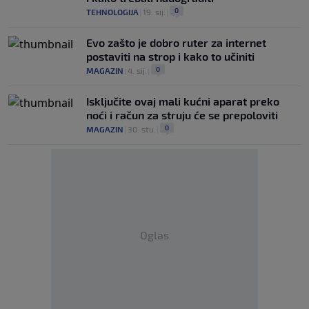
0
TEHNOLOGIJA
|
19. sij.
|
Evo zašto je dobro ruter za internet
postaviti na strop i kako to učiniti
0
MAGAZIN
|
4. sij.
|
Isključite ovaj mali kućni aparat preko
noći i račun za struju će se prepoloviti
0
MAGAZIN
|
30. stu.
|
Oglas