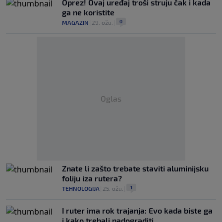
Oprez! Ovaj uređaj troši struju čak i kada
ga ne koristite
0
MAGAZIN
|
29. ožu.
|
Oglas
Znate li zašto trebate staviti aluminijsku
foliju iza rutera?
1
TEHNOLOGIJA
|
25. ožu.
|
I ruter ima rok trajanja: Evo kada biste ga
i kako trebali nadograditi