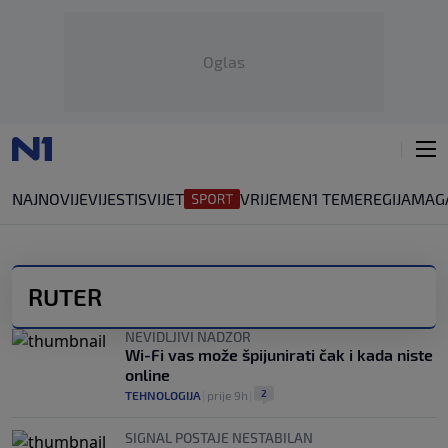
Oglas
NAJNOVIJE
VIJESTI
SVIJET
VRIJEME
N1 TEME
REGIJA
MAG
RUTER
NEVIDLJIVI NADZOR
Wi-Fi vas može špijunirati čak i kada niste
online
2
TEHNOLOGIJA
|
prije 9h
|
SIGNAL POSTAJE NESTABILAN