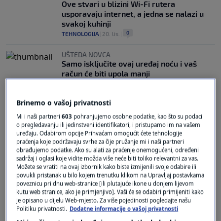
Ove stvari u blizini Wi-Fi rutera
usporavaju internet, a jedna se nalazi u
svakoj kuhinji
0
TEHNOLOGIJA
|
20. lis.
|
UŠTEDA NOVCA
Samo isključite ovaj uređaj noću i vaš
račun će biti upola manji
2
LIFESTYLE
|
25. kol.
|
Brinemo o vašoj privatnosti
Mi i naši partneri
603
pohranjujemo osobne podatke, kao što su podaci
o pregledavanju ili jedinstveni identifikatori, i pristupamo im na vašem
uređaju. Odabirom opcije Prihvaćam omogućit ćete tehnologije
praćenja koje podržavaju svrhe za čije pružanje mi i naši partneri
obrađujemo podatke. Ako su alati za praćenje onemogućeni, određeni
Oglas
sadržaj i oglasi koje vidite možda više neće biti toliko relevantni za vas.
Možete se vratiti na ovaj izbornik kako biste izmijenili svoje odabire ili
povukli pristanak u bilo kojem trenutku klikom na Upravljaj postavkama
poveznicu pri dnu web-stranice [ili plutajuće ikone u donjem lijevom
kutu web stranice, ako je primjenjivo]. Vaši će se odabiri primijeniti kako
je opisano u dijelu Web-mjesto. Za više pojedinosti pogledajte našu
Politiku privatnosti.
Dodatne informacije o vašoj privatnosti