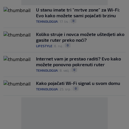
U stanu imate tri "mrtve zone" za Wi-Fi:
Evo kako možete sami pojačati brzinu
0
TEHNOLOGIJA
|
17. lis.
|
Koliko struje i novca možete uštedjeti ako
gasite ruter preko noći?
0
LIFESTYLE
|
6. ruj.
|
Internet vam je prestao raditi? Evo kako
možete ponovno pokrenuti ruter
0
TEHNOLOGIJA
|
8. velj.
|
Kako pojačati Wi-Fi signal u svom domu
0
TEHNOLOGIJA
|
25. srp.
|