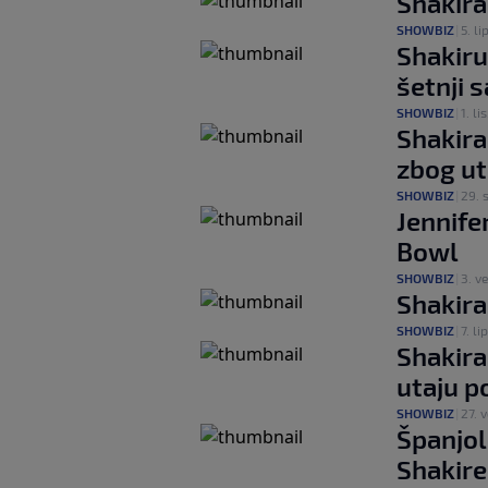
Shakira 
SHOWBIZ
|
5. lip
Shakiru 
šetnji 
SHOWBIZ
|
1. lis
Shakira
zbog ut
SHOWBIZ
|
29. 
Jennife
Bowl
SHOWBIZ
|
3. ve
Shakira
SHOWBIZ
|
7. lip
Shakira
utaju p
SHOWBIZ
|
27. v
Španjols
Shakire