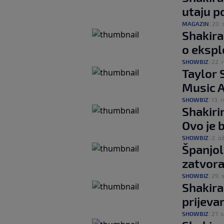
utaju p
MAGAZIN
|
20. 
Shakira
o ekspl
SHOWBIZ
|
22. r
Taylor 
Music 
SHOWBIZ
|
13. r
Shakiri
Ovo je 
SHOWBIZ
|
2. o
Španjol
zatvora
SHOWBIZ
|
29. 
Shakira
prijeva
SHOWBIZ
|
27. s