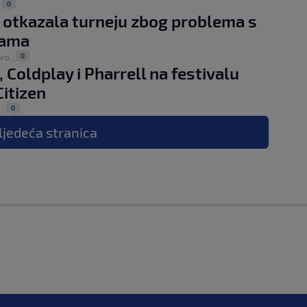
0
|
 otkazala turneju zbog problema s
cama
0
pro.
|
, Coldplay i Pharrell na festivalu
Citizen
0
.
|
ljedeća
stranica