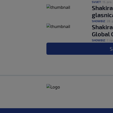
SVIJET
|
15. pro.
Shakira
glasni
SHOWBIZ
|
28. 
Shakira
Global 
SHOWBIZ
|
7. lip
S