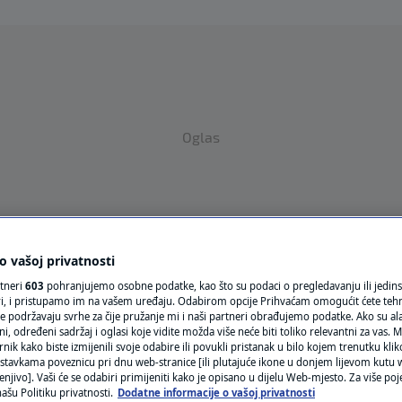
Oglas
 vašoj privatnosti
rtneri
603
pohranjujemo osobne podatke, kao što su podaci o pregledavanju ili jedins
VRIJEME
ori, i pristupamo im na vašem uređaju. Odabirom opcije Prihvaćam omogućit ćete teh
e podržavaju svrhe za čije pružanje mi i naši partneri obrađujemo podatke. Ako su ala
N1 TEME
 određeni sadržaj i oglasi koje vidite možda više neće biti toliko relevantni za vas. Mo
rnik kako biste izmijenili svoje odabire ili povukli pristanak u bilo kojem trenutku kl
stavkama poveznicu pri dnu web-stranice [ili plutajuće ikone u donjem lijevom kutu w
REGIJA
enjivo]. Vaši će se odabiri primijeniti kako je opisano u dijelu Web-mjesto. Za više poj
ašu Politiku privatnosti.
Dodatne informacije o vašoj privatnosti