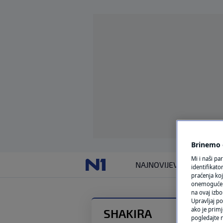
Brinemo o
Mi i naši pa
NAJNOVIJE
VIJESTI
SVIJET
identifikat
praćenja koj
onemogućeni,
na ovaj izbo
Upravljaj po
ako je primj
SHAKIRA
pogledajte n