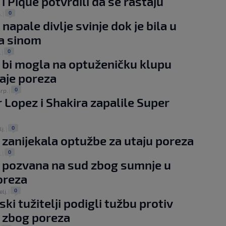
i Pique potvrdili da se rastaju
0
.
|
napale divlje svinje dok je bila u
sa sinom
0
.
|
 bi mogla na optuženičku klupu
aje poreza
0
srp.
|
r Lopez i Shakira zapalile Super
0
lj.
|
 zanijekala optužbe za utaju poreza
0
.
|
 pozvana na sud zbog sumnje u
oreza
0
elj.
|
ki tužitelji podigli tužbu protiv
 zbog poreza