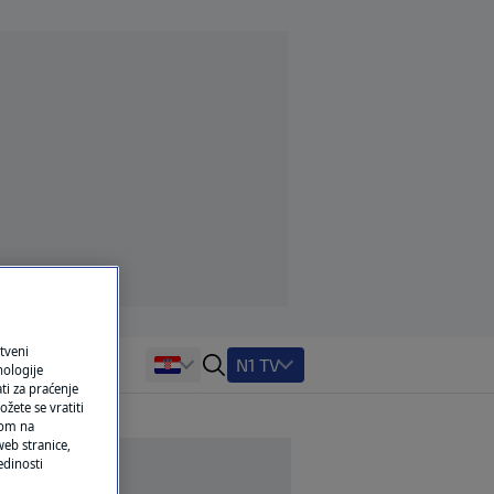
tveni
N1 TV
nologije
ti za praćenje
žete se vratiti
ikom na
eb stranice,
edinosti