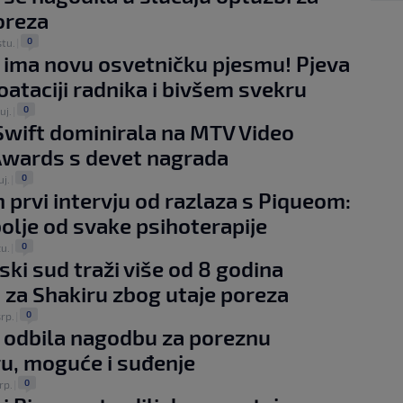
oreza
0
stu.
|
 ima novu osvetničku pjesmu! Pjeva
oataciji radnika i bivšem svekru
0
uj.
|
Swift dominirala na MTV Video
Awards s devet nagrada
0
uj.
|
n prvi intervju od razlaza s Piqueom:
bolje od svake psihoterapije
0
žu.
|
ski sud traži više od 8 godina
 za Shakiru zbog utaje poreza
0
srp.
|
 odbila nagodbu za poreznu
ru, moguće i suđenje
0
rp.
|