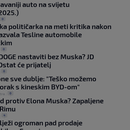
avaniji auto na svijetu
2025.)
0
a političarka na meti kritika nakon
nazvala Tesline automobile
čkim
0
|
 DOGE nastaviti bez Muska? JD
stat će prijatelj
0
|
one sve dublje: "Teško možemo
korak s kineskim BYD-om"
0
 tra.
|
d protiv Elona Muska? Zapaljene
 Rimu
4
|
ilježi ogroman pad prodaje