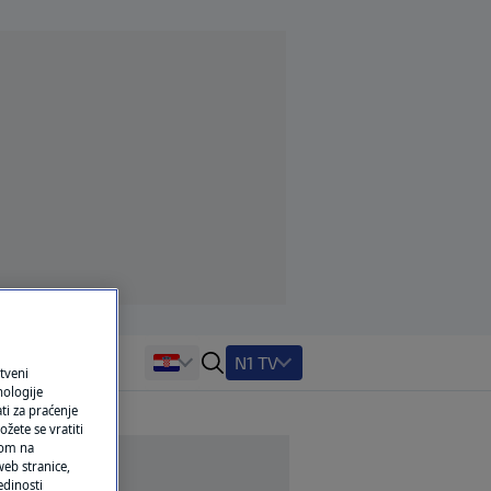
N1 TV
tveni
nologije
ti za praćenje
žete se vratiti
ikom na
eb stranice,
edinosti