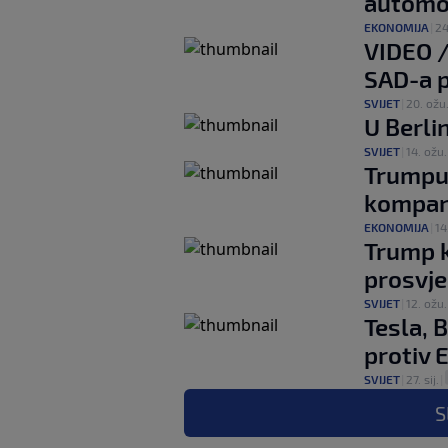
automob
EKONOMIJA
|
24
VIDEO /
SAD-a pa
SVIJET
|
20. ožu
U Berli
SVIJET
|
14. ožu.
Trumpu 
kompani
EKONOMIJA
|
14
Trump k
prosvje
SVIJET
|
12. ožu.
Tesla, 
protiv 
SVIJET
|
27. sij.
|
S