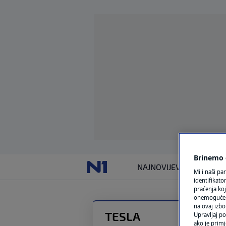
Brinemo o
NAJNOVIJE
VIJESTI
SVIJET
Mi i naši pa
identifikat
praćenja koj
onemogućeni,
na ovaj izbo
TESLA
Upravljaj po
ako je primj