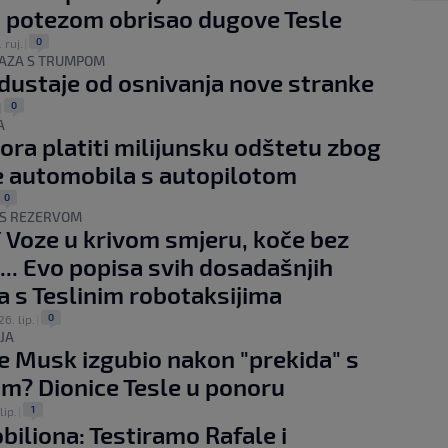
m potezom obrisao dugove Tesle
0
. ruj.
|
AZA S TRUMPOM
ustaje od osnivanja nove stranke
0
|
A
ora platiti milijunsku odštetu zbog
 automobila s autopilotom
0
S REZERVOM
 Voze u krivom smjeru, koče bez
... Evo popisa svih dosadašnjih
 s Teslinim robotaksijima
0
26. lip.
|
JA
je Musk izgubio nakon "prekida" s
? Dionice Tesle u ponoru
1
lip.
|
iliona: Testiramo Rafale i