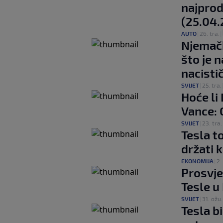
najprod
(25.04.
AUTO
|
26. tra.
|
Njemačk
što je 
nacisti
SVIJET
|
25. tra.
Hoće li
Vance: O
SVIJET
|
23. tra.
Tesla t
držati 
EKONOMIJA
|
2.
Prosvje
Tesle u
SVIJET
|
31. ožu.
Tesla b