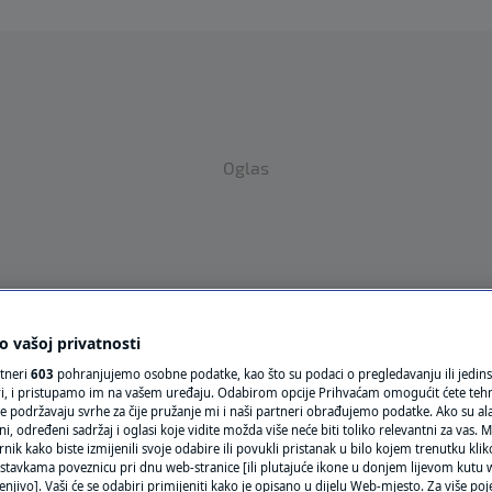
Oglas
 vašoj privatnosti
VRIJEME
rtneri
603
pohranjujemo osobne podatke, kao što su podaci o pregledavanju ili jedins
ori, i pristupamo im na vašem uređaju. Odabirom opcije Prihvaćam omogućit ćete teh
N1 TEME
e podržavaju svrhe za čije pružanje mi i naši partneri obrađujemo podatke. Ako su ala
 određeni sadržaj i oglasi koje vidite možda više neće biti toliko relevantni za vas. Mo
REGIJA
rnik kako biste izmijenili svoje odabire ili povukli pristanak u bilo kojem trenutku kl
stavkama poveznicu pri dnu web-stranice [ili plutajuće ikone u donjem lijevom kutu w
enjivo]. Vaši će se odabiri primijeniti kako je opisano u dijelu Web-mjesto. Za više poj