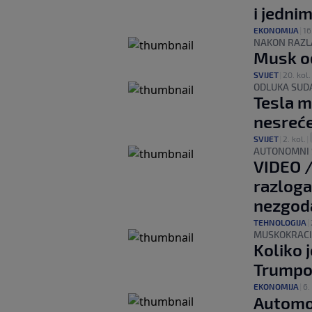
i jedni
EKONOMIJA
|
16
NAKON RAZL
Musk od
SVIJET
|
20. kol.
ODLUKA SUD
Tesla m
nesreće
SVIJET
|
2. kol.
|
AUTONOMNI 
VIDEO /
razloga
nezgoda
TEHNOLOGIJA
|
MUSKOKRACI
Koliko 
Trumpom
EKONOMIJA
|
6. 
Automob