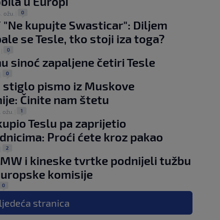
ila u Europi
0
. ožu.
|
 "Ne kupujte Swasticar": Diljem
le se Tesle, tko stoji iza toga?
0
.
|
nu sinoć zapaljene četiri Tesle
0
|
stiglo pismo iz Muskove
je: Činite nam štetu
1
. ožu.
|
upio Teslu pa zaprijetio
dnicima: Proći ćete kroz pakao
2
|
BMW i kineske tvrtke podnijeli tužbu
Europske komisije
0
ljedeća
stranica