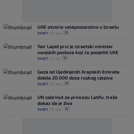
UAE otvorio veleposlanstvo u Izraelu
0
SVIJET
|
14. srp.
|
Yair Lapid prvi je izraelski ministar
vanjskih poslova koji će posjetiti UAE
0
SVIJET
|
21. lip.
|
Gaza od Ujedinjenih Arapskih Emirata
dobila 20.000 doza ruskog cjepiva
0
SVIJET
|
21. velj.
|
UN zabrinut za princezu Latifu, traže
dokaz da je živa
0
SVIJET
|
19. velj.
|