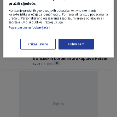
pružili sljedeće:
Izraelski predsjednik u povijesnom
Korištenje preciznih geolokacijskih podataka. Aktivno skeniranje
posjetu Ujedinjenim Arapskim Emiratima
karakteristika uređaja za identifikaciju. Pohrana i/ili pristup podacima na
uređaju. Personalizirano oglašavanje i sadržaj, mjerenje oglašavanja i
0
SVIJET
|
30. sij.
|
sadržaja, uvidi u publiku i razvoj usluga.
Popis partnera (dobavljača)
Ujedinjeni Arapski Emirati ukinuli cenzuru
filmova u kinima
0
LIFESTYLE
|
19. pro.
|
Prikaži svrhe
Prihvaćam
Ujedinjeni Arapski Emirati kupuju 80
francuskih borbenih zrakoplova Rafale
0
SVIJET
|
3. pro.
|
Oglas