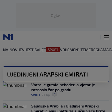
Oglas
NAJNOVIJE
VIJESTI
SVIJET
VRIJEME
N1 TEME
REGIJA
MAG
UJEDINJENI ARAPSKI EMIRATI
Vatra je gutala neboder, a vjetar je
raznosio žar po gradu
0
SVIJET
|
27. lip.
|
Saudijska Arabija i Ujedinjeni Arapski
Emirati čuvaju naftu za slučaj veće krize