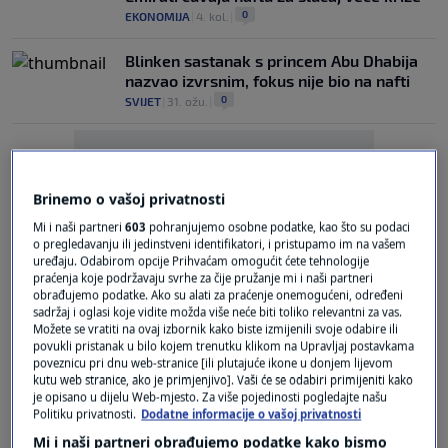
0
EKONOMIJA
|
4. kol.
|
Blinken sastanak s princem Abu Dhabija
nazvao izvrsnim, fokus nije bio na nafti
0
SVIJET
|
31. ožu.
|
Brinemo o vašoj privatnosti
Mi i naši partneri
603
pohranjujemo osobne podatke, kao što su podaci
o pregledavanju ili jedinstveni identifikatori, i pristupamo im na vašem
Oglas
uređaju. Odabirom opcije Prihvaćam omogućit ćete tehnologije
praćenja koje podržavaju svrhe za čije pružanje mi i naši partneri
obrađujemo podatke. Ako su alati za praćenje onemogućeni, određeni
sadržaj i oglasi koje vidite možda više neće biti toliko relevantni za vas.
Možete se vratiti na ovaj izbornik kako biste izmijenili svoje odabire ili
povukli pristanak u bilo kojem trenutku klikom na Upravljaj postavkama
poveznicu pri dnu web-stranice [ili plutajuće ikone u donjem lijevom
kutu web stranice, ako je primjenjivo]. Vaši će se odabiri primijeniti kako
Herzog u povijesnom posjetu UAE: Izrael
je opisano u dijelu Web-mjesto. Za više pojedinosti pogledajte našu
podržava potrebu te zemlje za sigurnošću
Politiku privatnosti.
Dodatne informacije o vašoj privatnosti
0
SVIJET
|
30. sij.
|
Mi i naši partneri obrađujemo podatke kako bismo