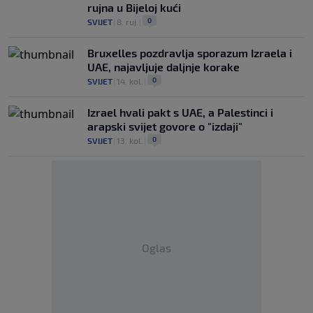
rujna u Bijeloj kući
0
SVIJET
|
8. ruj.
|
Bruxelles pozdravlja sporazum Izraela i
UAE, najavljuje daljnje korake
0
SVIJET
|
14. kol.
|
Izrael hvali pakt s UAE, a Palestinci i
arapski svijet govore o "izdaji"
0
SVIJET
|
13. kol.
|
Oglas