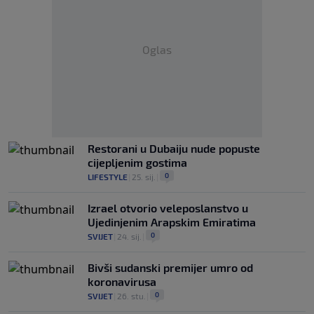
Oglas
Restorani u Dubaiju nude popuste
cijepljenim gostima
0
LIFESTYLE
|
25. sij.
|
Izrael otvorio veleposlanstvo u
Ujedinjenim Arapskim Emiratima
0
SVIJET
|
24. sij.
|
Bivši sudanski premijer umro od
koronavirusa
0
SVIJET
|
26. stu.
|