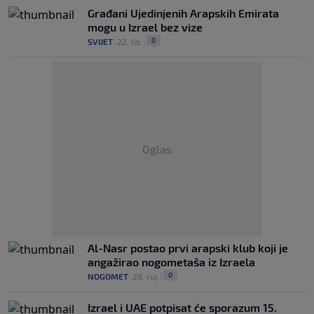
Građani Ujedinjenih Arapskih Emirata
mogu u Izrael bez vize
0
SVIJET
|
22. lis.
|
Oglas
Al-Nasr postao prvi arapski klub koji je
angažirao nogometaša iz Izraela
0
NOGOMET
|
29. ruj.
|
Izrael i UAE potpisat će sporazum 15.