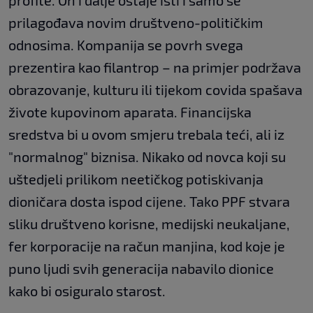
profite. On i dalje ostaje isti i samo se
prilagođava novim društveno-političkim
odnosima. Kompanija se povrh svega
prezentira kao filantrop – na primjer podržava
obrazovanje, kulturu ili tijekom covida spašava
živote kupovinom aparata. Financijska
sredstva bi u ovom smjeru trebala teći, ali iz
"normalnog" biznisa. Nikako od novca koji su
uštedjeli prilikom neetičkog potiskivanja
dioničara dosta ispod cijene. Tako PPF stvara
sliku društveno korisne, medijski neukaljane,
fer korporacije na račun manjina, kod koje je
puno ljudi svih generacija nabavilo dionice
kako bi osiguralo starost.