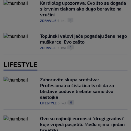
Kardiolog upozorava: Evo što se događa
s krvnim tlakom ako dugo boravite na
vrućini
0
ZDRAVLJE
5. kol.
|
|
Toplinski valovi jače pogađaju žene nego
muškarce. Evo zašto
1
ZDRAVLJE
3. kol.
|
|
LIFESTYLE
Zaboravite skupa sredstva:
Profesionalna čistačica tvrdi da za
blistave podove trebate samo dva
sastojka
0
LIFESTYLE
6. kol.
|
|
Ovo su najbolji europski "drugi gradovi"
koje vrijedi posjetiti. Među njima i jedan
hrvatski