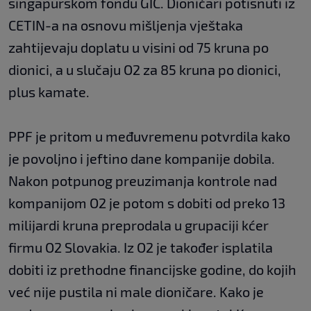
singapurskom fondu GIC. Dioničari potisnuti iz
CETIN-a na osnovu mišljenja vještaka
zahtijevaju doplatu u visini od 75 kruna po
dionici, a u slučaju O2 za 85 kruna po dionici,
plus kamate.
PPF je pritom u međuvremenu potvrdila kako
je povoljno i jeftino dane kompanije dobila.
Nakon potpunog preuzimanja kontrole nad
kompanijom O2 je potom s dobiti od preko 13
milijardi kruna preprodala u grupaciji kćer
firmu O2 Slovakia. Iz O2 je također isplatila
dobiti iz prethodne financijske godine, do kojih
već nije pustila ni male dioničare. Kako je