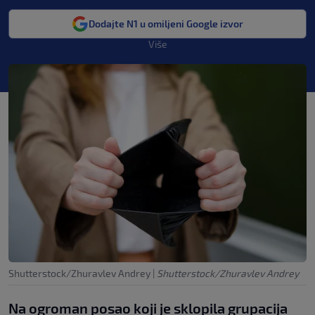
Dodajte N1 u omiljeni Google izvor
Više
Shutterstock/Zhuravlev Andrey
|
Shutterstock/Zhuravlev Andrey
Na ogroman posao koji je sklopila grupacija