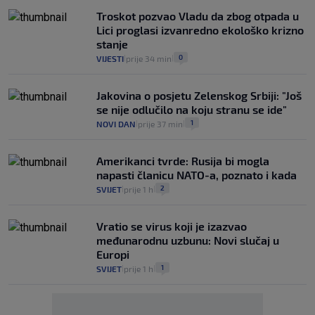
Troskot pozvao Vladu da zbog otpada u
Lici proglasi izvanredno ekološko krizno
stanje
0
VIJESTI
prije 34 min
|
|
Jakovina o posjetu Zelenskog Srbiji: "Još
se nije odlučilo na koju stranu se ide"
1
NOVI DAN
prije 37 min
|
|
Amerikanci tvrde: Rusija bi mogla
napasti članicu NATO-a, poznato i kada
2
SVIJET
prije 1 h
|
|
Vratio se virus koji je izazvao
međunarodnu uzbunu: Novi slučaj u
Europi
1
SVIJET
prije 1 h
|
|