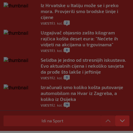
Iz Hrvatske u Italiju može se i preko
mora. Provjerili smo brodske linije i
cijene
2
VIJESTI
3. kol.
|
|
Uzgajivač objasnio zašto kilogram
rajčica košta deset eura: "Nećete ih
vidjeti na akcijama u trgovinama"
8
VIJESTI
3. kol.
|
|
Selidba je jedno od stresnijih iskustava.
Evo aktualnih cijena i nekoliko savjeta
da prođe što lakše i jeftinije
0
VIJESTI
2. kol.
|
|
Izračunali smo koliko košta putovanje
automobilom na Hvar iz Zagreba, a
koliko iz Osijeka
14
VIJESTI
2. kol.
|
|
"Kći je otišla na more, a zaboravila
zdravstvenu iskaznicu". Kakva su prava
Idi na Sport
pacijenata izvan mjesta prebivališta?
1
VIJESTI
1. kol.
|
|