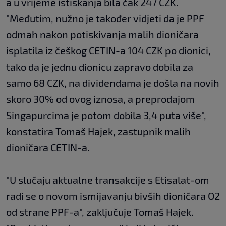
a u vrijeme istiskanja bila čak 247 CZK.
"Međutim, nužno je također vidjeti da je PPF
odmah nakon potiskivanja malih dioničara
isplatila iz češkog CETIN-a 104 CZK po dionici,
tako da je jednu dionicu zapravo dobila za
samo 68 CZK, na dividendama je došla na novih
skoro 30% od ovog iznosa, a preprodajom
Singapurcima je potom dobila 3,4 puta više",
konstatira Tomaš Hajek, zastupnik malih
dioničara CETIN-a.
"U slučaju aktualne transakcije s Etisalat-om
radi se o novom ismijavanju bivših dioničara O2
od strane PPF-a", zaključuje Tomaš Hajek.