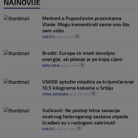
NAJNOVIJE
Provjerili smo "što ćemo onda" ako
Plenković na 15 dana ukine mjere: "Ne bi
Medved o Pupovčevim prozivkama
se dogodilo ništa. Vlada se zaljubila u te
Vlade: Mogu komentirati samo ono što
intervencije"
sam vidio
25
VIJESTI
30. srp.
|
|
0
VIJESTI
prije 2 min
|
|
Brodić: Europa će imati dovoljno
energije, ali pitanje je po kojoj cijeni
0
NOVI DAN
prije 9 min
|
|
USKOK optužio mladića za krijumčarenje
10,5 kilograma kokaina u Srbiju
0
CRNA KRONIKA
prije 20 min
|
|
Vučković: Ne postoji hitna sanacija
ovakvog heterogenog sastava otpada.
Građani su s razlogom zabrinuti!
0
VIJESTI
prije 22 min
|
|