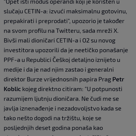
"Opet isti modus operandi koji je korišten u
slučaju CETIN-a: izvući maksimalnu gotovinu,
prepakirati i preprodati", upozorio je također
na svom profilu na Twitteru, sada mreži X.
Bivši mali dioničari CETIN-a i O2 su novog
investitora upozorili da je neetičko ponašanje
PPF-a u Republici Češkoj detaljno iznijeto u
medije i da je nad njim zastao i generalni
direktor Burze vrijednosnih papira Prag
Petr
Koblic
kojeg direktno citiram: "U potpunosti
razumijem ljutnju dioničara. Ne čudi me se
javlja iznenađenje i nezadovoljstvo kada se
tako nešto dogodi na tržištu, koje se
posljednjih deset godina ponaša kao