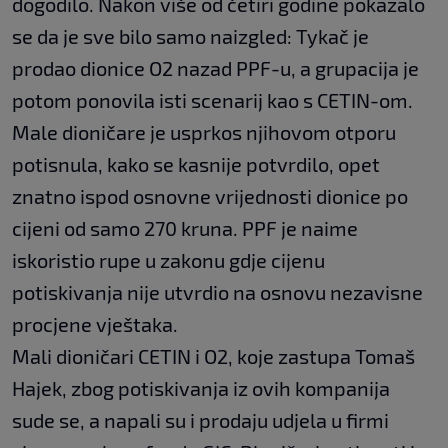
dogodilo. Nakon više od četiri godine pokazalo
se da je sve bilo samo naizgled: Tykač je
prodao dionice O2 nazad PPF-u, a grupacija je
potom ponovila isti scenarij kao s CETIN-om.
Male dioničare je usprkos njihovom otporu
potisnula, kako se kasnije potvrdilo, opet
znatno ispod osnovne vrijednosti dionice po
cijeni od samo 270 kruna. PPF je naime
iskoristio rupe u zakonu gdje cijenu
potiskivanja nije utvrdio na osnovu nezavisne
procjene vještaka.
Mali dioničari CETIN i O2, koje zastupa Tomaš
Hajek, zbog potiskivanja iz ovih kompanija
sude se, a napali su i prodaju udjela u firmi