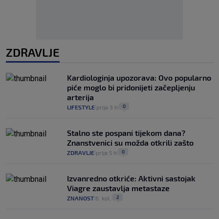
ZDRAVLJE
Kardiologinja upozorava: Ovo popularno
piće moglo bi pridonijeti začepljenju
arterija
0
LIFESTYLE
prije 3 h
|
|
Stalno ste pospani tijekom dana?
Znanstvenici su možda otkrili zašto
0
ZDRAVLJE
prije 5 h
|
|
Izvanredno otkriće: Aktivni sastojak
Viagre zaustavlja metastaze
2
ZNANOST
6. kol.
|
|