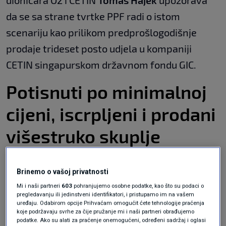
dioničara O2 i CETIN
Tomaš Hajek
upozorava
da se sa strane tvrtke PPF radi o istom
scenariju kao prilikom predprošlogodišnje
prodaje trideset posto udjela u kompaniji
CETIN singapurskom državnom fondu GIC.
Potisnuti po minimalnoj
cijeni, iscrpljeni i prodani
višestruko skuplje
Brinemo o vašoj privatnosti
Čitav proces je počeo 2014. godine kada je
Mi i naši partneri
603
pohranjujemo osobne podatke, kao što su podaci o
grupacija PPF
Petra Kellnera
kupila većinski
pregledavanju ili jedinstveni identifikatori, i pristupamo im na vašem
uređaju. Odabirom opcije Prihvaćam omogućit ćete tehnologije praćenja
udio u telekomunikacijskom društvu O2 od
koje podržavaju svrhe za čije pružanje mi i naši partneri obrađujemo
podatke. Ako su alati za praćenje onemogućeni, određeni sadržaj i oglasi