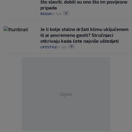
što slaviti, dobili su ono što im povijesno
pripada
4
REGIJA
6. kol.
|
|
Je li bolje stalno držati klimu uključenom
ili je povremeno gasiti? Stručnjaci
otkrivaju kada ćete najviše uštedjeti
0
LIFESTYLE
4. kol.
|
|
Oglas