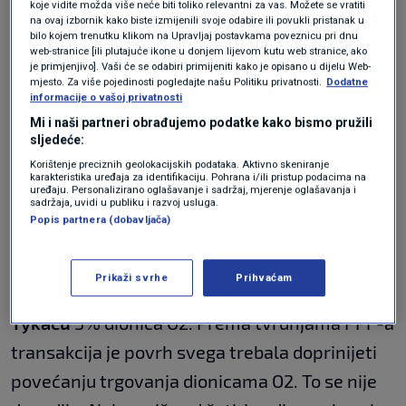
španjolske kompanije Telefónica. Godinu dana
koje vidite možda više neće biti toliko relevantni za vas. Možete se vratiti
na ovaj izbornik kako biste izmijenili svoje odabire ili povukli pristanak u
kasnije PPF je, usprkos otporu manjinskih
bilo kojem trenutku klikom na Upravljaj postavkama poveznicu pri dnu
web-stranice [ili plutajuće ikone u donjem lijevom kutu web stranice, ako
dioničara, podijelio O2 na dvije nezavisne
je primjenjivo]. Vaši će se odabiri primijeniti kako je opisano u dijelu Web-
mjesto. Za više pojedinosti pogledajte našu Politiku privatnosti.
Dodatne
kompanije – CETIN i O2. Društvo CETIN je
informacije o vašoj privatnosti
potom povukao s burze i u potpunosti preuzeo
Mi i naši partneri obrađujemo podatke kako bismo pružili
sljedeće:
kontrolu nad njim, kada je potiskanjem
Korištenje preciznih geolokacijskih podataka. Aktivno skeniranje
dioničara u siječnju 2016. godine isplatio iznos
karakteristika uređaja za identifikaciju. Pohrana i/ili pristup podacima na
uređaju. Personalizirano oglašavanje i sadržaj, mjerenje oglašavanja i
od 172,40 kruna po akciji. Drugo društvo O2 je
sadržaja, uvidi u publiku i razvoj usluga.
Popis partnera (dobavljača)
deklarativno i dalje ostalo na praškoj burzi. Za
potvrdu svojih riječi i umirivanje investitora je
Prikaži svrhe
Prihvaćam
čak 2017. godine prodao financijeru
Pavelu
Tykaču
3% dionica O2. Prema tvrdnjama PPF-a
transakcija je povrh svega trebala doprinijeti
povećanju trgovanja dionicama O2. To se nije