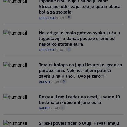
Japanke nisu uvijek najbolji izbor:
Stručnjaci otkrivaju koja je ljetna obuća
bolja za stopala
0
LIFESTYLE
6. kol.
|
|
Nekad ga je imala gotovo svaka kuća u
Jugoslaviji, a danas postiže cijenu od
nekoliko stotina eura
0
LIFESTYLE
5. kol.
|
|
Totalni kolaps na jugu Hrvatske, granica
paralizirana. Neki iscrpljeni putnici
završili na Hitnoj: "Ovo je teror!"
8
VIJESTI
2. kol.
|
|
Postavili novi radar na cesti, u samo 10
tjedana prikupio milijune eura
1
SVIJET
5. kol.
|
|
Srpski povjesničar o Oluji: Hrvati imaju