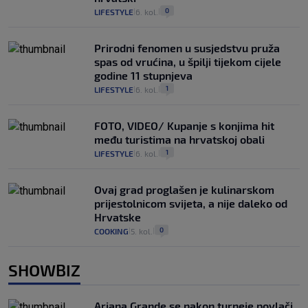
0
LIFESTYLE
6. kol.
|
|
Prirodni fenomen u susjedstvu pruža
spas od vrućina, u špilji tijekom cijele
godine 11 stupnjeva
1
LIFESTYLE
6. kol.
|
|
FOTO, VIDEO/ Kupanje s konjima hit
među turistima na hrvatskoj obali
1
LIFESTYLE
6. kol.
|
|
Ovaj grad proglašen je kulinarskom
prijestolnicom svijeta, a nije daleko od
Hrvatske
0
COOKING
5. kol.
|
|
SHOWBIZ
Ariana Grande se nakon turneje povlači