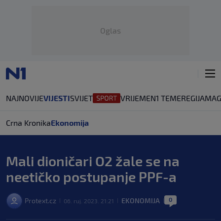
Oglas
NAJNOVIJE
VIJESTI
SVIJET
VRIJEME
N1 TEME
REGIJA
MAG
Crna Kronika
Ekonomija
Mali dioničari O2 žale se na
neetičko postupanje PPF-a
0
Protext.cz
EKONOMIJA
06. ruj. 2023. 21:21
|
|
|