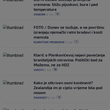
vremena: Stižu pljuskovi, bura i pad
temperature
0
VRIJEME
6. kol.
|
|
FOTO / Dunav se isušuje, a na površinu
izranjaju njemački ratni brodovi i kosti
mamuta
1
KLIMATSKE PROMJENE
5. kol.
|
|
Klarić o Plenkovićevoj najavi povećanja
braniteljskih mirovina: Politički bod za
Možemo, ne za HDZ
18
VIJESTI
6. kol.
|
|
Kako je otkriven osmi kontinent?
Zealandija im je cijelo vrijeme bila pod
nosom
0
ZNANOST
6. kol.
|
|