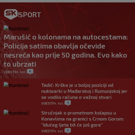
SPORT
Marušić o kolonama na autocestama:
Policija satima obavlja očevide
nesreća kao prije 50 godina. Evo kako
to ubrzati
6
VIJESTI
4. kol.
|
|
Tadić: Krško je u boljoj poziciji od
nuklearki u Mađarskoj i Rumunjskoj jer
se vodilo računa o važnoj stvari
5
VIJESTI
4. kol.
|
|
Stručnjak o prometnom kolapsu u
Konavlima na granici s Crnom Gorom:
"Idućeg ljeta bit će još gore"
3
VIJESTI
4. kol.
|
|