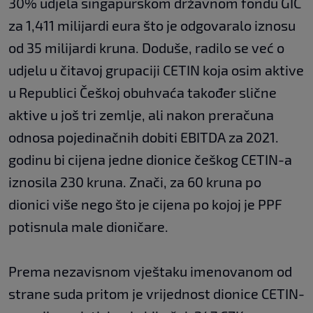
30% udjela singapurskom državnom fondu GIC
za 1,411 milijardi eura što je odgovaralo iznosu
od 35 milijardi kruna. Doduše, radilo se već o
udjelu u čitavoj grupaciji CETIN koja osim aktive
u Republici Češkoj obuhvaća također slične
aktive u još tri zemlje, ali nakon preračuna
odnosa pojedinačnih dobiti EBITDA za 2021.
godinu bi cijena jedne dionice češkog CETIN-a
iznosila 230 kruna. Znači, za 60 kruna po
dionici više nego što je cijena po kojoj je PPF
potisnula male dioničare.
Prema nezavisnom vještaku imenovanom od
strane suda pritom je vrijednost dionice CETIN-