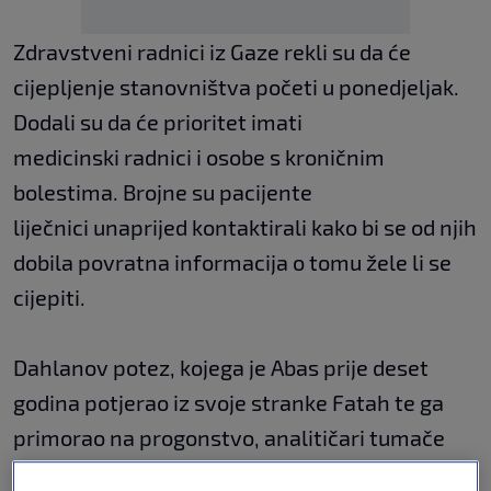
Zdravstveni radnici iz Gaze rekli su da će
cijepljenje stanovništva početi u ponedjeljak.
Dodali su da će prioritet imati
medicinski radnici i osobe s kroničnim
bolestima. Brojne su pacijente
liječnici unaprijed kontaktirali kako bi se od njih
dobila povratna informacija o tomu žele li se
cijepiti.
Dahlanov potez, kojega je Abas prije deset
godina potjerao iz svoje stranke Fatah te ga
primorao na progonstvo, analitičari tumače
kao pokušaj prikupljanja bodova uoči