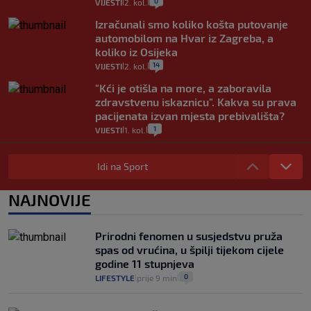
0
VIJESTI
2. kol.
|
|
Izračunali smo koliko košta putovanje
automobilom na Hvar iz Zagreba, a
koliko iz Osijeka
14
VIJESTI
2. kol.
|
|
"Kći je otišla na more, a zaboravila
zdravstvenu iskaznicu". Kakva su prava
pacijenata izvan mjesta prebivališta?
1
VIJESTI
1. kol.
|
|
Provjerili smo "što ćemo onda" ako
Plenković na 15 dana ukine mjere: "Ne bi
Idi na Sport
se dogodilo ništa. Vlada se zaljubila u te
intervencije"
NAJNOVIJE
25
VIJESTI
30. srp.
|
|
Analitičar o Mostu: Oni su u yin-yang
Prirodni fenomen u susjedstvu pruža
poziciji i imaju drugog najpoznatijeg
spas od vrućina, u špilji tijekom cijele
bravara u povijesti Hrvatske
godine 11 stupnjeva
16
VIJESTI
30. srp.
|
|
0
LIFESTYLE
prije 9 min
|
|