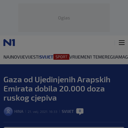
Oglas
NAJNOVIJE
VIJESTI
SVIJET
VRIJEME
N1 TEME
REGIJA
MAG
Gaza od Ujedinjenih Arapskih
Emirata dobila 20.000 doza
ruskog cjepiva
0
HINA
SVIJET
21. velj. 2021. 16:33
|
|
|