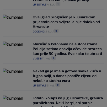
1
LIFESTYLE
4. kol.
|
|
Ovaj grad proglašen je kulinarskom
prijestolnicom svijeta, a nije daleko od
Hrvatske
0
COOKING
5. kol.
|
|
Marušić o kolonama na autocestama:
Policija satima obavlja očevide nesreća
kao prije 50 godina. Evo kako to ubrzati
6
VIJESTI
4. kol.
|
|
Nekad ga je imala gotovo svaka kuća u
Jugoslaviji, a danas postiže cijenu od
nekoliko stotina eura
0
LIFESTYLE
5. kol.
|
|
Totalni kolaps na jugu Hrvatske, granica
paralizirana. Neki iscrpljeni putnici