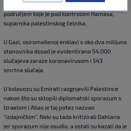
transfer cjepiva preko svoje granice s
područjem koje je pod kontrolom Hamasa,
suparnika palestinskog čelnika.
U Gazi, osiromašenoj enklavi s oko dva milijuna
stanovnika dosad je evidentirano 54.000
slučajeva zaraze koronavirusom i 543
smrtna slučaja.
U kolovozu su Emirati razgnjevili Palestince
nakon što su sklopili diplomatski sporazum s
Izraelom i Abas je taj potez nazvao
"izdajničkim". Neki su tada kritizirali Dahlana
jer sporazum nije osudio, a ostali su kazali da je