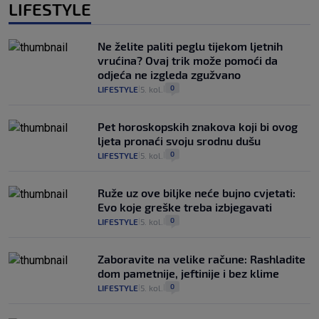
LIFESTYLE
Ne želite paliti peglu tijekom ljetnih
vrućina? Ovaj trik može pomoći da
odjeća ne izgleda zgužvano
0
LIFESTYLE
5. kol.
|
|
Pet horoskopskih znakova koji bi ovog
ljeta pronaći svoju srodnu dušu
0
LIFESTYLE
5. kol.
|
|
Ruže uz ove biljke neće bujno cvjetati:
Evo koje greške treba izbjegavati
0
LIFESTYLE
5. kol.
|
|
Zaboravite na velike račune: Rashladite
dom pametnije, jeftinije i bez klime
0
LIFESTYLE
5. kol.
|
|