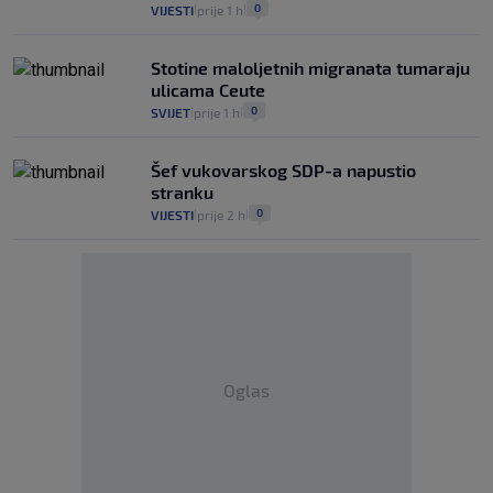
0
VIJESTI
prije 1 h
|
|
Stotine maloljetnih migranata tumaraju
ulicama Ceute
0
SVIJET
prije 1 h
|
|
Šef vukovarskog SDP-a napustio
stranku
0
VIJESTI
prije 2 h
|
|
Oglas