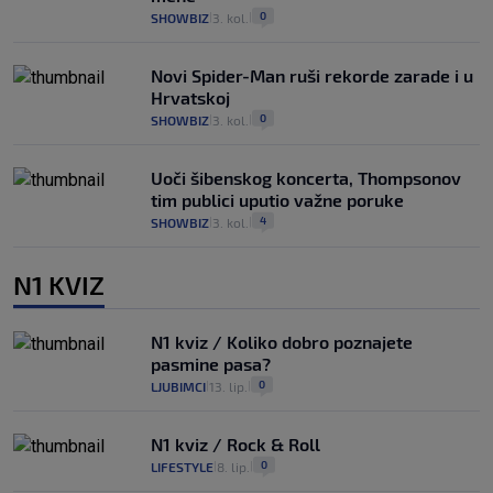
0
SHOWBIZ
3. kol.
|
|
Novi Spider-Man ruši rekorde zarade i u
Hrvatskoj
0
SHOWBIZ
3. kol.
|
|
Uoči šibenskog koncerta, Thompsonov
tim publici uputio važne poruke
4
SHOWBIZ
3. kol.
|
|
N1 KVIZ
N1 kviz / Koliko dobro poznajete
pasmine pasa?
0
LJUBIMCI
13. lip.
|
|
N1 kviz / Rock & Roll
0
LIFESTYLE
8. lip.
|
|