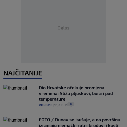
Oglas
NAJČITANIJE
Dio Hrvatske očekuje promjena
vremena: Stižu pljuskovi, bura i pad
temperature
0
VRIJEME
prije 10 h
|
|
FOTO / Dunav se isušuje, a na površinu
izranjaju njemački ratni brodovi i kosti