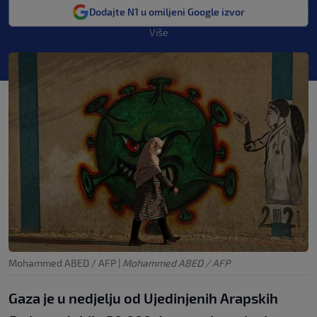
Dodajte N1 u omiljeni Google izvor
Više
Mohammed ABED / AFP
|
Mohammed ABED / AFP
Gaza je u nedjelju od Ujedinjenih Arapskih