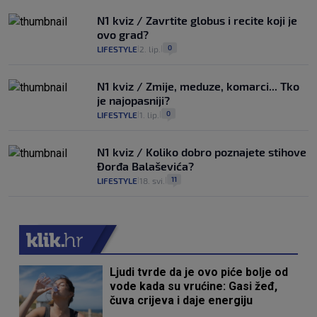
N1 kviz / Zavrtite globus i recite koji je
ovo grad?
0
LIFESTYLE
2. lip.
|
|
N1 kviz / Zmije, meduze, komarci... Tko
je najopasniji?
0
LIFESTYLE
1. lip.
|
|
N1 kviz / Koliko dobro poznajete stihove
Đorđa Balaševića?
11
LIFESTYLE
18. svi.
|
|
Ljudi tvrde da je ovo piće bolje od
vode kada su vrućine: Gasi žeđ,
čuva crijeva i daje energiju