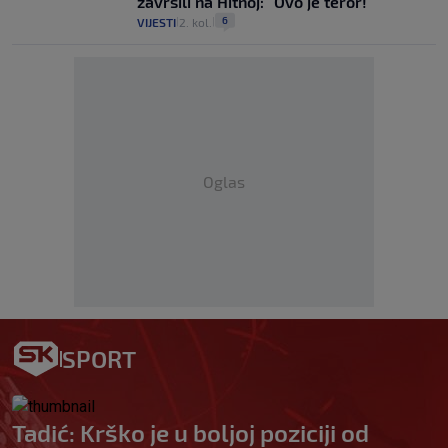
završili na Hitnoj: "Ovo je teror!"
6
VIJESTI
2. kol.
|
|
Oglas
SPORT
Tadić: Krško je u boljoj poziciji od