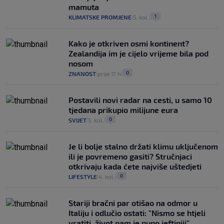
mamuta
1
KLIMATSKE PROMJENE
5. kol.
|
|
Kako je otkriven osmi kontinent?
Zealandija im je cijelo vrijeme bila pod
nosom
0
ZNANOST
prije 11 h
|
|
Postavili novi radar na cesti, u samo 10
tjedana prikupio milijune eura
0
SVIJET
5. kol.
|
|
Je li bolje stalno držati klimu uključenom
ili je povremeno gasiti? Stručnjaci
otkrivaju kada ćete najviše uštedjeti
0
LIFESTYLE
4. kol.
|
|
Stariji bračni par otišao na odmor u
Italiju i odlučio ostati: "Nismo se htjeli
vratiti, život nam je puno jeftiniji"