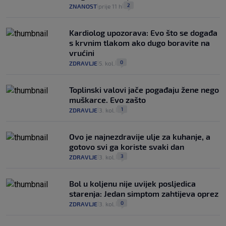
2
ZNANOST
prije 11 h
|
|
Kardiolog upozorava: Evo što se događa
s krvnim tlakom ako dugo boravite na
vrućini
0
ZDRAVLJE
5. kol.
|
|
Toplinski valovi jače pogađaju žene nego
muškarce. Evo zašto
1
ZDRAVLJE
3. kol.
|
|
Ovo je najnezdravije ulje za kuhanje, a
gotovo svi ga koriste svaki dan
3
ZDRAVLJE
3. kol.
|
|
Bol u koljenu nije uvijek posljedica
starenja: Jedan simptom zahtijeva oprez
0
ZDRAVLJE
3. kol.
|
|