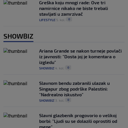
Greška koju mnogi rade: Ove tri
namirnice nikako ne biste trebali
stavljati u zamrzivač
0
LIFESTYLE
5. kol.
|
|
SHOWBIZ
Ariana Grande se nakon turneje povlači
iz javnosti: "Dosta joj je komentara o
izgledu"
0
SHOWBIZ
4. kol.
|
|
Slavnom bendu zabranili ulazak u
Singapur zbog podrške Palestini:
"Nadrealno iskustvo"
0
SHOWBIZ
3. kol.
|
|
Slavni glazbenik progovorio o velikoj
borbi: "Ljudi su se dolazili oprostiti od
mene"