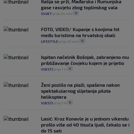
Italija se prži, Mađarska i Rumunjska
gase rasvjetu zbog toplinskog vala
0
SVIJET
prije 24 min
|
|
FOTO, VIDEO/ Kupanje s konjima hit
među turistima na hrvatskoj obali
0
LIFESTYLE
prije 40 min
|
|
Ispitan načelnik Bošnjak, zabranjeno mu
približavanje čovjeku kojem je prijetio
0
VIJESTI
prije 1 h
|
|
Ženi pozlilo na plaži, spašena nakon
spektakularnog slijetanja pilota
helikoptera
0
VIJESTI
prije 1 h
|
|
Lasić: Kroz Konavle je u jednom vikendu
prošlo više od 40 tisuća ljudi, čekalo se i
do 15 sati