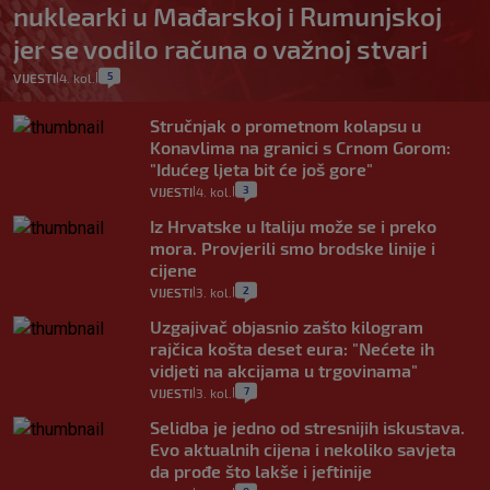
nuklearki u Mađarskoj i Rumunjskoj
jer se vodilo računa o važnoj stvari
5
VIJESTI
4. kol.
|
|
Stručnjak o prometnom kolapsu u
Konavlima na granici s Crnom Gorom:
"Idućeg ljeta bit će još gore"
3
VIJESTI
4. kol.
|
|
Iz Hrvatske u Italiju može se i preko
mora. Provjerili smo brodske linije i
cijene
2
VIJESTI
3. kol.
|
|
Uzgajivač objasnio zašto kilogram
rajčica košta deset eura: "Nećete ih
vidjeti na akcijama u trgovinama"
7
VIJESTI
3. kol.
|
|
Selidba je jedno od stresnijih iskustava.
Evo aktualnih cijena i nekoliko savjeta
da prođe što lakše i jeftinije